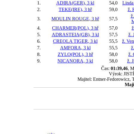
1.
ADIRA(GER), 3 kl
54,0
Linda
2.
TEKE(IRE), 3 hř
59,0
ž. 
ž
3.
MOULIN ROUGE, 3 hř
57,5
M
4.
CHARMER(POL), 3 hř
57,0
ž
5.
ADRASTEIA(GB), 3 kl
57,5
ž. 
6.
CREOLA TIGER, 3 kl
55,5
ž. Ve
7.
AMFORA, 3 kl
55,5
ž
8.
ZYLO(POL), 3 hř
58,0
ž.
9.
NICANORA, 3 kl
58,0
ž. 
Čas:
01:39,46
, M
Výrok: JISTĚ
Majitel: Entner-Fedorowicz, 
Maji