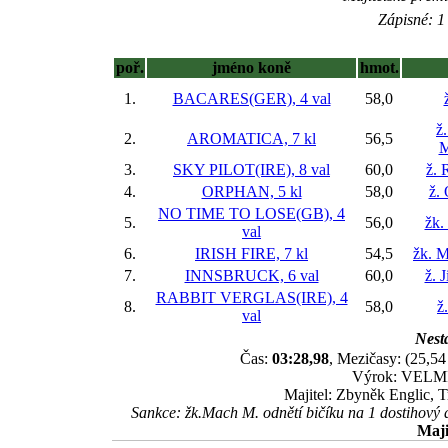
Zápisné: 1 
poř.
jméno koně
hmot.
1.
BACARES(GER), 4 val
58,0
ž
2.
AROMATICA, 7 kl
56,5
M
3.
SKY PILOT(IRE), 8 val
60,0
ž. 
4.
ORPHAN, 5 kl
58,0
ž.
NO TIME TO LOSE(GB), 4
5.
56,0
žk.
val
6.
IRISH FIRE, 7 kl
54,5
žk. M
7.
INNSBRUCK, 6 val
60,0
ž. 
RABBIT VERGLAS(IRE), 4
8.
58,0
ž
val
Nesta
Čas:
03:28,98
, Mezičasy: (25,54 
Výrok: VELMI 
Majitel: Zbyněk Englic, 
Sankce: žk.Mach M. odnětí bičíku na 1 dostihový 
Maji