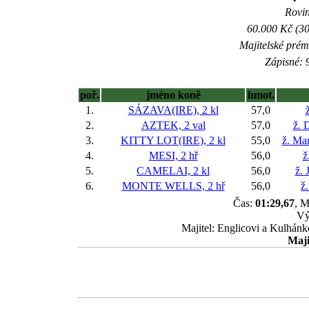
Rovin
60.000 Kč (30
Majitelské prém
Zápisné: 9
poř.
jméno koně
hmot.
1.
SÁZAVA(IRE), 2 kl
57,0
2.
AZTEK, 2 val
57,0
ž. 
3.
KITTY LOT(IRE), 2 kl
55,0
ž. Ma
4.
MESI, 2 hř
56,0
ž
5.
CAMELAI, 2 kl
56,0
ž. 
6.
MONTE WELLS, 2 hř
56,0
ž
Čas:
01:29,67
, M
Vý
Majitel: Englicovi a Kulhán
Maji