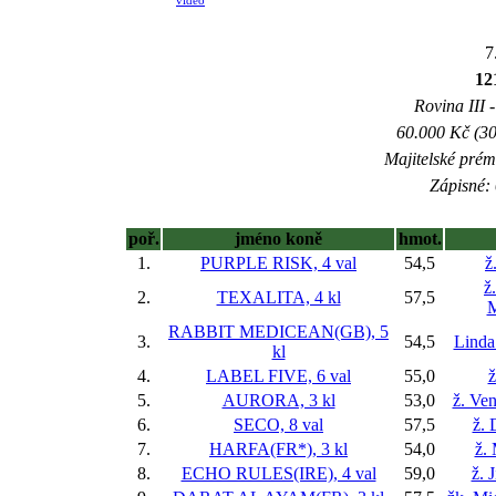
video
7
12
Rovina III -
60.000 Kč (30
Majitelské prém
Zápisné: 
poř.
jméno koně
hmot.
1.
PURPLE RISK, 4 val
54,5
ž
ž
2.
TEXALITA, 4 kl
57,5
M
RABBIT MEDICEAN(GB), 5
3.
54,5
Linda
kl
4.
LABEL FIVE, 6 val
55,0
ž
5.
AURORA, 3 kl
53,0
ž. Ve
6.
SECO, 8 val
57,5
ž. 
7.
HARFA(FR*), 3 kl
54,0
ž.
8.
ECHO RULES(IRE), 4 val
59,0
ž. 