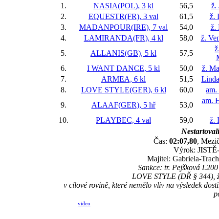
1.
NASIA(POL), 3 kl
56,5
ž.
2.
EQUESTR(FR), 3 val
61,5
ž.
3.
MADANPOUR(IRE), 7 val
54,0
ž.
4.
LAMIRANDA(FR), 4 kl
58,0
ž. Ve
ž
5.
ALLANIS(GB), 5 kl
57,5
6.
I WANT DANCE, 5 kl
50,0
ž. Ma
7.
ARMEA, 6 kl
51,5
Lind
8.
LOVE STYLE(GER), 6 kl
60,0
am. 
am. H
9.
ALAAF(GER), 5 hř
53,0
10.
PLAYBEC, 4 val
59,0
ž.
Nestartovali
Čas:
02:07,80
, Mezič
Výrok: JISTĚ-1
Majitel: Gabriela-Tra
Sankce: tr. Pejšková I.20
LOVE STYLE (DŘ § 344), ž.
v cílové rovině, které nemělo vliv na výsledek d
p
video