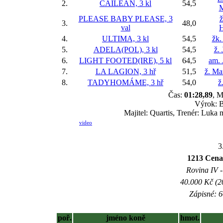
2.
CAILEAN, 3 kl
54,5
M
PLEASE BABY PLEASE, 3
ž
3.
48,0
val
H
4.
ULTIMA, 3 kl
54,5
žk.
5.
ADELA(POL), 3 kl
54,5
ž.
6.
LIGHT FOOTED(IRE), 5 kl
64,5
am. 
7.
LA LAGION, 3 hř
51,5
ž. Ma
8.
TADYHOMÁME, 3 hř
54,0
ž
Čas:
01:28,89
, M
Výrok: B
Majitel: Quartis, Trenér: Luka 
video
3
1213 Cena
Rovina IV -
40.000 Kč (2
Zápisné: 6
poř.
jméno koně
hmot.