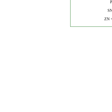
P
SN
ZN =