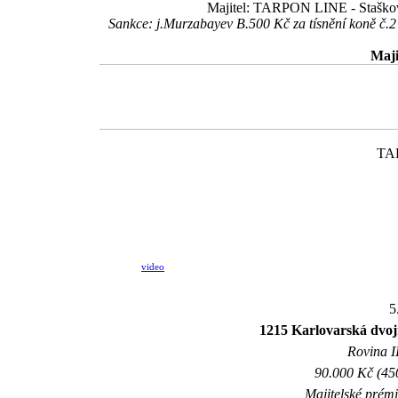
Majitel: TARPON LINE - Stašková
Sankce: j.Murzabayev B.500 Kč za tísnění koně č.
Maji
TAR
video
5
1215 Karlovarská dvoj
Rovina II
90.000 Kč (45
Majitelské prém