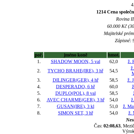
4
1214 Cena společn
Rovina II
60.000 Kč (30
Majitelské prém
Zápisné: 9
poř.
jméno koně
hmot.
1.
SHADOW MOON, 5 val
62,0
ž. 
ž
2.
TYCHO BRAHE(IRE), 3 hř
54,5
M
3.
DILINGER(GER), 4 hř
58,5
ž. 
4.
DESPERADO, 6 hř
60,0
ž
5.
DUPLO(POL), 8 val
58,5
6.
AVEC CHARME(GER), 3 hř
54,0
ž
7.
GUSAN(IRE), 3 kl
51,0
ž. Ma
8.
SIMON SET, 3 hř
54,0
ž.
Nest
Čas:
02:08,63
, Mezič
Výrok