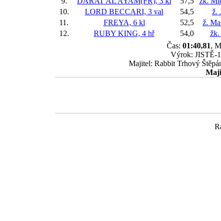
9.
DARAT AL AYAM(FR), 3 kl
57,5
žk. Mi
10.
LORD BECCARI, 3 val
54,5
ž.
11.
FREYA, 6 kl
52,5
ž. Ma
12.
RUBY KING, 4 hř
54,0
žk.
Čas:
01:40,81
, M
Výrok: JISTĚ-1-
Majitel: Rabbit Trhový Štěpá
Maji
R