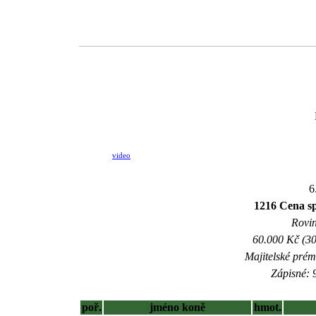
video
6
1216 Cena 
Rovin
60.000 Kč (30
Majitelské prém
Zápisné: 9
poř.
jméno koně
hmot.