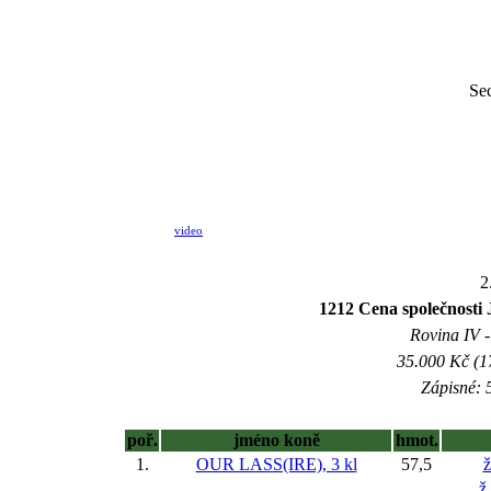
Se
video
2
1212 Cena společnosti 
Rovina IV -
35.000 Kč (1
Zápisné: 5
poř.
jméno koně
hmot.
1.
OUR LASS(IRE), 3 kl
57,5
ž
ž