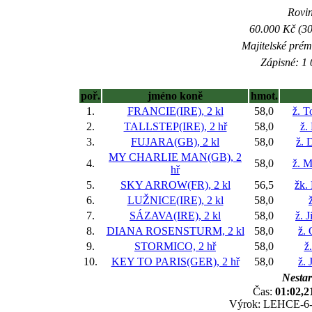
Rovin
60.000 Kč (30
Majitelské prém
Zápisné: 1 
poř.
jméno koně
hmot.
1.
FRANCIE(IRE), 2 kl
58,0
ž. 
2.
TALLSTEP(IRE), 2 hř
58,0
ž.
3.
FUJARA(GB), 2 kl
58,0
ž. 
MY CHARLIE MAN(GB), 2
4.
58,0
ž. M
hř
5.
SKY ARROW(FR), 2 kl
56,5
žk.
6.
LUŽNICE(IRE), 2 kl
58,0
7.
SÁZAVA(IRE), 2 kl
58,0
ž. 
8.
DIANA ROSENSTURM, 2 kl
58,0
ž. 
9.
STORMICO, 2 hř
58,0
ž
10.
KEY TO PARIS(GER), 2 hř
58,0
ž. 
Nestar
Čas:
01:02,2
Výrok: LEHCE-6-2-