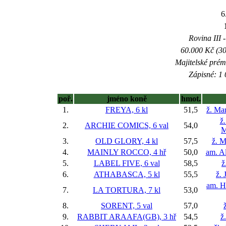
6
Rovina III -
60.000 Kč (30
Majitelské prém
Zápisné: 1 
poř.
jméno koně
hmot.
1.
FREYA, 6 kl
51,5
ž. Ma
ž
2.
ARCHIE COMICS, 6 val
54,0
M
3.
OLD GLORY, 4 kl
57,5
ž. M
4.
MAINLY ROCCO, 4 hř
50,0
am. Al
5.
LABEL FIVE, 6 val
58,5
ž
6.
ATHABASCA, 5 kl
55,5
ž. 
am. H
7.
LA TORTURA, 7 kl
53,0
8.
SORENT, 5 val
57,0
9.
RABBIT ARAAFA(GB), 3 hř
54,5
ž