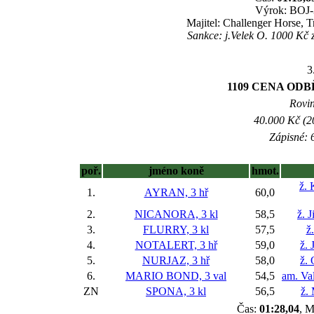
Výrok: BOJ-3
Majitel: Challenger Horse,
Sankce: j.Velek O. 1000 Kč 
3
1109 CENA OD
Rovin
40.000 Kč (2
Zápisné: 6
poř.
jméno koně
hmot.
ž. 
1.
AYRAN, 3 hř
60,0
2.
NICANORA, 3 kl
58,5
ž. 
3.
FLURRY, 3 kl
57,5
ž
4.
NOTALERT, 3 hř
59,0
ž. 
5.
NURJAZ, 3 hř
58,0
ž. 
6.
MARIO BOND, 3 val
54,5
am. Va
ZN
SPONA, 3 kl
56,5
ž.
Čas:
01:28,04
, M