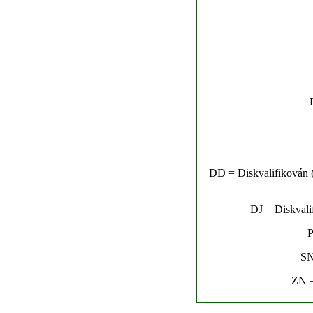
DD = Diskvalifikován (n
DJ = Diskvalif
P
SN
ZN =