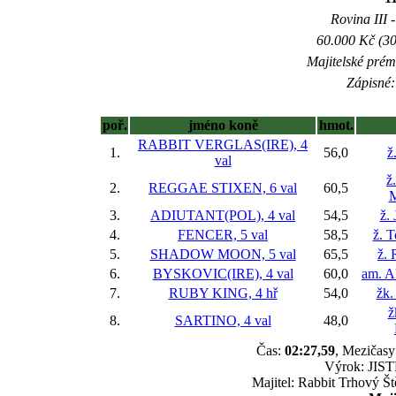
Rovina III -
60.000 Kč (30
Majitelské prém
Zápisné:
poř.
jméno koně
hmot.
RABBIT VERGLAS(IRE), 4
1.
56,0
ž
val
ž
2.
REGGAE STIXEN, 6 val
60,5
M
3.
ADIUTANT(POL), 4 val
54,5
ž.
4.
FENCER, 5 val
58,5
ž. 
5.
SHADOW MOON, 5 val
65,5
ž. 
6.
BYSKOVIC(IRE), 4 val
60,0
am. A
7.
RUBY KING, 4 hř
54,0
žk.
ž
8.
SARTINO, 4 val
48,0
Čas:
02:27,59
, Mezičasy:
Výrok: JISTĚ
Majitel: Rabbit Trhový Š