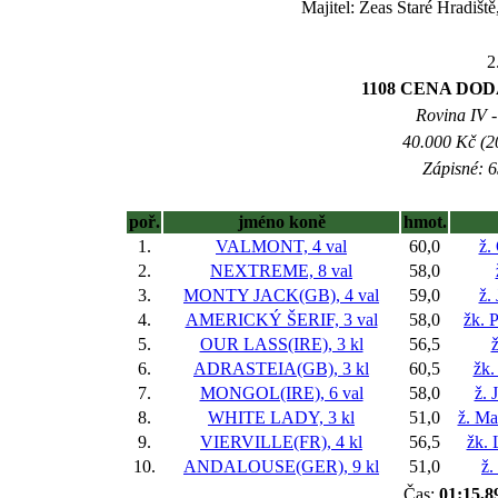
Majitel: Zeas Staré Hradiš
2
1108 CENA DO
Rovina IV -
40.000 Kč (2
Zápisné: 6
poř.
jméno koně
hmot.
1.
VALMONT, 4 val
60,0
ž.
2.
NEXTREME, 8 val
58,0
3.
MONTY JACK(GB), 4 val
59,0
ž.
4.
AMERICKÝ ŠERIF, 3 val
58,0
žk. 
5.
OUR LASS(IRE), 3 kl
56,5
ž
6.
ADRASTEIA(GB), 3 kl
60,5
žk.
7.
MONGOL(IRE), 6 val
58,0
ž. 
8.
WHITE LADY, 3 kl
51,0
ž. Ma
9.
VIERVILLE(FR), 4 kl
56,5
žk. 
10.
ANDALOUSE(GER), 9 kl
51,0
ž.
Čas:
01:15,8