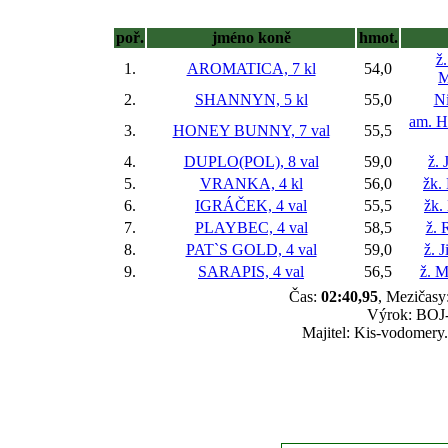
poř.
jméno koně
hmot.
ž
1.
AROMATICA, 7 kl
54,0
M
2.
SHANNYN, 5 kl
55,0
Ni
am. H
3.
HONEY BUNNY, 7 val
55,5
4.
DUPLO(POL), 8 val
59,0
ž. 
5.
VRANKA, 4 kl
56,0
žk.
6.
IGRÁČEK, 4 val
55,5
žk.
7.
PLAYBEC, 4 val
58,5
ž. 
8.
PAT`S GOLD, 4 val
59,0
ž. 
9.
SARAPIS, 4 val
56,5
ž. M
Čas:
02:40,95
, Mezičasy:
Výrok: BOJ-k
Majitel: Kis-vodomery.