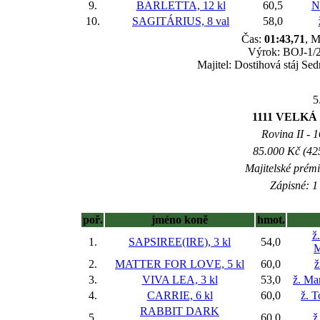
9.
BARLETTA, 12 kl
60,5
N
10.
SAGITÁRIUS, 8 val
58,0
Čas:
01:43,71
, M
Výrok: BOJ-1/2-
Majitel: Dostihová stáj Sed
5
1111 VELK
Rovina II - 1
85.000 Kč (42
Majitelské prém
Zápisné: 1 
poř.
jméno koně
hmot.
ž
1.
SAPSIREE(IRE), 3 kl
54,0
M
2.
MATTER FOR LOVE, 5 kl
60,0
ž
3.
VIVA LEA, 3 kl
53,0
ž. Ma
4.
CARRIE, 6 kl
60,0
ž. 
RABBIT DARK
5.
60,0
ž