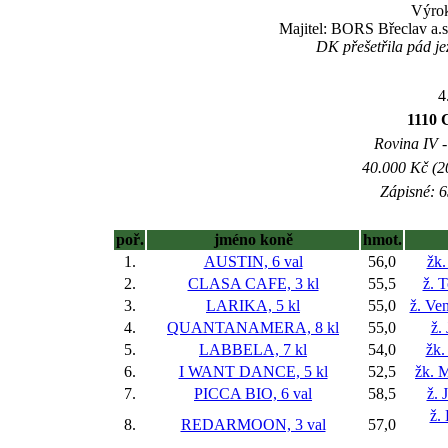
Výrok
Majitel: BORS Břeclav a.s
DK přešetřila pád je
4
1110
Rovina IV -
40.000 Kč (2
Zápisné: 6
poř.
jméno koně
hmot.
1.
AUSTIN, 6 val
56,0
žk.
2.
CLASA CAFE, 3 kl
55,5
ž. 
3.
LARIKA, 5 kl
55,0
ž. Ve
4.
QUANTANAMERA, 8 kl
55,0
ž.
5.
LABBELA, 7 kl
54,0
žk.
6.
I WANT DANCE, 5 kl
52,5
žk. 
7.
PICCA BIO, 6 val
58,5
ž. 
ž.
8.
REDARMOON, 3 val
57,0