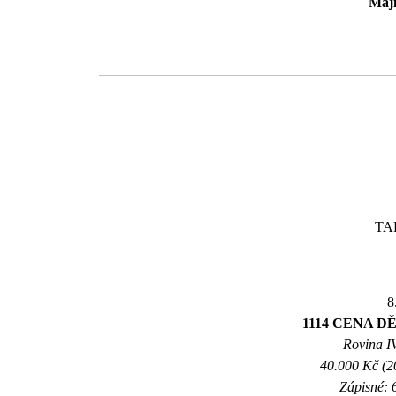
Maji
TAR
8
1114 CENA 
Rovina IV
40.000 Kč (2
Zápisné: 6