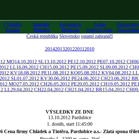
Výsledky
Statistiky
Legislativa
Avíza
Dokument
Results
Statistics
Decision
Foreign starts
Documents
Česká republika
Slovensko
ostatní zahraničí
2014
2013
2012
2011
2010
012 MO
14.10.2012 SL
13.10.2012 PE
12.10.2012 PE
07.10.2012 CH
06
.2012 LL
16.09.2012 CH
15.09.2012 PE
15.09.2012 SL
09.09.2012 CH
0
.2012 KV
18.08.2012 PE
11.08.2012 KO
05.08.2012 KV
04.08.2012 LL
.2012 SL
01.07.2012 KV
30.06.2012 PE
24.06.2012 CH
23.06.2012 BR
2012 MO
27.05.2012 CH
26.05.2012 PE
20.05.2012 CH
19.05.2012 PE
12 LL
29.04.2012 CH
22.04.2012 CH
21.04.2012 BR
15.04.2012 CH
09
VÝSLEDKY ZE DNE
13.10.2012 Pardubice
1. dostih, start 11:45:00
6 Cena firmy Chládek a Tintěra, Pardubice a.s.- Zlatá spona tříle
Proutky I - 3200 m, cena, 3letí