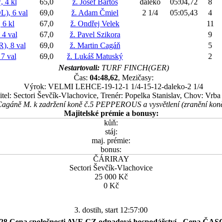
 4 kl
65,0
ž. Josef Bartoš
daleko
05:04,72
8
, 6 val
69,0
ž. Adam Čmiel
2 1/4
05:05,43
4
6 kl
67,0
ž. Ondřej Velek
11
4 val
67,0
ž. Pavel Szikora
9
, 8 val
69,0
ž. Martin Cagáň
5
7 val
69,0
ž. Lukáš Matuský
2
Nestartovali:
TURF FINCH(GER)
Čas:
04:48,62
, Mezičasy:
Výrok: VELMI LEHCE-19-12-1 1/4-15-12-daleko-2 1/4
itel: Sectori Ševčík-Vlachovice, Trenér: Popelka Stanislav, Chov: Vrba
Cagáně M. k zadržení koně č.5 PEPPEROUS a vysvětlení (zranění koně
Majitelské prémie a bonusy:
kůň:
stáj:
maj. prémie:
bonus:
ČÁRIRAY
Sectori Ševčík-Vlachovice
25 000 Kč
0 Kč
3. dostih, start 12:57:00
28 Cena společnosti AVE.CZ odpadové hospodářství - Cena ČA