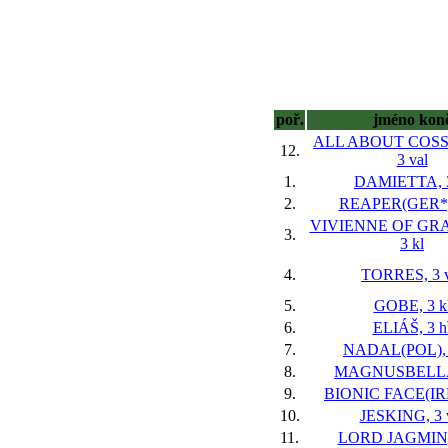
poř.
jméno kon
ALL ABOUT COSS
12.
3 val
1.
DAMIETTA, 3
2.
REAPER(GER*),
VIVIENNE OF GRA
3.
3 kl
4.
TORRES, 3 v
5.
GOBE, 3 k
6.
ELIÁŠ, 3 h
7.
NADAL(POL), 
8.
MAGNUSBELLA,
9.
BIONIC FACE(IRE)
10.
JESKING, 3 
11.
LORD JAGMIN, 