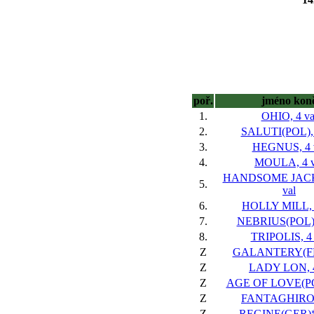
poř.
jméno kon
1.
OHIO, 4 va
2.
SALUTI(POL), 
3.
HEGNUS, 4 
4.
MOULA, 4 v
HANDSOME JACK(
5.
val
6.
HOLLY MILL, 
7.
NEBRIUS(POL),
8.
TRIPOLIS, 4 
Z
GALANTERY(FR)
Z
LADY LON, 4
Z
AGE OF LOVE(POL
Z
FANTAGHIRO, 
Z
REGINE(GER)*,