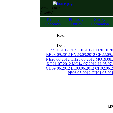
VÝSLEDKY
/results/
Termíny
Přihlášky
Startky
Racedays
Entries
Declaration
««
Rok:
»»
Den:
27.10.2012 PE
21.10.2012 CH
20.10.2
BR
28.09.2012 KV
23.09.2012 CH
22.09
NE
26.08.2012 CH
25.08.2012 MO
19.08
KO
21.07.2012 MO
14.07.2012 LL
05.07
CH
09.06.2012 LL
03.06.2012 CH
02.06.
PE
06.05.2012 CH
01.05.20
142