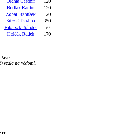
Olehla Čestmír
120
Bodlák Radim
120
Zobal František
120
Sůrová Pavlína
350
Ribarszki Sándor
50
Holčák Radek
170
 Pavel
) vzala na vědomí.
SCH