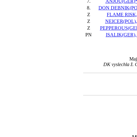
7.
ANJOU(GER)*,
8.
DON DEBNIK(POL)
Z
FLAME RISK, 
Z
NEICER(POL), 
Z
PEPPEROUS(GER)
PN
ISALIK(GER), 
Maj
DK vyslechla ž. 
14