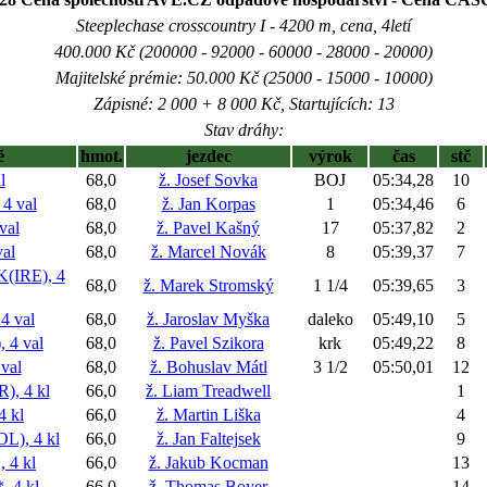
Steeplechase crosscountry I - 4200 m, cena, 4letí
400.000 Kč (200000 - 92000 - 60000 - 28000 - 20000)
Majitelské prémie: 50.000 Kč (25000 - 15000 - 10000)
Zápisné: 2 000 + 8 000 Kč, Startujících: 13
Stav dráhy:
ě
hmot.
jezdec
výrok
čas
stč
l
68,0
ž. Josef Sovka
BOJ
05:34,28
10
4 val
68,0
ž. Jan Korpas
1
05:34,46
6
val
68,0
ž. Pavel Kašný
17
05:37,82
2
al
68,0
ž. Marcel Novák
8
05:39,37
7
IRE), 4
68,0
ž. Marek Stromský
1 1/4
05:39,65
3
4 val
68,0
ž. Jaroslav Myška
daleko
05:49,10
5
 4 val
68,0
ž. Pavel Szikora
krk
05:49,22
8
val
68,0
ž. Bohuslav Mátl
3 1/2
05:50,01
12
, 4 kl
66,0
ž. Liam Treadwell
1
 kl
66,0
ž. Martin Liška
4
), 4 kl
66,0
ž. Jan Faltejsek
9
4 kl
66,0
ž. Jakub Kocman
13
 4 kl
66,0
ž. Thomas Boyer
14