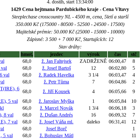
4. dostih, start 13:34:00
1429 Cena hejtmana Pardubického kraje - Cena Vltavy
Steeplechase crosscountry NL - 4500 m, cena, 5letí a starší
350.000 Kč (175000 - 80500 - 52500 - 24500 - 17500)
Majitelské prémie: 50.000 Kč (25000 - 15000 - 10000)
Zápisné: 3 500 + 7 000 Kč, Startujících: 12
Stav dráhy:
ě
hmot.
jezdec
výrok
čas
stč
al
68,0
ž. Jan Faltejsek
ZADRŽENĚ
06:00,47
8
 val
68,0
ž. Josef Bartoš
12
06:02,80
5
 val
68,0
ž. Radek Havelka
3 1/4
06:03,47
4
al
68,0
ž. Petr Tůma
7
06:04,86
2
(IRE), 6
68,0
ž. Jiří Kousek
4
06:05,66
9
), 5 val
68,0
ž. Jaroslav Myška
1
06:05,84
10
kl
66,0
ž. Marcel Novák
1 3/4
06:06,18
3
8 val
68,0
ž. Dušan Andrés
16
06:09,32
7
, 7 val
68,0
ž. Josef Váňa ml.
daleko
06:31,41
12
al
68,0
Josef Borč
1
5 val
68,0
ž. Bohuslav Mátl
11