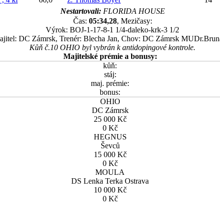
Nestartovali:
FLORIDA HOUSE
Čas:
05:34,28
, Mezičasy:
Výrok: BOJ-1-17-8-1 1/4-daleko-krk-3 1/2
ajitel: DC Zámrsk, Trenér: Blecha Jan, Chov: DC Zámrsk MUDr.Brun
Kůň č.10 OHIO byl vybrán k antidopingové kontrole.
Majitelské prémie a bonusy:
kůň:
stáj:
maj. prémie:
bonus:
OHIO
DC Zámrsk
25 000 Kč
0 Kč
HEGNUS
Ševců
15 000 Kč
0 Kč
MOULA
DS Lenka Terka Ostrava
10 000 Kč
0 Kč