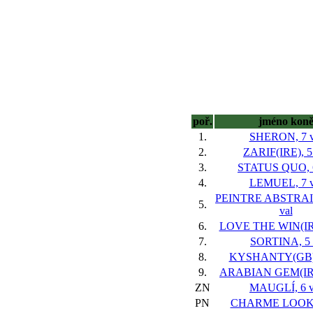
poř.
jméno kon
1.
SHERON, 7 v
2.
ZARIF(IRE), 5
3.
STATUS QUO, 6
4.
LEMUEL, 7 v
PEINTRE ABSTRAIT
5.
val
6.
LOVE THE WIN(IRE
7.
SORTINA, 5 
8.
KYSHANTY(GB), 
9.
ARABIAN GEM(IRE)
ZN
MAUGLÍ, 6 v
PN
CHARME LOOK, 