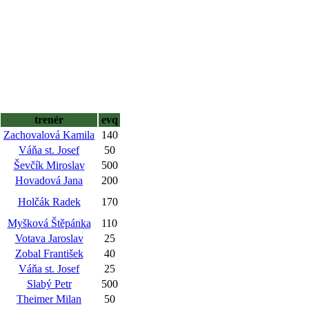
trenér
evq
Zachovalová Kamila
140
Váňa st. Josef
50
Ševčík Miroslav
500
Hovadová Jana
200
Holčák Radek
170
Myšková Štěpánka
110
Votava Jaroslav
25
Zobal František
40
Váňa st. Josef
25
Slabý Petr
500
Theimer Milan
50