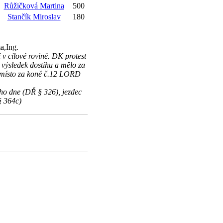
Růžičková Martina
500
Stančík Miroslav
180
a,Ing.
v cílové rovině. DK protest
a výsledek dostihu a mělo za
místo za koně č.12 LORD
ho dne (DŘ § 326), jezdec
§ 364c)