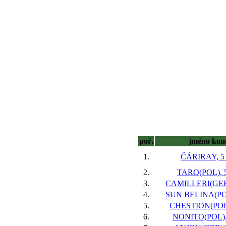
poř.
jméno kon
1.
ČÁRIRAY, 5 
2.
TARO(POL), 5
3.
CAMILLERI(GER)
4.
SUN BELINA(POL
5.
CHESTION(POL)
6.
NONITO(POL), 