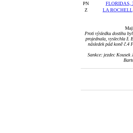
PN
FLORIDAS, 3
Z
LA ROCHELL, 
Maji
Proti výsledku dostihu by
projednala, vyslechla ž. B
následek pád koně č.4
Sankce: jezdec Kousek J
Barto