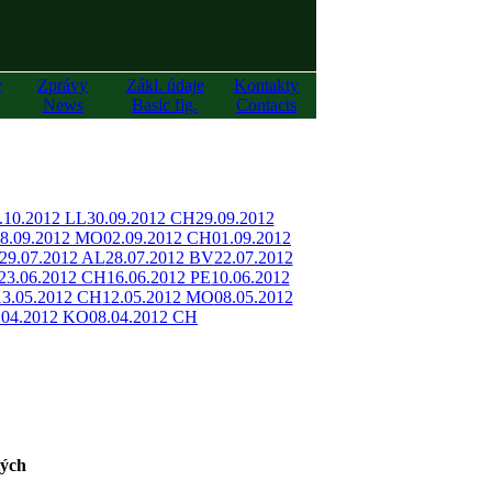
y
Zprávy
Zákl. údaje
Kontakty
News
Basic fig.
Contacts
.10.2012 LL
30.09.2012 CH
29.09.2012
8.09.2012 MO
02.09.2012 CH
01.09.2012
29.07.2012 AL
28.07.2012 BV
22.07.2012
23.06.2012 CH
16.06.2012 PE
10.06.2012
13.05.2012 CH
12.05.2012 MO
08.05.2012
.04.2012 KO
08.04.2012 CH
tých