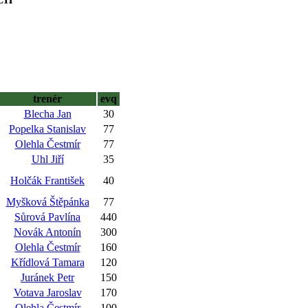
trenér
evq
Blecha Jan
30
Popelka Stanislav
77
Olehla Čestmír
77
Uhl Jiří
35
Holčák František
40
Myšková Štěpánka
77
Sůrová Pavlína
440
Novák Antonín
300
Olehla Čestmír
160
Křídlová Tamara
120
Juránek Petr
150
Votava Jaroslav
170
Olehla Čestmír
100