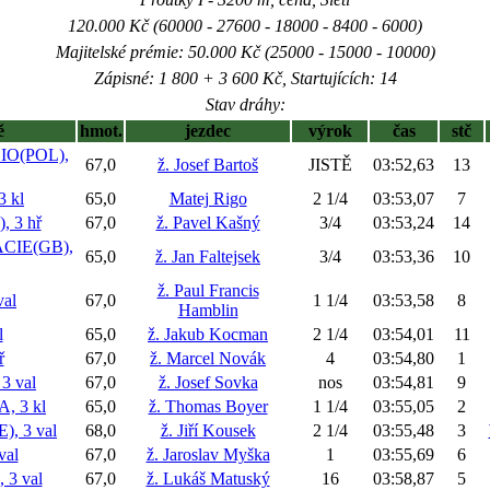
120.000 Kč (60000 - 27600 - 18000 - 8400 - 6000)
Majitelské prémie: 50.000 Kč (25000 - 15000 - 10000)
Zápisné: 1 800 + 3 600 Kč, Startujících: 14
Stav dráhy:
ě
hmot.
jezdec
výrok
čas
stč
IO(POL),
67,0
ž. Josef Bartoš
JISTĚ
03:52,63
13
 kl
65,0
Matej Rigo
2 1/4
03:53,07
7
 3 hř
67,0
ž. Pavel Kašný
3/4
03:53,24
14
CIE(GB),
65,0
ž. Jan Faltejsek
3/4
03:53,36
10
ž. Paul Francis
al
67,0
1 1/4
03:53,58
8
Hamblin
l
65,0
ž. Jakub Kocman
2 1/4
03:54,01
11
ř
67,0
ž. Marcel Novák
4
03:54,80
1
3 val
67,0
ž. Josef Sovka
nos
03:54,81
9
 3 kl
65,0
ž. Thomas Boyer
1 1/4
03:55,05
2
, 3 val
68,0
ž. Jiří Kousek
2 1/4
03:55,48
3
val
67,0
ž. Jaroslav Myška
1
03:55,69
6
3 val
67,0
ž. Lukáš Matuský
16
03:58,87
5