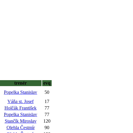
trenér
evq
Popelka Stanislav
50
Váňa st. Josef
17
Holčák František
77
Popelka Stanislav
77
Stančík Miroslav
120
Olehla Čestmír
90