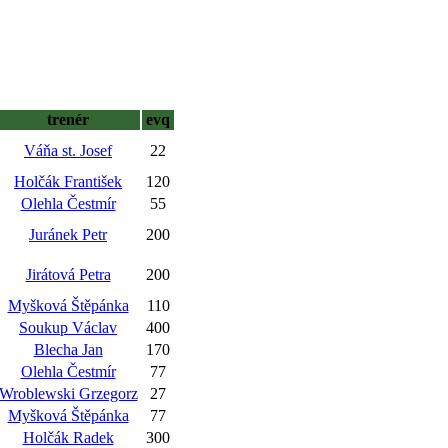
trenér
evq
Váňa st. Josef
22
Holčák František
120
Olehla Čestmír
55
Juránek Petr
200
Jirátová Petra
200
Myšková Štěpánka
110
Soukup Václav
400
Blecha Jan
170
Olehla Čestmír
77
Wroblewski Grzegorz
27
Myšková Štěpánka
77
Holčák Radek
300