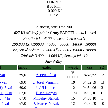
TORRES
Buc-Film
10 000 Kč
0 Kč
2. dostih, start 12:21:00
1427 Křišťálový pohár firmy PAPCEL, a.s., Litovel
Proutky NL - 4100 m, cena, 4letí a starší
200.000 Kč (100000 - 46000 - 30000 - 14000 - 10000)
Majitelské prémie: 50.000 Kč (25000 - 15000 - 10000)
Zápisné: 3 000 + 4 000 Kč, Startujících: 12
Stav dráhy:
ě
hmot.
jezdec
výrok
čas
stč
V.
val
69,0
ž. Petr Tůma
04:48,62
12
LEHCE
 val
69,0
ž. Josef Váňa ml.
19
04:52,59
13
, 5 val
69,0
ž. Jiří Kousek
12
04:54,96
3
), 5 kl
67,0
ž. Jan Korpas
1 1/4
04:55,16
6
, 4 hř
67,0
Miroslav Stančík
15
04:58,10
1
4 val
67,0
ž. Marcel Novák
12
05:00,59
10