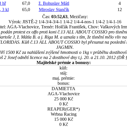
 hř
67,0
ž. Bohuslav Mátl
4
3 kl
65,0
Miroslav Stančík
12
Čas:
03:52,63
, Mezičasy:
Výrok: JISTĚ-2 1/4-3/4-3/4-1 1/4-2 1/4-4-nos-1 1/4-2 1/4-1-16
tel: AGA-Vlachovice, Trenér: Holčák František, Chov: Vaškových Irm
l podán protest ex offo proti koni č.13 ALL ABOUT COSSIO pro tísnění 
artoše J, ž. Mátla B. a j. Riga M. a uznala s tím, že tísnění mělo vliv n
 FLORIDAS. Kůň č.13 ALL ABOUT COSSIO byl přesunut na poslední 
JAGMIN.
iří 1500 Kč za nahlášení zvýšené hmotnosti o 1kg v průběhu dostihové
š 2 Josef odnětí licence na 2 dostihové dny t.j. 20. a 21.10. 2012 (DŘ 
Majitelské prémie a bonusy:
kůň:
stáj:
maj. prémie:
bonus:
DAMIETTA
AGA-Vlachovice
25 000 Kč
0 Kč
REAPER(GER*)
Wrbna Racing
15 000 Kč
0 Kč