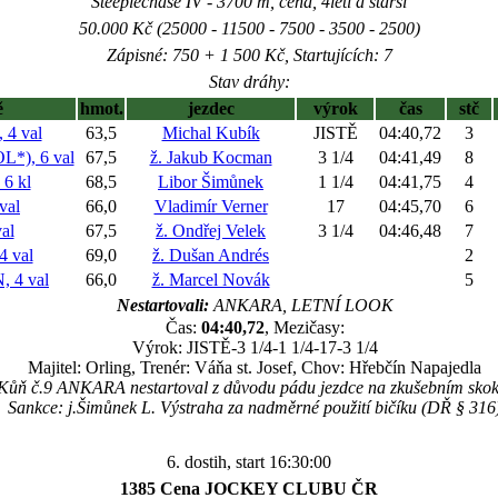
Steeplechase IV - 3700 m, cena, 4letí a starší
50.000 Kč (25000 - 11500 - 7500 - 3500 - 2500)
Zápisné: 750 + 1 500 Kč, Startujících: 7
Stav dráhy:
ě
hmot.
jezdec
výrok
čas
stč
4 val
63,5
Michal Kubík
JISTĚ
04:40,72
3
*), 6 val
67,5
ž. Jakub Kocman
3 1/4
04:41,49
8
6 kl
68,5
Libor Šimůnek
1 1/4
04:41,75
4
val
66,0
Vladimír Verner
17
04:45,70
6
al
67,5
ž. Ondřej Velek
3 1/4
04:46,48
7
 val
69,0
ž. Dušan Andrés
2
 4 val
66,0
ž. Marcel Novák
5
Nestartovali:
ANKARA, LETNÍ LOOK
Čas:
04:40,72
, Mezičasy:
Výrok: JISTĚ-3 1/4-1 1/4-17-3 1/4
Majitel: Orling, Trenér: Váňa st. Josef, Chov: Hřebčín Napajedla
Kůň č.9 ANKARA nestartoval z důvodu pádu jezdce na zkušebním skok
Sankce: j.Šimůnek L. Výstraha za nadměrné použití bičíku (DŘ § 316
6. dostih, start 16:30:00
1385 Cena JOCKEY CLUBU ČR