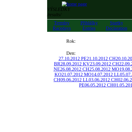
VÝSLEDKY
/results/
Termíny
Přihlášky
Startky
Racedays
Entries
Declaration
««
Rok:
»»
Den:
27.10.2012 PE
21.10.2012 CH
20.10.2
BR
28.09.2012 KV
23.09.2012 CH
22.09
NE
26.08.2012 CH
25.08.2012 MO
19.08
KO
21.07.2012 MO
14.07.2012 LL
05.07
CH
09.06.2012 LL
03.06.2012 CH
02.06.
PE
06.05.2012 CH
01.05.20