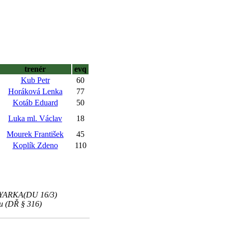
trenér
evq
Kub Petr
60
Horáková Lenka
77
Kotáb Eduard
50
Luka ml. Václav
18
Mourek František
45
Koplík Zdeno
110
SARYARKA(DU 16/3)
ku (DŘ § 316)