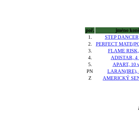
poř.
jméno kon
1.
STEP DANCER, 
2.
PERFECT MATE(POL
3.
FLAME RISK, 
4.
ADISTAR, 4 
5.
APART, 10 v
PN
LARAN(IRE), 4
Z
AMERICKÝ SEN,