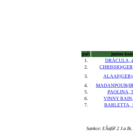
poř.
jméno kon
1.
DRÁCULA, 4 
2.
CHRISSIO(GER),
3.
ALAAF(GER), 
4.
MADANPOUR(IRE)
5.
PAOLINA, 5
6.
VINNY RAIN, 
7.
BARLETTA, 1
Sankce: ž.Šafář 2 J.a žk