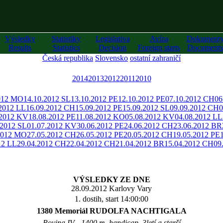
Výsledky
Statistiky
Legislativa
Avíza
Dokument
Results
Statistics
Decision
Foreign starts
Documents
Česká republika
Slovensko
ostatní zahraničí
2014
2013
2012
2011
2010
012 MO
14.10.2012 SL
13.10.2012 PE
12.10.2012 PE
07.10.2012 CH
06
.2012 LL
16.09.2012 CH
15.09.2012 PE
15.09.2012 SL
09.09.2012 CH
0
.2012 KV
18.08.2012 PE
11.08.2012 KO
05.08.2012 KV
04.08.2012 LL
.2012 SL
01.07.2012 KV
30.06.2012 PE
24.06.2012 CH
23.06.2012 BR
2012 MO
27.05.2012 CH
26.05.2012 PE
20.05.2012 CH
19.05.2012 PE
12 LL
29.04.2012 CH
22.04.2012 CH
21.04.2012 BR
15.04.2012 CH
09
VÝSLEDKY ZE DNE
28.09.2012 Karlovy Vary
1. dostih, start 14:00:00
1380 Memoriál RUDOLFA NACHTIGALA
Rovina IV - 1400 m, handicap, 3letí a starší