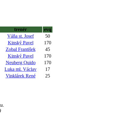
trenér
evq
Váňa st. Josef
50
Kinský Pavel
170
Zobal František
45
Kinský Pavel
170
Neuberg Quido
170
Luka ml. Václav
17
Vinklárek René
25
u.
)