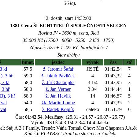
364c).
2. dostih, start 14:32:00
1381 Cena ŠLECHTITELŮ SPOLEČNOSTI SELGEN
Rovina IV - 1600 m, cena, 3letí
35.000 Kč (17500 - 8050 - 5250 - 2450 - 1750)
Zápisné: 525 + 1 225 Kč, Startujících: 7
Stav dráhy:
ě
hmot.
jezdec
výrok
čas
stč
 kl
57,5
ž. Jaromír Šafář
JISTĚ
01:42,54
7
, 3 hř
59,0
ž. Jakub Pavlíček
4
01:43,32
4
3 kl
58,0
ž. Jiří Chaloupka
3 1/4
01:43,95
3
3 hř
58,0
ž. Jan Verner
2 3/4
01:44,44
1
, 3 hř
58,0
ž. Ján Havlík
14
01:46,57
5
val
54,0
žk. Martin Laube
4
01:47,35
2
val
58,5
ž. Radek Koplík
daleko
01:51,79
6
Čas:
01:42,54
, Mezičasy: (25,31 - 24,57 - 26,87 - 25,77)
Výrok: JISTĚ-4-3 1/4-2 3/4-14-4-daleko
tel: Stáj A 3 J Family, Trenér: Váňa Tomáš, Chov: Mrs Chapman J.A.
Kůň č.6 PLAYBEC ztratil na startu cca 7 délek.