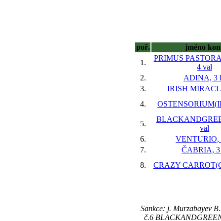
poř.
jméno kon
PRIMUS PASTORA
1.
4 val
2.
ADINA, 3 
3.
IRISH MIRACLE
4.
OSTENSORIUM(IRE
BLACKANDGREEN
5.
val
6.
VENTURIO, 3
7.
ČABRIA, 3 
8.
CRAZY CARROT(GE
Sankce: j. Murzabayev B.
č.6 BLACKANDGREEN kon