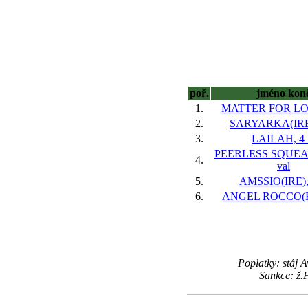
poř.
jméno kon
1.
MATTER FOR LOV
2.
SARYARKA(IRE)
3.
LAILAH, 4 
PEERLESS SQUEAK
4.
val
5.
AMSSIO(IRE), 
6.
ANGEL ROCCO(FR
Poplatky: stáj
Sankce: ž.