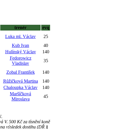
trenér
evq
Luka ml. Václav
25
Kub Ivan
40
Hulínský Václav
140
Fedorowicz
35
Vladislav
Zobal František
140
Růžičková Martina
140
Chaloupka Václav
140
Maršíčková
45
Miroslava
W.
á V. 500 Kč za tísnění koně
 výsledek dostihu (DŘ §