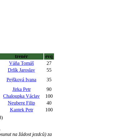
trenér
evq
Váňa Tomáš
27
Drlík Jaroslav
55
Pejšková Ivana
35
Jirka Petr
90
Chaloupka Václav
100
Neuberg Filip
40
Kantek Petr
100
8)
.
osunut na žádost jezdců) za