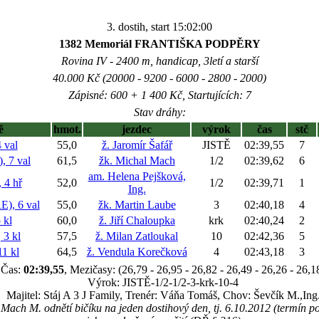
3. dostih, start 15:02:00
1382 Memoriál FRANTIŠKA PODPĚRY
Rovina IV - 2400 m, handicap, 3letí a starší
40.000 Kč (20000 - 9200 - 6000 - 2800 - 2000)
Zápisné: 600 + 1 400 Kč, Startujících: 7
Stav dráhy:
ě
hmot.
jezdec
výrok
čas
stč
val
55,0
ž. Jaromír Šafář
JISTĚ
02:39,55
7
 7 val
61,5
žk. Michal Mach
1/2
02:39,62
6
am. Helena Pejšková,
4 hř
52,0
1/2
02:39,71
1
Ing.
, 6 val
55,0
žk. Martin Laube
3
02:40,18
4
 kl
60,0
ž. Jiří Chaloupka
krk
02:40,24
2
3 kl
57,5
ž. Milan Zatloukal
10
02:42,36
5
1 kl
64,5
ž. Vendula Korečková
4
02:43,18
3
Čas:
02:39,55
, Mezičasy: (26,79 - 26,95 - 26,82 - 26,49 - 26,26 - 26,1
Výrok: JISTĚ-1/2-1/2-3-krk-10-4
Majitel: Stáj A 3 J Family, Trenér: Váňa Tomáš, Chov: Ševčík M.,Ing
. Mach M. odnětí bičíku na jeden dostihový den, tj. 6.10.2012 (termín p