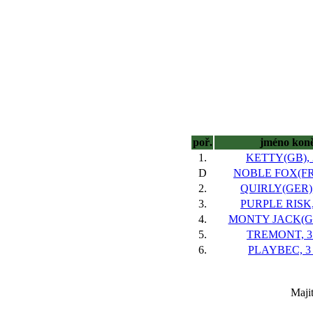
poř.
jméno kon
1.
KETTY(GB), 3
D
NOBLE FOX(FR)
2.
QUIRLY(GER), 
3.
PURPLE RISK, 
4.
MONTY JACK(GB)
5.
TREMONT, 3 
6.
PLAYBEC, 3 
Maji