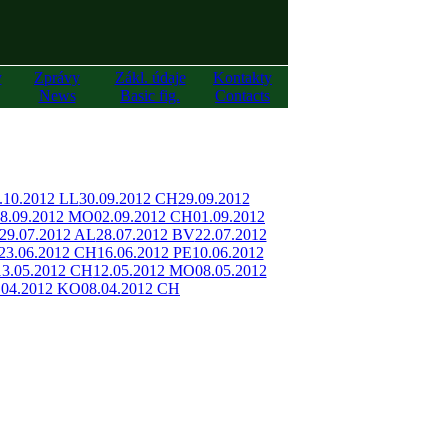
y
Zprávy
Zákl. údaje
Kontakty
News
Basic fig.
Contacts
.10.2012 LL
30.09.2012 CH
29.09.2012
8.09.2012 MO
02.09.2012 CH
01.09.2012
29.07.2012 AL
28.07.2012 BV
22.07.2012
23.06.2012 CH
16.06.2012 PE
10.06.2012
13.05.2012 CH
12.05.2012 MO
08.05.2012
.04.2012 KO
08.04.2012 CH