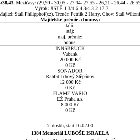
3:38,43
, Mezičasy: (29,59 - 30,05 - 27,94- 27,55 - 26,21 - 26,44 - 26,55
Výrok: JISTĚ-1 3/4-6-4 3/4-3-2-17-7
Majitel: Stall Philipphof(cz), Trenér: Petrlík 2 Harry, Chov: Stall Wilton
Majitelské prémie a bonusy:
kůň:
stáj:
maj. prémie:
bonus:
INNSBRUCK
Vabank
20 000 Kč
0 Kč
SONADOR
Rabbit Trhový Štěpánov
12 000 Kč
0 Kč
FLAME VARIO
EŽ Praha a.s.
8 000 Kč
0 Kč
5. dostih, start 16:02:00
1384 Memoriál LUBOŠE ISRAELA