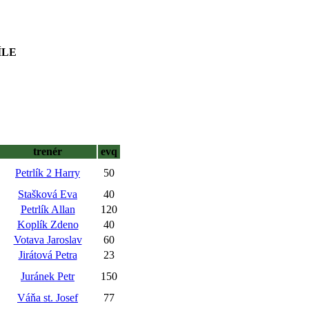
ÍLE
trenér
evq
Petrlík 2 Harry
50
Stašková Eva
40
Petrlík Allan
120
Koplík Zdeno
40
Votava Jaroslav
60
Jirátová Petra
23
Juránek Petr
150
Váňa st. Josef
77