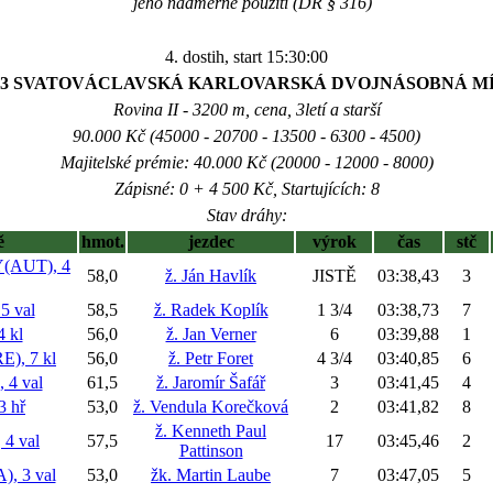
jeho nadměrné použití (DŘ § 316)
4. dostih, start 15:30:00
83 SVATOVÁCLAVSKÁ KARLOVARSKÁ DVOJNÁSOBNÁ M
Rovina II - 3200 m, cena, 3letí a starší
90.000 Kč (45000 - 20700 - 13500 - 6300 - 4500)
Majitelské prémie: 40.000 Kč (20000 - 12000 - 8000)
Zápisné: 0 + 4 500 Kč, Startujících: 8
Stav dráhy:
ě
hmot.
jezdec
výrok
čas
stč
AUT), 4
58,0
ž. Ján Havlík
JISTĚ
03:38,43
3
 val
58,5
ž. Radek Koplík
1 3/4
03:38,73
7
 kl
56,0
ž. Jan Verner
6
03:39,88
1
), 7 kl
56,0
ž. Petr Foret
4 3/4
03:40,85
6
4 val
61,5
ž. Jaromír Šafář
3
03:41,45
4
 hř
53,0
ž. Vendula Korečková
2
03:41,82
8
ž. Kenneth Paul
4 val
57,5
17
03:45,46
2
Pattinson
 3 val
53,0
žk. Martin Laube
7
03:47,05
5