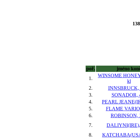
13
poř.
jméno kon
WINSOME HONEY(
1.
kl
2.
INNSBRUCK, 5
3.
SONADOR, 4
4.
PEARL JEANE(IRE
5.
FLAME VARIO, 
6.
ROBINSON, 3
7.
DALIYNI(IRE), 
8.
KATCHABA(USA),