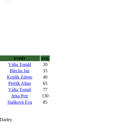
trenér
evq
Váňa Tomáš
20
Blecha Jan
35
Koplík Zdeno
40
Petrlík Allan
65
Váňa Tomáš
77
Jirka Petr
130
Stašková Eva
85
&Darley