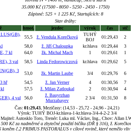
35.000 Kč (17500 - 8050 - 5250 - 2450 - 1750)
Zápisné: 525 + 1 225 Kč, Startujících: 8
Stav dráhy:
ě
hmot.
jezdec
výrok
čas
stč
LUS(GB),
TUHÝ
55,5
ž. Vendula Korečková
01:29,43
2
BOJ
kl
58,0
ž. Jiří Chaloupka
kr.hlava
01:29,44
3
, 7 kl
64,0
žk. Michal Mach
1
01:29,61
1
), 3 val
58,5
Linda Fedorowiczová
kr.hlava
01:29,62
5
(GB), 3
53,0
žk. Martin Laube
3/4
01:29,76
6
 hř
54,5
ž. Jan Verner
4
01:30,56
7
kl
57,5
ž. Milan Zatloukal
2
01:30,94
4
ž. Bauyrzhan
R), 4 val
56,0
2 3/4
01:31,50
8
Murzabayev
Čas:
01:29,43
, Mezičasy: (14,53 - 25,72 - 24,96 - 24,21)
Výrok: TUHÝ BOJ-kr.hlava-1-kr.hlava-3/4-4-2-2 3/4
Majitel: Autosklo Toro, Trenér: Luka ml. Václav, Ing., Chov: Allan I.
 500 Kč za nadměrné a zbytečné použití bičíku (DŘ § 316), ž. Korečkov
ěm č.2 PRIMUS PASTORALUS v cílové rovině, které nemělo vliv na