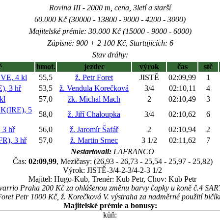
Rovina III - 2000 m, cena, 3letí a starší
60.000 Kč (30000 - 13800 - 9000 - 4200 - 3000)
Majitelské prémie: 30.000 Kč (15000 - 9000 - 6000)
Zápisné: 900 + 2 100 Kč, Startujících: 6
Stav dráhy:
ě
hmot.
jezdec
výrok
čas
stč
E, 4 kl
55,5
ž. Petr Foret
JISTĚ
02:09,99
1
, 3 hř
53,5
ž. Vendula Korečková
3/4
02:10,11
4
kl
57,0
žk. Michal Mach
2
02:10,49
3
(IRE), 5
58,0
ž. Jiří Chaloupka
3/4
02:10,62
6
3 hř
56,0
ž. Jaromír Šafář
2
02:10,94
2
), 3 hř
57,0
ž. Martin Srnec
3 1/2
02:11,62
7
Nestartovali:
LAFRANCO
Čas:
02:09,99
, Mezičasy: (26,93 - 26,73 - 25,54 - 25,97 - 25,82)
Výrok: JISTĚ-3/4-2-3/4-2-3 1/2
Majitel: Hugo-Kub, Trenér: Kub Petr, Chov: Kub Petr
 Avarrio Praha 200 Kč za ohlášenou změnu barvy čapky u koně č.4 
Foret Petr 1000 Kč, ž. Korečková V. výstraha za nadměrné použití bičí
Majitelské prémie a bonusy:
kůň: