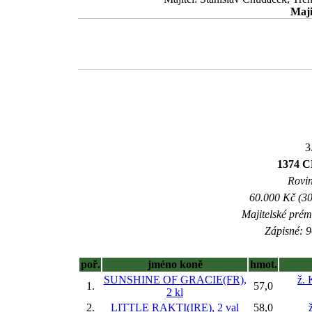
Maji
3
1374 
Rovin
60.000 Kč (30
Majitelské prém
Zápisné: 9
poř.
jméno koně
hmot.
SUNSHINE OF GRACIE(FR),
ž. 
1.
57,0
2 kl
2.
LITTLE RAKTI(IRE), 2 val
58,0