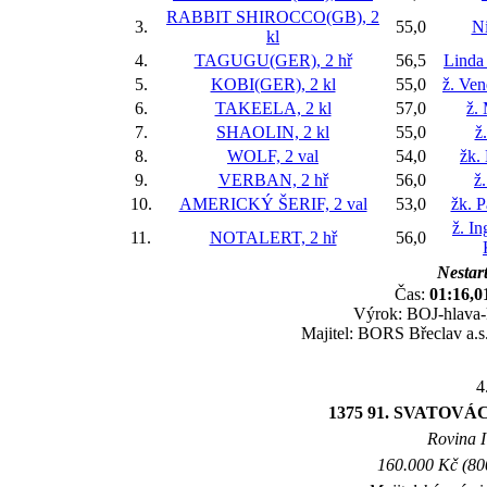
RABBIT SHIROCCO(GB), 2
3.
55,0
Ni
kl
4.
TAGUGU(GER), 2 hř
56,5
Linda
5.
KOBI(GER), 2 kl
55,0
ž. Ve
6.
TAKEELA, 2 kl
57,0
ž.
7.
SHAOLIN, 2 kl
55,0
ž
8.
WOLF, 2 val
54,0
žk.
9.
VERBAN, 2 hř
56,0
ž
10.
AMERICKÝ ŠERIF, 2 val
53,0
žk. P
ž. I
11.
NOTALERT, 2 hř
56,0
Nestart
Čas:
01:16,0
Výrok: BOJ-hlava-k
Majitel: BORS Břeclav a.s.
4
1375 91. SVATO
Rovina I 
160.000 Kč (800