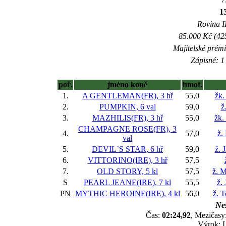
1
Rovina II
85.000 Kč (42
Majitelské prém
Zápisné: 1 
poř.
jméno koně
hmot.
1.
A GENTLEMAN(FR), 3 hř
55,0
žk.
2.
PUMPKIN, 6 val
59,0
ž
3.
MAZHILIS(FR), 3 hř
55,0
žk.
CHAMPAGNE ROSE(FR), 3
4.
57,0
ž.
val
5.
DEVIL`S STAR, 6 hř
59,0
ž. 
6.
VITTORINO(IRE), 3 hř
57,5
7.
OLD STORY, 5 kl
57,5
ž. M
S
PEARL JEANE(IRE), 7 kl
55,5
ž.
PN
MYTHIC HEROINE(IRE), 4 kl
56,0
ž. 
Nes
Čas:
02:24,92
, Mezičasy:
Výrok: 