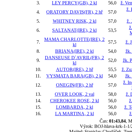
3.
LEY PERCY(GB), 2 kl
56,0
ž. Ve
ž.
4.
ORATORY DAVIS(FR), 2 hř
57,0
5.
WHITNEY RISK, 2 kl
57,0
ž.
ž
6.
SALTANAT(IRE), 2 kl
53,5
M
MAMA CHARLOTTE(IRE), 2
7.
57,5
ž. 
kl
8.
BRIANA(IRE), 2 kl
54,0
žk.
DANSEUSE D`AVRIL(FR), 2
9.
52,0
žk. P
kl
10.
AUTOR(IRE), 2 hř
55,5
ž. Zu
11.
VYSMATA BARA(GB), 2 kl
54,0
žk.
ž. I
12.
ONEGIN(FR), 2 hř
57,0
13.
OVER LOOK, 2 val
58,0
ž. 
14.
CHEROKEE ROSE, 2 kl
56,0
ž
15.
LOMBARDA, 2 kl
56,0
ž. 
16.
LA MARTINA, 2 kl
56,0
ž
Čas:
01:43,84
, M
Výrok: BOJ-hlava-krk-1-1/2-
Majitel: Stanislav Chudáček, T