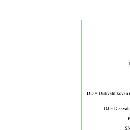
DD = Diskvalifikován (n
DJ = Diskvalif
P
SN