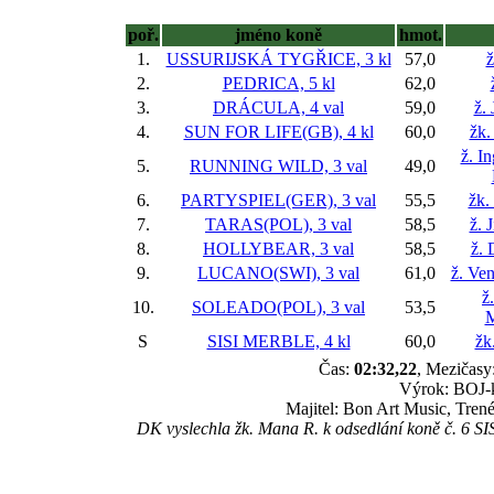
poř.
jméno koně
hmot.
1.
USSURIJSKÁ TYGŘICE, 3 kl
57,0
ž
2.
PEDRICA, 5 kl
62,0
3.
DRÁCULA, 4 val
59,0
ž.
4.
SUN FOR LIFE(GB), 4 kl
60,0
žk.
ž. I
5.
RUNNING WILD, 3 val
49,0
6.
PARTYSPIEL(GER), 3 val
55,5
žk.
7.
TARAS(POL), 3 val
58,5
ž. 
8.
HOLLYBEAR, 3 val
58,5
ž. 
9.
LUCANO(SWI), 3 val
61,0
ž. Ve
ž
10.
SOLEADO(POL), 3 val
53,5
M
S
SISI MERBLE, 4 kl
60,0
žk
Čas:
02:32,22
, Mezičasy:
Výrok: BOJ-kr
Majitel: Bon Art Music, Tren
DK vyslechla žk. Mana R. k odsedlání koně č. 6 SI