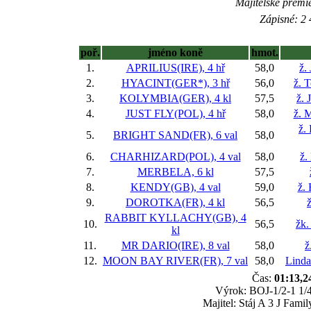
Majitelské prémi
Zápisné: 2 
poř.
jméno koně
hmot.
1.
APRILIUS(IRE), 4 hř
58,0
ž.
2.
HYACINT(GER*), 3 hř
56,0
ž. 
3.
KOLYMBIA(GER), 4 kl
57,5
ž. 
4.
JUST FLY(POL), 4 hř
58,0
ž. 
ž.
5.
BRIGHT SAND(FR), 6 val
58,0
6.
CHARHIZARD(POL), 4 val
58,0
ž.
7.
MERBELA, 6 kl
57,5
8.
KENDY(GB), 4 val
59,0
ž.
9.
DOROTKA(FR), 4 kl
56,5
ž
RABBIT KYLLACHY(GB), 4
10.
56,5
žk.
kl
11.
MR DARIO(IRE), 8 val
58,0
ž
12.
MOON BAY RIVER(FR), 7 val
58,0
Linda
Čas:
01:13,2
Výrok: BOJ-1/2-1 1/4-
Majitel: Stáj A 3 J Fam