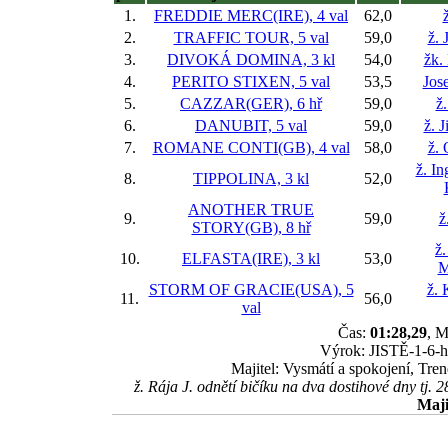
1.
FREDDIE MERC(IRE), 4 val
62,0
2.
TRAFFIC TOUR, 5 val
59,0
ž. 
3.
DIVOKÁ DOMINA, 3 kl
54,0
žk.
4.
PERITO STIXEN, 5 val
53,5
Jos
5.
CAZZAR(GER), 6 hř
59,0
ž
6.
DANUBIT, 5 val
59,0
ž. 
7.
ROMANE CONTI(GB), 4 val
58,0
ž. 
ž. In
8.
TIPPOLINA, 3 kl
52,0
ANOTHER TRUE
9.
59,0
ž
STORY(GB), 8 hř
ž
10.
ELFASTA(IRE), 3 kl
53,0
M
STORM OF GRACIE(USA), 5
ž. 
11.
56,0
val
Čas:
01:28,29
, M
Výrok: JISTĚ-1-6-hl
Majitel: Vysmátí a spokojení, Tre
ž. Rája J. odnětí bičíku na dva dostihové dny tj. 
Maji