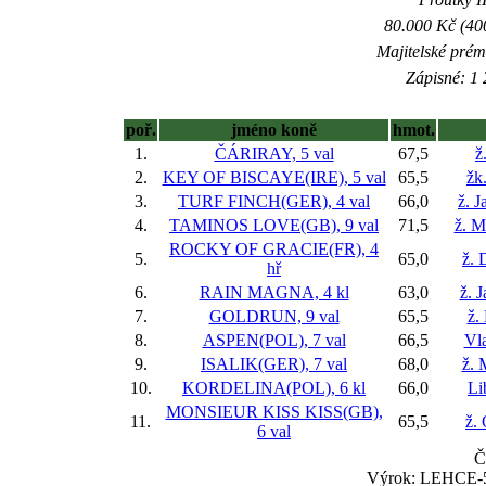
80.000 Kč (40
Majitelské prém
Zápisné: 1 
poř.
jméno koně
hmot.
1.
ČÁRIRAY, 5 val
67,5
ž
2.
KEY OF BISCAYE(IRE), 5 val
65,5
žk
3.
TURF FINCH(GER), 4 val
66,0
ž. 
4.
TAMINOS LOVE(GB), 9 val
71,5
ž. M
ROCKY OF GRACIE(FR), 4
5.
65,0
ž. 
hř
6.
RAIN MAGNA, 4 kl
63,0
ž. 
7.
GOLDRUN, 9 val
65,5
ž.
8.
ASPEN(POL), 7 val
66,5
Vla
9.
ISALIK(GER), 7 val
68,0
ž. 
10.
KORDELINA(POL), 6 kl
66,0
Li
MONSIEUR KISS KISS(GB),
11.
65,5
ž.
6 val
Č
Výrok: LEHCE-5-6