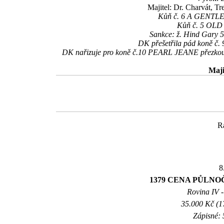
Majitel: Dr. Charvát, T
Kůň č. 6 A GENTLEM
Kůň č. 5 OLD S
Sankce: ž. Hind Gary 5
DK přešetřila pád koně č
DK nařizuje pro koně č.10 PEARL JEANE přezkoušení
Maji
R
8
1379 CENA PŮLN
Rovina IV -
35.000 Kč (1
Zápisné: 