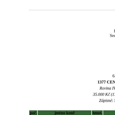
Se
6
1377 CE
Rovina IV
35.000 Kč (1
Zápisné: 
poř.
jméno koně
hmot.