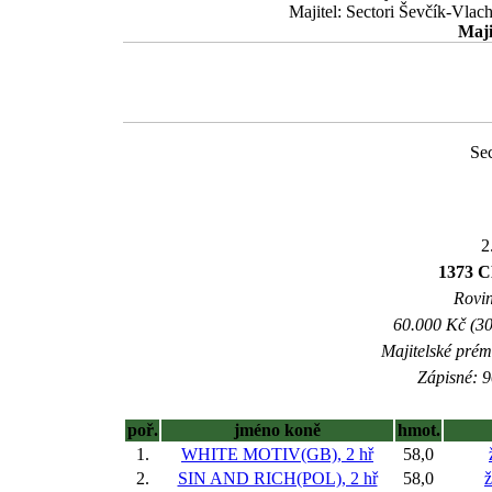
Majitel: Sectori Ševčík-Vlac
Maji
Se
2
1373 
Rovin
60.000 Kč (30
Majitelské prém
Zápisné: 9
poř.
jméno koně
hmot.
1.
WHITE MOTIV(GB), 2 hř
58,0
2.
SIN AND RICH(POL), 2 hř
58,0
ž