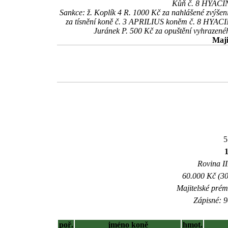
Kůň č. 8 HYACINT
Sankce: ž. Koplík 4 R. 1000 Kč za nahlášené zvýše
za tísnění koně č. 3 APRILIUS koněm č. 8 HYACINT 
Juránek P. 500 Kč za opuštění vyhrazen
Maji
5
Rovina II
60.000 Kč (30
Majitelské prém
Zápisné: 9
poř.
jméno koně
hmot.