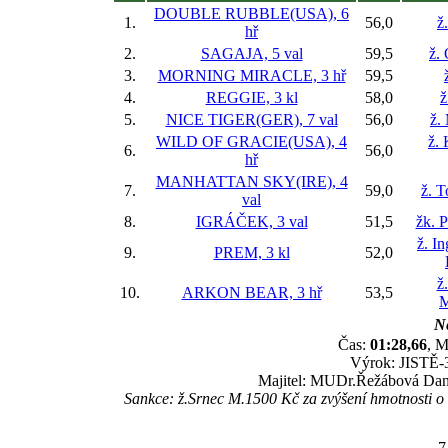
DOUBLE RUBBLE(USA), 6
1.
56,0
ž
hř
2.
SAGAJA, 5 val
59,5
ž.
3.
MORNING MIRACLE, 3 hř
59,5
4.
REGGIE, 3 kl
58,0
ž
5.
NICE TIGER(GER), 7 val
56,0
ž.
WILD OF GRACIE(USA), 4
ž.
6.
56,0
hř
MANHATTAN SKY(IRE), 4
7.
59,0
ž. 
val
8.
IGRÁČEK, 3 val
51,5
žk. P
ž. I
9.
PREM, 3 kl
52,0
ž
10.
ARKON BEAR, 3 hř
53,5
M
Ne
Čas:
01:28,66
, M
Výrok: JISTĚ-3
Majitel: MUDr.Řežábová Dana
Sankce: ž.Srnec M.1500 Kč za zvýšení hmotnosti 
7