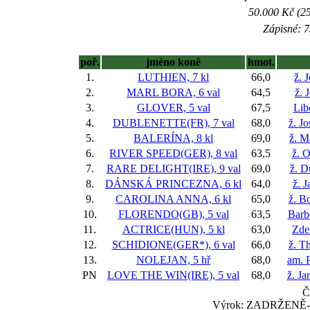
50.000 Kč (25
Zápisné: 7
poř.
jméno koně
hmot.
1.
LUTHIEN, 7 kl
66,0
ž. 
2.
MARL BORA, 6 val
64,5
ž. 
3.
GLOVER, 5 val
67,5
Lib
4.
DUBLENETTE(FR), 7 val
68,0
ž. J
5.
BALERÍNA, 8 kl
69,0
ž. M
6.
RIVER SPEED(GER), 8 val
63,5
ž. O
7.
RARE DELIGHT(IRE), 9 val
69,0
ž. D
8.
DÁNSKÁ PRINCEZNA, 6 kl
64,0
ž. J
9.
CAROLINA ANNA, 6 kl
65,0
ž. B
10.
FLORENDO(GB), 5 val
63,5
Barb
11.
ACTRICE(HUN), 5 kl
63,0
Zde
12.
SCHIDIONE(GER*), 6 val
66,0
ž. T
13.
NOLEJAN, 5 hř
68,0
am. 
PN
LOVE THE WIN(IRE), 5 val
68,0
ž. Ja
Č
Výrok: ZADRŽENĚ-10-