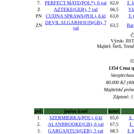
7.
PERFECT MATE(POL*), 6 val
62,0
ž. 
Z
AZTEKE(GER), 7 val
66,5
Vl
PN
CUDNA SPRAWA(POL), 6 kl
63,0
ž.
DEVIL ALGARHOUD(GB), 7
ZN
63,5
Bar
val
Č
Výrok: JIST
Majitel: Štefi, Tren
10
1354 Cena s
Steeplechase
80.000 Kč (40
Majitelské prém
Zápisné: 1 
poř.
jméno koně
hmot.
1.
SZERMIERKA(POL), 6 kl
65,0
ž.
2.
ALANBROOKE(GB), 6 val
67,5
ž.
3.
GARGANTUS(GER), 5 val
68,5
ž. 