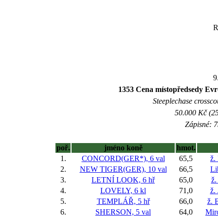
9
1353 Cena místopředsedy Evr
Steeplechase crosscou
50.000 Kč (25
Zápisné: 7
poř.
jméno koně
hmot.
1.
CONCORD(GER*), 6 val
65,5
ž.
2.
NEW TIGER(GER), 10 val
66,5
Li
3.
LETNÍ LOOK, 6 hř
65,0
ž.
4.
LOVELY, 6 kl
71,0
ž.
5.
TEMPLÁŘ, 5 hř
66,0
ž. 
6.
SHERSON, 5 val
64,0
Mir