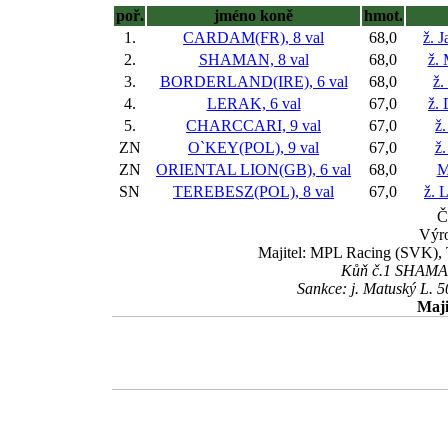
poř.
jméno koně
hmot.
1.
CARDAM(FR), 8 val
68,0
ž. 
2.
SHAMAN, 8 val
68,0
ž.
3.
BORDERLAND(IRE), 6 val
68,0
ž.
4.
LERAK, 6 val
67,0
ž.
5.
CHARCCARI, 9 val
67,0
ž.
ZN
O`KEY(POL), 9 val
67,0
ž.
ZN
ORIENTAL LION(GB), 6 val
68,0
M
SN
TEREBESZ(POL), 8 val
67,0
ž. 
Č
Výro
Majitel: MPL Racing (SVK), T
Kůň č.1 SHAMAN 
Sankce: j. Matuský L. 
Maji