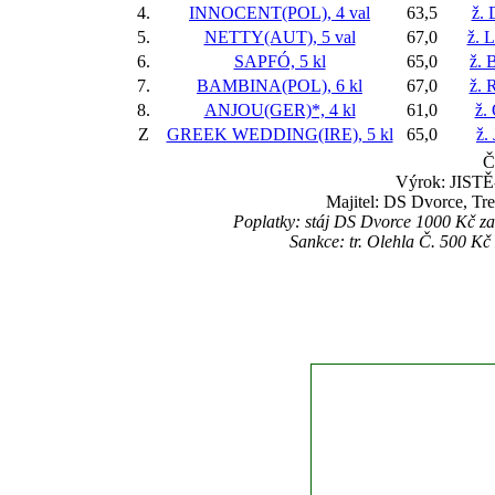
4.
INNOCENT(POL), 4 val
63,5
ž. 
5.
NETTY(AUT), 5 val
67,0
ž. 
6.
SAPFÓ, 5 kl
65,0
ž. 
7.
BAMBINA(POL), 6 kl
67,0
ž. 
8.
ANJOU(GER)*, 4 kl
61,0
ž.
Z
GREEK WEDDING(IRE), 5 kl
65,0
ž.
Č
Výrok: JISTĚ-
Majitel: DS Dvorce, Tr
Poplatky: stáj DS Dvorce 1000 Kč z
Sankce: tr. Olehla Č. 500 K