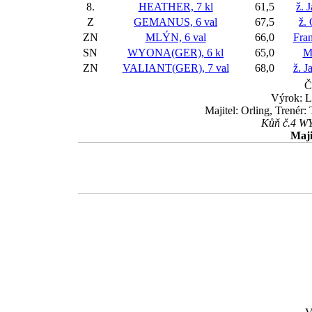
8.
HEATHER, 7 kl
61,5
ž. 
Z
GEMANUS, 6 val
67,5
ž.
ZN
MLÝN, 6 val
66,0
Fran
SN
WYONA(GER), 6 kl
65,0
M
ZN
VALIANT(GER), 7 val
68,0
ž. J
Č
Výrok: L
Majitel: Orling, Trenér
Kůň č.4 WYO
Maji