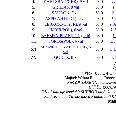
4.
KARLSBAD(GER), 9 val
68,0
ž.
5.
GRILIAS, 8 val
68,0
ž.
6.
SAURON, 7 val
68,0
ž.
7.
ASPIRANT(POL), 9 val
68,0
ž.
8.
LE JACKPOT(FR), 9 val
68,0
ž. 
9.
IMBIR(POL), 8 val
68,0
ž.
10.
BREMEN PLAN(POL), 9 hř
68,0
ž.
11.
SOROS(POL), 6 val
68,0
ž. 
MR MILLIONAIRE(GER), 6
SN
68,0
ž. 
val
ZN
GODEA, 8 kl
66,0
ž.
Č
Výrok: JISTĚ-4 3/4-9
Majitel: Wrbna Racing, Trenér
Kůň č.9 SHERON neabsolvoval 
Kůň č.5 RONINO 
DK distancuje koně č.9 SHERON na 3 týdny tj
Sankce: trenér Zachovalová Kamila 200 Kč
Maji