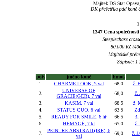
Majitel: DS Star Opava
DK přešetřila pád koně 
3
1347 Cena společnosti
Steeplechase crossc
80.000 Kč (40
Majitelské prém
Zápisné: 1 
poř.
jméno koně
hmot.
1.
CHARME LOOK, 5 val
68,0
ž. 
UNIVERSE OF
2.
68,0
ž.
GRACIE(GER), 7 val
3.
KASIM, 7 val
68,5
ž. 
4.
STATUS QUO, 6 val
63,5
Zd
5.
READY FOR SMILE, 6 hř
66,5
ž.
6.
HEMAGÉ, 7 kl
65,0
ž.
PEINTRE ABSTRAIT(IRE), 6
7.
69,0
ž. 
val