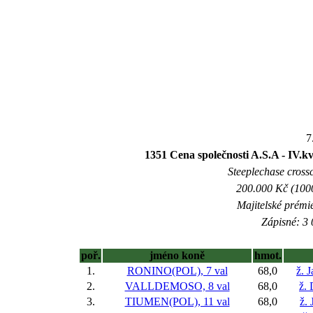
7
1351 Cena společnosti A.S.A - IV.k
Steeplechase crossc
200.000 Kč (1000
Majitelské prémi
Zápisné: 3 
poř.
jméno koně
hmot.
1.
RONINO(POL), 7 val
68,0
ž. 
2.
VALLDEMOSO, 8 val
68,0
ž.
3.
TIUMEN(POL), 11 val
68,0
ž. 