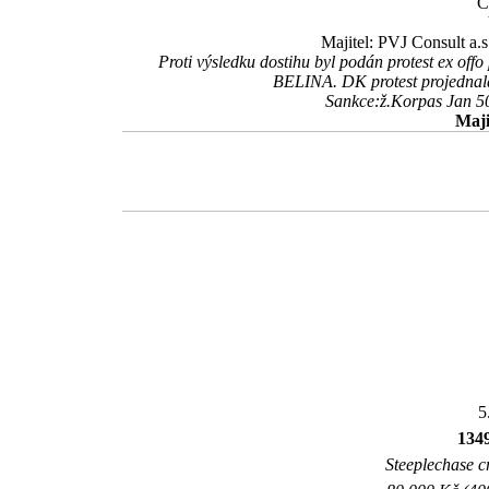
Č
Majitel: PVJ Consult a.s
Proti výsledku dostihu byl podán protest ex of
BELINA. DK protest projednal
Sankce:ž.Korpas Jan 50
Maji
5
134
Steeplechase cr