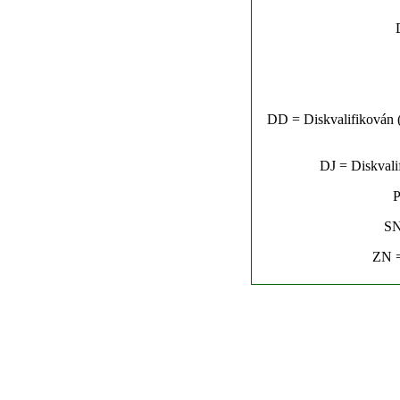
DD = Diskvalifikován (n
DJ = Diskvalif
P
SN
ZN =