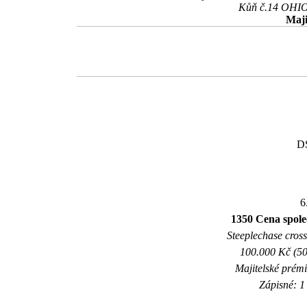
Kůň č.14 OHIO 
Maji
DS
6
1350 Cena společ
Steeplechase crossc
100.000 Kč (50
Majitelské prém
Zápisné: 1 