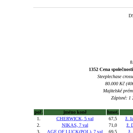
DS
8
1352 Cena společnost
Steeplechase crossc
80.000 Kč (40
Majitelské prém
Zápisné: 1 
poř.
jméno koně
hmot.
1.
CHERWICK, 5 val
67,5
ž. 
2.
NIKAS, 7 val
71,0
ž. 
3.
AGE OF LUCK(POL), 7 val
69,5
ž.