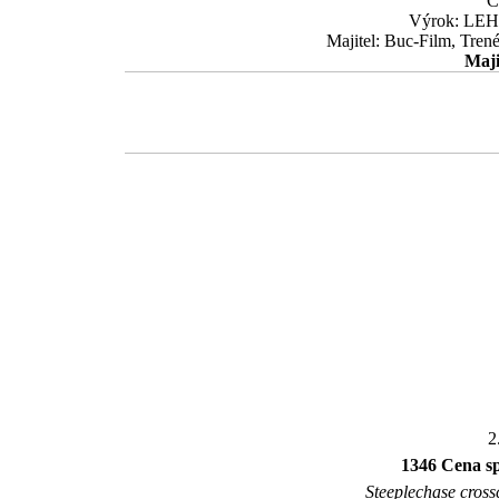
Č
Výrok: LEHC
Majitel: Buc-Film, Tren
Maji
2
1346 Cena s
Steeplechase crossc