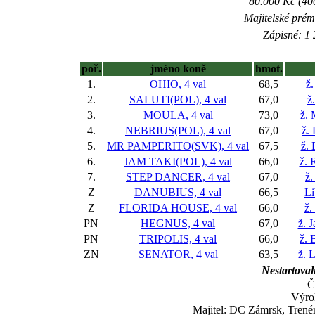
80.000 Kč (40
Majitelské prém
Zápisné: 1 
poř.
jméno koně
hmot.
1.
OHIO, 4 val
68,5
ž.
2.
SALUTI(POL), 4 val
67,0
ž
3.
MOULA, 4 val
73,0
ž.
4.
NEBRIUS(POL), 4 val
67,0
ž.
5.
MR PAMPERITO(SVK), 4 val
67,5
ž.
6.
JAM TAKI(POL), 4 val
66,0
ž. 
7.
STEP DANCER, 4 val
67,0
ž.
Z
DANUBIUS, 4 val
66,5
Li
Z
FLORIDA HOUSE, 4 val
66,0
ž.
PN
HEGNUS, 4 val
67,0
ž. 
PN
TRIPOLIS, 4 val
66,0
ž. 
ZN
SENATOR, 4 val
63,5
ž. 
Nestartoval
Č
Výrok
Majitel: DC Zámrsk, Tren