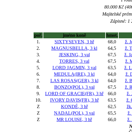
80.000 Kč (40
Majitelské prém
Zápisné: 1 
poř.
jméno koně
hmot.
1.
SIXTYSEVEN, 3 hř
68,0
ž. 
2.
MAGNUSBELLA, 3 kl
64,5
ž. 
3.
JESKING, 3 val
67,5
ž. 
4.
TORRES, 3 val
67,5
ž. 
5.
LORD JAGMIN, 3 val
63,5
ž. 
6.
MEDULA(IRE), 3 kl
64,0
ž. 
7.
LAS ROSAS(GER), 3 kl
64,0
ž. 
8.
BONZO(POL), 3 val
67,5
ž. 
9.
LORD OF GRACIE(FR), 3 hř
66,0
ž. 
10.
IVORY DAVIS(FR), 3 hř
63,5
ž.
Z
KONDÉ, 3 hř
62,5
žk
Z
NADAL(POL), 3 val
65,5
ž.
Z
MR LOUISE, 3 hř
66,0
ž.
N