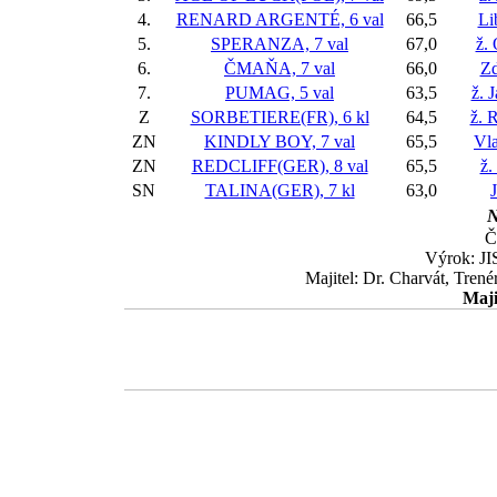
4.
RENARD ARGENTÉ, 6 val
66,5
Li
5.
SPERANZA, 7 val
67,0
ž.
6.
ČMAŇA, 7 val
66,0
Zd
7.
PUMAG, 5 val
63,5
ž. 
Z
SORBETIERE(FR), 6 kl
64,5
ž. 
ZN
KINDLY BOY, 7 val
65,5
Vla
ZN
REDCLIFF(GER), 8 val
65,5
ž.
SN
TALINA(GER), 7 kl
63,0
N
Č
Výrok: JI
Majitel: Dr. Charvát, Tren
Maji