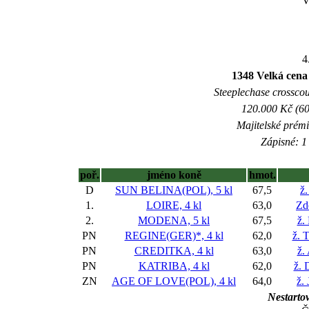
V
4
1348 Velká cena
Steeplechase crosscoun
120.000 Kč (60
Majitelské prém
Zápisné: 1 
poř.
jméno koně
hmot.
D
SUN BELINA(POL), 5 kl
67,5
ž
1.
LOIRE, 4 kl
63,0
Zd
2.
MODENA, 5 kl
67,5
ž.
PN
REGINE(GER)*, 4 kl
62,0
ž. 
PN
CREDITKA, 4 kl
63,0
ž.
PN
KATRIBA, 4 kl
62,0
ž. 
ZN
AGE OF LOVE(POL), 4 kl
64,0
ž. 
Nestartov