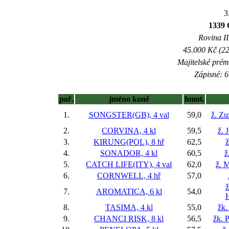
3
1339 
Rovina II
45.000 Kč (22
Majitelské prém
Zápisné: 6
poř.
jméno koně
hmot.
1.
SONGSTER(GB), 4 val
59,0
ž. Zu
2.
CORVINA, 4 kl
59,5
ž. 
3.
KIRUNG(POL), 8 hř
62,5
ž
4.
SONADOR, 4 kl
60,5
ž
5.
CATCH LIFE(ITY), 4 val
62,0
ž. M
6.
CORNWELL, 4 hř
57,0
ž
7.
AROMATICA, 6 kl
54,0
8.
TASIMA, 4 kl
55,0
žk.
9.
CHANCI RISK, 8 kl
56,5
žk. P