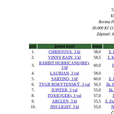
5
1
Rovina IV
30.000 Kč (1
Zápisné: 4
poř.
jméno koně
hmot.
1.
CHRISTOVA, 3 kl
58,0
ž. 
2.
VINNY RAIN, 3 kl
58,5
ž. 
RABBIT HURRICANE(IRE),
3.
60,0
ž
3 hř
4.
LAURIAN, 3 val
58,0
5.
SARTINO, 3 hř
60,0
ž. 
6.
TYGR ROKYTENSKÝ, 3 val
56,5
žk. 
7.
JUPITER, 3 val
55,0
žk
8.
TOXIC(GER), 3 val
57,0
9.
ARCLEN, 3 kl
55,5
ž. Z
10.
JISS LIGHT, 3 kl
55,0
N
Č