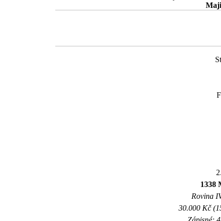
Maji
S
F
2
1338 
Rovina IV
30.000 Kč (1
Zápisné: 4