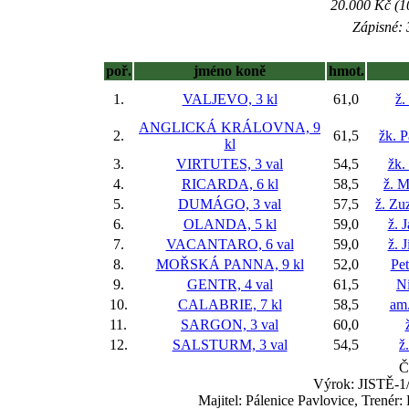
20.000 Kč (1
Zápisné: 
poř.
jméno koně
hmot.
1.
VALJEVO, 3 kl
61,0
ž.
ANGLICKÁ KRÁLOVNA, 9
2.
61,5
žk. P
kl
3.
VIRTUTES, 3 val
54,5
žk.
4.
RICARDA, 6 kl
58,5
ž. M
5.
DUMÁGO, 3 val
57,5
ž. Zu
6.
OLANDA, 5 kl
59,0
ž. 
7.
VACANTARO, 6 val
59,0
ž. 
8.
MOŘSKÁ PANNA, 9 kl
52,0
Pet
9.
GENTR, 4 val
61,5
Ni
10.
CALABRIE, 7 kl
58,5
am.
11.
SARGON, 3 val
60,0
12.
SALSTURM, 3 val
54,5
ž
Č
Výrok: JISTĚ-1/2
Majitel: Pálenice Pavlovice, Tren