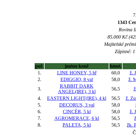
7
1343 Cen
Rovina II
85.000 Kč (42
Majitelské prém
Zápisné: 1 
poř.
jméno koně
hmot.
1.
LINE HONEY, 5 hř
60,0
ž. 
2.
EDIGGIO, 8 val
58,0
ž. 
RABBIT DARK
3.
56,5
ž
ANGEL(IRE), 3 kl
4.
EASTERN LIGHT(IRE), 4 kl
56,5
ž. Z
5.
DECORUS, 3 val
58,0
6.
CINCÉR, 5 kl
58,0
ž. 
7.
AGROMERACE, 6 kl
56,5
ž
8.
PALETA, 5 kl
56,5
žk. 
Č