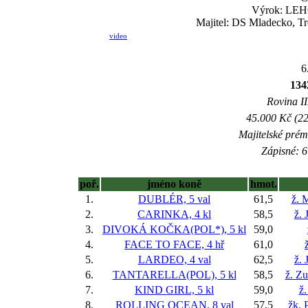
Výrok: LEHC
Majitel: DS Mladecko, Tr
video
6
134
Rovina II
45.000 Kč (22
Majitelské prém
Zápisné: 6
poř.
jméno koně
hmot.
1.
DUBLÉR, 5 val
61,5
ž. 
2.
CARINKA, 4 kl
58,5
ž. 
3.
DIVOKÁ KOČKA(POL*), 5 kl
59,0
4.
FACE TO FACE, 4 hř
61,0
5.
LARDEO, 4 val
62,5
ž. 
6.
TANTARELLA(POL), 5 kl
58,5
ž. Z
7.
KIND GIRL, 5 kl
59,0
ž.
8.
ROLLING OCEAN, 8 val
57,5
žk. 