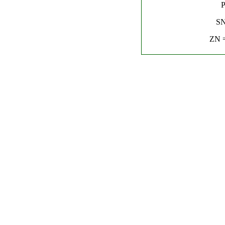
P
SN
ZN =