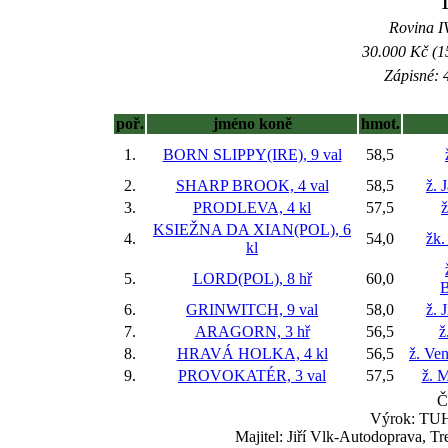
Rovina IV
30.000 Kč (1
Zápisné: 4
poř.
jméno koně
hmot.
1.
BORN SLIPPY(IRE), 9 val
58,5
2.
SHARP BROOK, 4 val
58,5
ž. 
3.
PRODLEVA, 4 kl
57,5
ž
KSIEŽNA DA XIAN(POL), 6
4.
54,0
žk.
kl
5.
LORD(POL), 8 hř
60,0
B
6.
GRINWITCH, 9 val
58,0
ž. 
7.
ARAGORN, 3 hř
56,5
ž
8.
HRAVÁ HOLKA, 4 kl
56,5
ž. Ve
9.
PROVOKATÉR, 3 val
57,5
ž. M
Č
Výrok: TUH
Majitel: Jiří Vlk-Autodoprava, Tr