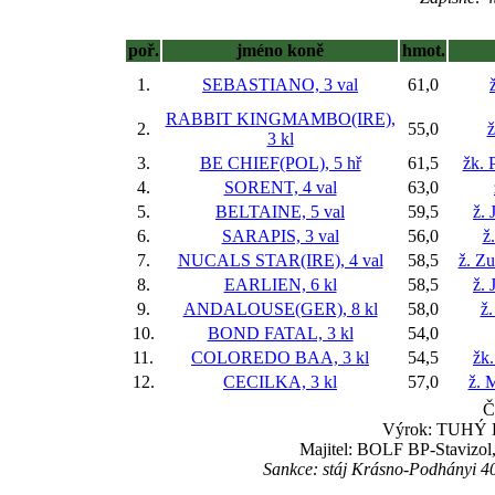
poř.
jméno koně
hmot.
1.
SEBASTIANO, 3 val
61,0
RABBIT KINGMAMBO(IRE),
2.
55,0
ž
3 kl
3.
BE CHIEF(POL), 5 hř
61,5
žk. 
4.
SORENT, 4 val
63,0
5.
BELTAINE, 5 val
59,5
ž. 
6.
SARAPIS, 3 val
56,0
ž
7.
NUCALS STAR(IRE), 4 val
58,5
ž. Z
8.
EARLIEN, 6 kl
58,5
ž. 
9.
ANDALOUSE(GER), 8 kl
58,0
ž.
10.
BOND FATAL, 3 kl
54,0
11.
COLOREDO BAA, 3 kl
54,5
žk
12.
CECILKA, 3 kl
57,0
ž. 
Č
Výrok: TUHÝ BO
Majitel: BOLF BP-Stavizol
Sankce: stáj Krásno-Podhányi 4