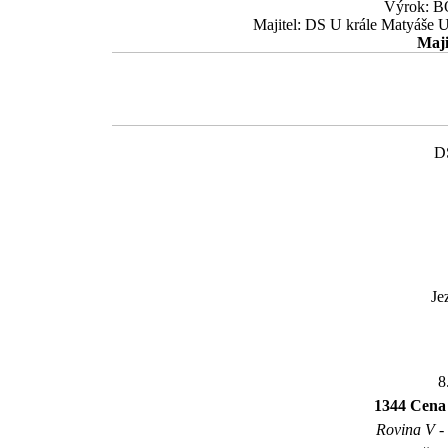
Výrok: BO
Majitel: DS U krále Matyáše 
Maji
D
Je
8
1344 Cena
Rovina V - 