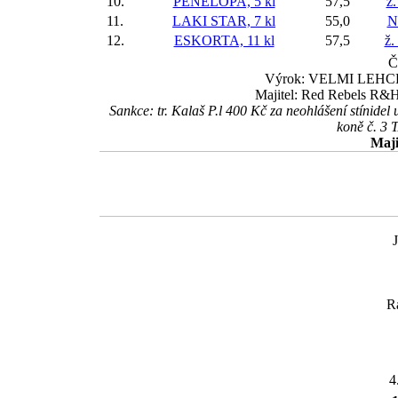
10.
PENELOPA, 5 kl
57,5
ž.
11.
LAKI STAR, 7 kl
55,0
N
12.
ESKORTA, 11 kl
57,5
ž.
Č
Výrok: VELMI LEHCE-7-
Majitel: Red Rebels R&H
Sankce: tr. Kalaš P.l 400 Kč za neohlášení stínid
koně č. 3
Maji
R
4