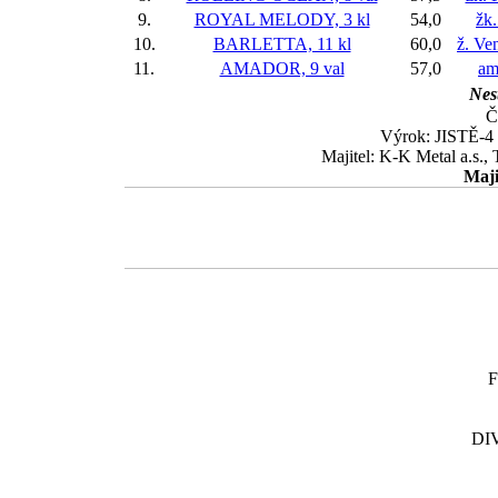
9.
ROYAL MELODY, 3 kl
54,0
žk
10.
BARLETTA, 11 kl
60,0
ž. Ve
11.
AMADOR, 9 val
57,0
am
Nest
Č
Výrok: JISTĚ-4 1
Majitel: K-K Metal a.s.,
Maji
F
DI