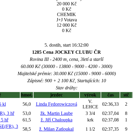
20 000 Kč
0 Kč
CHEMIK
J+J Votava
12 000 Kč
0 Kč
5. dostih, start 16:32:00
1285 Cena JOCKEY CLUBU ČR
Rovina III - 2400 m, cena, 3letí a starší
60.000 Kč (30000 - 13800 - 9000 - 4200 - 3000)
Majitelské prémie: 30.000 Kč (15000 - 9000 - 6000)
Zápisné: 900 + 2 100 Kč, Startujících: 10
Stav dráhy:
ě
hmot.
jezdec
výrok
čas
stč
V.
 kl
56,0
Linda Fedorowiczová
02:36,33
2
LEHCE
, 3 hř
53,0
žk. Martin Laube
3 3/4
02:37,04
8
5 hř
61,5
ž. Jiří Chaloupka
krk
02:37,08
1
(FR), 3
58,5
ž. Milan Zatloukal
1 1/2
02:37,35
9