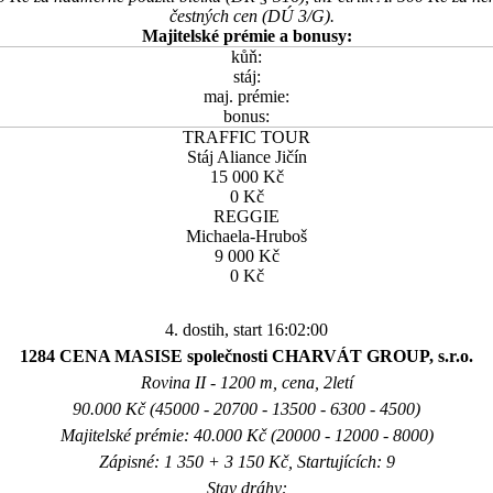
čestných cen (DÚ 3/G).
Majitelské prémie a bonusy:
kůň:
stáj:
maj. prémie:
bonus:
TRAFFIC TOUR
Stáj Aliance Jičín
15 000 Kč
0 Kč
REGGIE
Michaela-Hruboš
9 000 Kč
0 Kč
4. dostih, start 16:02:00
1284 CENA MASISE společnosti CHARVÁT GROUP, s.r.o.
Rovina II - 1200 m, cena, 2letí
90.000 Kč (45000 - 20700 - 13500 - 6300 - 4500)
Majitelské prémie: 40.000 Kč (20000 - 12000 - 8000)
Zápisné: 1 350 + 3 150 Kč, Startujících: 9
Stav dráhy: