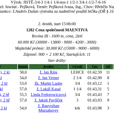
Výrok: JISTĚ-3/4-3 1/4-1 1/4-nos-1 1/2-1 3/4-1-1/2-7-6-16
el: Juwital - Pejšková, Trenér: Pejšková Ivana, Ing., Chov: Hřebčín Na
Sankce: ž.Andrés Dušan výstraha za nadměrné použití bičíku (DŘ § 31
2. dostih, start 15:06:00
1282 Cena společnosti MAENTIVA
Rovina III - 1600 m, cena, 2letí
60.000 Kč (30000 - 13800 - 9000 - 4200 - 3000)
Majitelské prémie: 30.000 Kč (15000 - 9000 - 6000)
Zápisné: 900 + 2 100 Kč, Startujících: 11
Stav dráhy:
ě
hmot.
jezdec
výrok
čas
stč
 2 kl
58,0
ž. Jan Rája
LEHCE
01:42,59
11
l
54,0
ž. Jan Verner
2 1/4
01:42,99
8
2 kl
53,0
žk. Martin Laube
3/4
01:43,12
1
kl
57,0
ž. Lukáš Kasal
1 1/4
01:43,31
5
 2 hř
55,5
Linda Fedorowiczová
3/4
01:43,43
7
 2 hř
57,0
ž. Jakub Pavlíček
3
01:43,93
9
ž. Bauyrzhan
2 kl
54,0
krk
01:43,98
3
Murzabayev