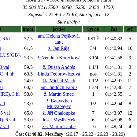
35.000 Kč (17500 - 8050 - 5250 - 2450 - 1750)
Zápisné: 525 + 1 225 Kč, Startujících: 12
Stav dráhy:
ě
hmot.
jezdec
výrok
čas
stč
am. Helena Pejšková,
6 kl
57,5
JISTĚ
01:40,82
5
Ing.
ř
61,5
ž. Jan Rája
3/4
01:40,94
10
LUS(GB),
53,5
ž. Vendula Korečková
3 1/4
01:41,58
9
 val
59,5
ž. Dušan Andrés
1 1/4
01:41,81
3
, 4 hř
60,5
Linda Fedorowiczová
nos
01:41,81
2
l
54,0
žk. Michal Mach
1 1/2
01:42,07
11
al
60,5
am. Jindřich Fabris
1 3/4
01:42,36
7
E), 3 kl
58,0
ž. Martin Srnec
1
01:42,55
1
ž. Bauyrzhan
al
53,0
1/2
01:42,64
8
Murzabayev
5 val
65,0
ž. Jiří Chaloupka
7
01:43,97
12
, 6 val
53,0
Josef Mysliveček
6
01:45,08
6
 val
53,0
žk. Martin Laube
16
01:48,24
4
Čas:
01:40,82
, Mezičasy: (26,17 - 25,22 - 26.23 - 23,20)