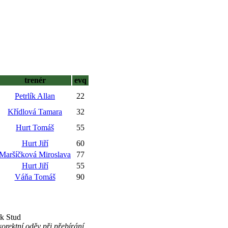
trenér
evq
Petrlík Allan
22
Křídlová Tamara
32
Hurt Tomáš
55
Hurt Jiří
60
Maršíčková Miroslava
77
Hurt Jiří
55
Váňa Tomáš
90
rk Stud
orektní oděv při přebírání