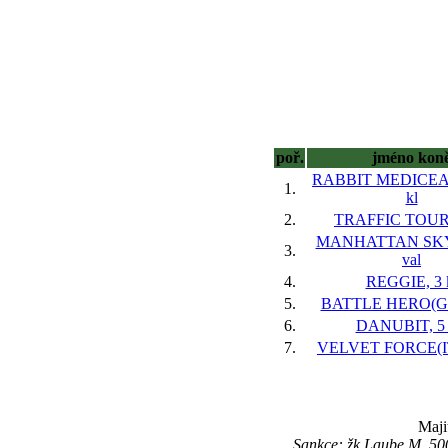
poř.
jméno kon
RABBIT MEDICEAN
1.
kl
2.
TRAFFIC TOUR,
MANHATTAN SKY(
3.
val
4.
REGGIE, 3 
5.
BATTLE HERO(GB)
6.
DANUBIT, 5 
7.
VELVET FORCE(IT
Maji
Sankce: žk.Laube M. 500 