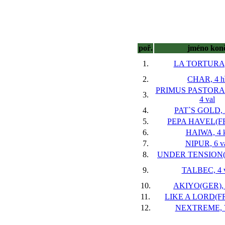
poř.
jméno kon
1.
LA TORTURA, 
2.
CHAR, 4 h
PRIMUS PASTORA
3.
4 val
4.
PAT`S GOLD, 3
5.
PEPA HAVEL(FR)
6.
HAIWA, 4 k
7.
NIPUR, 6 v
8.
UNDER TENSION(IR
9.
TALBEC, 4 v
10.
AKIYO(GER), 
11.
LIKE A LORD(FR)
12.
NEXTREME, 7