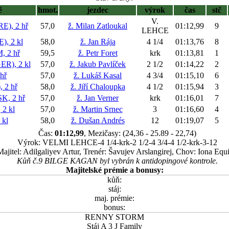
ě
hmot.
jezdec
výrok
čas
stč
V.
), 2 hř
57,0
ž. Milan Zatloukal
01:12,99
9
LEHCE
, 2 kl
58,0
ž. Jan Rája
4 1/4
01:13,76
8
 2 hř
59,5
ž. Petr Foret
krk
01:13,81
1
), 2 kl
57,0
ž. Jakub Pavlíček
2 1/2
01:14,22
2
hř
57,0
ž. Lukáš Kasal
4 3/4
01:15,10
6
 2 hř
58,0
ž. Jiří Chaloupka
4 1/2
01:15,94
3
, 2 hř
57,0
ž. Jan Verner
krk
01:16,01
7
2 kl
57,0
ž. Martin Srnec
3
01:16,60
4
kl
58,0
ž. Dušan Andrés
12
01:19,07
5
Čas:
01:12,99
, Mezičasy: (24,36 - 25.89 - 22,74)
Výrok: VELMI LEHCE-4 1/4-krk-2 1/2-4 3/4-4 1/2-krk-3-12
Majitel: Adilgaliyev Artur, Trenér: Šavujev Arslangirej, Chov: Iona Equ
Kůň č.9 BILGE KAGAN byl vybrán k antidopingové kontrole.
Majitelské prémie a bonusy:
kůň:
stáj:
maj. prémie:
bonus:
RENNY STORM
Stáj A 3 J Family