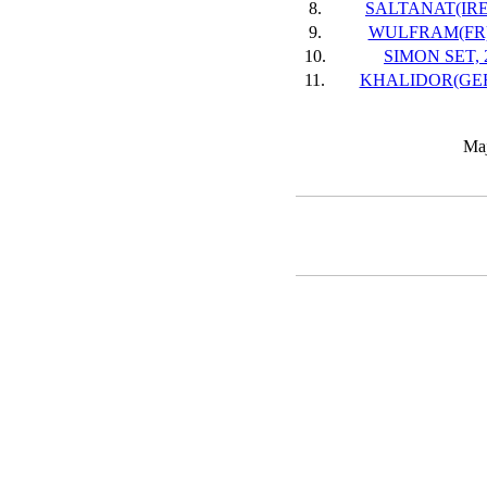
8.
SALTANAT(IRE),
9.
WULFRAM(FR),
10.
SIMON SET, 2
11.
KHALIDOR(GER)
Maj