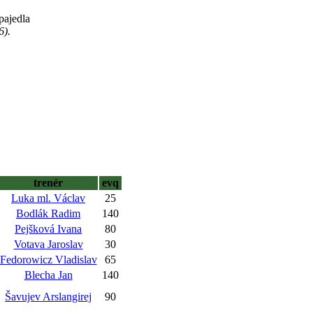
pajedla
6).
trenér
evq
Luka ml. Václav
25
Bodlák Radim
140
Pejšková Ivana
80
Votava Jaroslav
30
Fedorowicz Vladislav
65
Blecha Jan
140
Šavujev Arslangirej
90