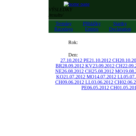
VÝSLEDKY
/results/
Termíny
Přihlášky
Startky
Racedays
Entries
Declaration
««
Rok:
»»
Den:
27.10.2012 PE
21.10.2012 CH
20.10.2
BR
28.09.2012 KV
23.09.2012 CH
22.09
NE
26.08.2012 CH
25.08.2012 MO
19.08
KO
21.07.2012 MO
14.07.2012 LL
05.07
CH
09.06.2012 LL
03.06.2012 CH
02.06.
PE
06.05.2012 CH
01.05.20