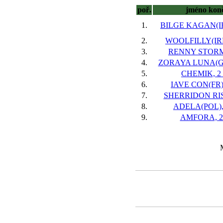
poř.
jméno kon
1.
BILGE KAGAN(IRE
2.
WOOLFILLY(IRE)
3.
RENNY STORM,
4.
ZORAYA LUNA(GER
5.
CHEMIK, 2 
6.
IAVE CON(FR),
7.
SHERRIDON RISK
8.
ADELA(POL), 
9.
AMFORA, 2 