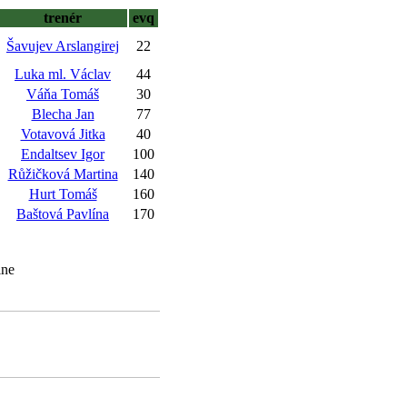
trenér
evq
Šavujev Arslangirej
22
Luka ml. Václav
44
Váňa Tomáš
30
Blecha Jan
77
Votavová Jitka
40
Endaltsev Igor
100
Růžičková Martina
140
Hurt Tomáš
160
Baštová Pavlína
170
ine