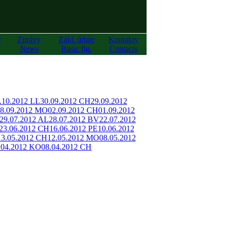
y
Zprávy
Zákl. údaje
Kontakty
News
Basic fig.
Contacts
.10.2012 LL
30.09.2012 CH
29.09.2012
8.09.2012 MO
02.09.2012 CH
01.09.2012
29.07.2012 AL
28.07.2012 BV
22.07.2012
23.06.2012 CH
16.06.2012 PE
10.06.2012
13.05.2012 CH
12.05.2012 MO
08.05.2012
.04.2012 KO
08.04.2012 CH