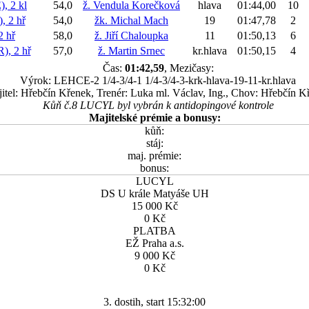
 2 kl
54,0
ž. Vendula Korečková
hlava
01:44,00
10
 2 hř
54,0
žk. Michal Mach
19
01:47,78
2
 hř
58,0
ž. Jiří Chaloupka
11
01:50,13
6
, 2 hř
57,0
ž. Martin Srnec
kr.hlava
01:50,15
4
Čas:
01:42,59
, Mezičasy:
Výrok: LEHCE-2 1/4-3/4-1 1/4-3/4-3-krk-hlava-19-11-kr.hlava
itel: Hřebčín Křenek, Trenér: Luka ml. Václav, Ing., Chov: Hřebčín K
Kůň č.8 LUCYL byl vybrán k antidopingové kontrole
Majitelské prémie a bonusy:
kůň:
stáj:
maj. prémie:
bonus:
LUCYL
DS U krále Matyáše UH
15 000 Kč
0 Kč
PLATBA
EŽ Praha a.s.
9 000 Kč
0 Kč
3. dostih, start 15:32:00