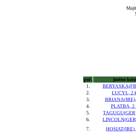
Majit
poř.
jméno kon
1.
BERYASKA(FR),
2.
LUCYL, 2 k
3.
BRIANA(IRE), 
4.
PLATBA, 2 
5.
TAGUGU(GER),
6.
LINCOLN(GER),
7.
HOSIAT(IRE), 