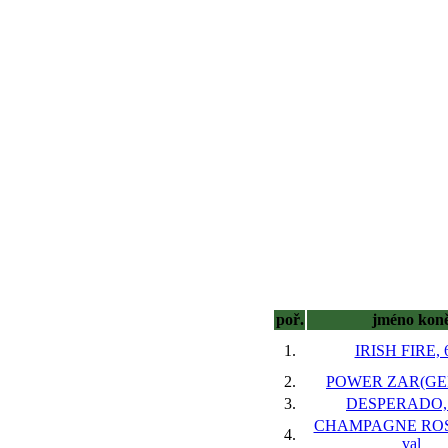
poř.
jméno kon
1.
IRISH FIRE, 6
2.
POWER ZAR(GER)
3.
DESPERADO, 
CHAMPAGNE ROSE
4.
val