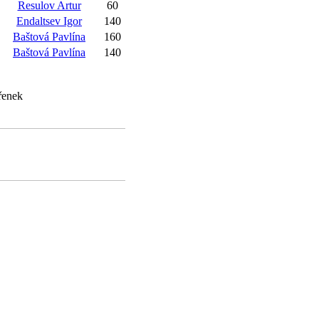
Resulov Artur
60
Endaltsev Igor
140
Baštová Pavlína
160
Baštová Pavlína
140
řenek