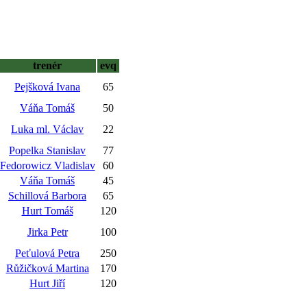
trenér
evq
Pejšková Ivana
65
Váňa Tomáš
50
Luka ml. Václav
22
Popelka Stanislav
77
Fedorowicz Vladislav
60
Váňa Tomáš
45
Schillová Barbora
65
Hurt Tomáš
120
Jirka Petr
100
Peťulová Petra
250
Růžičková Martina
170
Hurt Jiří
120