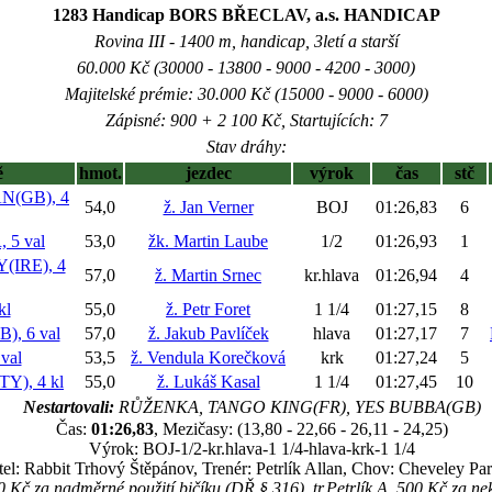
1283 Handicap BORS BŘECLAV, a.s. HANDICAP
Rovina III - 1400 m, handicap, 3letí a starší
60.000 Kč (30000 - 13800 - 9000 - 4200 - 3000)
Majitelské prémie: 30.000 Kč (15000 - 9000 - 6000)
Zápisné: 900 + 2 100 Kč, Startujících: 7
Stav dráhy:
ě
hmot.
jezdec
výrok
čas
stč
(GB), 4
54,0
ž. Jan Verner
BOJ
01:26,83
6
 5 val
53,0
žk. Martin Laube
1/2
01:26,93
1
IRE), 4
57,0
ž. Martin Srnec
kr.hlava
01:26,94
4
kl
55,0
ž. Petr Foret
1 1/4
01:27,15
8
, 6 val
57,0
ž. Jakub Pavlíček
hlava
01:27,17
7
val
53,5
ž. Vendula Korečková
krk
01:27,24
5
Y), 4 kl
55,0
ž. Lukáš Kasal
1 1/4
01:27,45
10
Nestartovali:
RŮŽENKA, TANGO KING(FR), YES BUBBA(GB)
Čas:
01:26,83
, Mezičasy: (13,80 - 22,66 - 26,11 - 24,25)
Výrok: BOJ-1/2-kr.hlava-1 1/4-hlava-krk-1 1/4
tel: Rabbit Trhový Štěpánov, Trenér: Petrlík Allan, Chov: Cheveley Pa
Kč za nadměrné použití bičíku (DŘ § 316), tr.Petrlík A. 500 Kč za nek