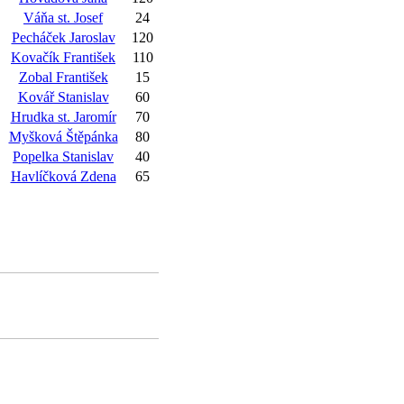
Váňa st. Josef
24
Pecháček Jaroslav
120
Kovačík František
110
Zobal František
15
Kovář Stanislav
60
Hrudka st. Jaromír
70
Myšková Štěpánka
80
Popelka Stanislav
40
Havlíčková Zdena
65