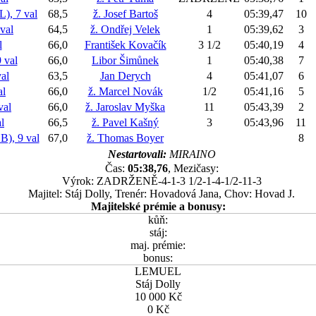
, 7 val
68,5
ž. Josef Bartoš
4
05:39,47
10
val
64,5
ž. Ondřej Velek
1
05:39,62
3
l
66,0
František Kovačík
3 1/2
05:40,19
4
 val
66,0
Libor Šimůnek
1
05:40,38
7
al
63,5
Jan Derych
4
05:41,07
6
l
66,0
ž. Marcel Novák
1/2
05:41,16
5
al
66,0
ž. Jaroslav Myška
11
05:43,39
2
l
66,5
ž. Pavel Kašný
3
05:43,96
11
, 9 val
67,0
ž. Thomas Boyer
8
Nestartovali:
MIRAINO
Čas:
05:38,76
, Mezičasy:
Výrok: ZADRŽENĚ-4-1-3 1/2-1-4-1/2-11-3
Majitel: Stáj Dolly, Trenér: Hovadová Jana, Chov: Hovad J.
Majitelské prémie a bonusy:
kůň:
stáj:
maj. prémie:
bonus:
LEMUEL
Stáj Dolly
10 000 Kč
0 Kč