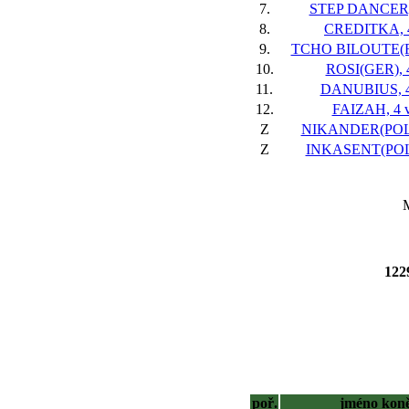
7.
STEP DANCER, 
8.
CREDITKA, 4
9.
TCHO BILOUTE(FR
10.
ROSI(GER), 4
11.
DANUBIUS, 4
12.
FAIZAH, 4 v
Z
NIKANDER(POL),
Z
INKASENT(POL)
M
12
poř.
jméno kon