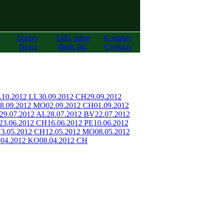
y
Zprávy
Zákl. údaje
Kontakty
News
Basic fig.
Contacts
.10.2012 LL
30.09.2012 CH
29.09.2012
8.09.2012 MO
02.09.2012 CH
01.09.2012
29.07.2012 AL
28.07.2012 BV
22.07.2012
23.06.2012 CH
16.06.2012 PE
10.06.2012
13.05.2012 CH
12.05.2012 MO
08.05.2012
.04.2012 KO
08.04.2012 CH