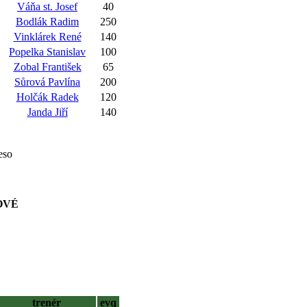
Váňa st. Josef
40
Bodlák Radim
250
Vinklárek René
140
Popelka Stanislav
100
Zobal František
65
Sůrová Pavlína
200
Holčák Radek
120
Janda Jiří
140
eso
OVÉ
trenér
evq