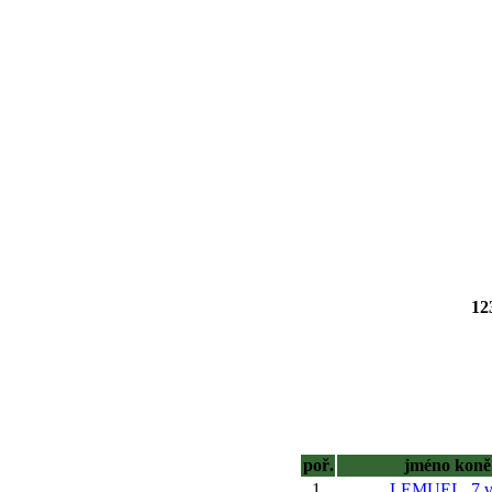
12
poř.
jméno koně
1.
LEMUEL, 7 v