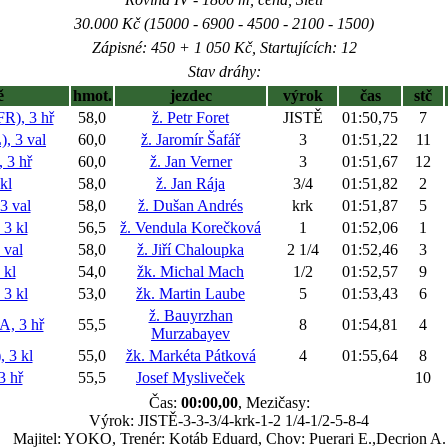
30.000 Kč (15000 - 6900 - 4500 - 2100 - 1500)
Zápisné: 450 + 1 050 Kč, Startujících: 12
Stav dráhy:
ě
hmot.
jezdec
výrok
čas
stč
), 3 hř
58,0
ž. Petr Foret
JISTĚ
01:50,75
7
 3 val
60,0
ž. Jaromír Šafář
3
01:51,22
11
3 hř
60,0
ž. Jan Verner
3
01:51,67
12
kl
58,0
ž. Jan Rája
3/4
01:51,82
2
 val
58,0
ž. Dušan Andrés
krk
01:51,87
5
3 kl
56,5
ž. Vendula Korečková
1
01:52,06
1
val
58,0
ž. Jiří Chaloupka
2 1/4
01:52,46
3
kl
54,0
žk. Michal Mach
1/2
01:52,57
9
3 kl
53,0
žk. Martin Laube
5
01:53,43
6
ž. Bauyrzhan
, 3 hř
55,5
8
01:54,81
4
Murzabayev
 3 kl
55,0
žk. Markéta Pátková
4
01:55,64
8
 hř
55,5
Josef Mysliveček
10
Čas:
00:00,00
, Mezičasy:
Výrok: JISTĚ-3-3-3/4-krk-1-2 1/4-1/2-5-8-4
Majitel: YOKO, Trenér: Kotáb Eduard, Chov: Puerari E.,Decrion A.