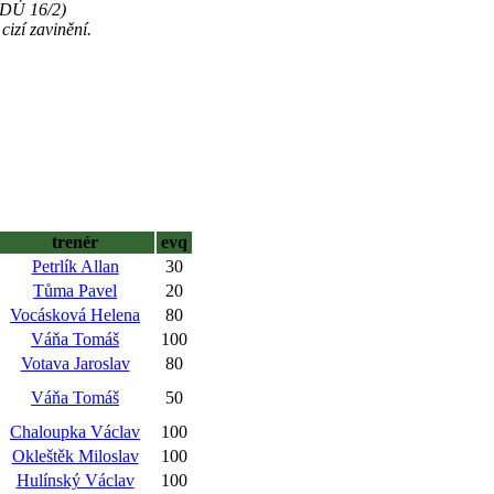
(DÚ 16/2)
izí zavinění.
trenér
evq
Petrlík Allan
30
Tůma Pavel
20
Vocásková Helena
80
Váňa Tomáš
100
Votava Jaroslav
80
Váňa Tomáš
50
Chaloupka Václav
100
Okleštěk Miloslav
100
Hulínský Václav
100