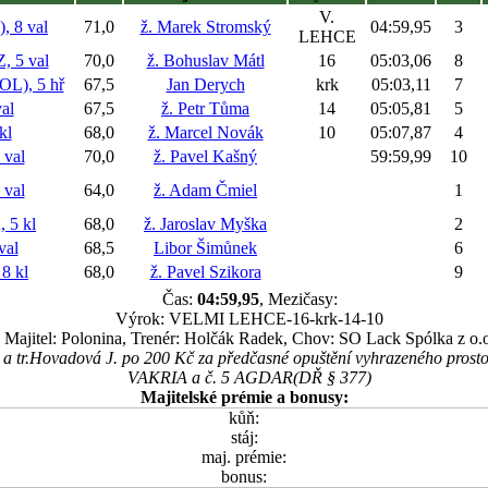
V.
 8 val
71,0
ž. Marek Stromský
04:59,95
3
LEHCE
 5 val
70,0
ž. Bohuslav Mátl
16
05:03,06
8
L), 5 hř
67,5
Jan Derych
krk
05:03,11
7
al
67,5
ž. Petr Tůma
14
05:05,81
5
kl
68,0
ž. Marcel Novák
10
05:07,87
4
val
70,0
ž. Pavel Kašný
59:59,99
10
val
64,0
ž. Adam Čmiel
1
5 kl
68,0
ž. Jaroslav Myška
2
val
68,5
Libor Šimůnek
6
8 kl
68,0
ž. Pavel Szikora
9
Čas:
04:59,95
, Mezičasy:
Výrok: VELMI LEHCE-16-krk-14-10
Majitel: Polonina, Trenér: Holčák Radek, Chov: SO Lack Spólka z o.o
. a tr.Hovadová J. po 200 Kč za předčasné opuštění vyhrazeného prosto
VAKRIA a č. 5 AGDAR(DŘ § 377)
Majitelské prémie a bonusy:
kůň:
stáj:
maj. prémie:
bonus: