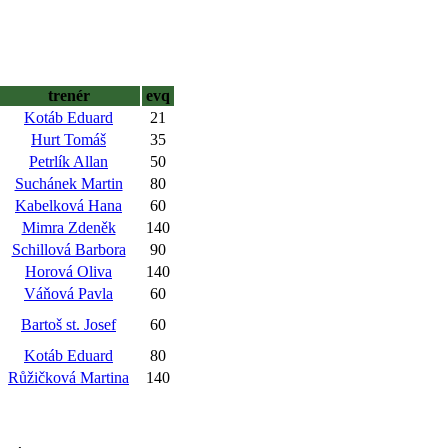
trenér
evq
Kotáb Eduard
21
Hurt Tomáš
35
Petrlík Allan
50
Suchánek Martin
80
Kabelková Hana
60
Mimra Zdeněk
140
Schillová Barbora
90
Horová Oliva
140
Váňová Pavla
60
Bartoš st. Josef
60
Kotáb Eduard
80
Růžičková Martina
140