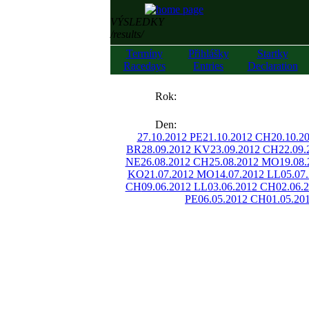
VÝSLEDKY
/results/
Termíny
Přihlášky
Startky
Racedays
Entries
Declaration
««
Rok:
»»
Den:
27.10.2012 PE
21.10.2012 CH
20.10.2
BR
28.09.2012 KV
23.09.2012 CH
22.09
NE
26.08.2012 CH
25.08.2012 MO
19.08
KO
21.07.2012 MO
14.07.2012 LL
05.07
CH
09.06.2012 LL
03.06.2012 CH
02.06.
PE
06.05.2012 CH
01.05.20