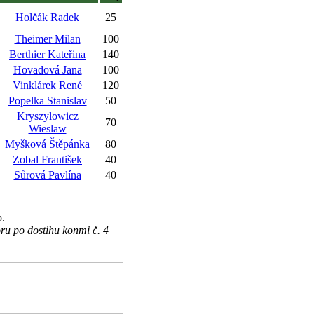
Holčák Radek
25
Theimer Milan
100
Berthier Kateřina
140
Hovadová Jana
100
Vinklárek René
120
Popelka Stanislav
50
Kryszylowicz
70
Wieslaw
Myšková Štěpánka
80
Zobal František
40
Sůrová Pavlína
40
.
ru po dostihu konmi č. 4