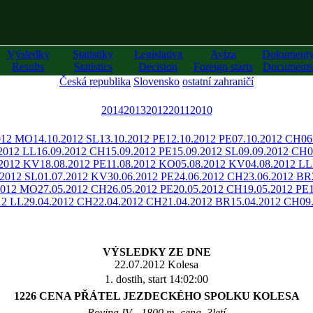
Výsledky
Statistiky
Legislativa
Avíza
Dokument
Results
Statistics
Decision
Foreign starts
Documents
Česká republika
Slovensko
ostatní zahraničí
2014
2013
2012
2011
2010
012 MO
14.10.2012 SL
13.10.2012 PE
12.10.2012 PE
07.10.2012 CH
06
.2012 LL
16.09.2012 CH
15.09.2012 PE
15.09.2012 SL
09.09.2012 CH
0
.2012 KV
18.08.2012 PE
11.08.2012 KO
05.08.2012 KV
04.08.2012 LL
.2012 SL
01.07.2012 KV
30.06.2012 PE
24.06.2012 CH
23.06.2012 BR
2012 MO
27.05.2012 CH
26.05.2012 PE
20.05.2012 CH
19.05.2012 PE
12 LL
29.04.2012 CH
22.04.2012 CH
21.04.2012 BR
15.04.2012 CH
09
VÝSLEDKY ZE DNE
22.07.2012 Kolesa
1. dostih, start 14:02:00
1226 CENA PŘÁTEL JEZDECKÉHO SPOLKU KOLESA
Rovina IV - 1800 m, cena, 3letí