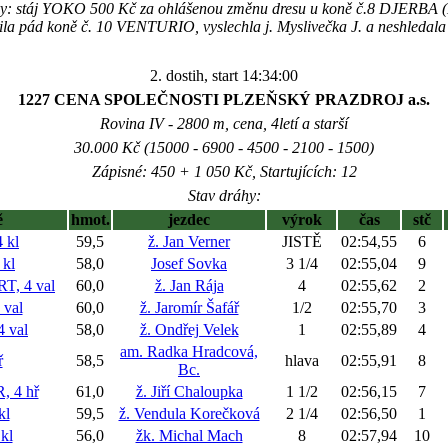
y: stáj YOKO 500 Kč za ohlášenou změnu dresu u koně č.8 DJERBA 
la pád koně č. 10 VENTURIO, vyslechla j. Myslivečka J. a neshledala c
2. dostih, start 14:34:00
1227 CENA SPOLEČNOSTI PLZEŇSKÝ PRAZDROJ a.s.
Rovina IV - 2800 m, cena, 4letí a starší
30.000 Kč (15000 - 6900 - 4500 - 2100 - 1500)
Zápisné: 450 + 1 050 Kč, Startujících: 12
Stav dráhy:
ě
hmot.
jezdec
výrok
čas
stč
 kl
59,5
ž. Jan Verner
JISTĚ
02:54,55
6
kl
58,0
Josef Sovka
3 1/4
02:55,04
9
, 4 val
60,0
ž. Jan Rája
4
02:55,62
2
val
60,0
ž. Jaromír Šafář
1/2
02:55,70
3
 val
58,0
ž. Ondřej Velek
1
02:55,89
4
am. Radka Hradcová,
ř
58,5
hlava
02:55,91
8
Bc.
 4 hř
61,0
ž. Jiří Chaloupka
1 1/2
02:56,15
7
kl
59,5
ž. Vendula Korečková
2 1/4
02:56,50
1
kl
56,0
žk. Michal Mach
8
02:57,94
10