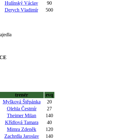
Hulínský Václav
90
Derych Vladimír
500
ajedla
ICE
trenér
evq
Myšková Štěpánka
20
Olehla Čestmír
27
Theimer Milan
140
Křídlová Tamara
40
Mimra Zdeněk
120
Zachrdla Jaroslav
140