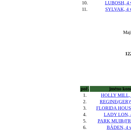
10.
LUBOSH, 4 v
11.
SYLVAK, 4 v
Maji
12
poř.
jméno kon
1.
HOLLY MILL, 
2.
REGINE(GER)*,
3.
FLORIDA HOUSE,
4.
LADY LON, 4
5.
PARK MUIR(FR),
6.
BÁDEN, 4 v