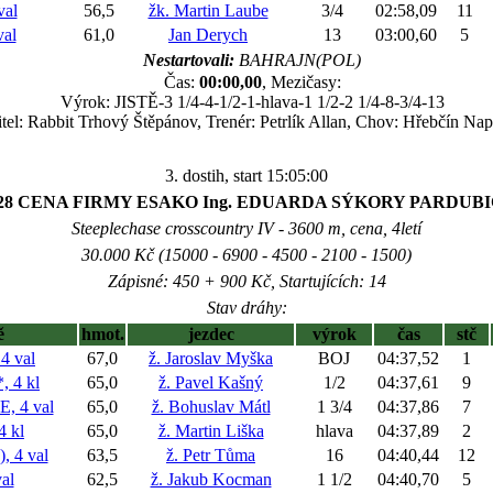
al
56,5
žk. Martin Laube
3/4
02:58,09
11
al
61,0
Jan Derych
13
03:00,60
5
Nestartovali:
BAHRAJN(POL)
Čas:
00:00,00
, Mezičasy:
Výrok: JISTĚ-3 1/4-4-1/2-1-hlava-1 1/2-2 1/4-8-3/4-13
tel: Rabbit Trhový Štěpánov, Trenér: Petrlík Allan, Chov: Hřebčín Nap
3. dostih, start 15:05:00
28 CENA FIRMY ESAKO Ing. EDUARDA SÝKORY PARDUB
Steeplechase crosscountry IV - 3600 m, cena, 4letí
30.000 Kč (15000 - 6900 - 4500 - 2100 - 1500)
Zápisné: 450 + 900 Kč, Startujících: 14
Stav dráhy:
ě
hmot.
jezdec
výrok
čas
stč
4 val
67,0
ž. Jaroslav Myška
BOJ
04:37,52
1
 4 kl
65,0
ž. Pavel Kašný
1/2
04:37,61
9
 4 val
65,0
ž. Bohuslav Mátl
1 3/4
04:37,86
7
 kl
65,0
ž. Martin Liška
hlava
04:37,89
2
 4 val
63,5
ž. Petr Tůma
16
04:40,44
12
al
62,5
ž. Jakub Kocman
1 1/2
04:40,70
5