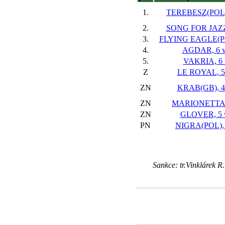
1.
TEREBESZ(POL),
2.
SONG FOR JAZZ,
3.
FLYING EAGLE(PO
4.
AGDAR, 6 v
5.
VAKRIA, 6 
Z
LE ROYAL, 5 
ZN
KRAB(GB), 4 
ZN
MARIONETTA, 
ZN
GLOVER, 5 
PN
NIGRA(POL), 
Sankce: tr.Vinklárek R