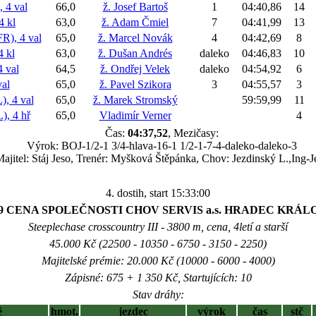
4 val
66,0
ž. Josef Bartoš
1
04:40,86
14
 kl
63,0
ž. Adam Čmiel
7
04:41,99
13
), 4 val
65,0
ž. Marcel Novák
4
04:42,69
8
 kl
63,0
ž. Dušan Andrés
daleko
04:46,83
10
 val
64,5
ž. Ondřej Velek
daleko
04:54,92
6
al
65,0
ž. Pavel Szikora
3
04:55,57
3
 4 val
65,0
ž. Marek Stromský
59:59,99
11
, 4 hř
65,0
Vladimír Verner
4
Čas:
04:37,52
, Mezičasy:
Výrok: BOJ-1/2-1 3/4-hlava-16-1 1/2-1-7-4-daleko-daleko-3
ajitel: Stáj Jeso, Trenér: Myšková Štěpánka, Chov: Jezdinský L.,Ing-J
4. dostih, start 15:33:00
29 CENA SPOLEČNOSTI CHOV SERVIS a.s. HRADEC KRÁL
Steeplechase crosscountry III - 3800 m, cena, 4letí a starší
45.000 Kč (22500 - 10350 - 6750 - 3150 - 2250)
Majitelské prémie: 20.000 Kč (10000 - 6000 - 4000)
Zápisné: 675 + 1 350 Kč, Startujících: 10
Stav dráhy:
ě
hmot.
jezdec
výrok
čas
stč