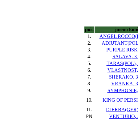
poř.
jméno kon
1.
ANGEL ROCCO(FR
2.
ADIUTANT(POL),
3.
PURPLE RISK, 
4.
SALAVA, 3 
5.
TARAS(POL), 3
6.
VLASTNOST, 
7.
SHERAKO, 3 
8.
VRANKA, 3 
9.
SYMPHONIE, 
10.
KING OF PERSIA
11.
DJERBA(GER),
PN
VENTURIO, 3