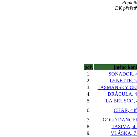
Poplatk
DK přešetři
poř.
jméno kon
1.
SONADOR, 4
2.
LYNETTE, 5 
3.
TASMÁNSKÝ ČERT
4.
DRÁCULA, 4 
5.
LA BRUSCO, 4
6.
CHAR, 4 h
7.
GOLD DANCER,
8.
TASIMA, 4 
9.
VLÁSKA, 7 