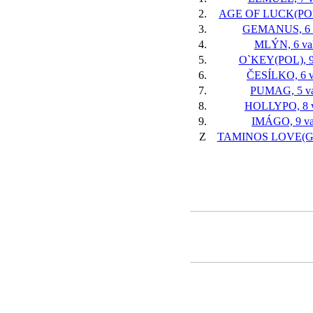
2.
AGE OF LUCK(POL)
3.
GEMANUS, 6 
4.
MLÝN, 6 va
5.
O`KEY(POL), 9
6.
ČESÍLKO, 6 v
7.
PUMAG, 5 va
8.
HOLLYPO, 8 v
9.
IMÁGO, 9 va
Z
TAMINOS LOVE(GB)