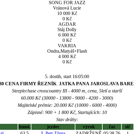
SONG FOR JAZZ
Vránová Lucie
10 000 Kč
0 Kč
AGDAR
Stáj Dolly
6 000 Kč
0 Kč
VAKRIA
Ondra,Matyáš+Flash
4 000 Kč
0 Kč
5. dostih, start 16:05:00
30 CENA FIRMY ŘEZNÍK  JATKA PANA JAROSLAVA BAR
Steeplechase crosscountry III - 4000 m, cena, 5letí a starší
60.000 Kč (30000 - 13800 - 9000 - 4200 - 3000)
Majitelské prémie: 20.000 Kč (10000 - 6000 - 4000)
Zápisné: 900 + 1 800 Kč, Startujících: 10
Stav dráhy:
hmot.
jezdec
výrok
čas
stč
al
63,5
ž. Petr Tůma
ZADRŽENĚ
05:38,76
1