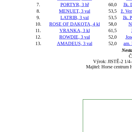
7.
PORTYR, 3 hř
60,0
žk. 
8.
MENUET, 3 val
53,5
ž. Ve
9.
LATRIB, 3 val
53,5
žk. 
10.
ROSE OF DAKOTA, 4 kl
58,0
N
11.
VRANKA, 3 kl
61,5
12.
ROWDIE, 3 val
52,0
Jos
13.
AMADEUS, 3 val
52,0
am. 
Nesta
Č
Výrok: JISTĚ-2 1/4-3
Majitel: Horse centrum 