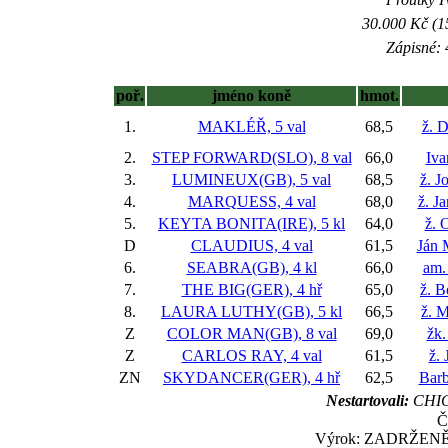
30.000 Kč (1
Zápisné: 
poř.
jméno koně
hmot.
1.
MAKLÉŘ, 5 val
68,5
ž. 
2.
STEP FORWARD(SLO), 8 val
66,0
Iva
3.
LUMINEUX(GB), 5 val
68,5
ž. J
4.
MARQUESS, 4 val
68,0
ž. J
5.
KEYTA BONITA(IRE), 5 kl
64,0
ž. 
D
CLAUDIUS, 4 val
61,5
Ján 
6.
SEABRA(GB), 4 kl
66,0
am.
7.
THE BIG(GER), 4 hř
65,0
ž. B
8.
LAURA LUTHY(GB), 5 kl
66,5
ž. 
Z
COLOR MAN(GB), 8 val
69,0
žk.
Z
CARLOS RAY, 4 val
61,5
ž. 
ZN
SKYDANCER(GER), 4 hř
62,5
Bar
Nestartovali:
CHIC
Č
Výrok: ZADRŽENĚ-da