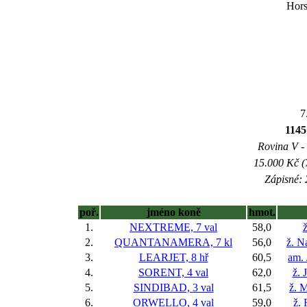
Hors
7
1145
Rovina V - 
15.000 Kč (
Zápisné: 
poř.
jméno koně
hmot.
1.
NEXTREME, 7 val
58,0
ž
2.
QUANTANAMERA, 7 kl
56,0
ž. N
3.
LEARJET, 8 hř
60,5
am. 
4.
SORENT, 4 val
62,0
ž. 
5.
SINDIBAD, 3 val
61,5
ž. M
6.
ORWELLO, 4 val
59,0
ž.