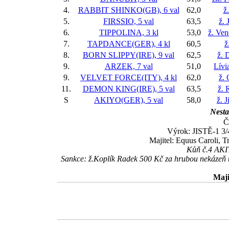
4.
RABBIT SHINKO(GB), 6 val
62,0
ž
5.
FIRSSIO, 5 val
63,5
ž. 
6.
TIPPOLINA, 3 kl
53,0
ž. Ve
7.
TAPDANCE(GER), 4 kl
60,5
ž
8.
BORN SLIPPY(IRE), 9 val
62,5
ž. 
9.
ARZEK, 7 val
51,0
Lívi
9.
VELVET FORCE(ITY), 4 kl
62,0
ž. 
11.
DEMON KING(IRE), 5 val
63,5
ž. 
S
AKIYO(GER), 5 val
58,0
ž. 
Nesta
Č
Výrok: JISTĚ-1 3/4
Majitel: Equus Caroli, 
Kůň č.4 AKIY
Sankce: ž.Koplík Radek 500 Kč za hrubou nekázeň 
Maji