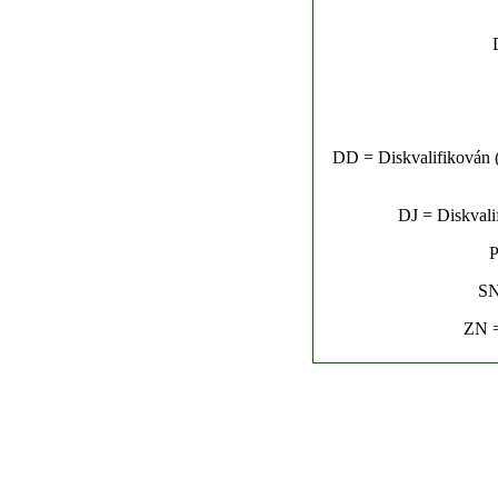
DD = Diskvalifikován (n
DJ = Diskvalif
P
SN
ZN =