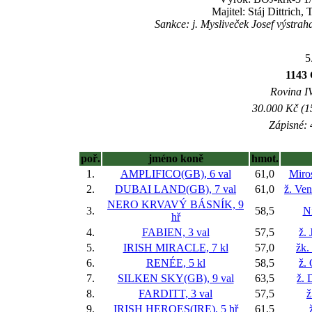
Majitel: Stáj Dittrich
Sankce: j. Mysliveček Josef výstrah
5
1143 
Rovina IV
30.000 Kč (1
Zápisné: 
poř.
jméno koně
hmot.
1.
AMPLIFICO(GB), 6 val
61,0
Miro
2.
DUBAI LAND(GB), 7 val
61,0
ž. Ve
NERO KRVAVÝ BÁSNÍK, 9
3.
58,5
Ni
hř
4.
FABIEN, 3 val
57,5
ž. 
5.
IRISH MIRACLE, 7 kl
57,0
žk.
6.
RENÉE, 5 kl
58,5
ž.
7.
SILKEN SKY(GB), 9 val
63,5
ž. 
8.
FARDITT, 3 val
57,5
ž
9.
IRISH HEROES(IRE), 5 hř
61,5