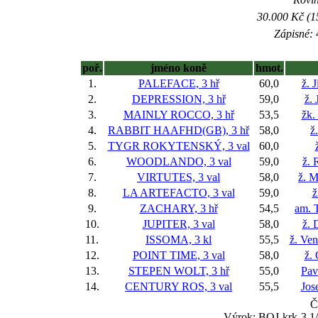
30.000 Kč (1
Zápisné: 
poř.
jméno koně
hmot.
1.
PALEFACE, 3 hř
60,0
ž. 
2.
DEPRESSION, 3 hř
59,0
ž. 
3.
MAINLY ROCCO, 3 hř
53,5
žk.
4.
RABBIT HAAFHD(GB), 3 hř
58,0
ž
5.
TYGR ROKYTENSKÝ, 3 val
60,0
6.
WOODLANDO, 3 val
59,0
ž. 
7.
VIRTUTES, 3 val
58,0
ž. M
8.
LA ARTEFACTO, 3 val
59,0
ž
9.
ZACHARY, 3 hř
54,5
am. 
10.
JUPITER, 3 val
58,0
ž. 
11.
ISSOMA, 3 kl
55,5
ž. Ve
12.
POINT TIME, 3 val
58,0
ž.
13.
STEPEN WOLT, 3 hř
55,0
Pav
14.
CENTURY ROS, 3 val
55,5
Jos
Č
Výrok: BOJ-krk-3 1/2