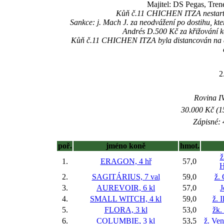
Majitel: DS Pegas, Tren
Kůň č.11 CHICHEN ITZA nestartova
Sankce: j. Mach J. za neodvážení po dostihu, k
Andrés D.500 Kč za křižování
Kůň č.11 CHICHEN ITZA byla distancován na do
2
Rovina IV
30.000 Kč (1
Zápisné: 
poř.
jméno koně
hmot.
ž
1.
ERAGON, 4 hř
57,0
H
2.
SAGITÁRIUS, 7 val
59,0
ž.
3.
AUREVOIR, 6 kl
57,0
J
4.
SMALL WITCH, 4 kl
59,0
ž. 
5.
FLORA, 3 kl
53,0
žk.
6.
COLUMBIE, 3 kl
53,5
ž. Ve