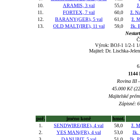
10.
ARAMIS, 3 val
55,0
ž
11.
FORTEX, 7 val
60,0
ž. N
12.
BARANY(GER), 5 val
61,0
ž. M
13.
OLD MALT(IRE), 11 val
59,0
žk. 
Nestart
Č
Výrok: BOJ-1 1/2-1 1/
Majitel: Dr. Lischka-Jele
6
1144 
Rovina III -
45.000 Kč (22
Majitelské prém
Zápisné: 6
poř.
jméno koně
hmot.
1.
SENDWIRE(IRE), 4 val
58,0
ž. M
2.
YES MAN(FR), 4 val
53,0
žk.
3.
DANUBIT, 5 val
51,0
žk. P