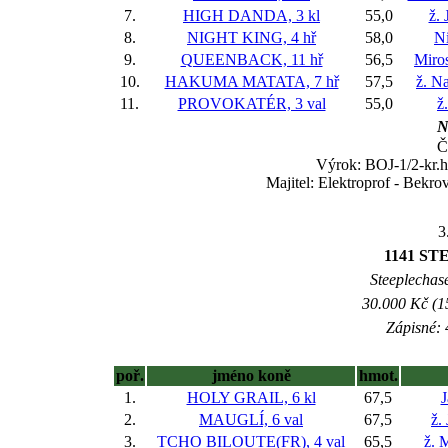
7.
HIGH DANDA, 3 kl
55,0
ž. 
8.
NIGHT KING, 4 hř
58,0
Ni
9.
QUEENBACK, 11 hř
56,5
Miros
10.
HAKUMA MATATA, 7 hř
57,5
ž. N
11.
PROVOKATÉR, 3 val
55,0
ž
N
Č
Výrok: BOJ-1/2-kr.hl
Majitel: Elektroprof - Bekr
3
1141 ST
Steeplechase
30.000 Kč (1
Zápisné: 
poř.
jméno koně
hmot.
1.
HOLY GRAIL, 6 kl
67,5
J
2.
MAUGLÍ, 6 val
67,5
ž.
3.
TCHO BILOUTE(FR), 4 val
65,5
ž. 