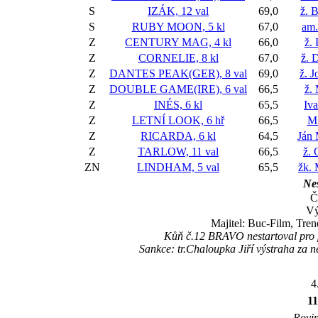
S
IZÁK, 12 val
69,0
ž. 
S
RUBY MOON, 5 kl
67,0
am.
Z
CENTURY MAG, 4 kl
66,0
ž.
Z
CORNELIE, 8 kl
67,0
ž. 
Z
DANTES PEAK(GER), 8 val
69,0
ž. J
Z
DOUBLE GAME(IRE), 6 val
66,5
ž. 
Z
INÉS, 6 kl
65,5
Iva
Z
LETNÍ LOOK, 6 hř
66,5
Mi
Z
RICARDA, 6 kl
64,5
Ján
Z
TARLOW, 11 val
66,5
ž. 
ZN
LINDHAM, 5 val
65,5
žk.
Nes
Č
Vý
Majitel: Buc-Film, Tre
Kůň č.12 BRAVO nestartoval pro p
Sankce: tr.Chaloupka Jiří výstraha za
4
1
Rovin