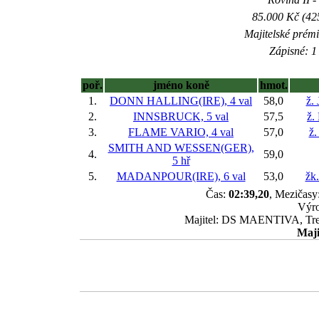
85.000 Kč (42
Majitelské prém
Zápisné: 1 
poř.
jméno koně
hmot.
1.
DONN HALLING(IRE), 4 val
58,0
ž.
2.
INNSBRUCK, 5 val
57,5
ž.
3.
FLAME VARIO, 4 val
57,0
ž.
SMITH AND WESSEN(GER),
4.
59,0
5 hř
5.
MADANPOUR(IRE), 6 val
53,0
žk
Čas:
02:39,20
, Mezičasy:
Výro
Majitel: DS MAENTIVA, Trené
Maji