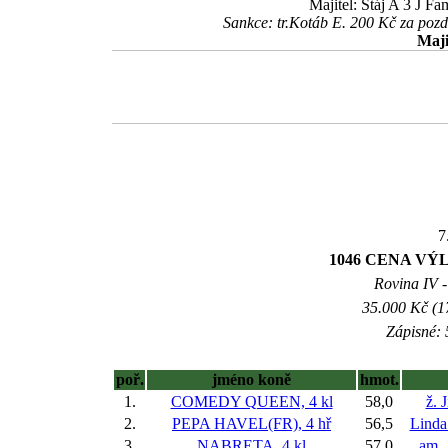
Majitel: Stáj A 3 J F
Sankce: tr.Kotáb E. 200 Kč za po
Maji
7
1046 CENA VÝ
Rovina IV -
35.000 Kč (1
Zápisné: 
poř.
jméno koně
hmot.
1.
COMEDY QUEEN, 4 kl
58,0
ž. 
2.
PEPA HAVEL(FR), 4 hř
56,5
Linda
3.
NABRETA, 4 kl
57,0
am. 