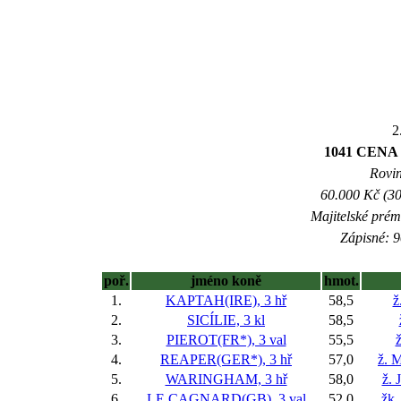
2
1041 CENA
Rovin
60.000 Kč (30
Majitelské prém
Zápisné: 9
poř.
jméno koně
hmot.
1.
KAPTAH(IRE), 3 hř
58,5
ž
2.
SICÍLIE, 3 kl
58,5
3.
PIEROT(FR*), 3 val
55,5
ž
4.
REAPER(GER*), 3 hř
57,0
ž. M
5.
WARINGHAM, 3 hř
58,0
ž. 
6.
LE CAGNARD(GB), 3 val
52,0
žk.