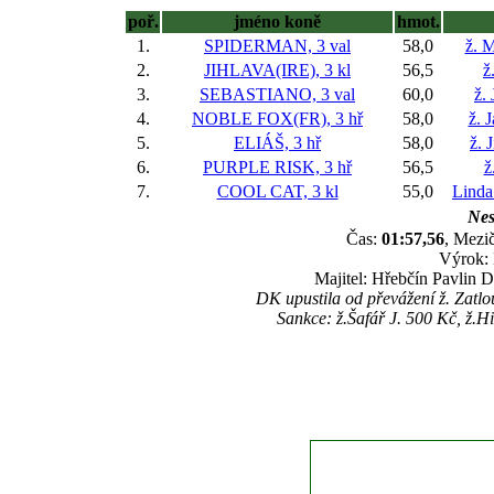
poř.
jméno koně
hmot.
1.
SPIDERMAN, 3 val
58,0
ž. M
2.
JIHLAVA(IRE), 3 kl
56,5
ž
3.
SEBASTIANO, 3 val
60,0
ž.
4.
NOBLE FOX(FR), 3 hř
58,0
ž. 
5.
ELIÁŠ, 3 hř
58,0
ž. 
6.
PURPLE RISK, 3 hř
56,5
ž
7.
COOL CAT, 3 kl
55,0
Linda
Nes
Čas:
01:57,56
, Mezič
Výrok: 
Majitel: Hřebčín Pavlin 
DK upustila od převážení ž. Zatl
Sankce: ž.Šafář J. 500 Kč, ž.H