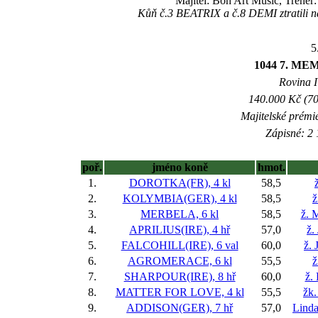
Majitel: Bon Art Music, Trenér
Kůň č.3 BEATRIX a č.8 DEMI ztratili na
5
1044 7. M
Rovina I 
140.000 Kč (70
Majitelské prémi
Zápisné: 2 
poř.
jméno koně
hmot.
1.
DOROTKA(FR), 4 kl
58,5
2.
KOLYMBIA(GER), 4 kl
58,5
ž
3.
MERBELA, 6 kl
58,5
ž. 
4.
APRILIUS(IRE), 4 hř
57,0
ž.
5.
FALCOHILL(IRE), 6 val
60,0
ž. 
6.
AGROMERACE, 6 kl
55,5
ž
7.
SHARPOUR(IRE), 8 hř
60,0
ž.
8.
MATTER FOR LOVE, 4 kl
55,5
žk.
9.
ADDISON(GER), 7 hř
57,0
Lind