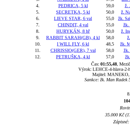
4.
PEDRICA, 5 kl
59,0
ž.
5.
SECRETKA, 5 kl
50,0
ž. N
6.
LIEVE STAR, 6 val
55,0
žk. Sa
7.
CHINDIT, 4 val
55,0
žk.
8.
HURYKÁN, 8 hř
50,0
ž. I
9.
RABBIT SARAH(GB), 4 kl
58,0
ž
10.
I WILL FLY, 6 kl
48,5
žk. 
11.
CHRISSIO(GER), 7 val
58,0
žk.
12.
PETRUŠKA, 4 kl
57,0
žk
Čas:
01:55,48
, Mezič
Výrok: LEHCE-4-hlava-2-hla
Majitel: MANEKO,
Sankce: žk. Man Radek 5
8
10
Rovin
35.000 Kč (1
Zápisné: 