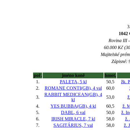
3
1042
Rovina III -
60.000 Kč (30
Majitelské prém
Zápisné: 9
poř.
jméno koně
hmot.
1.
PALETA, 5 kl
50,5
žk. 
2.
ROMANE CONTI(GB), 4 val
60,0
RABBIT MEDICEAN(GB), 4
3.
53,0
ž
kl
4.
YES BUBBA(GB), 4 kl
60,5
ž. M
5.
DABL, 6 val
50,0
ž. I
6.
IRISH MIRACLE, 7 kl
58,0
ž.
7.
SAGITÁRIUS, 7 val
58,0
ž. 