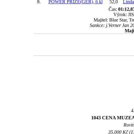
8.
POWER PRIZE(GER), 6 kl
52,0
Linda
Čas:
01:12,8
Výrok: JIS
Majitel: Blue Star, T
Sankce: j.Verner Jan 2
Maji
4
1043 CENA MUZ
Rovin
35.000 Kč (1