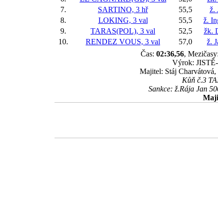
7.
SARTINO, 3 hř
55,5
ž.
8.
LOKING, 3 val
55,5
ž. I
9.
TARAS(POL), 3 val
52,5
žk. 
10.
RENDEZ VOUS, 3 val
57,0
ž. 
Čas:
02:36,56
, Mezičasy:
Výrok: JISTĚ-2
Majitel: Stáj Charvátová
Kůň č.3 TAR
Sankce: ž.Rája Jan 50
Maji