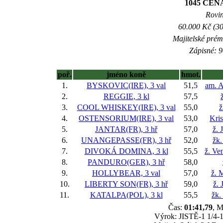
1045 CEN
Rovin
60.000 Kč (30
Majitelské prém
Zápisné: 9
poř.
jméno koně
hmot.
1.
BYSKOVIC(IRE), 3 val
51,5
am. A
2.
REGGIE, 3 kl
57,5
3.
COOL WHISKEY(IRE), 3 val
55,0
ž
4.
OSTENSORIUM(IRE), 3 val
53,0
Kris
5.
JANTAR(FR), 3 hř
57,0
ž. 
6.
UNANGEPASSE(FR), 3 hř
52,0
žk.
7.
DIVOKÁ DOMINA, 3 kl
55,5
ž. Ve
8.
PANDURO(GER), 3 hř
58,0
9.
HOLLYBEAR, 3 val
57,0
ž. 
10.
LIBERTY SON(FR), 3 hř
59,0
ž. 
11.
KATALPA(POL), 3 kl
55,5
žk.
Čas:
01:41,79
, M
Výrok: JISTĚ-1 1/4-1 