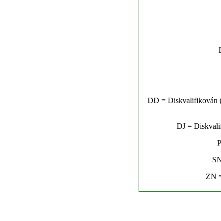
DD = Diskvalifikován (n
DJ = Diskvalif
P
SN
ZN =