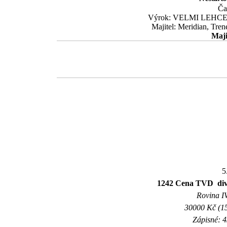
Ča
Výrok: VELMI LEHCE 10-
Majitel: Meridian, Tre
Maji
5
1242 Cena TVD  
Rovina IV
30000 Kč (15
Zápisné: 4