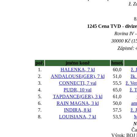
ž. Z
8
1245 Cena TVD - d
Rovina IV -
30000 Kč (15
Zápisné: 4
poř.
jméno koně
hmot.
1.
HALENKA, 7 kl
60,0
ž. 
2.
ANDALOUSE(GER), 7 kl
51,0
žk.
3.
CONNECTI, 7 val
55,5
ž. Ve
4.
PUDR, 10 val
65,0
ž. 
5.
TAPDANCE(GER), 3 kl
61,0
6.
RAIN MAGNA, 3 kl
50,0
am
7.
INDIRA, 8 kl
57,5
ž. 
8.
LOUISIANA, 7 kl
53,5
M
N
Ča
Výrok: BOJ k