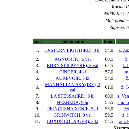
Rovina II
45000 Kč (225
Maj. prémie:
Zápisné: 6
poř.
jméno koně
hmot.
1.
EASTERN LIGHT(IRE), 3 kl
54,0
ž. Zu
2.
AGNUS(FR), 6 val
60,5
ž
3.
BORN SLIPPY(IRE), 8 val
62,5
ž. 
4.
CINCÉR, 4 kl
57,0
am.
5.
AUREVOIR, 5 kl
57,0
ž
MANHATTAN SKY(IRE), 3
6.
61,0
ž. 
val
7.
LA STESSA(IRE), 3 kl
60,0
ž. Ve
8.
NEZBEDA, 9 hř
55,5
am. L
9.
PRINCEZNA XENIE, 5 kl
55,0
Pe
10.
GRINWITCH, 8 val
59,5
ž. 
11.
LUXUS LOLA(GER), 3 kl
54,5
am. 
Nestarto