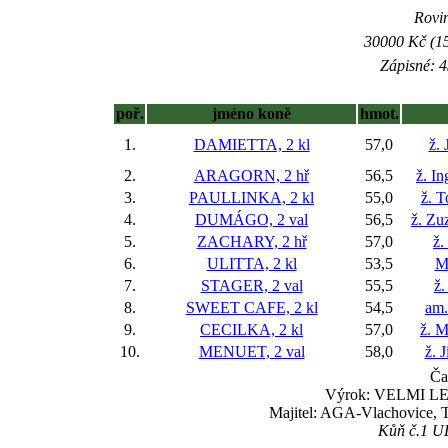
Rovin
30000 Kč (15
Zápisné: 4
poř.
jméno koně
hmot.
1.
DAMIETTA, 2 kl
57,0
ž. 
2.
ARAGORN, 2 hř
56,5
ž. I
3.
PAULLINKA, 2 kl
55,0
ž. 
4.
DUMÁGO, 2 val
56,5
ž. Zu
5.
ZACHARY, 2 hř
57,0
ž.
6.
ULITTA, 2 kl
53,5
Ma
7.
STAGER, 2 val
55,5
ž.
8.
SWEET CAFE, 2 kl
54,5
am.
9.
CECILKA, 2 kl
57,0
ž. M
10.
MENUET, 2 val
58,0
ž. 
Ča
Výrok: VELMI LEHC
Majitel: AGA-Vlachovice, 
Kůň č.1 ULI