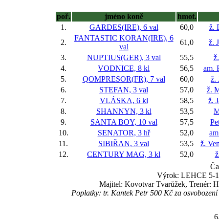
poř.
jméno koně
hmot.
1.
GARDES(IRE), 6 val
60,0
ž.
FANTASTIC KORAN(IRE), 6
2.
61,0
ž. 
val
3.
NUPTIUS(GER), 3 val
55,5
ž
4.
VODNICE, 8 kl
56,5
am. P
5.
QOMPRESOR(FR), 7 val
60,0
ž.
6.
STEFAN, 3 val
57,0
ž. 
7.
VLÁSKA, 6 kl
58,5
ž. 
8.
SHANNYN, 3 kl
53,5
M
9.
SANTA BOY, 10 val
57,5
Pe
10.
SENATOR, 3 hř
52,0
am
11.
SIBIŘAN, 3 val
53,5
ž. Ve
12.
CENTURY MAG, 3 kl
52,0
ž
Ča
Výrok: LEHCE 5-1 1
Majitel: Kovotvar Tvarůžek, Trenér: 
Poplatky: tr. Kantek Petr 500 Kč za osvoboze
6