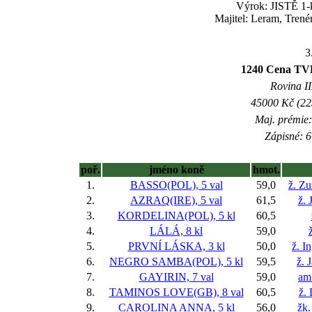
Výrok: JISTĚ 1-k
Majitel: Leram, Trené
3
1240 Cena TVD 
Rovina II
45000 Kč (225
Maj. prémie:
Zápisné: 6
poř.
jméno koně
hmot.
1.
BASSO(POL), 5 val
59,0
ž. Z
2.
AZRAQ(IRE), 5 val
61,5
ž. 
3.
KORDELINA(POL), 5 kl
60,5
4.
LÁLÁ, 8 kl
59,0
5.
PRVNÍ LÁSKA, 3 kl
50,0
ž. I
6.
NEGRO SAMBA(POL), 5 kl
59,5
ž. 
7.
GAYIRIN, 7 val
59,0
am
8.
TAMINOS LOVE(GB), 8 val
60,5
ž.
9.
CAROLINA ANNA, 5 kl
56,0
žk.