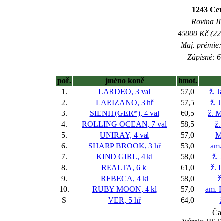
1243 Cen
Rovina II
45000 Kč (225
Maj. prémie:
Zápisné: 6
poř.
jméno koně
hmot.
1.
LARDEO, 3 val
57,0
ž. 
2.
LARIZANO, 3 hř
57,5
ž. 
3.
SIENIT(GER*), 4 val
60,5
ž. M
4.
ROLLING OCEAN, 7 val
58,5
ž
5.
UNIRAY, 4 val
57,0
M
6.
SHARP BROOK, 3 hř
53,0
am.
7.
KIND GIRL, 4 kl
58,0
ž.
8.
REALTA, 6 kl
61,0
ž. 
9.
REBECA, 4 kl
58,0
ž
10.
RUBY MOON, 4 kl
57,0
am. 
S
VER, 5 hř
64,0
Ča