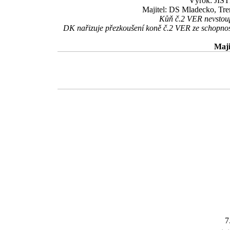
Výrok: JISTĚ
Majitel: DS Mladecko, Tre
Kůň č.2 VER nevstoupi
DK nařizuje přezkoušení koně č.2 VER ze schopnost
Maji
7