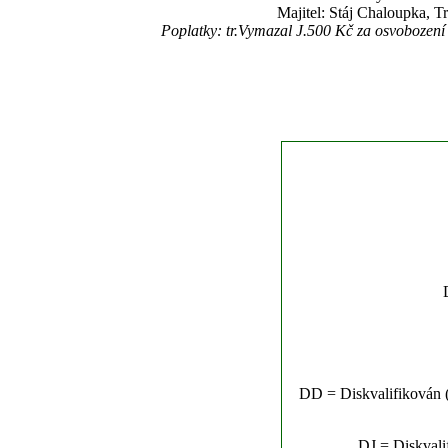
Majitel: Stáj Chaloupka, Tr
Poplatky: tr.Vymazal J.500 Kč za osvobozen
DD = Diskvalifikován (n
DJ = Diskvalif