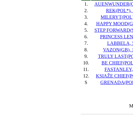
1.
AUENWUNDER(GER
2.
REK(POL*), 
3.
MILERYT(POL),
4.
HAPPY MOOD(GER
5.
STEP FORWARD(SL
6.
PRINCESS LENA
7.
LABBELA, 5
8.
VAZON(GB), 1
9.
TRULY LAST(POL
10.
BE CHIEF(POL)
11.
FASTANLEY, 
12.
KSIAŽE CHIEF(PO
S
GRENADA(POL)
Ma