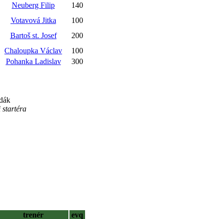
Neuberg Filip
140
Votavová Jitka
100
Bartoš st. Josef
200
Chaloupka Václav
100
Pohanka Ladislav
300
ndák
startéra
trenér
evq