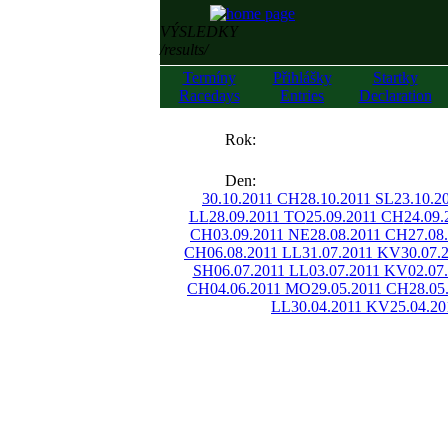
VÝSLEDKY
/results/
Termíny
Přihlášky
Startky
Racedays
Entries
Declaration
««
Rok:
»»
Den:
30.10.2011 CH
28.10.2011 SL
23.10.2
LL
28.09.2011 TO
25.09.2011 CH
24.09
CH
03.09.2011 NE
28.08.2011 CH
27.08
CH
06.08.2011 LL
31.07.2011 KV
30.07.
SH
06.07.2011 LL
03.07.2011 KV
02.07
CH
04.06.2011 MO
29.05.2011 CH
28.05
LL
30.04.2011 KV
25.04.2