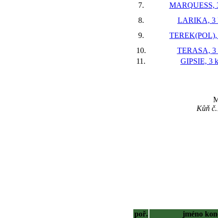
7.
MARQUESS, 3
8.
LARIKA, 3 
9.
TEREK(POL), 
10.
TERASA, 3 
11.
GIPSIE, 3 k
M
Kůň č.
poř.
jméno kon