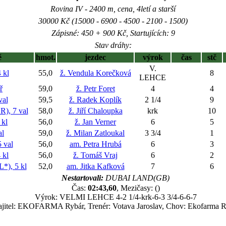
Rovina IV - 2400 m, cena, 4letí a starší
30000 Kč (15000 - 6900 - 4500 - 2100 - 1500)
Zápisné: 450 + 900 Kč, Startujících: 9
Stav dráhy:
ě
hmot.
jezdec
výrok
čas
stč
V.
 kl
55,0
ž. Vendula Korečková
8
LEHCE
ř
59,0
ž. Petr Foret
4
4
al
59,5
ž. Radek Koplík
2 1/4
9
, 7 val
58,0
ž. Jiří Chaloupka
krk
10
kl
56,0
ž. Jan Verner
6
5
al
59,0
ž. Milan Zatloukal
3 3/4
1
 val
56,0
am. Petra Hrubá
6
3
 kl
56,0
ž. Tomáš Vraj
6
2
), 5 kl
52,0
am. Jitka Kafková
7
6
Nestartovali:
DUBAI LAND(GB)
Čas:
02:43,60
, Mezičasy: ()
Výrok: VELMI LEHCE 4-2 1/4-krk-6-3 3/4-6-6-7
jitel: EKOFARMA Rybár, Trenér: Votava Jaroslav, Chov: Ekofarma R