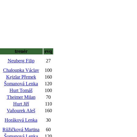
trenér
evq
Neuberg Filip
27
Chaloupka Václav
100
Kejzlar Přemek
160
Šomanová Lenka
120
Hurt Tomáš
100
Theimer Milan
70
Hurt Jiří
110
Vaňourek Aleš
160
Horáková Lenka
30
Růžičková Martina
60
Šomanová Lenka
120