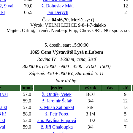
 9 val
70,0
ž. Bohuslav Mátl
12
 kl
65,5
Jan Derych
2
Čas:
04:46,70
, Mezičasy: ()
Výrok: VELMI LEHCE 9-8-4-7-daleko
Majitel: Orling, Trenér: Neuberg Filip, Chov: ORLING spol.s r.o.
5. dostih, start 15:30:00
1065 Cena Výstaviště Lysá n.Labem
Rovina IV - 1600 m, cena, 3letí
30000 Kč (15000 - 6900 - 4500 - 2100 - 1500)
Zápisné: 450 + 900 Kč, Startujících: 11
Stav dráhy:
ě
hmot.
jezdec
výrok
čas
stč
 val
57,0
ž. Ondřej Velek
BOJ
9
59,0
ž. Jaromír Šafář
3/4
12
 kl
57,0
ž. Milan Zatloukal
krk
13
 hř
58,0
ž. Petr Foret
3 1/4
5
 kl
52,0
am. Pavlína Filipová
1 1/2
14
val
59,0
ž. Jiří Chaloupka
3/4
7