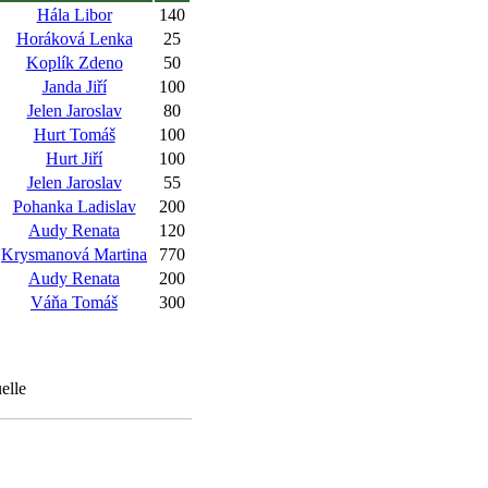
Hála Libor
140
Horáková Lenka
25
Koplík Zdeno
50
Janda Jiří
100
Jelen Jaroslav
80
Hurt Tomáš
100
Hurt Jiří
100
Jelen Jaroslav
55
Pohanka Ladislav
200
Audy Renata
120
Krysmanová Martina
770
Audy Renata
200
Váňa Tomáš
300
elle