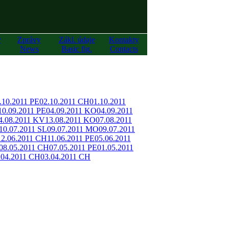
y
Zprávy
Zákl. údaje
Kontakty
News
Basic fig.
Contacts
.10.2011 PE
02.10.2011 CH
01.10.2011
10.09.2011 PE
04.09.2011 KO
04.09.2011
4.08.2011 KV
13.08.2011 KO
07.08.2011
10.07.2011 SL
09.07.2011 MO
09.07.2011
12.06.2011 CH
11.06.2011 PE
05.06.2011
08.05.2011 CH
07.05.2011 PE
01.05.2011
.04.2011 CH
03.04.2011 CH