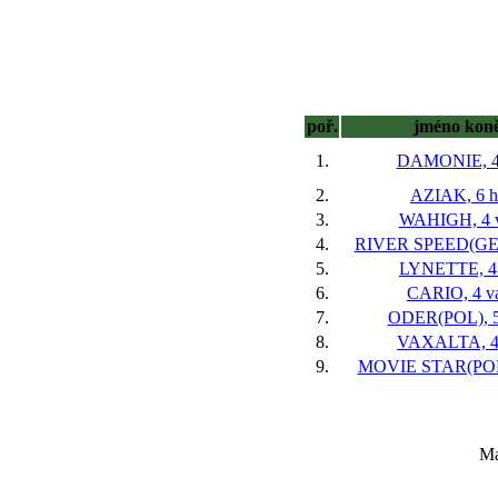
poř.
jméno kon
1.
DAMONIE, 4
2.
AZIAK, 6 h
3.
WAHIGH, 4 v
4.
RIVER SPEED(GER)
5.
LYNETTE, 4 
6.
CARIO, 4 v
7.
ODER(POL), 5
8.
VAXALTA, 4
9.
MOVIE STAR(POL*
Ma