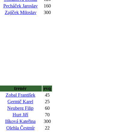
Pecháček Jaroslav
160
Zajíček Miloslav
300
trenér
evq
Zobal František
45
Germič Karel
25
Neuberg Filip
60
Hurt Jiří
70
Ilíková Kateřina
300
Olehla Čestmír
22