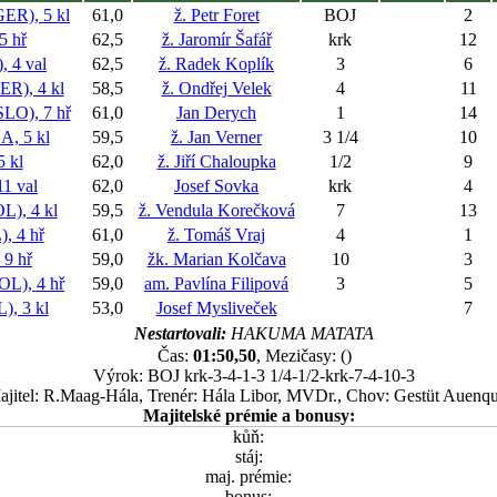
), 5 kl
61,0
ž. Petr Foret
BOJ
2
5 hř
62,5
ž. Jaromír Šafář
krk
12
 4 val
62,5
ž. Radek Koplík
3
6
), 4 kl
58,5
ž. Ondřej Velek
4
11
O), 7 hř
61,0
Jan Derych
1
14
, 5 kl
59,5
ž. Jan Verner
3 1/4
10
 kl
62,0
ž. Jiří Chaloupka
1/2
9
1 val
62,0
Josef Sovka
krk
4
), 4 kl
59,5
ž. Vendula Korečková
7
13
, 4 hř
61,0
ž. Tomáš Vraj
4
1
9 hř
59,0
žk. Marian Kolčava
10
3
L), 4 hř
59,0
am. Pavlína Filipová
3
5
, 3 kl
53,0
Josef Mysliveček
7
Nestartovali:
HAKUMA MATATA
Čas:
01:50,50
, Mezičasy: ()
Výrok: BOJ krk-3-4-1-3 1/4-1/2-krk-7-4-10-3
jitel: R.Maag-Hála, Trenér: Hála Libor, MVDr., Chov: Gestüt Auenqu
Majitelské prémie a bonusy:
kůň:
stáj:
maj. prémie:
bonus: