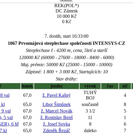
REK(POL*)
DC Zámrsk
10 000 Kč
0 Kč
7. dostih, start 16:33:00
1067 Prvomájová steeplechase společnosti INTENSYS-CZ
Steeplechase I - 4200 m, cena, 5letí a starší
120000 Kč (60000 - 27600 - 18000 - 8400 - 6000)
Maj. prémie: 50000 Kč (25000 - 15000 - 10000)
Zápisné: 1 800 + 3 000 Kč, Startujících: 10
Stav dráhy:
ě
hmot.
jezdec
výrok
čas
stč
TUHÝ
 val
67,0
ž. Pavel Kašný
4
BOJ
kl
65,0
Libor Šimůnek
současně
8
9 val
67,0
ž. Marcel Novák
3 1/2
5
 5 val
67,0
ž. Rostislav Benš
11
1
R), 6 hř
67,0
ž. Josef Sovka
8
6
7 kl
65,0
Zdeněk Řezáč
daleko
7