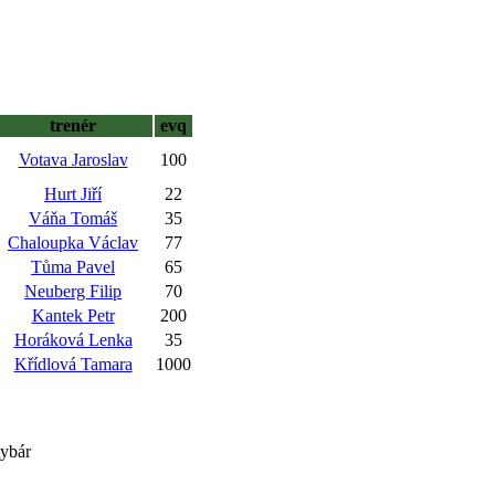
trenér
evq
Votava Jaroslav
100
Hurt Jiří
22
Váňa Tomáš
35
Chaloupka Václav
77
Tůma Pavel
65
Neuberg Filip
70
Kantek Petr
200
Horáková Lenka
35
Křídlová Tamara
1000
ybár