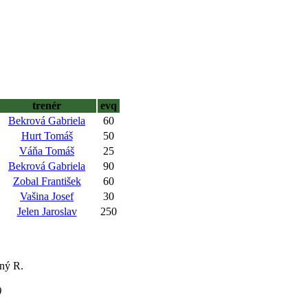
trenér
evq
Bekrová Gabriela
60
Hurt Tomáš
50
Váňa Tomáš
25
Bekrová Gabriela
90
Zobal František
60
Vašina Josef
30
Jelen Jaroslav
250
tný R.
)