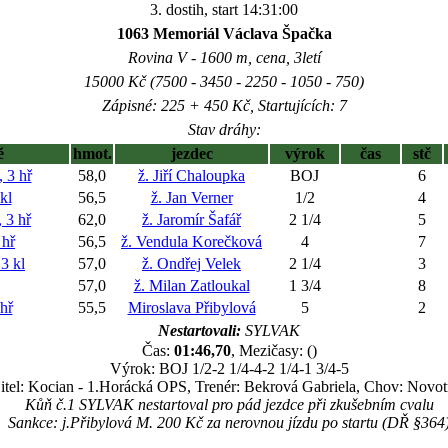
3. dostih, start 14:31:00
1063 Memoriál Václava Špačka
Rovina V - 1600 m, cena, 3letí
15000 Kč (7500 - 3450 - 2250 - 1050 - 750)
Zápisné: 225 + 450 Kč, Startujících: 7
Stav dráhy:
ě
hmot.
jezdec
výrok
čas
stč
 3 hř
58,0
ž. Jiří Chaloupka
BOJ
6
kl
56,5
ž. Jan Verner
1/2
4
3 hř
62,0
ž. Jaromír Šafář
2 1/4
5
hř
56,5
ž. Vendula Korečková
4
7
 kl
57,0
ž. Ondřej Velek
2 1/4
3
57,0
ž. Milan Zatloukal
1 3/4
8
hř
55,5
Miroslava Přibylová
5
2
Nestartovali:
SYLVAK
Čas:
01:46,70
, Mezičasy: ()
Výrok: BOJ 1/2-2 1/4-4-2 1/4-1 3/4-5
itel: Kocian - 1.Horácká OPS, Trenér: Bekrová Gabriela, Chov: Novo
Kůň č.1 SYLVAK nestartoval pro pád jezdce při zkušebním cvalu
Sankce: j.Přibylová M. 200 Kč za nerovnou jízdu po startu (DŘ §364