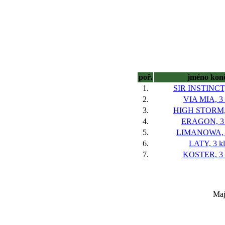
poř.
jméno kon
1.
SIR INSTINCT,
2.
VIA MIA, 3 
3.
HIGH STORM, 
4.
ERAGON, 3 
5.
LIMANOWA, 3
6.
LATY, 3 kl
7.
KOSTER, 3 
Maj