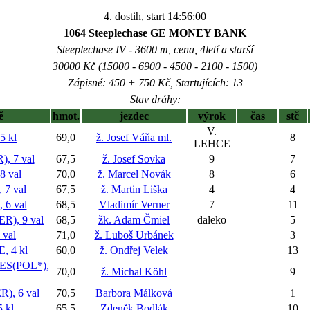
4. dostih, start 14:56:00
1064 Steeplechase GE MONEY BANK
Steeplechase IV - 3600 m, cena, 4letí a starší
30000 Kč (15000 - 6900 - 4500 - 2100 - 1500)
Zápisné: 450 + 750 Kč, Startujících: 13
Stav dráhy:
ě
hmot.
jezdec
výrok
čas
stč
V.
 kl
69,0
ž. Josef Váňa ml.
8
LEHCE
 7 val
67,5
ž. Josef Sovka
9
7
 val
70,0
ž. Marcel Novák
8
6
7 val
67,5
ž. Martin Liška
4
4
6 val
68,5
Vladimír Verner
7
11
), 9 val
68,5
žk. Adam Čmiel
daleko
5
val
71,0
ž. Luboš Urbánek
3
, 4 kl
60,0
ž. Ondřej Velek
13
S(POL*),
70,0
ž. Michal Köhl
9
), 6 val
70,5
Barbora Málková
1
 kl
65,5
Zdeněk Bodlák
10