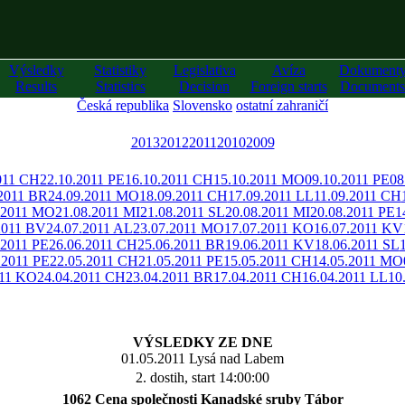
Výsledky
Statistiky
Legislativa
Avíza
Dokument
Results
Statistics
Decision
Foreign starts
Documents
Česká republika
Slovensko
ostatní zahraničí
2013
2012
2011
2010
2009
011 CH
22.10.2011 PE
16.10.2011 CH
15.10.2011 MO
09.10.2011 PE
08
.2011 BR
24.09.2011 MO
18.09.2011 CH
17.09.2011 LL
11.09.2011 CH
.2011 MO
21.08.2011 MI
21.08.2011 SL
20.08.2011 MI
20.08.2011 PE
1
2011 BV
24.07.2011 AL
23.07.2011 MO
17.07.2011 KO
16.07.2011 KV
.2011 PE
26.06.2011 CH
25.06.2011 BR
19.06.2011 KV
18.06.2011 SL
.2011 PE
22.05.2011 CH
21.05.2011 PE
15.05.2011 CH
14.05.2011 MO
011 KO
24.04.2011 CH
23.04.2011 BR
17.04.2011 CH
16.04.2011 LL
10
VÝSLEDKY ZE DNE
01.05.2011 Lysá nad Labem
2. dostih, start 14:00:00
1062 Cena společnosti Kanadské sruby Tábor