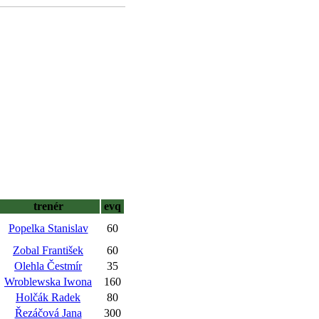
trenér
evq
Popelka Stanislav
60
Zobal František
60
Olehla Čestmír
35
Wroblewska Iwona
160
Holčák Radek
80
Řezáčová Jana
300