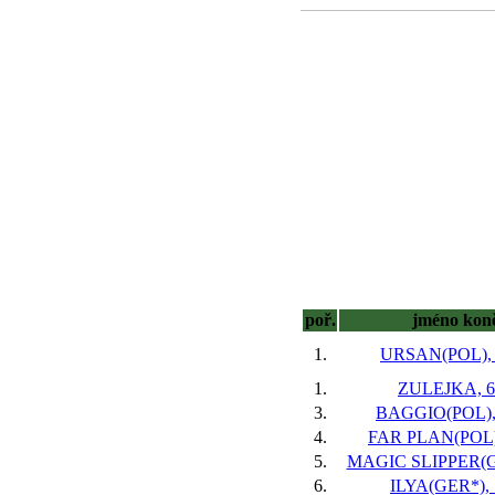
poř.
jméno kon
1.
URSAN(POL), 8
1.
ZULEJKA, 6 
3.
BAGGIO(POL), 
4.
FAR PLAN(POL),
5.
MAGIC SLIPPER(GE
6.
ILYA(GER*), 