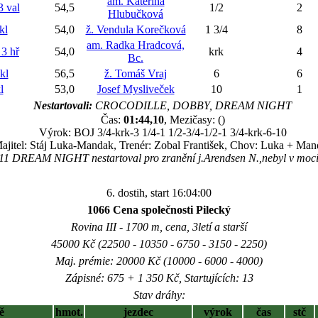
am. Kateřina
 val
54,5
1/2
2
Hlubučková
kl
54,0
ž. Vendula Korečková
1 3/4
8
am. Radka Hradcová,
3 hř
54,0
krk
4
Bc.
kl
56,5
ž. Tomáš Vraj
6
6
l
53,0
Josef Mysliveček
10
1
Nestartovali:
CROCODILLE, DOBBY, DREAM NIGHT
Čas:
01:44,10
, Mezičasy: ()
Výrok: BOJ 3/4-krk-3 1/4-1 1/2-3/4-1/2-1 3/4-krk-6-10
ajitel: Stáj Luka-Mandak, Trenér: Zobal František, Chov: Luka + Ma
11 DREAM NIGHT nestartoval pro zranění j.Arendsen N.,nebyl v moci 
6. dostih, start 16:04:00
1066 Cena společnosti Pilecký
Rovina III - 1700 m, cena, 3letí a starší
45000 Kč (22500 - 10350 - 6750 - 3150 - 2250)
Maj. prémie: 20000 Kč (10000 - 6000 - 4000)
Zápisné: 675 + 1 350 Kč, Startujících: 13
Stav dráhy:
ě
hmot.
jezdec
výrok
čas
stč