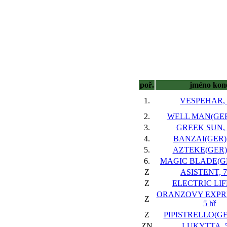
poř.
jméno kon
1.
VESPEHAR, 5
2.
WELL MAN(GER),
3.
GREEK SUN, 8
4.
BANZAI(GER), 
5.
AZTEKE(GER), 
6.
MAGIC BLADE(GER
Z
ASISTENT, 7 
Z
ELECTRIC LIFE
ORANZOVY EXPRE
Z
5 hř
Z
PIPISTRELLO(GER
ZN
LUKYTTA, 5