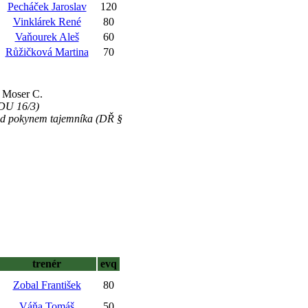
Pecháček Jaroslav
120
Vinklárek René
80
Vaňourek Aleš
60
Růžičková Martina
70
u Moser C.
(DU 16/3)
řed pokynem tajemníka (DŘ §
trenér
evq
Zobal František
80
Váňa Tomáš
50