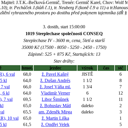
Majitel: J.T.K.-Bečková-Germič, Trenér: Germič Karel, Chov: Wolf M
.10), tr. Pecháček J.(kůň č.1), tr. Neuberg F.(koně č.9 a 11) a tr.Hanou
uštění vyhrazeného prostoru po dostihu před pokynem tajemníka (dŘ §
3. dostih, start 15:00:00
1019 Steeplechase společnosti CONSEQ
Steeplechase IV - 3600 m, cena, 5letí a starší
35000 Kč (17500 - 8050 - 5250 - 2450 - 1750)
Zápisné: 525 + 875 Kč, Startujících: 13
Stav dráhy:
ě
hmot.
jezdec
výrok
čas
stč
 6 val
68,0
ž. Pavel Kašný
JISTĚ
6
 kl
64,0
ž. Dušan Andrés
1 1/2
8
7 val
66,0
ž. Josef Váňa ml.
1 3/4
7
6 kl
64,0
Vladimír Verner
6
12
 7 val
69,5
Libor Šimůnek
1 1/2
11
kl
65,0
ž. Bohuslav Mátl
daleko
2
al
65,5
am. Zdeněk Mirga
daleko
3
, 10 val
65,0
ž. Martin Liška
1
 kl
61,5
ž. Ondřej Velek
5