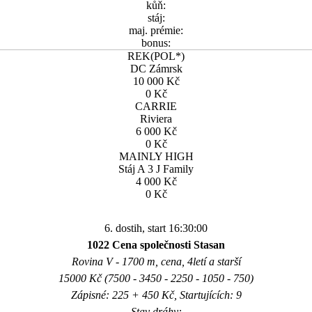
kůň:
stáj:
maj. prémie:
bonus:
REK(POL*)
DC Zámrsk
10 000 Kč
0 Kč
CARRIE
Riviera
6 000 Kč
0 Kč
MAINLY HIGH
Stáj A 3 J Family
4 000 Kč
0 Kč
6. dostih, start 16:30:00
1022 Cena společnosti Stasan
Rovina V - 1700 m, cena, 4letí a starší
15000 Kč (7500 - 3450 - 2250 - 1050 - 750)
Zápisné: 225 + 450 Kč, Startujících: 9
Stav dráhy: