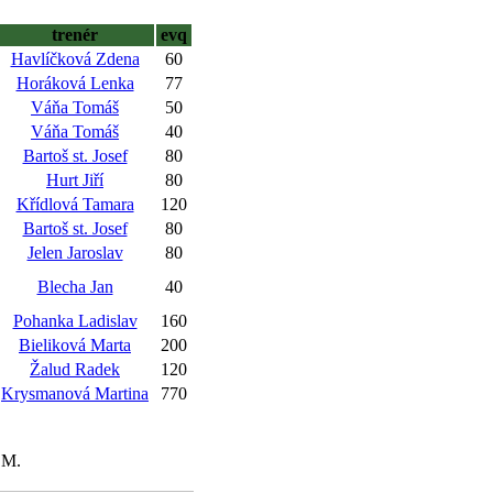
trenér
evq
Havlíčková Zdena
60
Horáková Lenka
77
Váňa Tomáš
50
Váňa Tomáš
40
Bartoš st. Josef
80
Hurt Jiří
80
Křídlová Tamara
120
Bartoš st. Josef
80
Jelen Jaroslav
80
Blecha Jan
40
Pohanka Ladislav
160
Bieliková Marta
200
Žalud Radek
120
Krysmanová Martina
770
 M.