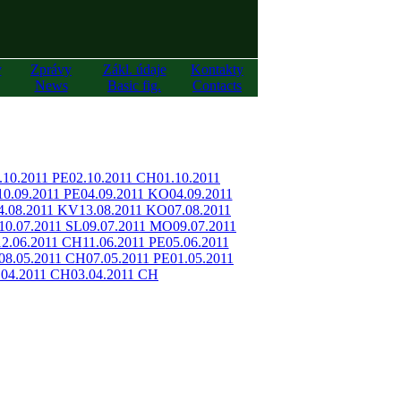
y
Zprávy
Zákl. údaje
Kontakty
News
Basic fig.
Contacts
.10.2011 PE
02.10.2011 CH
01.10.2011
10.09.2011 PE
04.09.2011 KO
04.09.2011
4.08.2011 KV
13.08.2011 KO
07.08.2011
10.07.2011 SL
09.07.2011 MO
09.07.2011
12.06.2011 CH
11.06.2011 PE
05.06.2011
08.05.2011 CH
07.05.2011 PE
01.05.2011
.04.2011 CH
03.04.2011 CH