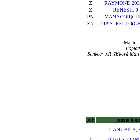
Z
RAYMOND 2002,
Z
RENESH, 9 
PN
MANACOR(GER)
ZN
PIPISTRELLO(GER
Majitel
Poplat
Sankce: tr.Růžičková Mar
poř.
jméno kon
1.
DANUBIUS, 3
2.
HIGH STORM, 