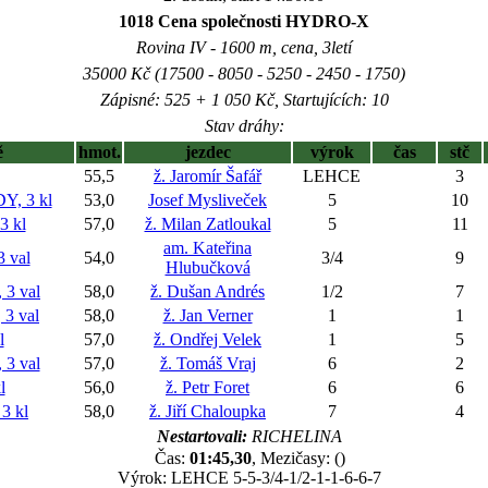
1018 Cena společnosti HYDRO-X
Rovina IV - 1600 m, cena, 3letí
35000 Kč (17500 - 8050 - 5250 - 2450 - 1750)
Zápisné: 525 + 1 050 Kč, Startujících: 10
Stav dráhy:
ě
hmot.
jezdec
výrok
čas
stč
55,5
ž. Jaromír Šafář
LEHCE
3
, 3 kl
53,0
Josef Mysliveček
5
10
 kl
57,0
ž. Milan Zatloukal
5
11
am. Kateřina
 val
54,0
3/4
9
Hlubučková
3 val
58,0
ž. Dušan Andrés
1/2
7
3 val
58,0
ž. Jan Verner
1
1
l
57,0
ž. Ondřej Velek
1
5
3 val
57,0
ž. Tomáš Vraj
6
2
l
56,0
ž. Petr Foret
6
6
3 kl
58,0
ž. Jiří Chaloupka
7
4
Nestartovali:
RICHELINA
Čas:
01:45,30
, Mezičasy: ()
Výrok: LEHCE 5-5-3/4-1/2-1-1-6-6-7