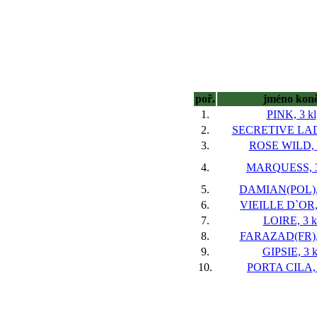
poř.
jméno kon
1.
PINK, 3 kl
2.
SECRETIVE LADY
3.
ROSE WILD, 3
4.
MARQUESS, 3
5.
DAMIAN(POL), 
6.
VIEILLE D`OR, 
7.
LOIRE, 3 k
8.
FARAZAD(FR), 
9.
GIPSIE, 3 k
10.
PORTA CILA, 