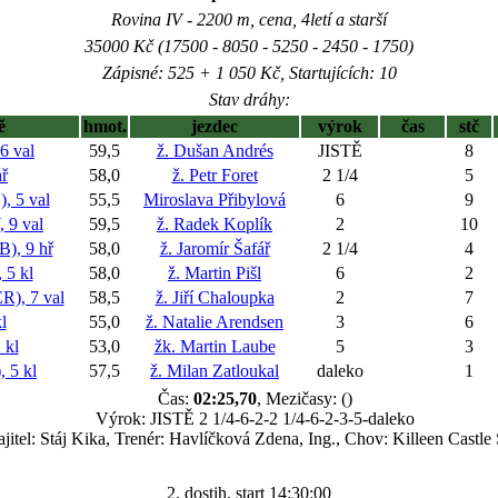
Rovina IV - 2200 m, cena, 4letí a starší
35000 Kč (17500 - 8050 - 5250 - 2450 - 1750)
Zápisné: 525 + 1 050 Kč, Startujících: 10
Stav dráhy:
ě
hmot.
jezdec
výrok
čas
stč
 val
59,5
ž. Dušan Andrés
JISTĚ
8
ř
58,0
ž. Petr Foret
2 1/4
5
 5 val
55,5
Miroslava Přibylová
6
9
9 val
59,5
ž. Radek Koplík
2
10
, 9 hř
58,0
ž. Jaromír Šafář
2 1/4
4
5 kl
58,0
ž. Martin Pišl
6
2
), 7 val
58,5
ž. Jiří Chaloupka
2
7
l
55,0
ž. Natalie Arendsen
3
6
 kl
53,0
žk. Martin Laube
5
3
 5 kl
57,5
ž. Milan Zatloukal
daleko
1
Čas:
02:25,70
, Mezičasy: ()
Výrok: JISTĚ 2 1/4-6-2-2 1/4-6-2-3-5-daleko
jitel: Stáj Kika, Trenér: Havlíčková Zdena, Ing., Chov: Killeen Castle
2. dostih, start 14:30:00