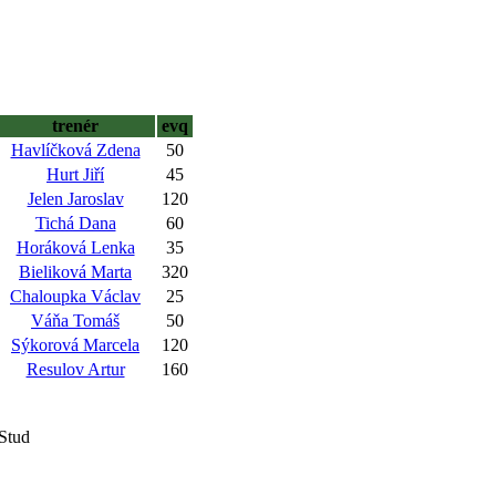
trenér
evq
Havlíčková Zdena
50
Hurt Jiří
45
Jelen Jaroslav
120
Tichá Dana
60
Horáková Lenka
35
Bieliková Marta
320
Chaloupka Václav
25
Váňa Tomáš
50
Sýkorová Marcela
120
Resulov Artur
160
 Stud