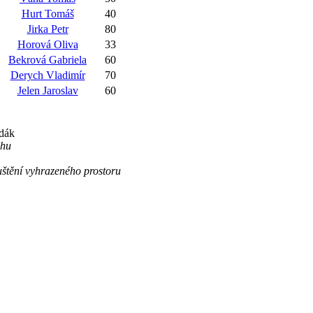
Hurt Tomáš
40
Jirka Petr
80
Horová Oliva
33
Bekrová Gabriela
60
Derych Vladimír
70
Jelen Jaroslav
60
ndák
ihu
uštění vyhrazeného prostoru