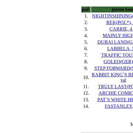
poř.
jméno kon
1.
NIGHTINSHINING(IR
2.
REK(POL*), 
3.
CARRIE, 4 
4.
MAINLY HIGH,
5.
DUBAI LAND(GB)
6.
LABBELA, 5
7.
TRAFFIC TOUR
8.
GOLEO(GER), 
9.
STEP FORWARD(SL
RABBIT KING`S BE
10.
val
11.
TRULY LAST(POL
12.
ARCHIE COMICS
13.
PAT`S WHITE HEA
14.
FASTANLEY, 
M