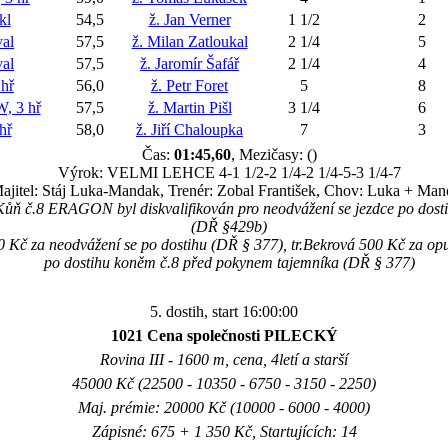
kl
54,5
ž. Jan Verner
1 1/2
2
al
57,5
ž. Milan Zatloukal
2 1/4
5
al
57,5
ž. Jaromír Šafář
2 1/4
4
hř
56,0
ž. Petr Foret
5
8
 3 hř
57,5
ž. Martin Pišl
3 1/4
6
hř
58,0
ž. Jiří Chaloupka
7
3
Čas:
01:45,60
, Mezičasy: ()
Výrok: VELMI LEHCE 4-1 1/2-2 1/4-2 1/4-5-3 1/4-7
ajitel: Stáj Luka-Mandak, Trenér: Zobal František, Chov: Luka + Ma
Kůň č.8 ERAGON byl diskvalifikován pro neodvážení se jezdce po dost
(DŘ §429b)
00 Kč za neodvážení se po dostihu (DŘ § 377), tr.Bekrová 500 Kč za op
po dostihu koněm č.8 před pokynem tajemníka (DŘ § 377)
5. dostih, start 16:00:00
1021 Cena společnosti PILECKÝ
Rovina III - 1600 m, cena, 4letí a starší
45000 Kč (22500 - 10350 - 6750 - 3150 - 2250)
Maj. prémie: 20000 Kč (10000 - 6000 - 4000)
Zápisné: 675 + 1 350 Kč, Startujících: 14