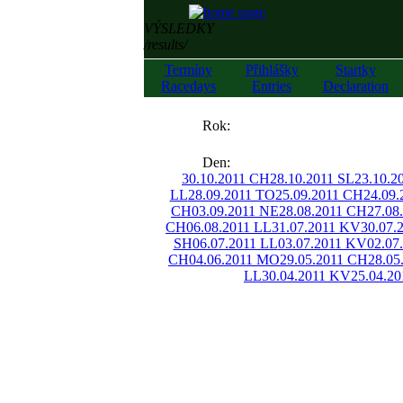
VÝSLEDKY
/results/
Termíny
Přihlášky
Startky
Racedays
Entries
Declaration
««
Rok:
»»
Den:
30.10.2011 CH
28.10.2011 SL
23.10.2
LL
28.09.2011 TO
25.09.2011 CH
24.09
CH
03.09.2011 NE
28.08.2011 CH
27.08
CH
06.08.2011 LL
31.07.2011 KV
30.07.
SH
06.07.2011 LL
03.07.2011 KV
02.07
CH
04.06.2011 MO
29.05.2011 CH
28.05
LL
30.04.2011 KV
25.04.2