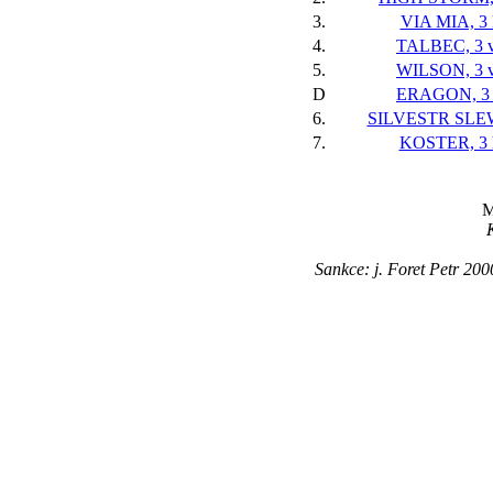
3.
VIA MIA, 3 
4.
TALBEC, 3 v
5.
WILSON, 3 v
D
ERAGON, 3 
6.
SILVESTR SLEW,
7.
KOSTER, 3 
M
Sankce: j. Foret Petr 20