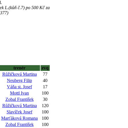
.
sek L.(kůň č.7) po 500 Kč za
 377)
trenér
evq
Růžičková Martina
77
Neuberg Filip
40
Váňa st. Josef
17
Mottl Ivan
100
Zobal František
30
Růžičková Martina
120
Slavíček Josef
100
Marťáková Romana
100
Zobal František
100