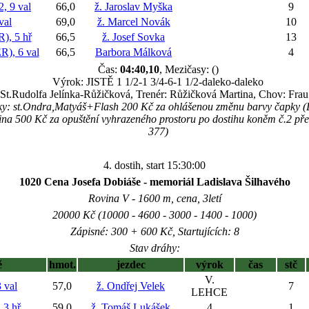
 9 val
66,0
ž. Jaroslav Myška
9
val
69,0
ž. Marcel Novák
10
, 5 hř
66,5
ž. Josef Sovka
13
), 6 val
66,5
Barbora Málková
4
Čas:
04:40,10
, Mezičasy: ()
Výrok: JISTĚ 1 1/2-1 3/4-6-1 1/2-daleko-daleko
: St.Rudolfa Jelínka-Růžičková, Trenér: Růžičková Martina, Chov: Fra
ky: st.Ondra,Matyáš+Flash 200 Kč za ohlášenou změnu barvy čapky 
tina 500 Kč za opuštění vyhrazeného prostoru po dostihu koněm č.2 p
377)
4. dostih, start 15:30:00
1020 Cena Josefa Dobiáše - memoriál Ladislava Šilhavého
Rovina V - 1600 m, cena, 3letí
20000 Kč (10000 - 4600 - 3000 - 1400 - 1000)
Zápisné: 300 + 600 Kč, Startujících: 8
Stav dráhy:
ě
hmot.
jezdec
výrok
čas
stč
V.
 val
57,0
ž. Ondřej Velek
7
LEHCE
3 hř
59,0
ž. Tomáš Lukášek
4
1