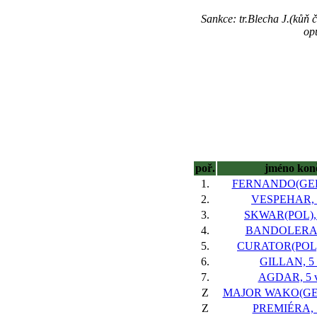
Sankce: tr.Blecha J.(kůň č
op
poř.
jméno kon
1.
FERNANDO(GER),
2.
VESPEHAR, 5
3.
SKWAR(POL), 
4.
BANDOLERA, 
5.
CURATOR(POL),
6.
GILLAN, 5 
7.
AGDAR, 5 v
Z
MAJOR WAKO(GER)
Z
PREMIÉRA, 5