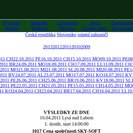
Výsledky
Statistiky
Legislativa
Avíza
Dokument
Results
Statistics
Decision
Foreign starts
Documents
Česká republika
Slovensko
ostatní zahraničí
2013
2012
2011
2010
2009
011 CH
22.10.2011 PE
16.10.2011 CH
15.10.2011 MO
09.10.2011 PE
08
.2011 BR
24.09.2011 MO
18.09.2011 CH
17.09.2011 LL
11.09.2011 CH
.2011 MO
21.08.2011 MI
21.08.2011 SL
20.08.2011 MI
20.08.2011 PE
1
2011 BV
24.07.2011 AL
23.07.2011 MO
17.07.2011 KO
16.07.2011 KV
.2011 PE
26.06.2011 CH
25.06.2011 BR
19.06.2011 KV
18.06.2011 SL
.2011 PE
22.05.2011 CH
21.05.2011 PE
15.05.2011 CH
14.05.2011 MO
011 KO
24.04.2011 CH
23.04.2011 BR
17.04.2011 CH
16.04.2011 LL
10
VÝSLEDKY ZE DNE
16.04.2011 Lysá nad Labem
1. dostih, start 14:00:00
1017 Cena společnosti SKY-SOFT