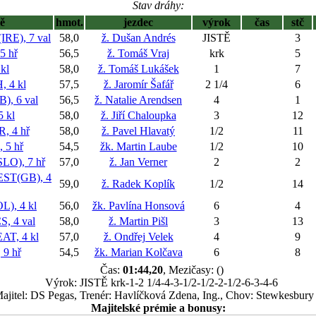
Stav dráhy:
ě
hmot.
jezdec
výrok
čas
stč
E), 7 val
58,0
ž. Dušan Andrés
JISTĚ
3
5 hř
56,5
ž. Tomáš Vraj
krk
5
kl
58,0
ž. Tomáš Lukášek
1
7
 4 kl
57,5
ž. Jaromír Šafář
2 1/4
6
, 6 val
56,5
ž. Natalie Arendsen
4
1
 kl
58,0
ž. Jiří Chaloupka
3
12
, 4 hř
58,0
ž. Pavel Hlavatý
1/2
11
5 hř
54,5
žk. Martin Laube
1/2
10
O), 7 hř
57,0
ž. Jan Verner
2
2
ST(GB), 4
59,0
ž. Radek Koplík
1/2
14
), 4 kl
56,0
žk. Pavlína Honsová
6
4
, 4 val
58,0
ž. Martin Pišl
3
13
T, 4 kl
57,0
ž. Ondřej Velek
4
9
9 hř
54,5
žk. Marian Kolčava
6
8
Čas:
01:44,20
, Mezičasy: ()
Výrok: JISTĚ krk-1-2 1/4-4-3-1/2-1/2-2-1/2-6-3-4-6
ajitel: DS Pegas, Trenér: Havlíčková Zdena, Ing., Chov: Stewkesbury
Majitelské prémie a bonusy: