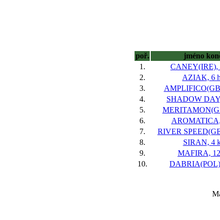
poř.
jméno kon
1.
CANEY(IRE), 6
2.
AZIAK, 6 h
3.
AMPLIFICO(GB),
4.
SHADOW DAY, 
5.
MERITAMON(GB)
6.
AROMATICA, 
7.
RIVER SPEED(GER
8.
SIRAN, 4 k
9.
MAFIRA, 12
10.
DABRIA(POL),
Ma