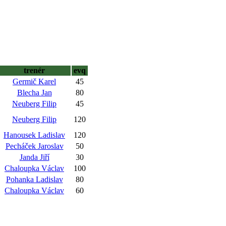
trenér
evq
Germič Karel
45
Blecha Jan
80
Neuberg Filip
45
Neuberg Filip
120
Hanousek Ladislav
120
Pecháček Jaroslav
50
Janda Jiří
30
Chaloupka Václav
100
Pohanka Ladislav
80
Chaloupka Václav
60