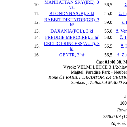
MANHATTAN SKY(IRE), 3
10.
56,5
ž
val
11.
BLONDYNA(GB), 3 kl
55,0
ž. I
RABBIT DIKTATOR(GB), 3
12.
59,0
ž.
hř
13.
DAXANIA(POL), 3 kl
55,0
ž. Ve
14.
FREDDIE MERC(IRE), 3 hř
58,0
ž. 
CELTIC PRINCESS(AUT), 3
15.
56,5
ž. 
kl
16.
GENTR, 3 hř
56,5
ž. Z
Čas:
01:40,38
, M
Výrok: VELMI LEHCE 3 1/2-hlava-3
Majitel: Paradise Park - Neube
Koně č.1 RABBIT DIKTATOR, č.4 CELTIC P
Sankce: j. Zatloukal M.3000 Kč
3
100
Rovin
35000 Kč (17
Zápisné: 