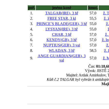
poř.
jméno koně
hmot.
1.
TALGAR(IRE), 3 hř
57,0
ž. 
2.
FREE STAR, 3 kl
55,5
ž.
3.
PRINCE`S BLADE(GER), 3 hř
55,0
ž
4.
LYSYAN(IRE), 3 hř
55,0
5.
CHAR, 3 hř
57,0
ž.
6.
KENDY(GB), 3 hř
57,0
ž. I
7.
NUPTIUS(GER), 3 val
57,0
ž
8.
WLADAN, 3 hř
58,5
ž. 
ANGE GUARDIAN(GER), 3
9.
57,0
ž. 
val
Čas:
01:18,6
Výrok: JISTĚ 2 
Majitel: Ardak Amirkulov, 
Kůň č.2 TALGAR byl vybrán k antidoping
Maji