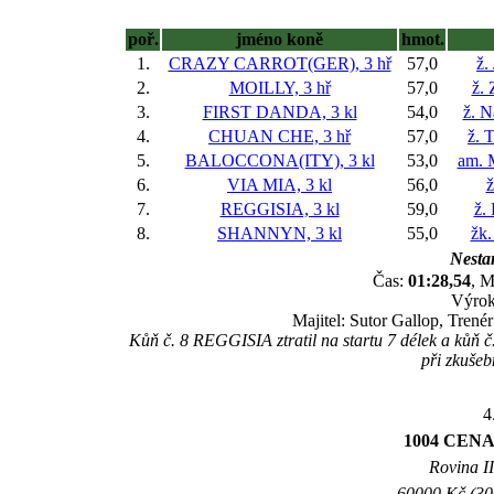
poř.
jméno koně
hmot.
1.
CRAZY CARROT(GER), 3 hř
57,0
ž.
2.
MOILLY, 3 hř
57,0
ž.
3.
FIRST DANDA, 3 kl
54,0
ž. N
4.
CHUAN CHE, 3 hř
57,0
ž. 
5.
BALOCCONA(ITY), 3 kl
53,0
am. 
6.
VIA MIA, 3 kl
56,0
ž
7.
REGGISIA, 3 kl
59,0
ž.
8.
SHANNYN, 3 kl
55,0
žk.
Nestar
Čas:
01:28,54
, M
Výrok
Majitel: Sutor Gallop, Tren
Kůň č. 8 REGGISIA ztratil na startu 7 délek a kůň č
při zkušeb
4
1004 CEN
Rovina II
60000 Kč (300