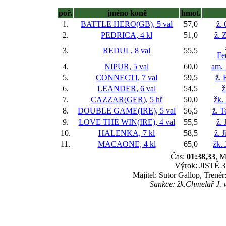
poř.
jméno koně
hmot.
1.
BATTLE HERO(GB), 5 val
57,0
ž.
2.
PEDRICA, 4 kl
51,0
ž. 
3.
REDUL, 8 val
55,5
Fe
4.
NIPUR, 5 val
60,0
am. 
5.
CONNECTI, 7 val
59,5
ž. 
6.
LEANDER, 6 val
54,5
ž
7.
CAZZAR(GER), 5 hř
50,0
žk.
8.
DOUBLE GAME(IRE), 5 val
56,5
ž. 
9.
LOVE THE WIN(IRE), 4 val
55,5
ž. 
10.
HALENKA, 7 kl
58,5
ž. 
11.
MACAONE, 4 kl
65,0
žk.
Čas:
01:38,33
, M
Výrok: JISTĚ 3 
Majitel: Sutor Gallop, Trené
Sankce: žk.Chmelař J. v