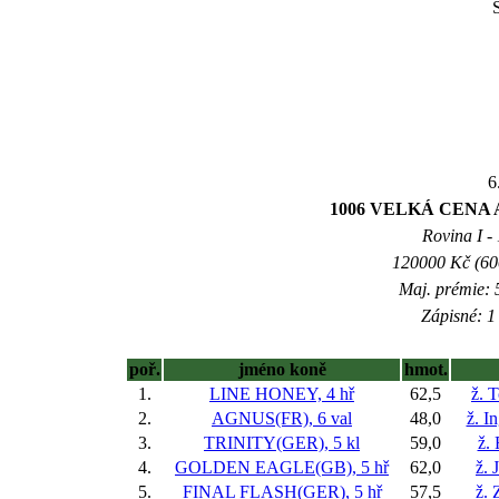
S
6
1006 VELKÁ CENA 
Rovina I - 
120000 Kč (600
Maj. prémie: 
Zápisné: 1 
poř.
jméno koně
hmot.
1.
LINE HONEY, 4 hř
62,5
ž. 
2.
AGNUS(FR), 6 val
48,0
ž. I
3.
TRINITY(GER), 5 kl
59,0
ž.
4.
GOLDEN EAGLE(GB), 5 hř
62,0
ž. 
5.
FINAL FLASH(GER), 5 hř
57,5
ž.