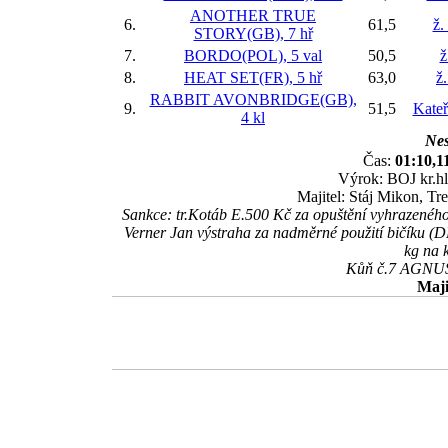
ANOTHER TRUE
6.
61,5
ž.
STORY(GB), 7 hř
7.
BORDO(POL), 5 val
50,5
ž
8.
HEAT SET(FR), 5 hř
63,0
ž
RABBIT AVONBRIDGE(GB),
9.
51,5
Kateř
4 kl
Nes
Čas:
01:10,1
Výrok: BOJ kr.hl
Majitel: Stáj Mikon, T
Sankce: tr.Kotáb E.500 Kč za opuštění vyhrazen
Verner Jan výstraha za nadměrné použití bičíku (D
kg na 
Kůň č.7 AGNUS 
Maji