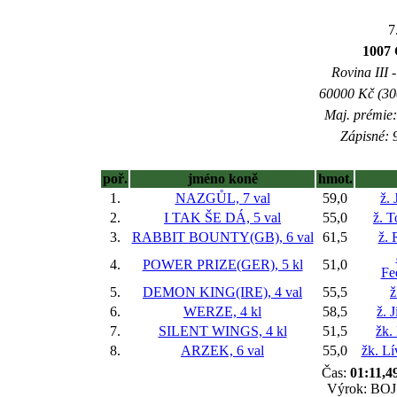
7
1007
Rovina III -
60000 Kč (300
Maj. prémie:
Zápisné: 9
poř.
jméno koně
hmot.
1.
NAZGŮL, 7 val
59,0
ž. 
2.
I TAK ŠE DÁ, 5 val
55,0
ž. 
3.
RABBIT BOUNTY(GB), 6 val
61,5
ž. 
4.
POWER PRIZE(GER), 5 kl
51,0
Fe
5.
DEMON KING(IRE), 4 val
55,5
ž
6.
WERZE, 4 kl
58,5
ž. 
7.
SILENT WINGS, 4 kl
51,5
žk.
8.
ARZEK, 6 val
55,0
žk. L
Čas:
01:11,4
Výrok: BOJ 3