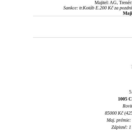
Majitel: AG, Trenér
Sankce: tr.Kotáb E.200 Kč za pozd
Maji
5
1005
Rovin
85000 Kč (425
Maj. prémie:
Zápisné: 1 