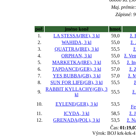
Maj. prémie:
Zápisné: 9
poř.
jméno koně
hmot.
1.
LA STESSA(IRE), 3 kl
59,0
ž.
2.
WAHIDA, 3 kl
55,0
ž.
3.
QUATTRA(IRE), 3 kl
55,5
ž
4.
ORPHAN, 3 kl
55,0
ž. Ve
5.
MARKETKA(IRE), 3 kl
55,5
ž. I
6.
TAPDANCE(GER), 3 kl
57,0
ž. 
7.
YES BUBBA(GB), 3 kl
57,0
ž. M
8.
SUN FOR LIFE(GB), 3 kl
55,5
ž
RABBIT KYLLACHY(GB), 3
9.
55,5
ž
kl
10.
EYLENE(GER), 3 kl
53,5
Fe
11.
ICYDA, 3 kl
58,5
ž. 
12.
GRENADA(POL), 3 kl
53,5
ž. N
Čas:
01:19,0
Výrok: BOJ krk-krk-4 