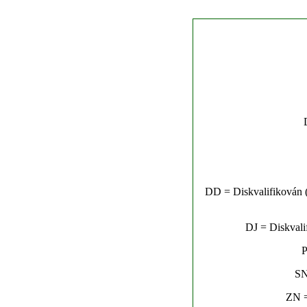
DD = Diskvalifikován (n
DJ = Diskvalif
P
SN
ZN =