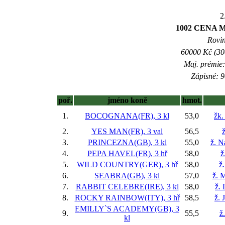
2
1002 CENA
Rovin
60000 Kč (300
Maj. prémie:
Zápisné: 9
poř.
jméno koně
hmot.
1.
BOCOGNANA(FR), 3 kl
53,0
žk.
2.
YES MAN(FR), 3 val
56,5
ž
3.
PRINCEZNA(GB), 3 kl
55,0
ž. N
4.
PEPA HAVEL(FR), 3 hř
58,0
ž
5.
WILD COUNTRY(GER), 3 hř
58,0
ž
6.
SEABRA(GB), 3 kl
57,0
ž. 
7.
RABBIT CELEBRE(IRE), 3 kl
58,0
ž.
8.
ROCKY RAINBOW(ITY), 3 hř
58,5
ž. 
EMILLY`S ACADEMY(GB), 3
9.
55,5
ž
kl