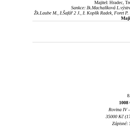
Majitel: Hradec, T
Sankce: žk.Machalíková L.výstr
Žk.Laube M., ž.Šafář 2 J., ž. Koplík Radek, Foret P
Maji
8
100
Rovina IV -
35000 Kč (17
Zápisné: 