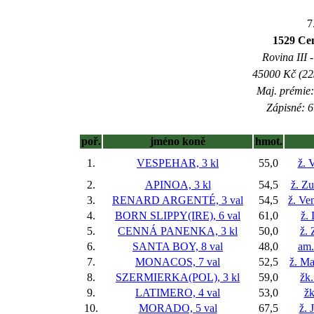
7
1529 Cen
Rovina III -
45000 Kč (225
Maj. prémie:
Zápisné: 6
poř.
jméno koně
hmot.
1.
VESPEHAR, 3 kl
55,0
ž. 
2.
APINOA, 3 kl
54,5
ž. Z
3.
RENARD ARGENTÉ, 3 val
54,5
ž. Ve
4.
BORN SLIPPY(IRE), 6 val
61,0
ž.
5.
CENNÁ PANENKA, 3 kl
50,0
ž.
6.
SANTA BOY, 8 val
48,0
am.
7.
MONACOS, 7 val
52,5
ž. Ma
8.
SZERMIERKA(POL), 3 kl
59,0
žk
9.
LATIMERO, 4 val
53,0
žk
10.
MORADO, 5 val
67,5
ž. 