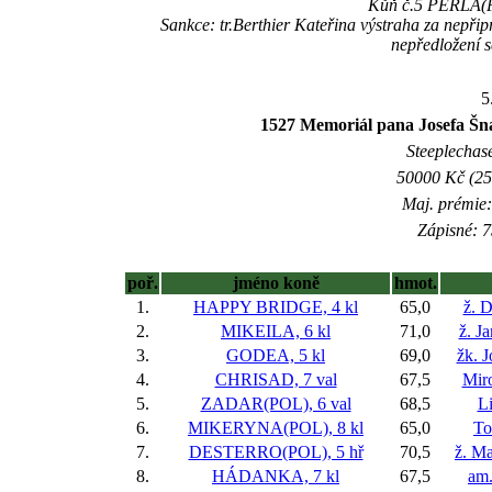
Kůň č.5 PERLA(PO
Sankce: tr.Berthier Kateřina výstraha za nepř
nepředložení 
5
1527 Memoriál pana Josefa Šnaj
Steeplechase
50000 Kč (25
Maj. prémie:
Zápisné: 7
poř.
jméno koně
hmot.
1.
HAPPY BRIDGE, 4 kl
65,0
ž. 
2.
MIKEILA, 6 kl
71,0
ž. J
3.
GODEA, 5 kl
69,0
žk. J
4.
CHRISAD, 7 val
67,5
Miro
5.
ZADAR(POL), 6 val
68,5
Li
6.
MIKERYNA(POL), 8 kl
65,0
To
7.
DESTERRO(POL), 5 hř
70,5
ž. M
8.
HÁDANKA, 7 kl
67,5
am.