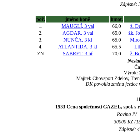
Zápisné: 5
poř.
jméno koně
hmot.
1.
MAUGLÍ, 3 val
66,0
ž. D
2.
AGDAR, 3 val
65,0
žk. J
3.
NUNČA, 3 kl
65,0
Miro
4.
ATLANTIDA, 3 kl
65,5
Li
ZN
SABRET, 3 hř
70,0
ž. B
Nestar
Ča
Výrok:
Majitel: Chovsport Zdelov, Tre
DK povolila změnu jezdce
11
1533 Cena společnosti GAZEL, spol. s r
Rovina IV -
30000 Kč (15
Zápisné: 4