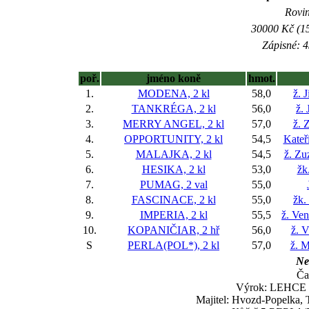
Rovin
30000 Kč (15
Zápisné: 4
poř.
jméno koně
hmot.
1.
MODENA, 2 kl
58,0
ž. 
2.
TANKRÉGA, 2 kl
56,0
ž. 
3.
MERRY ANGEL, 2 kl
57,0
ž. 
4.
OPPORTUNITY, 2 kl
54,5
Kateř
5.
MALAJKA, 2 kl
54,5
ž. Zu
6.
HESIKA, 2 kl
53,0
žk
7.
PUMAG, 2 val
55,0
8.
FASCINACE, 2 kl
55,0
žk.
9.
IMPERIA, 2 kl
55,5
ž. Ve
10.
KOPANIČIAR, 2 hř
56,0
ž. 
S
PERLA(POL*), 2 kl
57,0
ž. M
Ne
Ča
Výrok: LEHCE 1 
Majitel: Hvozd-Popelka, T