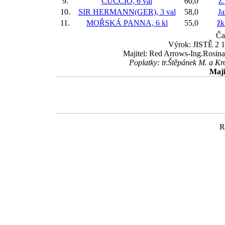
9.
CUCCIO, 6 val
60,0
ž.
10.
SIR HERMANN(GER), 3 val
58,0
Ja
11.
MOŘSKÁ PANNA, 6 kl
55,0
žk
Ča
Výrok: JISTĚ 2 1/
Majitel: Red Arrows-Ing.Rosina
Poplatky: tr.Štěpánek M. a Kr
Maji
R