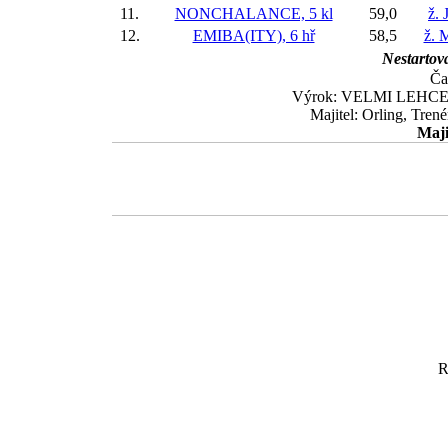
11.
NONCHALANCE, 5 kl
59,0
ž. 
12.
EMIBA(ITY), 6 hř
58,5
ž. 
Nestartova
Ča
Výrok: VELMI LEHCE 2 1
Majitel: Orling, Tren
Maji