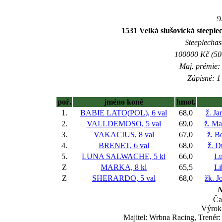
9
1531 Velká slušovická steeplec
Steeplechase
100000 Kč (500
Maj. prémie:
Zápisné: 1 
poř.
jméno koně
hmot.
1.
BABIE LATO(POL), 6 val
68,0
ž. J
2.
VALLDEMOSO, 5 val
69,0
ž. Ma
3.
VAKACIUS, 8 val
67,0
ž. B
4.
BRENET, 6 val
68,0
ž. D
5.
LUNA SALWACHE, 5 kl
66,0
Lu
Z
MARKA, 8 kl
65,5
Li
Z
SHERARDO, 5 val
68,0
žk. J
N
Ča
Výrok
Majitel: Wrbna Racing, Trenér