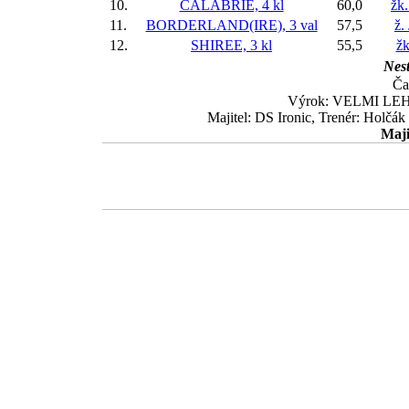
10.
CALABRIE, 4 kl
60,0
žk
11.
BORDERLAND(IRE), 3 val
57,5
ž.
12.
SHIREE, 3 kl
55,5
žk
Nest
Ča
Výrok: VELMI LEHCE
Majitel: DS Ironic, Trenér: Holčá
Maji