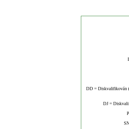
DD = Diskvalifikován (n
DJ = Diskvalif
P
SN