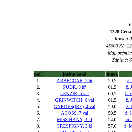
6
1528 Cena s
Rovina II
45000 Kč (225
Maj. prémie:
Zápisné: 6
poř.
jméno koně
hmot.
1.
ARBECCAR, 7 hř
59,5
ž.
2.
PUDR, 8 hř
61,5
ž. 
3.
LENZIR, 5 val
60,5
ž. 
4.
GRINWITCH, 6 val
61,5
ž. 
5.
GARDES(IRE), 4 val
59,0
ž.
6.
ACOSS, 7 val
59,5
ž. 
7.
MISS HANY, 3 kl
54,0
am.
8.
CRESPIGNY, 3 kl
57,0
ž. M