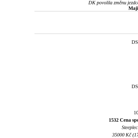
DK povolila změnu jezdc
Maji
DS
DS
10
1532 Cena sp
Steeplec
35000 Kč (17