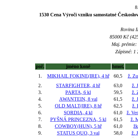
8
1530 Cena Výročí vzniku samostatné Českoslov
Rovina II
85000 Kč (425
Maj. prémie:
Zápisné: 1 
poř.
jméno koně
hmot.
1.
MIKHAIL FOKINE(IRE), 4 hř
60,5
ž. Z
2.
STARFIGHTER, 4 hř
63,0
ž. 
3.
PARTA, 6 kl
59,5
ž.
4.
AWANTEIN, 8 val
61,5
ž. 
5.
OLD MALT(IRE), 8 hř
62,5
ž.
6.
SORDIA, 4 kl
61,0
ž. Ve
7.
PYŠNÁ PRINCEZNA, 5 kl
61,5
ž. 
8.
COWBOY(HUN), 5 hř
61,0
žk
9.
STATUS QUO, 3 val
58,0
ž. 