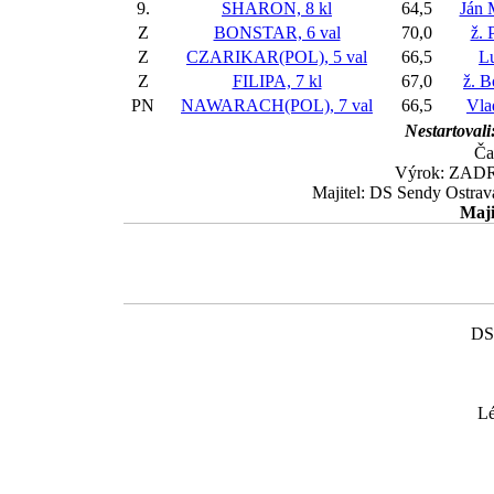
9.
SHARON, 8 kl
64,5
Ján 
Z
BONSTAR, 6 val
70,0
ž. 
Z
CZARIKAR(POL), 5 val
66,5
L
Z
FILIPA, 7 kl
67,0
ž. B
PN
NAWARACH(POL), 7 val
66,5
Vla
Nestartovali
Ča
Výrok: ZADRŽ
Majitel: DS Sendy Ostrava
Maji
DS
Lé