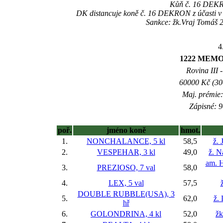
Kůň č. 16 DEKRO
DK distancuje koně č. 16 DEKRON z účasti v d
Sankce: žk.Vraj Tomáš 2
4
1222 MEM
Rovina III -
60000 Kč (300
Maj. prémie:
Zápisné: 9
poř.
jméno koně
hmot.
1.
NONCHALANCE, 5 kl
58,5
ž. 
2.
VESPEHAR, 3 kl
49,0
ž. N
am. H
3.
PREZIOSO, 7 val
58,0
4.
LEX, 5 val
57,5
DOUBLE RUBBLE(USA), 3
5.
62,0
ž.
hř
6.
GOLONDRINA, 4 kl
52,0
žk