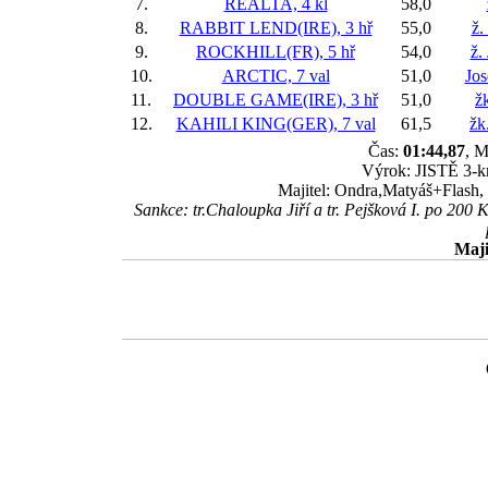
7.
REALTA, 4 kl
58,0
8.
RABBIT LEND(IRE), 3 hř
55,0
ž.
9.
ROCKHILL(FR), 5 hř
54,0
ž.
10.
ARCTIC, 7 val
51,0
Jos
11.
DOUBLE GAME(IRE), 3 hř
51,0
ž
12.
KAHILI KING(GER), 7 val
61,5
žk
Čas:
01:44,87
, M
Výrok: JISTĚ 3-kr
Majitel: Ondra,Matyáš+Flash, T
Sankce: tr.Chaloupka Jiří a tr. Pejšková I. po
Maji