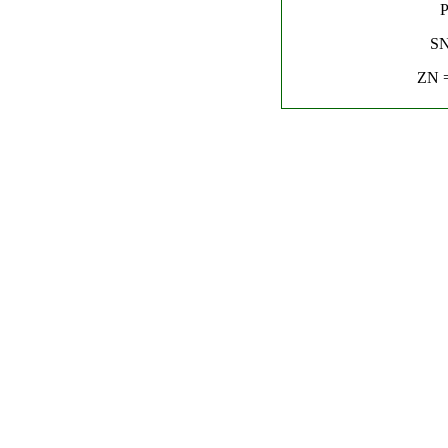
P
SN
ZN =