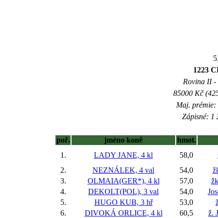
5
1223 
Rovina II -
85000 Kč (425
Maj. prémie:
Zápisné: 1 
poř.
jméno koně
hmot.
1.
LADY JANE, 4 kl
58,0
2.
NEZNÁLEK, 4 val
54,0
ž
3.
OLMAIA(GER*), 4 kl
57,0
žk
4.
DEKOLT(POL), 3 val
54,0
Jos
5.
HUGO KUB, 3 hř
53,0
6.
DIVOKÁ ORLICE, 4 kl
60,5
ž. 