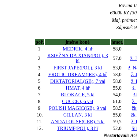
Rovina II
60000 Kč (300
Maj. prémie:
Zápisné: 9
poř.
jméno koně
hmot.
1.
MEDRIK, 4 hř
58,0
KSIEŽNA DA XIAN(POL), 3
2.
57,0
ž. 
kl
3.
FIRST JAPE(POL), 3 kl
53,0
ž. N
4.
EROTIC DREAM(IRE), 4 hř
58,0
ž. 
5.
DIKTATORIAL(GB), 7 val
58,0
ž.
6.
HMAT, 4 hř
55,0
ž.
7.
BLOKACE, 5 kl
54,0
ž
8.
CUCCIO, 6 val
61,0
ž.
9.
POLISH MAGIC(GB), 9 val
58,5
žk
10.
GILLAN, 3 kl
55,0
žk.
11.
ANDALOUSE(GER), 5 kl
59,5
ž.
12.
TRIUMF(POL), 3 hř
52,0
Si
Nestartovali:
AG