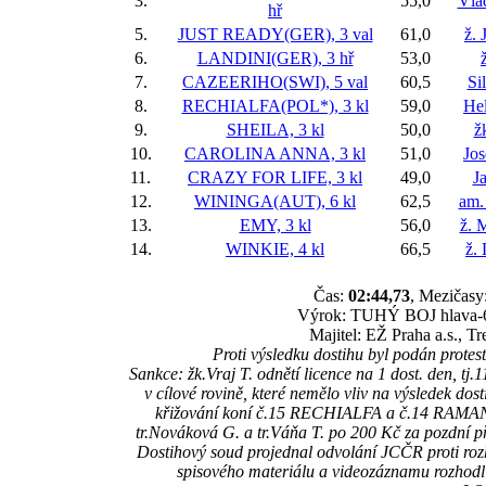
3.
55,0
Vla
hř
5.
JUST READY(GER), 3 val
61,0
ž. 
6.
LANDINI(GER), 3 hř
53,0
7.
CAZEERIHO(SWI), 5 val
60,5
Si
8.
RECHIALFA(POL*), 3 kl
59,0
He
9.
SHEILA, 3 kl
50,0
ž
10.
CAROLINA ANNA, 3 kl
51,0
Jos
11.
CRAZY FOR LIFE, 3 kl
49,0
J
12.
WININGA(AUT), 6 kl
62,5
am.
13.
EMY, 3 kl
56,0
ž. 
14.
WINKIE, 4 kl
66,5
ž.
Čas:
02:44,73
, Mezičasy:
Výrok: TUHÝ BOJ hlava-6-k
Majitel: EŽ Praha a.s.,
Proti výsledku dostihu byl podán protest
Sankce: žk.Vraj T. odnětí licence na 1 dost. de
v cílové rovině, které nemělo vliv na výsledek dost
křižování koní č.15 RECHIALFA a č.14 RAMANA v
tr.Nováková G. a tr.Váňa T. po 200 Kč za pozdn
Dostihový soud projednal odvolání JCČR proti roz
spisového materiálu a videozáznamu rozhodl