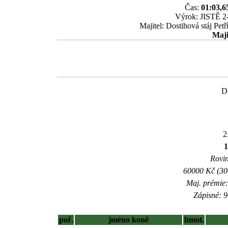
Čas:
01:03,6
Výrok: JISTĚ 2-
Majitel: Dostihová stáj Pe
Maji
Do
2
Rovin
60000 Kč (300
Maj. prémie:
Zápisné: 9
poř.
jméno koně
hmot.