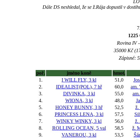
LO
Dále DS neshledal, že se ž.Rája dopustil v dosti
7
122
Rovina IV -
35000 Kč (17
Zápisné: 5
poř.
jméno koně
hmot.
1.
I WILL FLY, 3 kl
51,0
Jos
2.
IDEALIST(POL), 7 hř
60,0
am. 
3.
DIVINKA, 3 kl
55,0
am.
4.
WIONA, 3 kl
48,0
J
5.
HONEY BUNNY, 3 hř
52,5
ž.
6.
PRINCESS LENA, 3 kl
57,5
Si
7.
WINKY WINKY, 3 kl
56,0
ž.
8.
ROLLING OCEAN, 5 val
58,5
ž. 
9.
VANEROU, 3 kl
53,5
Šá