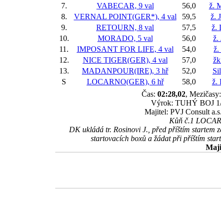
7.
VABECAR, 9 val
56,0
ž. 
8.
VERNAL POINT(GER*), 4 val
59,5
ž. 
9.
RETOURN, 8 val
57,5
ž.
10.
MORADO, 5 val
56,0
ž.
11.
IMPOSANT FOR LIFE, 4 val
54,0
ž.
12.
NICE TIGER(GER), 4 val
57,0
žk
13.
MADANPOUR(IRE), 3 hř
52,0
Si
S
LOCARNO(GER), 6 hř
58,0
ž.
Čas:
02:28,02
, Mezičasy:
Výrok: TUHÝ BOJ 1/2-
Majitel: PVJ Consult a.s
Kůň č.1 LOCARNO
DK ukládá tr. Rosinovi J., před příštím starte
startovacích boxů a žádat při příštím sta
Maji