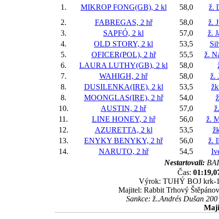
1.
MIKROP FONG(GB), 2 kl
58,0
ž. 
2.
FABREGAS, 2 hř
58,0
ž. 
3.
SAPFÓ, 2 kl
57,0
ž. 
4.
OLD STORY, 2 kl
53,5
Si
5.
OFICER(POL), 2 hř
55,5
ž. N
6.
LAURA LUTHY(GB), 2 kl
58,0
7.
WAHIGH, 2 hř
58,0
ž.
8.
DUSILENKA(IRE), 2 kl
53,5
žk
8.
MOONGLAS(IRE), 2 hř
54,0
ž
10.
AUSTIN, 2 hř
57,0
ž
11.
LINE HONEY, 2 hř
56,0
ž. M
12.
AZURETTA, 2 kl
53,5
žk
13.
ENYKY BENYKY, 2 hř
56,0
ž. 
14.
NARUTO, 2 hř
54,5
Iv
Nestartovali:
BAI
Čas:
01:19,0
Výrok: TUHÝ BOJ krk-1/2
Majitel: Rabbit Trhový Štěpánov
Sankce: ž..Andrés Dušan 200
Maji