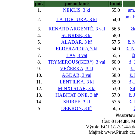
poř.
jméno koně
hmot.
1.
NEKLIS, 3 kl
55,0
am.
am. H
2.
LA TORTURA, 3 kl
54,0
3.
RENARD ARGENTÉ, 3 val
56,5
žk
4.
SUNRISE, 3 kl
58,0
5.
ALADAR, 3 hř
57,5
ž. 
6.
ELDERA(POL), 3 kl
54,0
ž. N
7.
LAV, 3 val
55,5
ž
8.
TRYMEROUS(GER*), 3 val
60,0
ž. 
9.
VEČERKA, 3 kl
55,5
ž.
10.
AGDAR, 3 val
58,0
ž.
11.
LENTILKA, 3 kl
55,0
žk
12.
MINXI STAR, 3 kl
53,0
Si
13.
HABITAT ONE, 3 hř
57,0
ž. 
14.
SHIREE, 3 kl
57,5
ž.
S
DEKRON, 3 hř
56,5
Nestartova
Čas:
01:44,88
, M
Výrok: BOJ 1/2-3 1/4-krk-
Majitel: www.Piruch.cz,