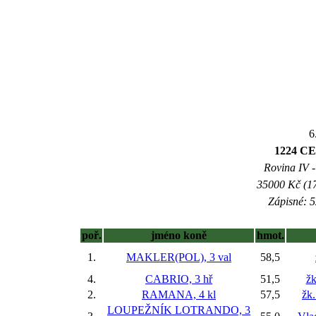
6
1224 C
Rovina IV -
35000 Kč (17
Zápisné: 5
poř.
jméno koně
hmot.
1.
MAKLER(POL), 3 val
58,5
4.
CABRIO, 3 hř
51,5
žk
2.
RAMANA, 4 kl
57,5
žk
LOUPEŽNÍK LOTRANDO, 3