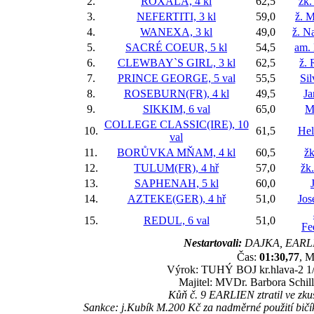
2.
ROXALA, 4 kl
62,5
žk.
3.
NEFERTITI, 3 kl
59,0
ž. M
4.
WANEXA, 3 kl
49,0
ž. N
5.
SACRÉ COEUR, 5 kl
54,5
am. 
6.
CLEWBAY`S GIRL, 3 kl
62,5
ž. 
7.
PRINCE GEORGE, 5 val
55,5
Si
8.
ROSEBURN(FR), 4 kl
49,5
Ja
9.
SIKKIM, 6 val
65,0
M
COLLEGE CLASSIC(IRE), 10
10.
61,5
Hel
val
11.
BORŮVKA MŇAM, 4 kl
60,5
žk
12.
TULUM(FR), 4 hř
57,0
žk.
13.
SAPHENAH, 5 kl
60,0
14.
AZTEKE(GER), 4 hř
51,0
Jos
15.
REDUL, 6 val
51,0
Fe
Nestartovali:
DAJKA, EARL
Čas:
01:30,77
, M
Výrok: TUHÝ BOJ kr.hlava-2 1/2-
Majitel: MVDr. Barbora Schill
Kůň č. 9 EARLIEN ztratil ve zkuš
Sankce: j.Kubík M.200 Kč za nadměrné použití bičík