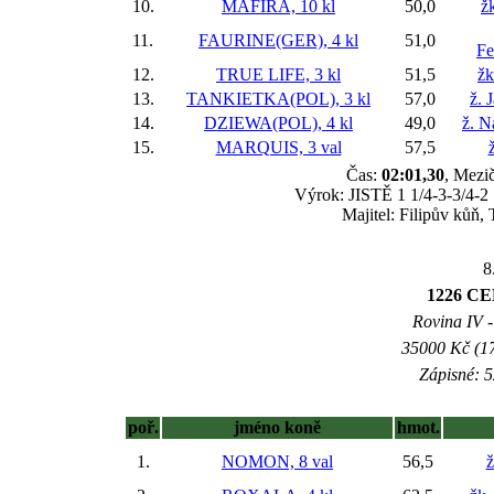
10.
MAFIRA, 10 kl
50,0
ž
11.
FAURINE(GER), 4 kl
51,0
Fe
12.
TRUE LIFE, 3 kl
51,5
žk
13.
TANKIETKA(POL), 3 kl
57,0
ž. 
14.
DZIEWA(POL), 4 kl
49,0
ž. N
15.
MARQUIS, 3 val
57,5
Čas:
02:01,30
, Mezič
Výrok: JISTĚ 1 1/4-3-3/4-2 1
Majitel: Filipův kůň,
8
1226 C
Rovina IV -
35000 Kč (17
Zápisné: 5
poř.
jméno koně
hmot.
1.
NOMON, 8 val
56,5
ž