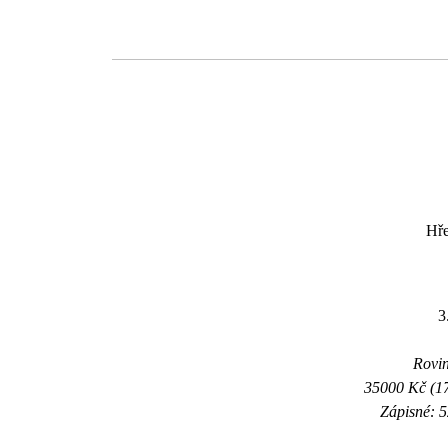
Hře
3
Rovin
35000 Kč (17
Zápisné: 5