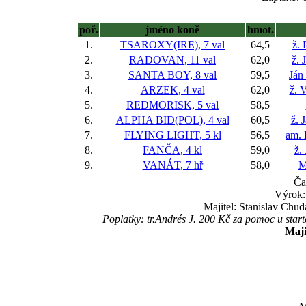
poř.
jméno koně
hmot.
1.
TSAROXY(IRE), 7 val
64,5
ž.
2.
RADOVAN, 11 val
62,0
ž. 
3.
SANTA BOY, 8 val
59,5
Ján
4.
ARZEK, 4 val
62,0
ž. 
5.
REDMORISK, 5 val
58,5
6.
ALPHA BID(POL), 4 val
60,5
ž. 
7.
FLYING LIGHT, 5 kl
56,5
am. 
8.
FANČA, 4 kl
59,0
ž.
9.
VANÁT, 7 hř
58,0
M
Ča
Výrok:
Majitel: Stanislav Chu
Poplatky: tr.Andrés J. 200 Kč za pomoc u star
Maji