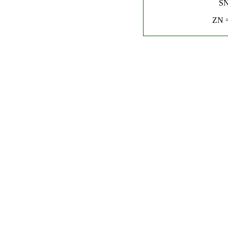
SN
ZN =