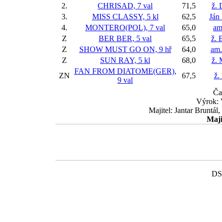
2.
CHRISAD, 7 val
71,5
ž. 
3.
MISS CLASSY, 5 kl
62,5
Ján
4.
MONTERO(POL), 7 val
65,0
am
Z
BER BER, 5 val
65,5
ž. 
Z
SHOW MUST GO ON, 9 hř
64,0
am.
Z
SUN RAY, 5 kl
68,0
ž. 
FAN FROM DIATOME(GER),
ZN
67,5
ž.
9 val
Ča
Výrok:
Majitel: Jantar Bruntá
Maji
DS