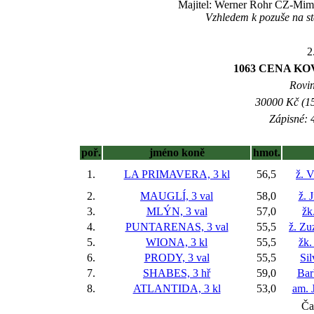
Majitel: Werner Rohr CZ-Mimr
Vzhledem k pozuše na st
2
1063 CENA KO
Rovin
30000 Kč (15
Zápisné: 4
poř.
jméno koně
hmot.
1.
LA PRIMAVERA, 3 kl
56,5
ž. 
2.
MAUGLÍ, 3 val
58,0
ž. 
3.
MLÝN, 3 val
57,0
žk
4.
PUNTARENAS, 3 val
55,5
ž. Zu
5.
WIONA, 3 kl
55,5
žk.
6.
PRODY, 3 val
55,5
Si
7.
SHABES, 3 hř
59,0
Bar
8.
ATLANTIDA, 3 kl
53,0
am. 
Ča