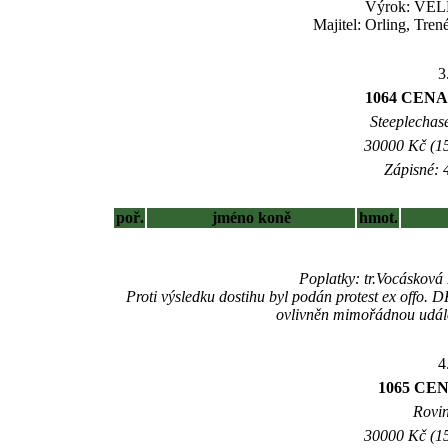
Výrok: VELM
Majitel: Orling, Tre
3
1064 CENA
Steeplechase
30000 Kč (15
Zápisné: 4
poř.
jméno koně
hmot.
Poplatky: tr.Vocásková
Proti výsledku dostihu byl podán protest ex offo. 
ovlivněn mimořádnou událost
4
1065 CE
Rovin
30000 Kč (15