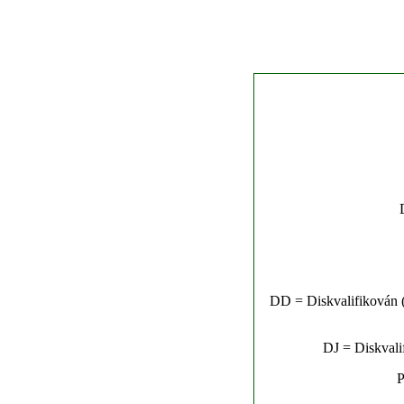
DD = Diskvalifikován (n
DJ = Diskvalif
P