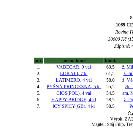
8
1069 C
Rovina IV
30000 Kč (15
Zápisné: 4
poř.
jméno koně
hmot.
1.
VABECAR, 9 val
60,5
ž. Mi
2.
LOKALI, 7 kl
61,5
ž. Ji
3.
LATIMERO, 4 val
58,0
ž. Vá
4.
PYŠNÁ PRINCEZNA, 5 kl
55,5
žk.
5.
CIOS(POL), 4 val
54,5
am. M
6.
HAPPY BRIDGE, 4 kl
58,5
ž. D
7.
ICY SPICY(GB), 4 kl
58,5
P
Ča
Výrok: ZAD
Majitel: Stáj Filip, 