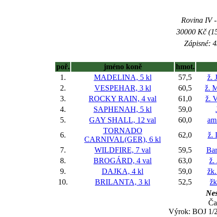
Rovina IV -
30000 Kč (15
Zápisné: 4
poř.
jméno koně
hmot.
1.
MADELINA, 5 kl
57,5
ž. 
2.
VESPEHAR, 3 kl
60,5
ž. 
3.
ROCKY RAIN, 4 val
61,0
ž. 
4.
SAPHENAH, 5 kl
59,0
5.
GAY SHALL, 12 val
60,0
am
TORNADO
6.
62,0
ž.
CARNIVAL(GER), 6 kl
7.
WILDFIRE, 7 val
59,5
Bar
8.
BROGÁRD, 4 val
63,0
ž.
9.
DAJKA, 4 kl
59,0
žk.
10.
BRILANTA, 3 kl
52,5
žk
Nes
Ča
Výrok: BOJ 1/2-