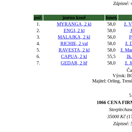
Zápisné: 4
poř.
jméno koně
hmot.
1.
MYRANGA, 2 kl
58,0
ž. V
2.
ENGI, 2 kl
58,0
3.
MALAJKA, 2 kl
56,0
P
4.
RICHIE, 2 val
58,0
ž. 
5.
RAVESTA, 2 kl
58,0
ž. Ma
6.
CAPUA, 2 kl
55,5
žk
7.
GEDAR, 2 hř
58,0
ž. 
Ča
Výrok: BO
Majitel: Orling, Tre
5
1066 CENA FI
Steeplechase
35000 Kč (17
Zápisné: 5