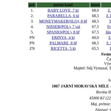
poř.
jméno koně
hmot.
1.
BABY LOVE, 7 kl
68,0
ž
2.
PARABELLA, 6 kl
68,5
ž.
3.
MONEYMAKER(SLO), 8 hř
68,5
T
4.
NISSER(POL), 7 val
67,5
Fr
5.
SPANIO(POL), 8 hř
67,5
Já
PN
ERINYA, 4 kl
60,0
ž
PN
PALMARE, 8 hř
68,5
ž.
ZN
RICETTA, 5 kl
65,5
Nestar
Ča
Výro
Majitel: Stáj Vymazal,
6
1067 JARNÍ MORAVSKÁ MÍLE 
Rovina II
45000 Kč (225
Maj. prémie:
Zápisné: 6