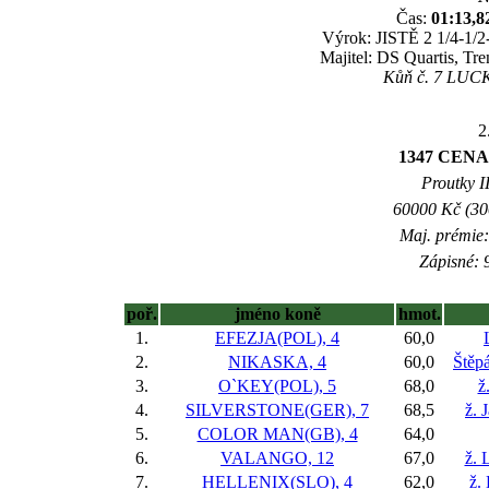
Čas:
01:13,8
Výrok: JISTĚ 2 1/4-1/2-
Majitel: DS Quartis, Tr
Kůň č. 7 LUCKY
2
1347 CEN
Proutky II
60000 Kč (300
Maj. prémie:
Zápisné: 9
poř.
jméno koně
hmot.
1.
EFEZJA(POL), 4
60,0
2.
NIKASKA, 4
60,0
Štěp
3.
O`KEY(POL), 5
68,0
ž
4.
SILVERSTONE(GER), 7
68,5
ž. 
5.
COLOR MAN(GB), 4
64,0
6.
VALANGO, 12
67,0
ž. 
7.
HELLENIX(SLO), 4
62,0
ž.