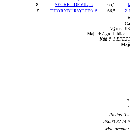
8.
SECRET DEVIL, 5
65,5
M
Z
THORNBURY(GER), 6
66,5
ž.
N
Ča
Výrok: JIS
Majitel: Agro Liblice, 
Kůň č. 1 EFEZJA
Maji
3
Rovina II -
85000 Kč (425
Maj. prémie: