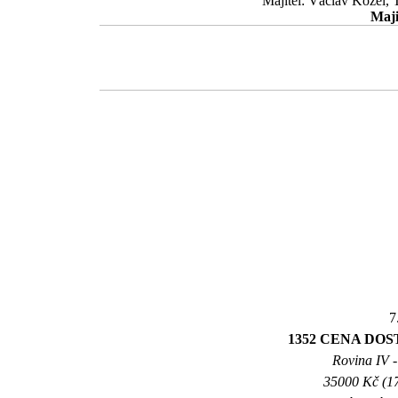
Majitel: Václav Kozel, 
Maji
7
1352 CENA DO
Rovina IV -
35000 Kč (17