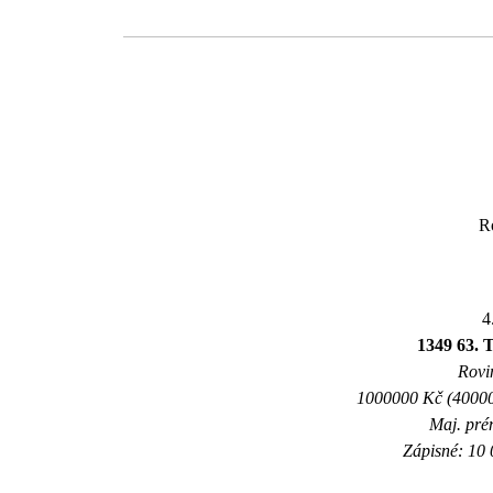
R
4
1349 63
Rovin
1000000 Kč (40000
Maj. pré
Zápisné: 10 