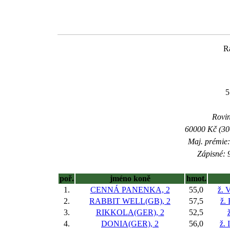
R
5
Rovin
60000 Kč (300
Maj. prémie:
Zápisné: 9
poř.
jméno koně
hmot.
1.
CENNÁ PANENKA, 2
55,0
ž. 
2.
RABBIT WELL(GB), 2
57,5
ž.
3.
RIKKOLA(GER), 2
52,5
4.
DONIA(GER), 2
56,0
ž. 