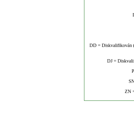
DD = Diskvalifikován (n
DJ = Diskvalif
P
SN
ZN =