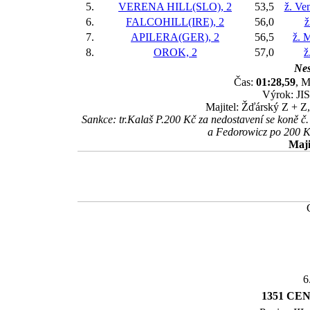
5.
VERENA HILL(SLO), 2
53,5
ž. Ve
6.
FALCOHILL(IRE), 2
56,0
ž
7.
APILERA(GER), 2
56,5
ž. 
8.
OROK, 2
57,0
ž
Nes
Čas:
01:28,59
, M
Výrok: JIS
Majitel: Žďárský Z + Z
Sankce: tr.Kalaš P.200 Kč za nedostavení se koně 
a Fedorowicz po 200 K
Maji
6
1351 CE