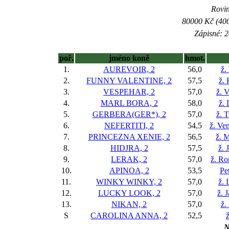
Rovin
80000 Kč (400
Zápisné: 2
poř.
jméno koně
hmot.
1.
AUREVOIR, 2
56,0
ž.
2.
FUNNY VALENTINE, 2
57,5
ž.
3.
VESPEHAR, 2
57,0
ž. 
4.
MARL BORA, 2
58,0
ž.
5.
GERBERA(GER*), 2
57,0
ž. 
6.
NEFERTITI, 2
54,5
ž. Ve
7.
PRINCEZNA XENIE, 2
56,5
ž. M
8.
HIDJRA, 2
57,5
ž. 
9.
LERAK, 2
57,0
ž. Ro
10.
APINOA, 2
53,5
Pe
11.
WINKY WINKY, 2
57,0
ž. 
12.
LUCKY LOOK, 2
57,0
ž. 
13.
NIKAN, 2
57,0
ž.
S
CAROLINA ANNA, 2
52,5
ž
N