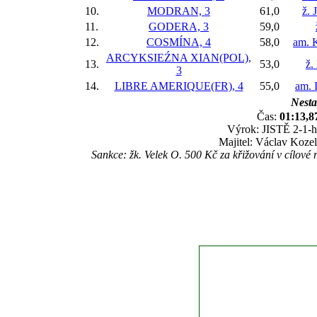
10.
MODRAN, 3
61,0
ž. 
11.
GODERA, 3
59,0
12.
COSMÍNA, 4
58,0
am. 
ARCYKSIEŹNA XIAN(POL),
13.
53,0
ž.
3
14.
LIBRE AMERIQUE(FR), 4
55,0
am. 
Nesta
Čas:
01:13,8
Výrok: JISTĚ 2-1-hl
Majitel: Václav Kozel
Sankce: žk. Velek O. 500 Kč za křižování v cílov