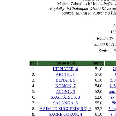
Majitel: Zahrad.tech.Honda-Pejškov
Poplatky: tr.Chaloupka V.1000 Kč za o
Sankce: žk.Vraj R. výstraha a ž.
8
13
Rovina IV -
35000 Kč (17
Zápisné: 5
poř.
jméno koně
hmot.
1.
HIPPIATER, 4
51,0
ž
2.
ARCTIC, 6
57,0
ž
3.
BENAFI, 5
61,0
ž. 
4.
NOMON, 7
54,0
ž. 
5.
ALONG, 3
52,0
am. 
6.
SAGITÁRIUS, 3
52,0
žk.
7.
SALANGA, 6
55,0
žk
8.
AAIM TO SUCCEED(IRE), 3
52,5
ž. I
9.
SACRÉ COEUR, 4
61,0
ž. 