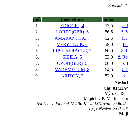
Zápisné: 1 
poř.
jméno koně
hmot.
1.
EDIGGIO, 4
57,5
ž. 
2.
LOREO(GER), 6
56,5
ž. 
3.
AMARANTHA, 7
62,5
ž. 
4.
VERY LUCK, 6
58,0
Pe
5.
IRISH MIRACLE, 3
60,0
ž. 
6.
SIBILA, 5
53,0
ž. R
7.
OZON(GER), 6
60,0
ž.
8.
VADEMECUM, 8
64,5
ž. 
9.
ARIZON, 3
52,0
ž.
Nestart
Čas:
01:11,9
Výrok: JISTĚ
Majitel: CK-Martin Tour
Sankce: ž.Janáček V. 500 Kč za křižování v cílové
c)., ž.Neslerová R.2
Maji