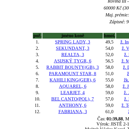
Rovina III -
60000 Kč (300
Maj. prémie:
Zápisné: 9
poř.
jméno koně
hmot.
1.
SPRING LADY, 3
49,5
ž. I
2.
SEKUNDANT, 3
54,0
ž. 
3.
REALTA, 3
52,0
ž.
4.
ASIJSKÝ TYGR, 6
56,5
ž. M
5.
RABBIT BOUNTY(GB), 3
58,0
ž. 
6.
PARAMOUNT STAR, 8
51,0
ž
7.
KAHILI KING(GER), 6
55,0
žk
8.
AQUAREL, 6
58,0
ž. 
9.
LEARJET, 4
59,0
ž.
10.
BEL CANTO(POL), 7
57,0
ž.
11.
ANTHONY, 6
59,0
ž. 
12.
FABRIANA, 3
61,0
Čas:
01:39,88
, M
Výrok: JISTĚ 2-1 