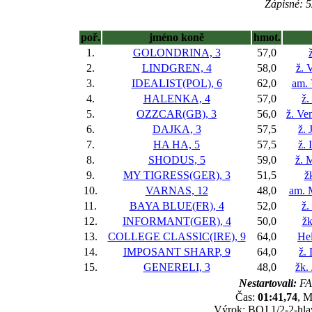
Zápisné: 5
poř.
jméno koně
hmot.
1.
GOLONDRINA, 3
57,0
2.
LINDGREN, 4
58,0
ž. 
3.
IDEALIST(POL), 6
62,0
am. 
4.
HALENKA, 4
57,0
ž.
5.
OZZCAR(GB), 3
56,0
ž. Ve
6.
DAJKA, 3
57,5
ž. 
7.
HA HA, 5
57,5
ž.
8.
SHODUS, 5
59,0
ž. 
9.
MY TIGRESS(GER), 3
51,5
ž
10.
VARNAS, 12
48,0
am. 
11.
BAYA BLUE(FR), 4
52,0
ž.
12.
INFORMANT(GER), 4
50,0
žk
13.
COLLEGE CLASSIC(IRE), 9
64,0
He
14.
IMPOSANT SHARP, 9
64,0
ž.
15.
GENERELI, 3
48,0
žk.
Nestartovali:
FA
Čas:
01:41,74
, M
Výrok: BOJ 1/2-2-hlav