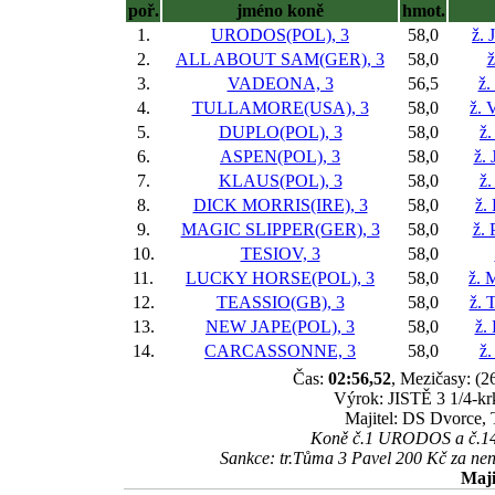
poř.
jméno koně
hmot.
1.
URODOS(POL), 3
58,0
ž. 
2.
ALL ABOUT SAM(GER), 3
58,0
ž
3.
VADEONA, 3
56,5
ž.
4.
TULLAMORE(USA), 3
58,0
ž. 
5.
DUPLO(POL), 3
58,0
ž.
6.
ASPEN(POL), 3
58,0
ž. 
7.
KLAUS(POL), 3
58,0
ž.
8.
DICK MORRIS(IRE), 3
58,0
ž.
9.
MAGIC SLIPPER(GER), 3
58,0
ž. 
10.
TESIOV, 3
58,0
11.
LUCKY HORSE(POL), 3
58,0
ž. 
12.
TEASSIO(GB), 3
58,0
ž. 
13.
NEW JAPE(POL), 3
58,0
ž.
14.
CARCASSONNE, 3
58,0
ž.
Čas:
02:56,52
, Mezičasy: (26
Výrok: JISTĚ 3 1/4-krk
Majitel: DS Dvorce,
Koně č.1 URODOS a č.14 
Sankce: tr.Tůma 3 Pavel 200 Kč za ne
Maji