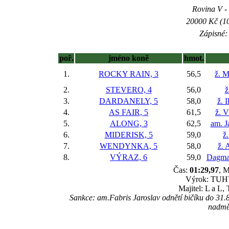
Rovina V - 
20000 Kč (10
Zápisné: 
poř.
jméno koně
hmot.
1.
ROCKY RAIN, 3
56,5
ž. M
2.
STEVERO, 4
56,0
ž
3.
DARDANELY, 5
58,0
ž. 
4.
AS FAIR, 5
61,5
ž. V
5.
ALONG, 3
62,5
am. J
6.
MIDERISK, 5
59,0
ž.
7.
WENDYNKA, 5
58,0
ž. 
8.
VÝRAZ, 6
59,0
Dagmar
Čas:
01:29,97
, M
Výrok: TUHÝ
Majitel: L a L,
Sankce: am.Fabris Jaroslav odnětí bičíku do 31.
nadmě