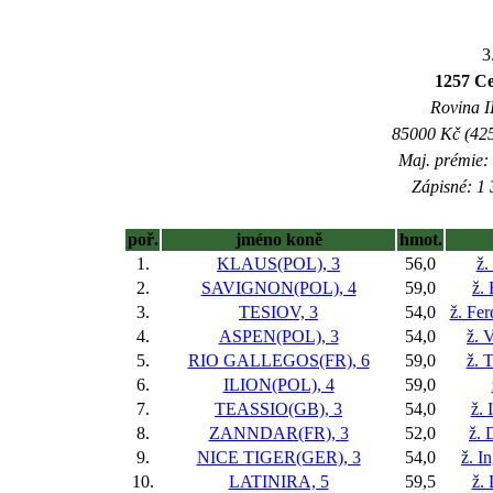
3
1257 Ce
Rovina II
85000 Kč (425
Maj. prémie:
Zápisné: 1 
poř.
jméno koně
hmot.
1.
KLAUS(POL), 3
56,0
ž.
2.
SAVIGNON(POL), 4
59,0
ž.
3.
TESIOV, 3
54,0
ž. Fe
4.
ASPEN(POL), 3
54,0
ž. 
5.
RIO GALLEGOS(FR), 6
59,0
ž. 
6.
ILION(POL), 4
59,0
7.
TEASSIO(GB), 3
54,0
ž. 
8.
ZANNDAR(FR), 3
52,0
ž. 
9.
NICE TIGER(GER), 3
54,0
ž. I
10.
LATINIRA, 5
59,5
ž.