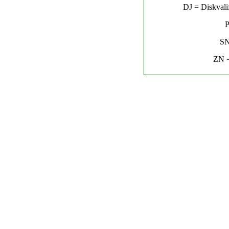
DJ = Diskvalif
P
SN
ZN =