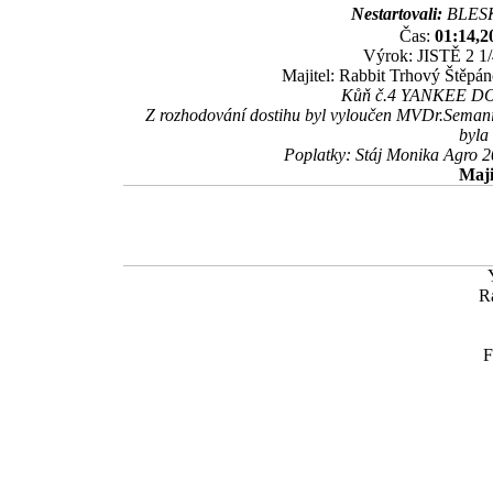
Nestartovali:
BLESK
Čas:
01:14,2
Výrok: JISTĚ 2 1/4
Majitel: Rabbit Trhový Štěpán
Kůň č.4 YANKEE DOOD
Z rozhodování dostihu byl vyloučen MVDr.Sema
byla
Poplatky: Stáj Monika Agro 
Maji
R