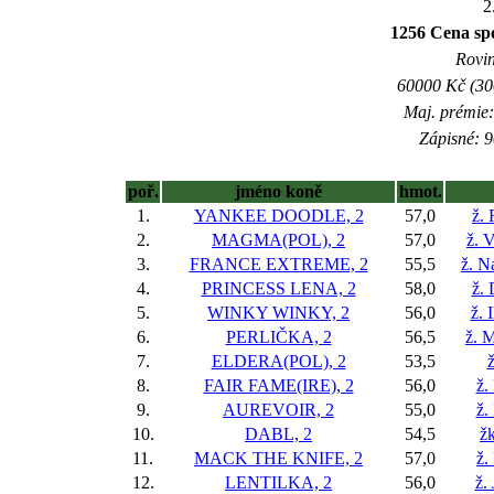
2
1256 Cena sp
Rovin
60000 Kč (300
Maj. prémie:
Zápisné: 9
poř.
jméno koně
hmot.
1.
YANKEE DOODLE, 2
57,0
ž.
2.
MAGMA(POL), 2
57,0
ž. 
3.
FRANCE EXTREME, 2
55,5
ž. N
4.
PRINCESS LENA, 2
58,0
ž.
5.
WINKY WINKY, 2
56,0
ž. 
6.
PERLIČKA, 2
56,5
ž. M
7.
ELDERA(POL), 2
53,5
ž
8.
FAIR FAME(IRE), 2
56,0
ž.
9.
AUREVOIR, 2
55,0
ž.
10.
DABL, 2
54,5
žk
11.
MACK THE KNIFE, 2
57,0
ž.
12.
LENTILKA, 2
56,0
ž.