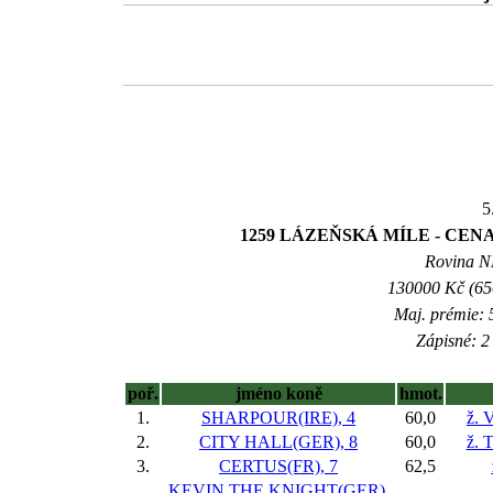
5
1259 LÁZEŇSKÁ MÍLE - CENA
Rovina NL
130000 Kč (650
Maj. prémie: 
Zápisné: 2 
poř.
jméno koně
hmot.
1.
SHARPOUR(IRE), 4
60,0
ž. 
2.
CITY HALL(GER), 8
60,0
ž. 
3.
CERTUS(FR), 7
62,5
KEVIN THE KNIGHT(GER),