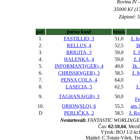
Rovina IV -
35000 Kč (17
Zápisné: 5
poř.
jméno koně
hmot.
1.
FASTILLIO, 3
51,0
ž. I
2.
RELLUS, 4
52,5
ž
3.
BRIGITA, 3
59,0
ž. 
4.
HALENKA, 4
59,0
ž. 
5.
INFORMANT(GER), 4
49,0
žk.
6.
CHRISSIO(GER), 3
58,5
ž. 
7.
PENSA COLA, 4
64,0
8.
LASECIA, 5
62,5
ž
9.
TAGHANA(GB), 3
50,0
Fe
10.
ORION(SLO), 6
55,5
am. 
D
PERLIČKA, 2
58,5
ž. R
Nestartovali:
FANTASTIC WORLD(GER)
Čas:
02:10,04
, Mezič
Výrok: BOJ 1/2-kr.h
Majitel: C.Totain-Vítek, T