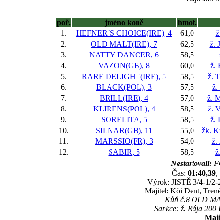
poř.
jméno koně
hmot.
1.
HEFNER`S CHOICE(IRE), 4
61,0
ž
2.
OLD MALT(IRE), 7
62,5
ž. 
3.
NATTY DANCER, 6
58,5
4.
VAZON(GB), 8
60,0
ž.
5.
RARE DELIGHT(IRE), 5
58,5
ž. 
6.
BLACK(POL), 3
57,5
ž.
7.
BRILL(IRE), 4
57,0
ž. M
8.
KLIRENS(POL), 4
58,5
ž. 
9.
SORELITA, 5
58,5
ž.
10.
SILNAR(GB), 11
55,0
žk. K
11.
MARSSIO(FR), 3
54,0
ž.
12.
SABIR, 5
58,5
ž
Nestartovali:
F
Čas:
01:40,39
,
Výrok: JISTĚ 3/4-1/2-2
Majitel: Köi Dent, Tren
Kůň č.8 OLD MALT
Sankce: ž. Rája 200 
Maji