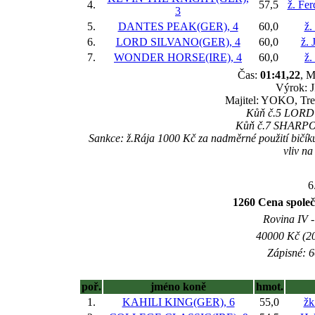
4.
57,5
ž. Fe
3
5.
DANTES PEAK(GER), 4
60,0
ž.
6.
LORD SILVANO(GER), 4
60,0
ž. 
7.
WONDER HORSE(IRE), 4
60,0
ž.
Čas:
01:41,22
, M
Výrok: J
Majitel: YOKO, Tre
Kůň č.5 LORD S
Kůň č.7 SHARPOUR
Sankce: ž.Rája 1000 Kč za nadměrné použití bičíku
vliv n
6
1260 Cena spole
Rovina IV -
40000 Kč (20
Zápisné: 6
poř.
jméno koně
hmot.
1.
KAHILI KING(GER), 6
55,0
žk