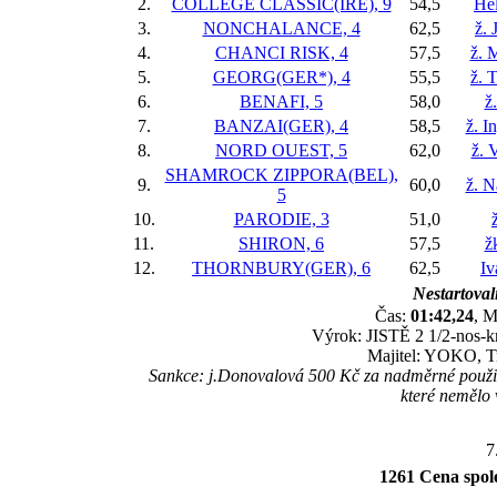
2.
COLLEGE CLASSIC(IRE), 9
54,5
He
3.
NONCHALANCE, 4
62,5
ž. 
4.
CHANCI RISK, 4
57,5
ž. 
5.
GEORG(GER*), 4
55,5
ž. 
6.
BENAFI, 5
58,0
ž
7.
BANZAI(GER), 4
58,5
ž. I
8.
NORD OUEST, 5
62,0
ž. 
SHAMROCK ZIPPORA(BEL),
9.
60,0
ž. N
5
10.
PARODIE, 3
51,0
11.
SHIRON, 6
57,5
ž
12.
THORNBURY(GER), 6
62,5
Iv
Nestartoval
Čas:
01:42,24
, M
Výrok: JISTĚ 2 1/2-nos-kr
Majitel: YOKO, T
Sankce: j.Donovalová 500 Kč za nadměrné použití 
které nemělo 
7
1261 Cena spole