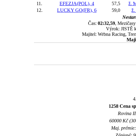
11.
EFEZJA(POL), 4
57,5
ž. 
12.
LUCKY GO(FR), 6
59,0
ž.
Nestart
Čas:
02:32,59
, Mezičasy:
Výrok: JISTĚ kr
Majitel: Wrbna Racing, Tr
Maji
4
1258 Cena sp
Rovina II
60000 Kč (300
Maj. prémie:
Zápisné: 9