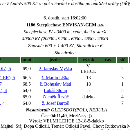
ce: ž.Andrés 500 Kč za pokračování v dostihu po opuštění dráhy (DŘ
6. dostih, start 16:02:00
1186 Steeplechase ENVISAN-GEM a.s.
Steeplechase IV - 3400 m, cena, 4letí a starší
40000 Kč (20000 - 9200 - 6000 - 2800 - 2000)
Zápisné: 600 + 1 400 Kč, Startujících: 6
Stav dráhy:
ě
hmot.
jezdec
výrok
čas
stč
V.
L), 5
69,0
ž. Jaroslav Myška
2
LEHCE
ER), 5
66,5
ž. Martin Liška
13
3
7
68,5
ž. Bohuslav Mátl
18
1
, 4
64,0
Lukáš Sloup
5
5
65,0
Zdeněk Řezáč
daleko
4
 4
64,0
ž. Josef Bartoš
7
Nestartovali:
GLEDSBOY(POL), NEBULA
Čas:
04:11,49
, Mezičasy: ()
Výrok: VELMI LEHCE 13-18-5-daleko
Majitel: Stáj Dopa Odložil, Trenér: Odložil Pavel, Chov: Rutkowska 