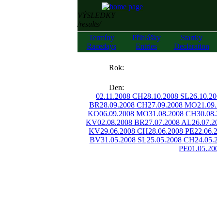
VÝSLEDKY
/results/
Termíny
Přihlášky
Startky
Racedays
Entries
Declaration
««
Rok:
»»
Den:
02.11.2008 CH
28.10.2008 SL
26.10.2
BR
28.09.2008 CH
27.09.2008 MO
21.09
KO
06.09.2008 MO
31.08.2008 CH
30.08
KV
02.08.2008 BR
27.07.2008 AL
26.07.
KV
29.06.2008 CH
28.06.2008 PE
22.06.
BV
31.05.2008 SL
25.05.2008 CH
24.05.
PE
01.05.20