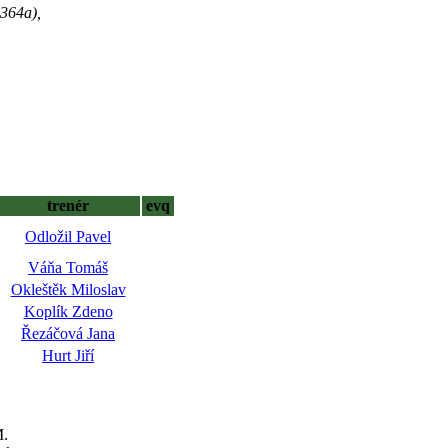
§364a),
trenér
evq
Odložil Pavel
Váňa Tomáš
Okleštěk Miloslav
Koplík Zdeno
Řezáčová Jana
Hurt Jiří
M.