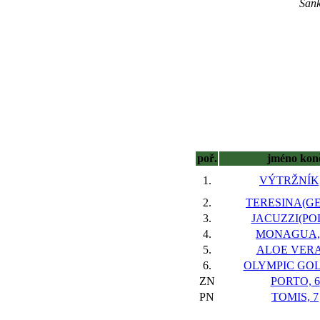
Sank
poř.
jméno kon
1.
VÝTRŽNÍK,
2.
TERESINA(GER
3.
JACUZZI(POL
4.
MONAGUA, 
5.
ALOE VERA
6.
OLYMPIC GOL
ZN
PORTO, 6
PN
TOMIS, 7