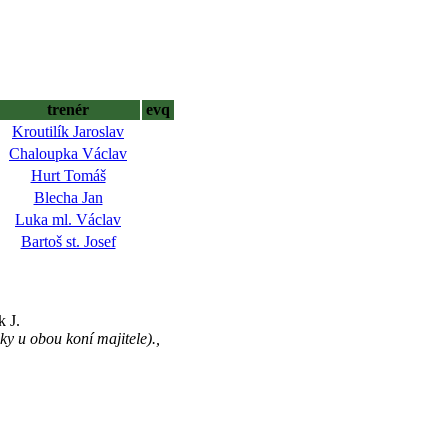
trenér
evq
Kroutilík Jaroslav
Chaloupka Václav
Hurt Tomáš
Blecha Jan
Luka ml. Václav
Bartoš st. Josef
k J.
y u obou koní majitele).,