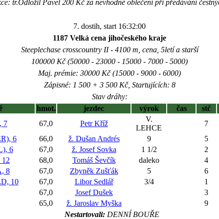
ce: tr.Odložil Pavel 200 Kč za nevhodné oblečení při předávání čestný
7. dostih, start 16:32:00
1187 Velká cena jihočeského kraje
Steeplechase crosscountry II - 4100 m, cena, 5letí a starší
100000 Kč (50000 - 23000 - 15000 - 7000 - 5000)
Maj. prémie: 30000 Kč (15000 - 9000 - 6000)
Zápisné: 1 500 + 3 500 Kč, Startujících: 8
Stav dráhy:
ě
hmot.
jezdec
výrok
čas
stč
V.
 7
67,0
Petr Kříž
7
LEHCE
), 6
66,0
ž. Dušan Andrés
9
5
), 6
67,0
ž. Josef Sovka
1 1/2
2
12
68,0
Tomáš Ševčík
daleko
4
, 8
67,0
Zbyněk Zušťák
5
6
D, 10
67,0
Libor Sedlář
3/4
1
67,0
Josef Dušek
3
65,0
ž. Jaroslav Myška
9
Nestartovali:
DENNÍ BOUŘE