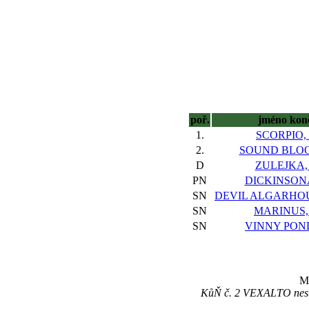
poř.
jméno kon
1.
SCORPIO, 
2.
SOUND BLOO
D
ZULEJKA,
PN
DICKINSONA
SN
DEVIL ALGARHOU
SN
MARINUS,
SN
VINNY POND
Ma
KůŇ č. 2 VEXALTO nesta