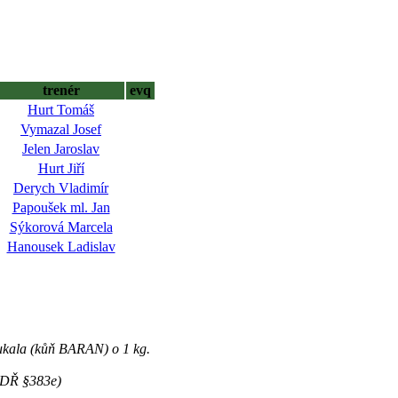
trenér
evq
Hurt Tomáš
Vymazal Josef
Jelen Jaroslav
Hurt Jiří
Derych Vladimír
Papoušek ml. Jan
Sýkorová Marcela
Hanousek Ladislav
loukala (kůň BARAN) o 1 kg.
 (DŘ §383e)