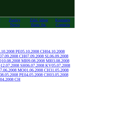
y
Zprávy
Zákl. údaje
Kontakty
News
Basic fig.
Contacts
.10.2008 PE
05.10.2008 CH
04.10.2008
07.09.2008 CH
07.09.2008 SL
06.09.2008
O
10.08.2008 MI
09.08.2008 MI
03.08.2008
O
12.07.2008 SH
06.07.2008 KV
05.07.2008
7.06.2008 MO
01.06.2008 CH
31.05.2008
08.05.2008 PE
04.05.2008 CH
03.05.2008
.04.2008 CH