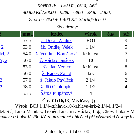
Rovina IV - 1200 m, cena, 2letí
40000 Kč (20000 - 9200 - 6000 - 2800 - 2000)
Zápisné: 600 + 1 400 Kč, Startujících: 9
Stav dráhy:
ě
hmot.
jezdec
výrok
čas
stč
57,5
ž. Dušan Andrés
BOJ
9
 2
53,0
žk. Ondřej Velek
1 1/4
5
M, 2
54,0
ž. Vendula Korečková
kr.hlava
7
, 2
56,0
ž. Václav Janáček
10
3
53,0
žk. Jan Verner
kr.hlava
8
56,0
ž. Radek Žalud
krk
6
2
57,0
ž. Jakub Pavlíček
2 1/4
2
2
58,0
ž. Jiří Chaloupka
1 1/2
4
2
53,5
Šárka Pulpánová
4
1
Čas:
01:16,13
, Mezičasy: ()
Výrok: BOJ 1 1/4-kr.hlava-10-kr.hlava-krk-2 1/4-1 1/2-4
tel: Stáj Luka-Mandak, Trenér: Luka ml. Václav, Ing., Chov: Luka + 
ankce: tr.Luka V. 200 Kč za nevhodné oblečení při předávání čestných
2. dostih, start 14:01:00