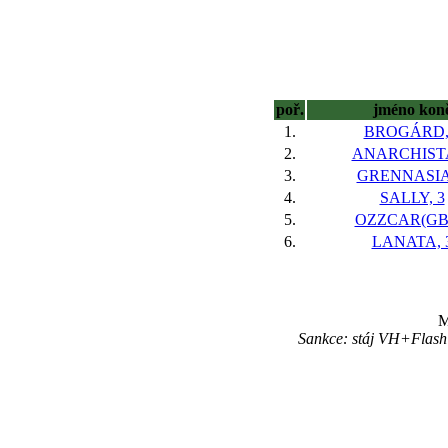
poř.
jméno kon
1.
BROGÁRD,
2.
ANARCHISTA
3.
GRENNASIA
4.
SALLY, 3
5.
OZZCAR(GB)
6.
LANATA, 
M
Sankce: stáj VH+Flash 