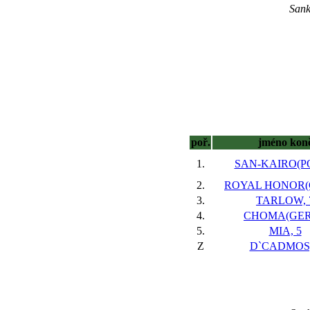
Sank
poř.
jméno kon
1.
SAN-KAIRO(PO
2.
ROYAL HONOR(G
3.
TARLOW, 
4.
CHOMA(GER)
5.
MIA, 5
Z
D`CADMOS,