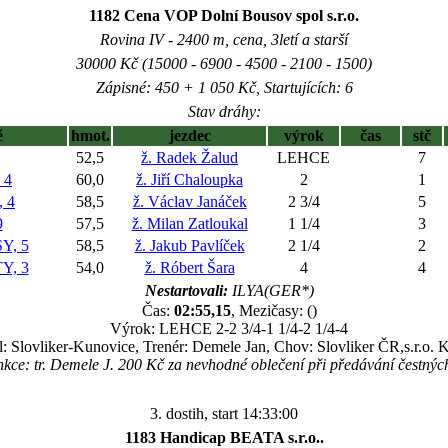
1182 Cena VOP Dolní Bousov spol s.r.o.
Rovina IV - 2400 m, cena, 3letí a starší
30000 Kč (15000 - 6900 - 4500 - 2100 - 1500)
Zápisné: 450 + 1 050 Kč, Startujících: 6
Stav dráhy:
ě
hmot.
jezdec
výrok
čas
stč
52,5
ž. Radek Žalud
LEHCE
7
 4
60,0
ž. Jiří Chaloupka
2
1
 4
58,5
ž. Václav Janáček
2 3/4
5
9
57,5
ž. Milan Zatloukal
1 1/4
3
Y, 5
58,5
ž. Jakub Pavlíček
2 1/4
2
Y, 3
54,0
ž. Róbert Šara
4
4
Nestartovali:
ILYA(GER*)
Čas:
02:55,15
, Mezičasy: ()
Výrok: LEHCE 2-2 3/4-1 1/4-2 1/4-4
l: Slovliker-Kunovice, Trenér: Demele Jan, Chov: Slovliker ČR,s.r.o. 
kce: tr. Demele J. 200 Kč za nevhodné oblečení při předávání čestnýc
3. dostih, start 14:33:00
1183 Handicap BEATA s.r.o..