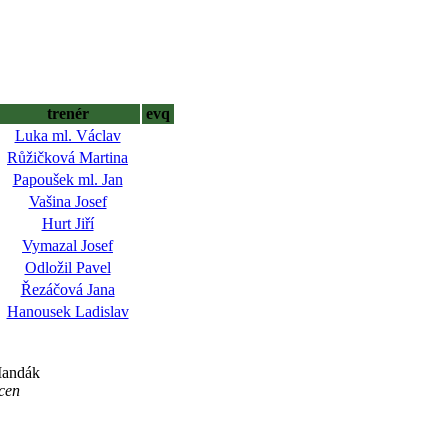
trenér
evq
Luka ml. Václav
Růžičková Martina
Papoušek ml. Jan
Vašina Josef
Hurt Jiří
Vymazal Josef
Odložil Pavel
Řezáčová Jana
Hanousek Ladislav
Mandák
 cen