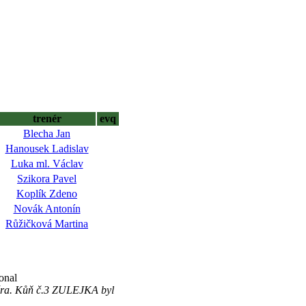
trenér
evq
Blecha Jan
Hanousek Ladislav
Luka ml. Václav
Szikora Pavel
Koplík Zdeno
Novák Antonín
Růžičková Martina
onal
téra. Kůň č.3 ZULEJKA byl