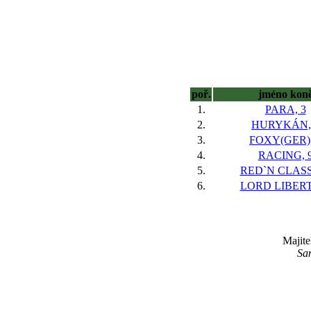
poř.
jméno kon
1.
PARA, 3
2.
HURYKÁN,
3.
FOXY(GER),
4.
RACING, 
5.
RED`N CLASS
6.
LORD LIBERT
Majite
San