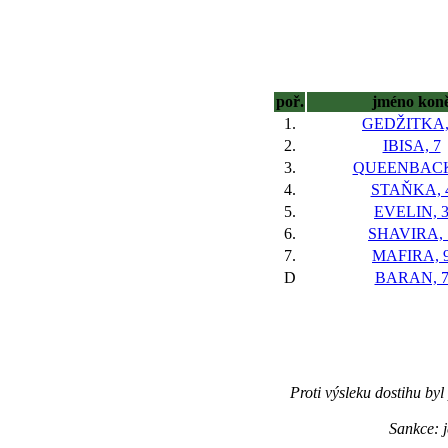
poř.
jméno kon
1.
GEDŽITKA,
2.
IBISA, 7
3.
QUEENBACK
4.
STAŇKA, 
5.
EVELIN, 
6.
SHAVIRA, 
7.
MAFIRA, 
D
BARAN, 
Proti výsleku dostihu byl
Sankce: j