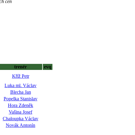
ch cen
trenér
evq
Kříž Petr
Luka ml. Václav
Blecha Jan
Popelka Stanislav
Hora Zdeněk
Vašina Josef
Chaloupka Václav
Novák Antonín