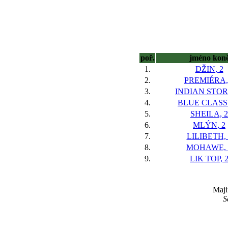
poř.
jméno kon
1.
DŽIN, 2
2.
PREMIÉRA,
3.
INDIAN STOR
4.
BLUE CLASSY
5.
SHEILA, 2
6.
MLÝN, 2
7.
LILIBETH, 
8.
MOHAWE, 
9.
LIK TOP, 
Maji
S