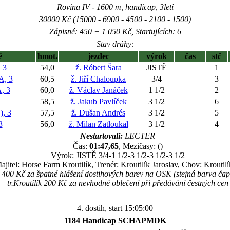
Rovina IV - 1600 m, handicap, 3letí
30000 Kč (15000 - 6900 - 4500 - 2100 - 1500)
Zápisné: 450 + 1 050 Kč, Startujících: 6
Stav dráhy:
ě
hmot.
jezdec
výrok
čas
stč
 3
54,0
ž. Róbert Šara
JISTĚ
1
, 3
60,5
ž. Jiří Chaloupka
3/4
3
, 3
60,0
ž. Václav Janáček
1 1/2
2
58,5
ž. Jakub Pavlíček
3 1/2
6
, 3
57,5
ž. Dušan Andrés
3 1/2
5
3
56,0
ž. Milan Zatloukal
3 1/2
4
Nestartovali:
LECTER
Čas:
01:47,65
, Mezičasy: ()
Výrok: JISTĚ 3/4-1 1/2-3 1/2-3 1/2-3 1/2
ajitel: Horse Farm Kroutilík, Trenér: Kroutilík Jaroslav, Chov: Kroutilí
400 Kč za špatné hlášení dostihových barev na OSK (stejná barva čapk
tr.Kroutilík 200 Kč za nevhodné oblečení při předávání čestných cen
4. dostih, start 15:05:00
1184 Handicap SCHAPMDK