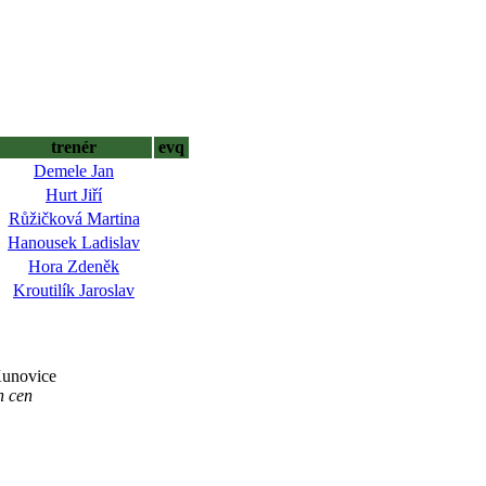
trenér
evq
Demele Jan
Hurt Jiří
Růžičková Martina
Hanousek Ladislav
Hora Zdeněk
Kroutilík Jaroslav
Kunovice
h cen