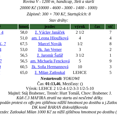
Rovina V - 1200 m, handicap, 3letí a starší
20000 Kč (10000 - 4600 - 3000 - 1400 - 1000)
Zápisné: 300 + 700 Kč, Startujících: 8
Stav dráhy:
ě
hmot.
jezdec
výrok
čas
stč
 4
58,0
ž. Václav Janáček
2 1/2
7
51,0
am. Leona Hloužková
4
4
, 7
67,5
Marcel Novák
1/2
8
4
53,0
žk. Jan Verner
3
2
3
56,5
ž. Jaromír Šafář
3 1/2
1
7
56,5
am. Michaela Fencková
5
9
9
60,5
žk. Soňa Hermannová
10
3
7
65,0
ž. Milan Zatloukal
LEHCE
5
Nestartovali:
YOKOWI
Čas:
01:13,46
, Mezičasy: ()
Výrok: LEHCE 2 1/2-4-1/2-3-3 1/2-5-10
Majitel: Stáj Brabenec, Trenér: Hurt Tomáš, Chov: Brabenec J.
Kůň č.3 MAFIRA ztratil na startu asi nesčetné délky.
 podán protest ex offo pro zjištěnou nižžší hmotnost po dostihu u j.Zat
DK koně BARAN diskvalifikovala
ezdec Zatloukal Milan 1000 Kč za nižší zjištěnou hmotnost po dostihu