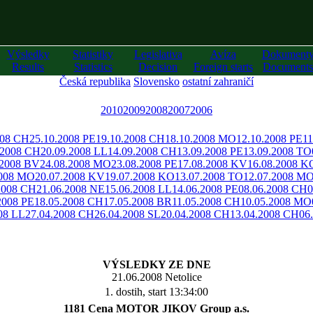
Výsledky
Statistiky
Legislativa
Avíza
Dokument
Results
Statistics
Decision
Foreign starts
Documents
Česká republika
Slovensko
ostatní zahraničí
2010
2009
2008
2007
2006
008 CH
25.10.2008 PE
19.10.2008 CH
18.10.2008 MO
12.10.2008 PE
11
.2008 CH
20.09.2008 LL
14.09.2008 CH
13.09.2008 PE
13.09.2008 TO
.2008 BV
24.08.2008 MO
23.08.2008 PE
17.08.2008 KV
16.08.2008 K
2008 MO
20.07.2008 KV
19.07.2008 KO
13.07.2008 TO
12.07.2008 M
2008 CH
21.06.2008 NE
15.06.2008 LL
14.06.2008 PE
08.06.2008 CH
0
2008 PE
18.05.2008 CH
17.05.2008 BR
11.05.2008 CH
10.05.2008 MO
08 LL
27.04.2008 CH
26.04.2008 SL
20.04.2008 CH
13.04.2008 CH
06
VÝSLEDKY ZE DNE
21.06.2008 Netolice
1. dostih, start 13:34:00
1181 Cena MOTOR JIKOV Group a.s.