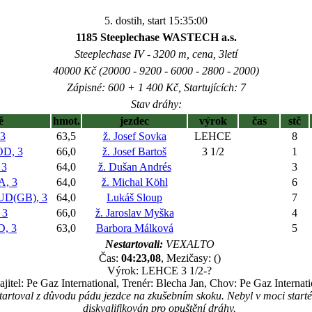
5. dostih, start 15:35:00
1185 Steeplechase WASTECH a.s.
Steeplechase IV - 3200 m, cena, 3letí
40000 Kč (20000 - 9200 - 6000 - 2800 - 2000)
Zápisné: 600 + 1 400 Kč, Startujících: 7
Stav dráhy:
ě
hmot.
jezdec
výrok
čas
stč
3
63,5
ž. Josef Sovka
LEHCE
8
D, 3
66,0
ž. Josef Bartoš
3 1/2
1
 3
64,0
ž. Dušan Andrés
3
, 3
64,0
ž. Michal Köhl
6
D(GB), 3
64,0
Lukáš Sloup
7
 3
66,0
ž. Jaroslav Myška
4
, 3
63,0
Barbora Málková
5
Nestartovali:
VEXALTO
Čas:
04:23,08
, Mezičasy: ()
Výrok: LEHCE 3 1/2-?
jitel: Pe Gaz International, Trenér: Blecha Jan, Chov: Pe Gaz Internati
rtoval z důvodu pádu jezdce na zkušebním skoku. Nebyl v moci star
diskvalifikován pro opuštění dráhy.