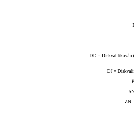
DD = Diskvalifikován (n
DJ = Diskvalif
P
SN
ZN =