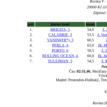
Rovina V - 
20000 Kč (10
Zápisné: 
poř.
jméno koně
hmot.
1.
BRIGITA, 3
54,0
ž. 
2.
CALABRIE, 3
53,5
ž. Ve
3.
VANINI(FR*), 3
60,5
4.
PERLA, 4
63,0
žk. M
5.
PORTO, 6
59,5
ž. 
6.
ROLLING OCEAN, 4
60,0
žk. J
7.
SULEJMAN, 3
54,5
ž. 
Nes
Čas:
02:31,46
, Mezičasy:
Výrok
Majitel: Protendon-Hulínský, Tr
8
Rovina II