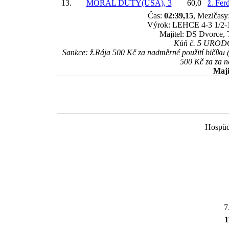
13.
MORAL DUTY(USA), 3
60,0
ž. Fer
Čas:
02:39,15
, Mezičasy:
Výrok: LEHCE 4-3 1/2-1 3
Majitel: DS Dvorce,
Kůň č. 5 URODOS
Sankce: ž.Rája 500 Kč za nadměrné použití bičíku 
500 Kč za za n
Maji
Hospůd
7