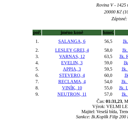
Rovina V - 1425 m
20000 Kč (10
Zápisné: 
poř.
jméno koně
hmot.
1.
SALANGA, 6
56,5
žk
2.
LESLEY GREI, 4
58,0
žk.
3.
VARNAS, 12
63,5
žk. 
4.
EVELIN, 3
59,0
žk
5.
APPIA, 3
59,5
žk.
6.
STEVERO, 4
60,0
žk
7.
RECLAMA, 4
54,0
žk.
8.
VINÍK, 10
55,0
žk. 
9.
NEUTRON, 11
57,0
žk.
Čas:
01:31,23
, M
Výrok: VELMI LEHC
Majitel: Veselá bída, Tr
Sankce: žk.Koplík Filip 200