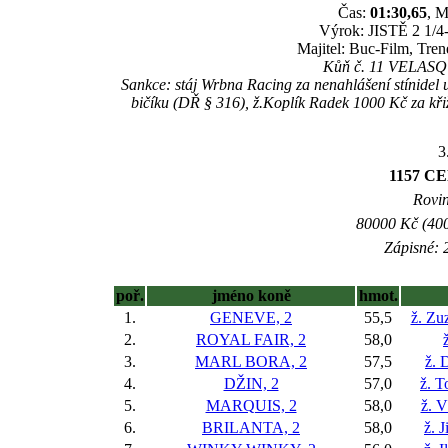
Čas:
01:30,65
, M
Výrok: JISTĚ 2 1/4-
Majitel: Buc-Film, Tre
Kůň č. 11 VELASQUE
Sankce: stáj Wrbna Racing za nenahlášení stínidel
bičíku (DŘ § 316), ž.Koplík Radek 1000 Kč za křiž
3
1157 C
Rovin
80000 Kč (400
Zápisné: 2
poř.
jméno koně
hmot.
1.
GENEVE, 2
55,5
ž. Zu
2.
ROYAL FAIR, 2
58,0
3.
MARL BORA, 2
57,5
ž. 
4.
DŽIN, 2
57,0
ž. 
5.
MARQUIS, 2
58,0
ž. V
6.
BRILANTA, 2
58,0
ž. 