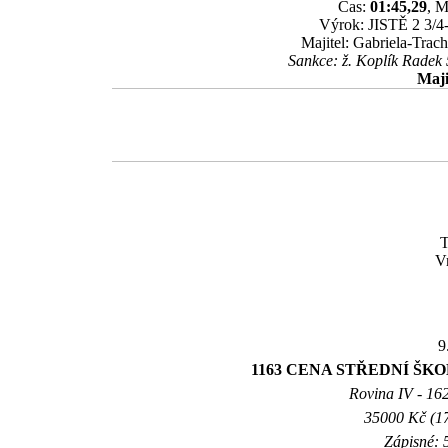
Čas:
01:45,29
, M
Výrok: JISTĚ 2 3/4-
Majitel: Gabriela-Tra
Sankce: ž. Koplík Radek 
Maji
Vr
9
1163 CENA STŘEDNÍ ŠK
Rovina IV - 1625
35000 Kč (17
Zápisné: 5