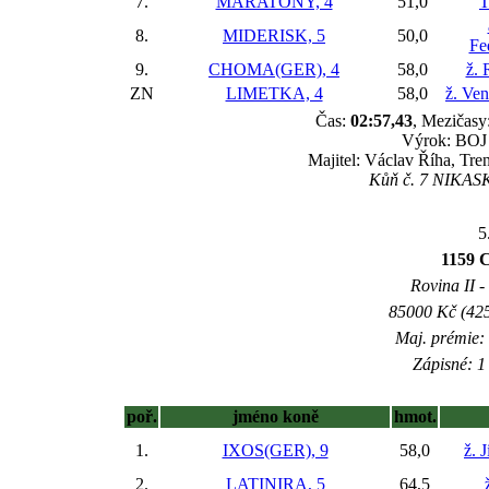
7.
MARATONY, 4
51,0
T
8.
MIDERISK, 5
50,0
Fe
9.
CHOMA(GER), 4
58,0
ž. 
ZN
LIMETKA, 4
58,0
ž. Ve
Čas:
02:57,43
, Mezičasy:
Výrok: BOJ 1
Majitel: Václav Říha, Tre
Kůň č. 7 NIKASKA
5
1159
Rovina II -
85000 Kč (425
Maj. prémie:
Zápisné: 1 
poř.
jméno koně
hmot.
1.
IXOS(GER), 9
58,0
ž. 
2.
LATINIRA, 5
64,5