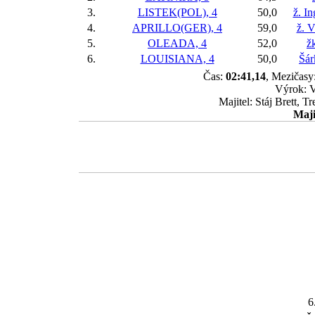
3.
LISTEK(POL), 4
50,0
ž. I
4.
APRILLO(GER), 4
59,0
ž. 
5.
OLEADA, 4
52,0
ž
6.
LOUISIANA, 4
50,0
Šár
Čas:
02:41,14
, Mezičasy:
Výrok: 
Majitel: Stáj Brett, 
Maji
6