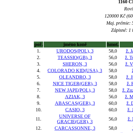
1160 
Rovi
120000 Kč (600
Maj. prémie: 
Zápisné: 1 
poř.
jméno koně
hmot.
1.
URODOS(POL), 3
58,0
ž. 
2.
TEASSIO(GB), 3
56,0
ž. 
3.
SHERON, 3
56,0
ž. 
4.
COLORADO KID(USA), 3
58,0
5.
OLEANDRO, 3
58,0
ž. 
6.
NICE TIGER(GER), 3
58,0
ž. 
7.
NEW JAPE(POL), 3
58,0
ž. Zu
8.
AZIAK, 3
56,0
ž. M
9.
ABASCAS(GER), 3
60,0
ž. 
10.
CASIO, 3
60,0
ž. 
UNIVERSE OF
11.
56,0
ž.
GRACIE(GER), 3
12.
CARCASSONNE, 3
58,0