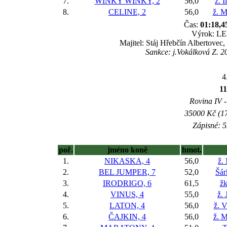
7.
WINKY WINKY, 2
56,0
ž. 
8.
CELINE, 2
56,0
ž. M
Čas:
01:18,4
Výrok: LEH
Majitel: Stáj Hřebčín Albertovec
Sankce: j.Vokálková Z. 2
4
1
Rovina IV -
35000 Kč (17
Zápisné: 5
poř.
jméno koně
hmot.
1.
NIKASKA, 4
56,0
ž.
2.
BEL JUMPER, 7
52,0
Šár
3.
IRODRIGO, 6
61,5
žk
4.
VINUS, 4
55,0
ž. 
5.
LATON, 4
56,0
ž. 
6.
ČAJKIN, 4
56,0
ž. M