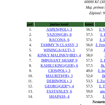
60000 Kč (300
Maj. prémie:
Zápisné: 9
poř.
jméno koně
hmot.
1.
ASPEN(POL), 3
56,5
ž. 
2.
VAZON(GB), 8
57,5
ž.
3.
RACONA, 6
57,0
ž. 
4.
TAMMY`N CLASSY, 3
56,0
ž. Fer
5.
WININGA(AUT), 5
57,0
6.
KINKY MALINKY(IRE), 4
58,0
7.
IMPOSANT SHARP, 9
57,5
ž.
8.
KAHILI KING(GER), 6
57,5
žk
9.
CIOS(POL), 3
49,0
ž. I
10.
MAURITI(FR), 3
52,0
žk
11.
DEBIN(POL), 3
53,5
ž. Z
12.
GEORG(GER*), 4
57,5
ž. 
13.
FASTANLEY, 6
59,0
am.
14.
SHAPASS, 4
57,5
ž
Nestarto