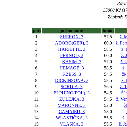
Rovin
35000 Kč (17
Zápisné: 5
poř.
jméno koně
hmot.
1.
SHERON, 3
57,5
ž. M
2.
ADORO(GER), 3
60,0
ž. Fer
3.
HARIETTE, 3
58,5
ž.
4.
PERNOD, 3
60,0
ž. 
5.
KASIM, 3
57,0
ž. 
6.
HEMAGÉ, 3
58,5
ž.
7.
KZESS, 3
54,5
žk
8.
DICKINSONA, 3
58,5
ž.
9.
SORDIA, 3
56,5
ž. 
10.
ELPHINO(POL), 3
54,5
Šár
11.
ZULEJKA, 3
54,5
ž. Ve
12.
MARONNE, 3
52,0
ž
13.
CAMAIEU, 3
58,0
14.
WLASTIČKA, 3
55,5
ž.
15.
VLÁSKA, 3
55,5
ž. J