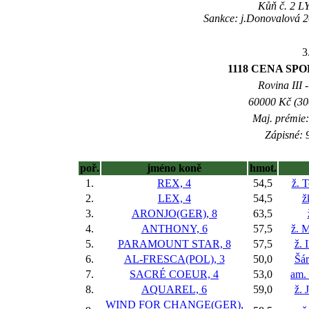
Kůň č. 2 LY
Sankce: j.Donovalová 2
3
1118 CENA SPOL
Rovina III -
60000 Kč (300
Maj. prémie:
Zápisné: 9
poř.
jméno koně
hmot.
1.
REX, 4
54,5
ž. 
2.
LEX, 4
54,5
ž
3.
ARONJO(GER), 8
63,5
4.
ANTHONY, 6
57,5
ž. M
5.
PARAMOUNT STAR, 8
57,5
ž. 
6.
AL-FRESCA(POL), 3
50,0
Šár
7.
SACRÉ COEUR, 4
53,0
am.
8.
AQUAREL, 6
59,0
ž. 
WIND FOR CHANGE(GER),