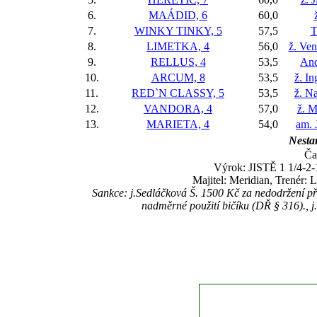
6.
MAÁDID, 6
60,0
7.
WINKY TINKY, 5
57,5
T
8.
LIMETKA, 4
56,0
ž. Ve
9.
RELLUS, 4
53,5
And
10.
ARCUM, 8
53,5
ž. I
11.
RED`N CLASSY, 5
53,5
ž. N
12.
VANDORA, 4
57,0
ž. M
13.
MARIETA, 4
54,0
am. 
Nestar
Ča
Výrok: JISTĚ 1 1/4-2-1
Majitel: Meridian, Trenér: 
Sankce: j.Sedláčková Š. 1500 Kč za nedodržení př
nadměrné použití bičíku (DŘ § 316)., 