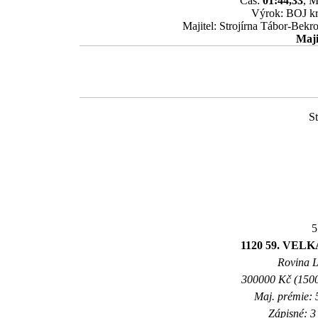
Čas:
01:44,33
, M
Výrok: BOJ krk
Majitel: Strojírna Tábor-Bekr
Maji
St
5
1120 59. VE
Rovina L 
300000 Kč (1500
Maj. prémie: 
Zápisné: 3 