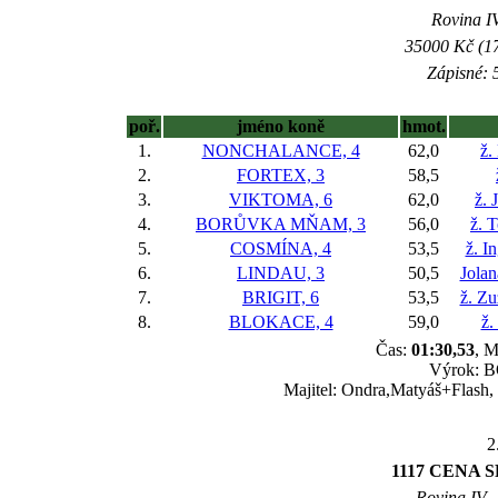
Rovina IV
35000 Kč (17
Zápisné: 5
poř.
jméno koně
hmot.
1.
NONCHALANCE, 4
62,0
ž.
2.
FORTEX, 3
58,5
3.
VIKTOMA, 6
62,0
ž. 
4.
BORŮVKA MŇAM, 3
56,0
ž. 
5.
COSMÍNA, 4
53,5
ž. I
6.
LINDAU, 3
50,5
Jolan
7.
BRIGIT, 6
53,5
ž. Z
8.
BLOKACE, 4
59,0
ž.
Čas:
01:30,53
, M
Výrok: BO
Majitel: Ondra,Matyáš+Flash, T
2
1117 CENA S
Rovina IV -