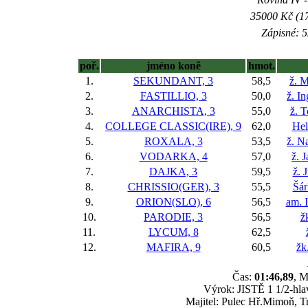
35000 Kč (17
Zápisné: 5
poř.
jméno koně
hmot.
1.
SEKUNDANT, 3
58,5
ž. M
2.
FASTILLIO, 3
50,0
ž. I
3.
ANARCHISTA, 3
55,0
ž. 
4.
COLLEGE CLASSIC(IRE), 9
62,0
Hel
5.
ROXALA, 3
53,5
ž. N
6.
VODARKA, 4
57,0
ž. 
7.
DAJKA, 3
59,5
ž. 
8.
CHRISSIO(GER), 3
55,5
Šár
9.
ORION(SLO), 6
56,5
am. 
10.
PARODIE, 3
56,5
ž
11.
LYCUM, 8
62,5
12.
MAFIRA, 9
60,5
žk
Čas:
01:46,89
, M
Výrok: JISTĚ 1 1/2-hlav
Majitel: Pulec Hř.Mimoň, T