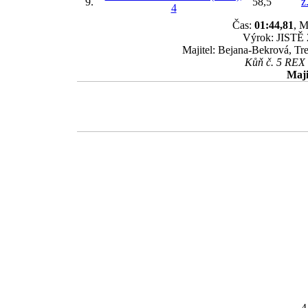
9.
58,5
ž
4
Čas:
01:44,81
, M
Výrok: JISTĚ 2
Majitel: Bejana-Bekrová, Tr
Kůň č. 5 REX b
Maji
4