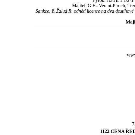
Výrok: JISTĚ 1 1/2-1 1
Majitel: G.F.- Verant-Piruch, Tr
Sankce: ž. Žalud R. odnětí licence na dva dostihov
Maji
www
7
1122 CENA ŘE