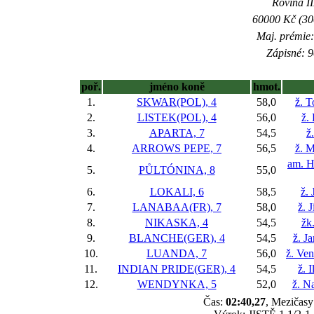
Rovina II
60000 Kč (300
Maj. prémie:
Zápisné: 9
poř.
jméno koně
hmot.
1.
SKWAR(POL), 4
58,0
ž. 
2.
LISTEK(POL), 4
56,0
ž.
3.
APARTA, 7
54,5
ž
4.
ARROWS PEPE, 7
56,5
ž. M
am. H
5.
PŮLTÓNINA, 8
55,0
6.
LOKALI, 6
58,5
ž. 
7.
LANABAA(FR), 7
58,0
ž. 
8.
NIKASKA, 4
54,5
žk
9.
BLANCHE(GER), 4
54,5
ž. J
10.
LUANDA, 7
56,0
ž. Ve
11.
INDIAN PRIDE(GER), 4
54,5
ž. 
12.
WENDYNKA, 5
52,0
ž. N
Čas:
02:40,27
, Mezičasy: