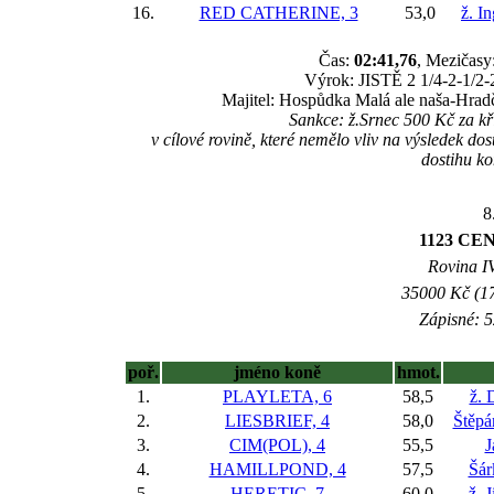
16.
RED CATHERINE, 3
53,0
ž. I
Čas:
02:41,76
, Mezičasy:
Výrok: JISTĚ 2 1/4-2-1/2-2
Majitel: Hospůdka Malá ale naša-Hrad
Sankce: ž.Srnec 500 Kč za
v cílové rovině, které nemělo vliv na výsledek do
dostihu k
8
1123 CE
Rovina IV
35000 Kč (17
Zápisné: 5
poř.
jméno koně
hmot.
1.
PLAYLETA, 6
58,5
ž. 
2.
LIESBRIEF, 4
58,0
Štěpá
3.
CIM(POL), 4
55,5
J
4.
HAMILLPOND, 4
57,5
Šár
5.
HERETIC, 7
60,0
ž. 