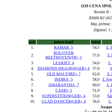
1119 CENA SPOLE
Rovina II -
85000 Kč (425
Maj. prémie:
Zápisné: 1 
poř.
jméno koně
hmot.
1.
RAMAR, 5
54,5
ž. 
ROL'OVER
2.
57,0
ž.
BEETHOVEN(FR), 5
3.
LEARJET, 4
54,0
ž.
4.
DIAMOND DIGGINS(GER), 6
57,0
ž
5.
OLD MALT(IRE), 7
62,0
ž. 
6.
INDIRA, 5
58,0
ž. Fe
7.
AMARANTHA, 7
60,0
ž. 
8.
CASIO, 3
51,0
ž
9.
SUPERSTITION(GER), 4
53,0
Šá
10.
GLAD DANCER(GER), 4
56,0
ž.
Nestart