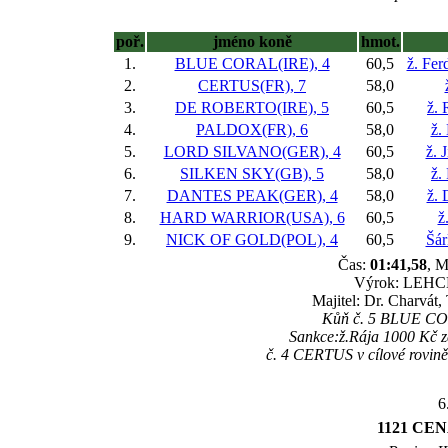
poř.
jméno koně
hmot.
1.
BLUE CORAL(IRE), 4
60,5
ž. Fer
2.
CERTUS(FR), 7
58,0
3.
DE ROBERTO(IRE), 5
60,5
ž. 
4.
PALDOX(FR), 6
58,0
ž.
5.
LORD SILVANO(GER), 4
60,5
ž. 
6.
SILKEN SKY(GB), 5
58,0
ž.
7.
DANTES PEAK(GER), 4
58,0
ž. 
8.
HARD WARRIOR(USA), 6
60,5
ž
9.
NICK OF GOLD(POL), 4
60,5
Šár
Čas:
01:41,58
, M
Výrok: LEHCE 
Majitel: Dr. Charvát,
Kůň č. 5 BLUE CORA
Sankce:ž.Rája 1000 Kč
č. 4 CERTUS v cílové rovině,
6
1121 CEN