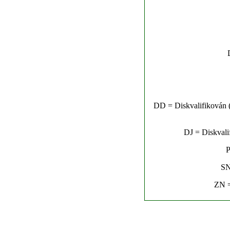
DD = Diskvalifikován (n
DJ = Diskvalif
P
SN
ZN =