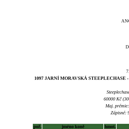
AN
D
7
1097 JARNÍ MORAVSKÁ STEEPLECHASE -
Steeplechase
60000 Kč (300
Maj. prémie:
Zápisné: 9
poř.
jméno koně
hmot.