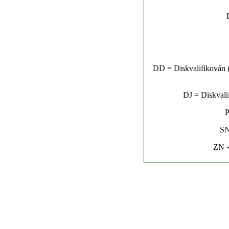
DD = Diskvalifikován (n
DJ = Diskvalif
P
SN
ZN =