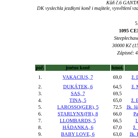
Kůň č.6 GANTARE
DK vyslechla jezdkyni koně i majitele, vysvětlení 
5
1095 CE
Steeplechase
30000 Kč (15
Zápisné: 4
poř.
jméno koně
hmot.
1.
VAKACIUS, 7
69,0
ž. 
2.
DUKÁTEK, 6
64,5
ž. 
3.
SAS, 7
69,5
4.
TINA, 5
65,0
ž. 
5.
LAROSSO(GER), 5
72,5
žk. J
6.
STARLYNX(FR), 8
66,0
Pa
7.
LLOMBARDS, 5
66,5
L
8.
HÁDANKA, 6
67,0
ž.
9.
BABY LOVE, 6
63,0
žk. 