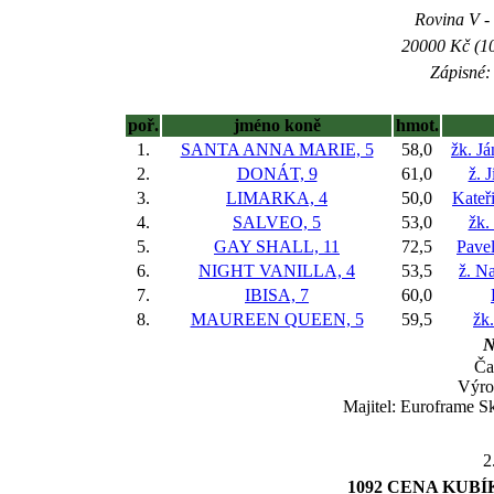
Rovina V - 
20000 Kč (10
Zápisné: 
poř.
jméno koně
hmot.
1.
SANTA ANNA MARIE, 5
58,0
žk. J
2.
DONÁT, 9
61,0
ž. 
3.
LIMARKA, 4
50,0
Kateř
4.
SALVEO, 5
53,0
žk.
5.
GAY SHALL, 11
72,5
Pavel
6.
NIGHT VANILLA, 4
53,5
ž. N
7.
IBISA, 7
60,0
8.
MAUREEN QUEEN, 5
59,5
žk
N
Ča
Výro
Majitel: Euroframe Sk
2
1092 CENA KUBÍ