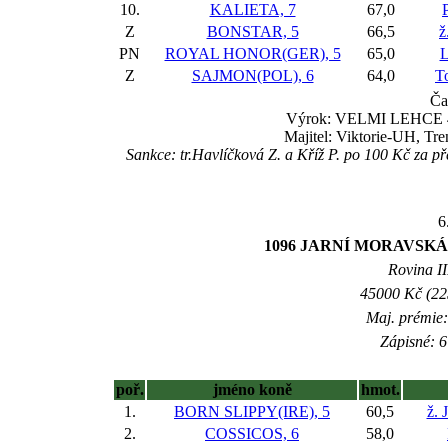
10.
KALIETA, 7
67,0
Z
BONSTAR, 5
66,5
ž
PN
ROYAL HONOR(GER), 5
65,0
L
Z
SAJMON(POL), 6
64,0
T
Ča
Výrok: VELMI LEHCE 4 1/
Majitel: Viktorie-UH, Tr
Sankce: tr.Havlíčková Z. a Kříž P. po 100 Kč za
6
1096 JARNÍ MORAVSK
Rovina II
45000 Kč (225
Maj. prémie:
Zápisné: 6
poř.
jméno koně
hmot.
1.
BORN SLIPPY(IRE), 5
60,5
ž. 
2.
COSSICOS, 6
58,0