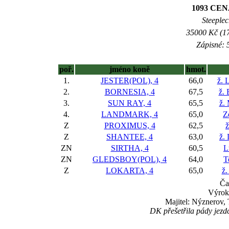
1093 CEN
Steeplec
35000 Kč (17
Zápisné: 5
poř.
jméno koně
hmot.
1.
JESTER(POL), 4
66,0
ž. 
2.
BORNESIA, 4
67,5
ž. 
3.
SUN RAY, 4
65,5
ž.
4.
LANDMARK, 4
65,0
Z
Z
PROXIMUS, 4
62,5
ž
Z
SHANTEE, 4
63,0
ž.
ZN
SIRTHA, 4
60,5
L
ZN
GLEDSBOY(POL), 4
64,0
T
Z
LOKARTA, 4
65,0
ž.
Ča
Výrok:
Majitel: Nýznerov,
DK přešetřila pády jezdc