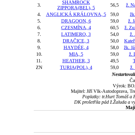
SHAMROCK
3.
56,5
ž. N
ZIPPORA(BEL), 5
4.
ANGLICKÁ KRÁLOVNA, 5
59,0
žk
5.
DRAGOON, 6
59,0
ž. 
6.
CZESMÍNA, 4
60,5
ž. Z
7.
LATIMERO, 3
54,0
ž.
8.
DRAČICE, 3
50,0
Kateř
9.
HAYDÉE, 4
58,0
žk. J
10.
MIA, 5
59,0
ž.
11.
HEATHER, 3
49,5
ZN
TURIA(POL), 4
59,0
ž.
Nestartovali
Ča
Výrok: BOJ 
Majitel: Jiří Vlk-Autodoprava, Tr
Poplatky: tr.Hurt Tomáš a
DK prošetřila pád ž.Žaluda a vys
Maji