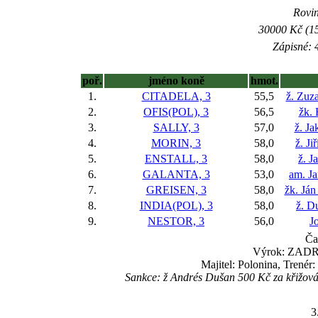
Rovin
30000 Kč (15
Zápisné: 4
poř.
jméno koně
hmot.
1.
CITADELA, 3
55,5
ž. Zuz
2.
OFIS(POL), 3
56,5
žk. 
3.
SALLY, 3
57,0
ž. Ja
4.
MORIN, 3
58,0
ž. Ji
5.
ENSTALL, 3
58,0
ž. J
6.
GALANTA, 3
53,0
am. J
7.
GREISEN, 3
58,0
žk. Já
8.
INDIA(POL), 3
58,0
ž. D
9.
NESTOR, 3
56,0
J
Ča
Výrok: ZADRŽ
Majitel: Polonina, Trenér
Sankce: ž Andrés Dušan 500 Kč za křižování
3