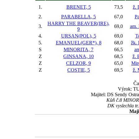
1.
BRENET, 5
73,5
ž.
2.
PARABELLA, 5
67,0
Pa
HARRY THE BEAVER(IRE),
3.
69,0
am. 
9
4.
URSAN(POL), 5
69,0
T
5.
EMANUEL(GER*), 8
68,0
žk. 
S
MINORITA, 7
66,5
am
Z
GINSANA, 10
68,5
ž. 
Z
CELZOR, 9
65,0
Mir
Z
COSTIE, 5
69,5
ž.
Ča
Výrok: TU
Majitel: DS Sendy Ostrav
Kůň č.8 MINORIT
DK vyslechla tr.
Maji