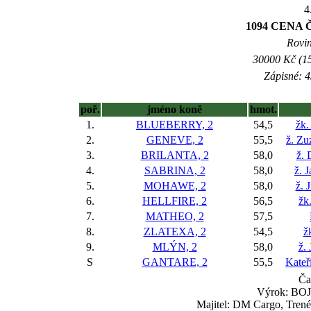
4
1094 CENA
Rovin
30000 Kč (15
Zápisné: 4
poř.
jméno koně
hmot.
1.
BLUEBERRY, 2
54,5
žk.
2.
GENEVE, 2
55,5
ž. Zu
3.
BRILANTA, 2
58,0
ž. 
4.
SABRINA, 2
58,0
ž. 
5.
MOHAWE, 2
58,0
ž. 
6.
HELLFIRE, 2
56,5
žk
7.
MATHEO, 2
57,5
8.
ZLATEXA, 2
54,5
ž
9.
MLÝN, 2
58,0
ž.
S
GANTARE, 2
55,5
Kateř
Ča
Výrok: BOJ 
Majitel: DM Cargo, Trené