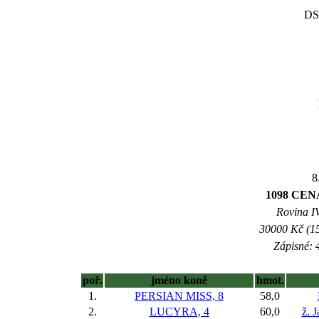
DS
8
1098 CENA
Rovina IV
30000 Kč (15
Zápisné: 4
poř.
jméno koně
hmot.
1.
PERSIAN MISS, 8
58,0
2.
LUCYRA, 4
60,0
ž. 