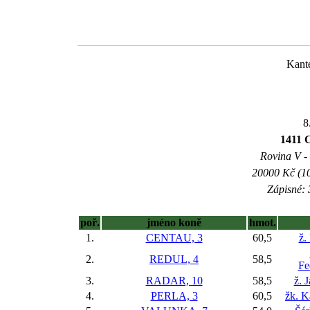
Kant
8
1411
Rovina V - 
20000 Kč (10
Zápisné: 
poř.
jméno koně
hmot.
1.
CENTAU, 3
60,5
ž.
2.
REDUL, 4
58,5
Fe
3.
RADAR, 10
58,5
ž. 
4.
PERLA, 3
60,5
žk. K