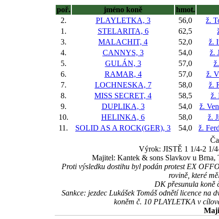
poř.
jméno koně
hmot.
2.
PLAYLETKA, 3
56,0
ž. 
1.
STELARITA, 6
62,5
3.
MALACHIT, 4
52,0
ž. 
4.
CANNYS, 3
54,0
ž. 
5.
GULÁN, 3
57,0
ž
6.
RAMAR, 4
57,0
ž. 
7.
LOCHNESKA, 7
58,0
ž. 
8.
MISS SECRET, 4
58,5
ž.
9.
DUPLIKA, 3
54,0
ž. Ve
10.
HELINKA, 6
58,0
ž. 
11.
SOLID AS A ROCK(GER), 3
54,0
ž. Fer
Ča
Výrok: JISTĚ 1 1/4-2 1/4-
Majitel: Kantek & sons Slavkov u Brna,
Proti výsledku dostihu byl podán protest EX OF
rovině, které mě
DK přesunula koně
Sankce: jezdec Lukášek Tomáš odnětí licence na dv
koněm č. 10 PLAYLETKA v cílové r
Maji