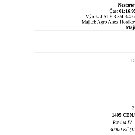
Nestartov
Čas:
01:16,9
Výrok: JISTĚ 3 3/4-3/4-6-
Majitel: Agro Anex Horákov
Maji
Do
2
1405 CE
Rovina IV -
30000 Kč (15