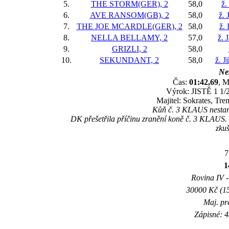
5.
THE STORM(GER), 2
58,0
ž.
6.
AVE RANSOM(GB), 2
58,0
ž. 
7.
THE JOE MCARDLE(GER), 2
58,0
ž.
8.
NELLA BELLAMY, 2
57,0
ž. 
9.
GRIZLI, 2
58,0
10.
SEKUNDANT, 2
58,0
ž. J
Nes
Čas:
01:42,69
, M
Výrok: JISTĚ 1 1/2
Majitel: Sokrates, Tr
Kůň č. 3 KLAUS nestart
DK přešetřila příčinu zranění koně č. 3 KLAUS. Vy
zkuš
7
1
Rovina IV -
30000 Kč (15
Maj. pr
Zápisné: 4