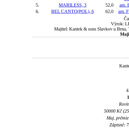
5.
MARILESS, 3
52,0
am. 
6.
BEL CANTO(POL), 6
62,0
am. F
Ča
Výrok: LE
Majitel: Kantek & sons Slavkov u Brna,
Maji
Kant
4
Rovin
50000 Kč (25
Maj. prémie
Zápisné: 7