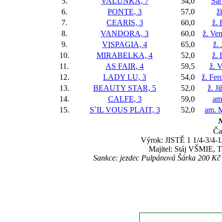
5.
VALUNKA, 7
54,0
Šár
6.
PONTE, 3
57,0
ž
7.
CEARIS, 3
60,0
ž.
8.
VANDORA, 3
60,0
ž. Ve
9.
VISPAGIA, 4
65,0
ž.
10.
MIRABELKA, 4
52,0
ž. 
11.
AS FAIR, 4
59,5
ž. 
12.
LADY LU, 3
54,0
ž. Fer
13.
BEAUTY STAR, 5
52,0
ž. J
14.
CALFE, 3
59,0
am
15.
S`IL VOUS PLAIT, 3
52,0
am. M
N
Ča
Výrok: JISTĚ 1 1/4-3/4-1/
Majitel: Stáj VŠMIE, T
Sankce: jezdec Pulpánová Šárka 200 Kč 