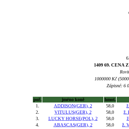
6
1409 69. CENA
Rovin
1000000 Kč (50000
Zápisné: 6 0
poř.
jméno koně
hmot.
1.
ADDISON(GER), 2
58,0
ž
2.
VITULUS(GER), 2
58,0
ž.
3.
LUCKY HORSE(POL), 2
58,0
ž
4.
ABASCAS(GER), 2
58,0
ž. 