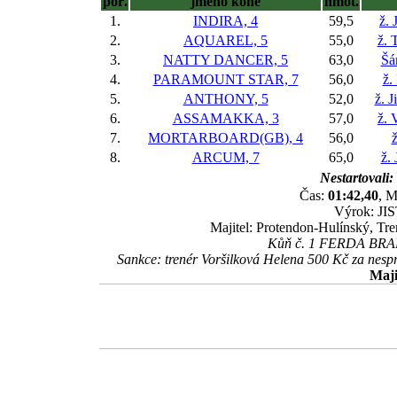
poř.
jméno koně
hmot.
1.
INDIRA, 4
59,5
ž. 
2.
AQUAREL, 5
55,0
ž. 
3.
NATTY DANCER, 5
63,0
Šá
4.
PARAMOUNT STAR, 7
56,0
ž.
5.
ANTHONY, 5
52,0
ž. J
6.
ASSAMAKKA, 3
57,0
ž. 
7.
MORTARBOARD(GB), 4
56,0
8.
ARCUM, 7
65,0
ž.
Nestartovali:
Čas:
01:42,40
, M
Výrok: JIS
Majitel: Protendon-Hulínský, Tr
Kůň č. 1 FERDA BRABE
Sankce: trenér Voršilková Helena 500 Kč za ne
Maji