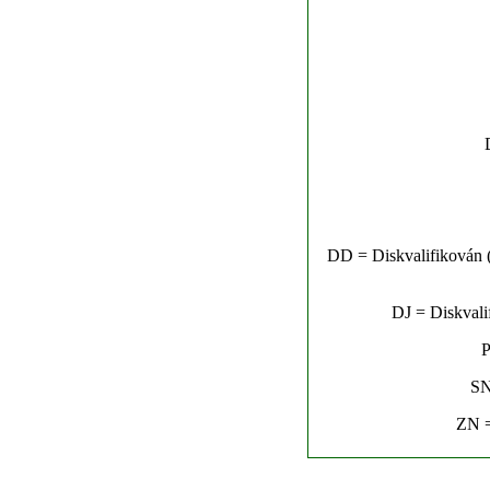
DD = Diskvalifikován (n
DJ = Diskvalif
P
SN
ZN =