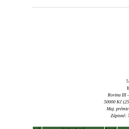
5
Rovina III -
50000 Kč (25
Maj. prémie
Zápisné: 7