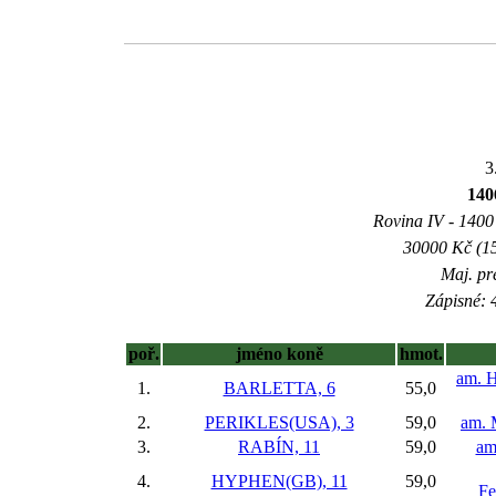
3
14
Rovina IV - 1400 
30000 Kč (15
Maj. pr
Zápisné: 4
poř.
jméno koně
hmot.
am. H
1.
BARLETTA, 6
55,0
2.
PERIKLES(USA), 3
59,0
am. 
3.
RABÍN, 11
59,0
am
4.
HYPHEN(GB), 11
59,0
Fe