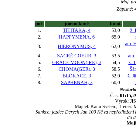
Maj. pr
Zápisné: 4
poř.
jméno koně
hmot.
1.
TITITAKA, 4
53,0
ž.
2.
HAPPYMENA, 6
65,0
am. H
3.
HIERONYMUS, 4
62,0
4.
SACRÉ COEUR, 3
53,5
am.
5.
GRACE MOON(IRE), 3
54,5
ž. 
6.
CHOMA(GER), 3
58,5
Šá
7.
BLOKACE, 3
52,0
ž. J
8.
SAPHENAH, 3
60,0
Nestarto
Čas:
01:15,2
Výrok: JIS
Majitel: Kanu Systém, Trenér: 
Sankce: jezdec Derych Jan 100 Kč za nepředložení 
do d
Maji