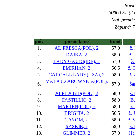
Rovin
50000 Kč (25
Maj. prémie
Zápisné: 7
poř.
jméno koně
hmot.
1.
AL-FRESCA(POL), 2
57,0
ž.
2.
DAJKA, 2
58,0
ž. 
3.
LADY GAUDI(IRE), 2
57,0
ž.
4.
EMIRHAN, 2
56,5
ž. 
5.
CAT CALL LADY(USA), 2
58,0
ž.
MALA CZAROWNICA(POL),
6.
57,0
Šá
2
7.
ALPHA BID(POL), 2
58,0
ž.
8.
FASTILLIO, 2
58,0
Ed
9.
MARTEN(POL), 2
58,0
ž.
10.
BRIGITA, 2
56,5
ž. 
11.
TAYOM, 2
58,0
ž. 
12.
SASKIE, 2
58,0
ž.
13.
GLIMMER, 2
57,0
He