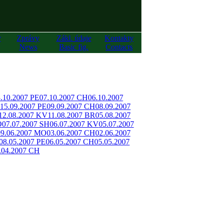
y
Zprávy
Zákl. údaje
Kontakty
News
Basic fig.
Contacts
.10.2007 PE
07.10.2007 CH
06.10.2007
15.09.2007 PE
09.09.2007 CH
08.09.2007
12.08.2007 KV
11.08.2007 BR
05.08.2007
O
07.07.2007 SH
06.07.2007 KV
05.07.2007
09.06.2007 MO
03.06.2007 CH
02.06.2007
08.05.2007 PE
06.05.2007 CH
05.05.2007
.04.2007 CH