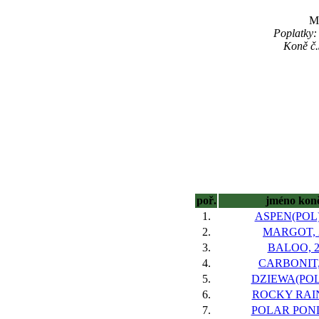
Ma
Poplatky:
Koně č.
poř.
jméno kon
1.
ASPEN(POL)
2.
MARGOT, 
3.
BALOO, 
4.
CARBONIT,
5.
DZIEWA(POL)
6.
ROCKY RAIN
7.
POLAR POND