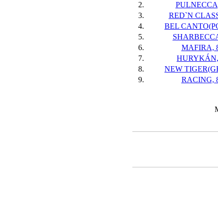
2.
PULNECCA,
3.
RED`N CLASS
4.
BEL CANTO(PO
5.
SHARBECCA
6.
MAFIRA, 
7.
HURYKÁN,
8.
NEW TIGER(GE
9.
RACING, 
M