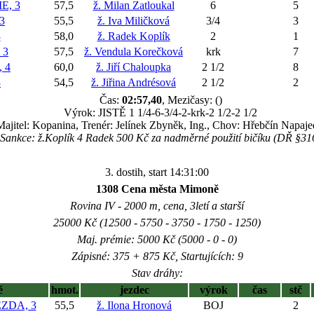
E, 3
57,5
ž. Milan Zatloukal
6
5
3
55,5
ž. Iva Miličková
3/4
3
3
58,0
ž. Radek Koplík
2
1
 3
57,5
ž. Vendula Korečková
krk
7
 4
60,0
ž. Jiří Chaloupka
2 1/2
8
3
54,5
ž. Jiřina Andrésová
2 1/2
2
Čas:
02:57,40
, Mezičasy: ()
Výrok: JISTĚ 1 1/4-6-3/4-2-krk-2 1/2-2 1/2
Majitel: Kopanina, Trenér: Jelínek Zbyněk, Ing., Chov: Hřebčín Napaje
Sankce: ž.Koplík 4 Radek 500 Kč za nadměrné použití bičíku (DŘ §31
3. dostih, start 14:31:00
1308 Cena města Mimoně
Rovina IV - 2000 m, cena, 3letí a starší
25000 Kč (12500 - 5750 - 3750 - 1750 - 1250)
Maj. prémie: 5000 Kč (5000 - 0 - 0)
Zápisné: 375 + 875 Kč, Startujících: 9
Stav dráhy:
ě
hmot.
jezdec
výrok
čas
stč
ZDA, 3
55,5
ž. Ilona Hronová
BOJ
2