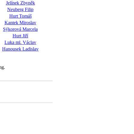
Jelínek Zbyněk
Neuberg Filip
Hurt Tomáš
Kantek Miroslav
Sýkorová Marcela
Hurt Jiří
Luka ml. Václav
Hanousek Ladislav
ng.