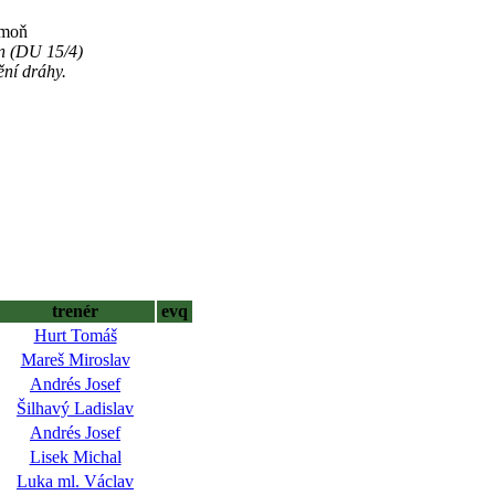
imoň
ěn (DU 15/4)
ní dráhy.
trenér
evq
Hurt Tomáš
Mareš Miroslav
Andrés Josef
Šilhavý Ladislav
Andrés Josef
Lisek Michal
Luka ml. Václav