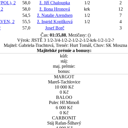
POL), 2
58,0
ž. Jiří Chaloupka
1/2
2
 2
58,0
ž. Ilona Hronová
krk
12
54,5
ž. Natalie Arendsen
1/2
7
VEN, 2
55,5
ž. Ingrid Koplíková
1/2
4
2
57,0
Josef Borč
3
Čas:
01:35,88
, Mezičasy: ()
Výrok: JISTĚ 3 1/2-3/4-1/2-2-1/2-2-1/2-krk-1/2-1/2-?
Majitel: Gabriela-Trachtová, Trenér: Hurt Tomáš, Chov: SK Moszna
Majitelské prémie a bonusy:
kůň:
stáj:
maj. prémie:
bonus:
MARGOT
Mareš-Tachlovice
10 000 Kč
0 Kč
BALOO
Pulec Hř.Mimoň
6 000 Kč
0 Kč
CARBONIT
Stáj Rafan-Šilhavý