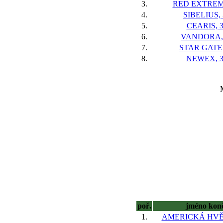
3.
RED EXTREM
4.
SIBELIUS, 
5.
CEARIS, 
6.
VANDORA,
7.
STAR GATE,
8.
NEWEX, 
poř.
jméno kon
1.
AMERICKÁ HVĚ