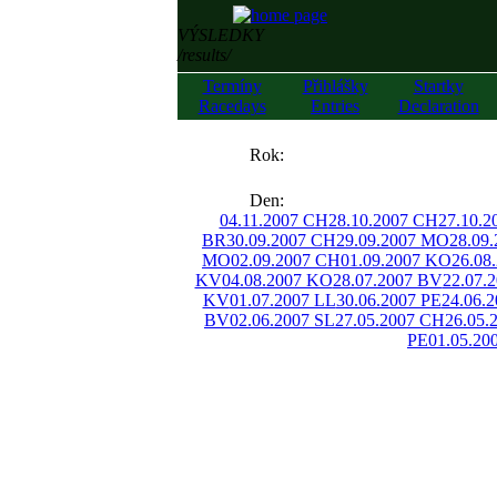
VÝSLEDKY
/results/
Termíny
Přihlášky
Startky
Racedays
Entries
Declaration
««
Rok:
»»
Den:
04.11.2007 CH
28.10.2007 CH
27.10.2
BR
30.09.2007 CH
29.09.2007 MO
28.09
MO
02.09.2007 CH
01.09.2007 KO
26.08
KV
04.08.2007 KO
28.07.2007 BV
22.07.
KV
01.07.2007 LL
30.06.2007 PE
24.06.
BV
02.06.2007 SL
27.05.2007 CH
26.05.
PE
01.05.20