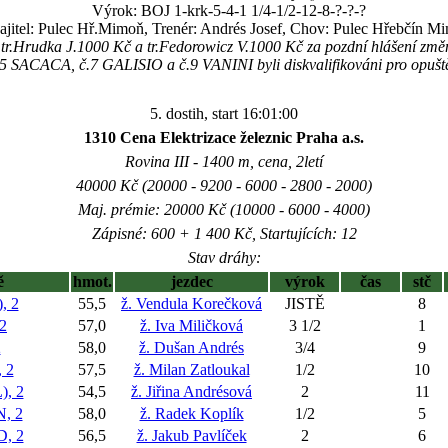
Výrok: BOJ 1-krk-5-4-1 1/4-1/2-12-8-?-?-?
jitel: Pulec Hř.Mimoň, Trenér: Andrés Josef, Chov: Pulec Hřebčín M
 tr.Hrudka J.1000 Kč a tr.Fedorowicz V.1000 Kč za pozdní hlášení zm
5 SACACA, č.7 GALISIO a č.9 VANINI byli diskvalifikováni pro opuště
5. dostih, start 16:01:00
1310 Cena Elektrizace železnic Praha a.s.
Rovina III - 1400 m, cena, 2letí
40000 Kč (20000 - 9200 - 6000 - 2800 - 2000)
Maj. prémie: 20000 Kč (10000 - 6000 - 4000)
Zápisné: 600 + 1 400 Kč, Startujících: 12
Stav dráhy:
ě
hmot.
jezdec
výrok
čas
stč
, 2
55,5
ž. Vendula Korečková
JISTĚ
8
2
57,0
ž. Iva Miličková
3 1/2
1
2
58,0
ž. Dušan Andrés
3/4
9
 2
57,5
ž. Milan Zatloukal
1/2
10
, 2
54,5
ž. Jiřina Andrésová
2
11
, 2
58,0
ž. Radek Koplík
1/2
5
, 2
56,5
ž. Jakub Pavlíček
2
6