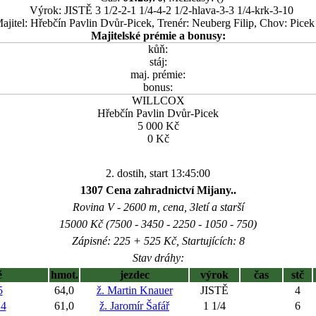
Výrok: JISTĚ 3 1/2-2-1 1/4-4-2 1/2-hlava-3-3 1/4-krk-3-10
ajitel: Hřebčín Pavlin Dvůr-Picek, Trenér: Neuberg Filip, Chov: Picek
Majitelské prémie a bonusy:
kůň:
stáj:
maj. prémie:
bonus:
WILLCOX
Hřebčín Pavlin Dvůr-Picek
5 000 Kč
0 Kč
2. dostih, start 13:45:00
1307 Cena zahradnictví Mijany..
Rovina V - 2600 m, cena, 3letí a starší
15000 Kč (7500 - 3450 - 2250 - 1050 - 750)
Zápisné: 225 + 525 Kč, Startujících: 8
Stav dráhy:
ě
hmot.
jezdec
výrok
čas
stč
5
64,0
ž. Martin Knauer
JISTĚ
4
4
61,0
ž. Jaromír Šafář
1 1/4
6