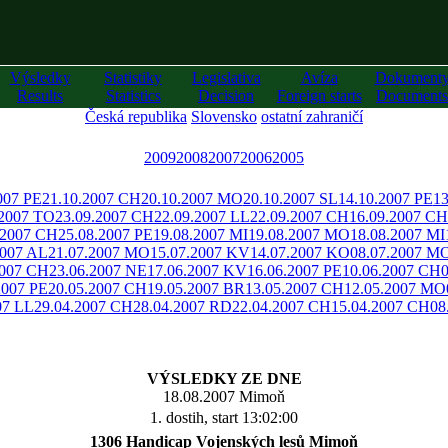
Výsledky
Statistiky
Legislativa
Avíza
Dokument
Results
Statistics
Decision
Foreign starts
Documents
Česká republika
Slovensko
ostatní zahraničí
2009
2008
2007
2006
2005
007 PE
21.10.2007 CH
20.10.2007 MO
20.10.2007 SL
14.10.2007 PE
13
.2007 TO
23.09.2007 CH
22.09.2007 LL
22.09.2007 CH
16.09.2007 CH
.2007 CH
25.08.2007 PE
19.08.2007 MI
19.08.2007 MO
18.08.2007 MI
2007 AL
21.07.2007 MO
15.07.2007 KV
14.07.2007 KO
08.07.2007 M
2007 CH
23.06.2007 NE
17.06.2007 KV
16.06.2007 PE
10.06.2007 CH
2007 PE
20.05.2007 CH
19.05.2007 BR
13.05.2007 CH
12.05.2007 MO
07 LL
29.04.2007 CH
28.04.2007 RD
22.04.2007 CH
15.04.2007 CH
08
VÝSLEDKY ZE DNE
18.08.2007 Mimoň
1. dostih, start 13:02:00
1306 Handicap Vojenských lesů Mimoň