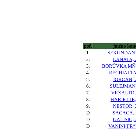
poř.
jméno kon
1.
SEKUNDANT
2.
LANATA, 
3.
BORŮVKA MŇA
4.
RECHIALTA,
5.
JORCAN, 
6.
SULEJMAN,
7.
VEXALTO,
8.
HARIETTE,
9.
NESTOR, 
D
SACACA, 
D
GALISIO, 
D
VANINI(FR*)