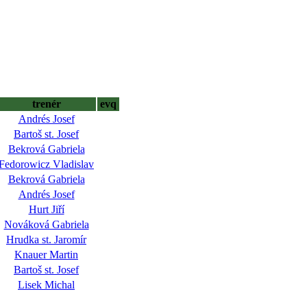
trenér
evq
Andrés Josef
Bartoš st. Josef
Bekrová Gabriela
Fedorowicz Vladislav
Bekrová Gabriela
Andrés Josef
Hurt Jiří
Nováková Gabriela
Hrudka st. Jaromír
Knauer Martin
Bartoš st. Josef
Lisek Michal