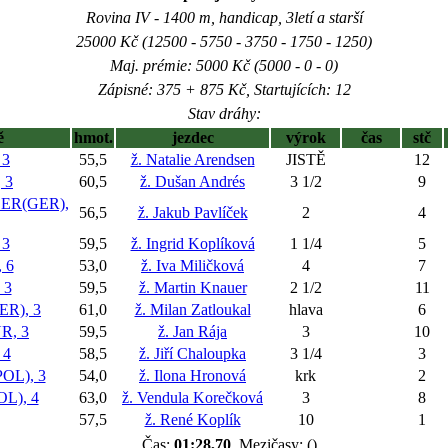
Rovina IV - 1400 m, handicap, 3letí a starší
25000 Kč (12500 - 5750 - 3750 - 1750 - 1250)
Maj. prémie: 5000 Kč (5000 - 0 - 0)
Zápisné: 375 + 875 Kč, Startujících: 12
Stav dráhy:
ě
hmot.
jezdec
výrok
čas
stč
 3
55,5
ž. Natalie Arendsen
JISTĚ
12
 3
60,5
ž. Dušan Andrés
3 1/2
9
R(GER),
56,5
ž. Jakub Pavlíček
2
4
 3
59,5
ž. Ingrid Koplíková
1 1/4
5
 6
53,0
ž. Iva Miličková
4
7
 3
59,5
ž. Martin Knauer
2 1/2
11
R), 3
61,0
ž. Milan Zatloukal
hlava
6
R, 3
59,5
ž. Jan Rája
3
10
 4
58,5
ž. Jiří Chaloupka
3 1/4
3
OL), 3
54,0
ž. Ilona Hronová
krk
2
L), 4
63,0
ž. Vendula Korečková
3
8
57,5
ž. René Koplík
10
1
Čas:
01:28,70
, Mezičasy: ()