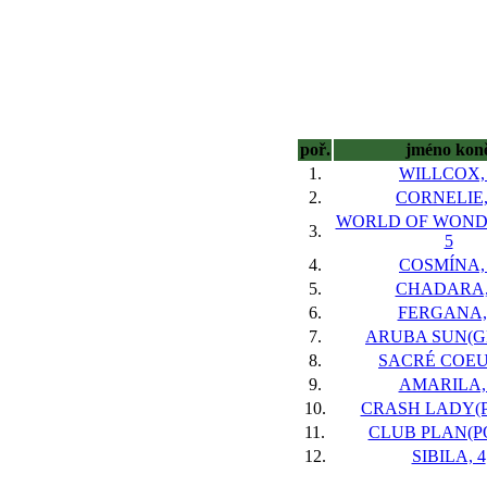
poř.
jméno kon
1.
WILLCOX,
2.
CORNELIE,
WORLD OF WONDE
3.
5
4.
COSMÍNA,
5.
CHADARA,
6.
FERGANA,
7.
ARUBA SUN(GE
8.
SACRÉ COEU
9.
AMARILA,
10.
CRASH LADY(P
11.
CLUB PLAN(PO
12.
SIBILA, 4