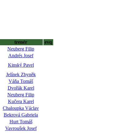
trenér
evq
Neuberg Filip
Andrés Josef
Kinský Pavel
Jelínek Zbyněk
Váňa Tomáš
Dvořák Karel
Neuberg Filip
Kučera Karel
Chaloupka Václav
Bekrová Gabriela
Hurt Tomáš
Vavroušek Josef