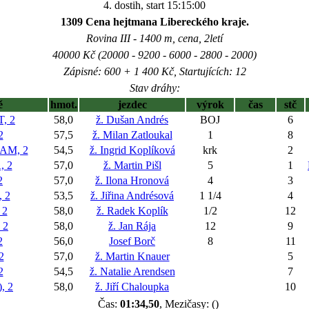
4. dostih, start 15:15:00
1309 Cena hejtmana Libereckého kraje.
Rovina III - 1400 m, cena, 2letí
40000 Kč (20000 - 9200 - 6000 - 2800 - 2000)
Zápisné: 600 + 1 400 Kč, Startujících: 12
Stav dráhy:
ě
hmot.
jezdec
výrok
čas
stč
, 2
58,0
ž. Dušan Andrés
BOJ
6
2
57,5
ž. Milan Zatloukal
1
8
M, 2
54,5
ž. Ingrid Koplíková
krk
2
 2
57,0
ž. Martin Pišl
5
1
2
57,0
ž. Ilona Hronová
4
3
 2
53,5
ž. Jiřina Andrésová
1 1/4
4
 2
58,0
ž. Radek Koplík
1/2
12
 2
58,0
ž. Jan Rája
12
9
2
56,0
Josef Borč
8
11
2
57,0
ž. Martin Knauer
5
2
54,5
ž. Natalie Arendsen
7
, 2
58,0
ž. Jiří Chaloupka
10
Čas:
01:34,50
, Mezičasy: ()