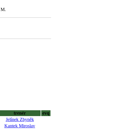
 M.
trenér
evq
Jelínek Zbyněk
Kantek Miroslav