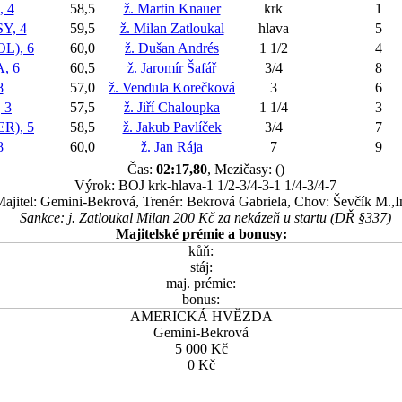
 4
58,5
ž. Martin Knauer
krk
1
Y, 4
59,5
ž. Milan Zatloukal
hlava
5
L), 6
60,0
ž. Dušan Andrés
1 1/2
4
, 6
60,5
ž. Jaromír Šafář
3/4
8
8
57,0
ž. Vendula Korečková
3
6
 3
57,5
ž. Jiří Chaloupka
1 1/4
3
R), 5
58,5
ž. Jakub Pavlíček
3/4
7
8
60,0
ž. Jan Rája
7
9
Čas:
02:17,80
, Mezičasy: ()
Výrok: BOJ krk-hlava-1 1/2-3/4-3-1 1/4-3/4-7
ajitel: Gemini-Bekrová, Trenér: Bekrová Gabriela, Chov: Ševčík M.,I
Sankce: j. Zatloukal Milan 200 Kč za nekázeň u startu (DŘ §337)
Majitelské prémie a bonusy:
kůň:
stáj:
maj. prémie:
bonus:
AMERICKÁ HVĚZDA
Gemini-Bekrová
5 000 Kč
0 Kč