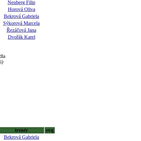
Neuberg Filip
Horová Oliva
Bekrová Gabriela
Sýkorová Marcela
Řezáčová Jana
Dvořák Karel
dla
6)
trenér
evq
Bekrová Gabriela