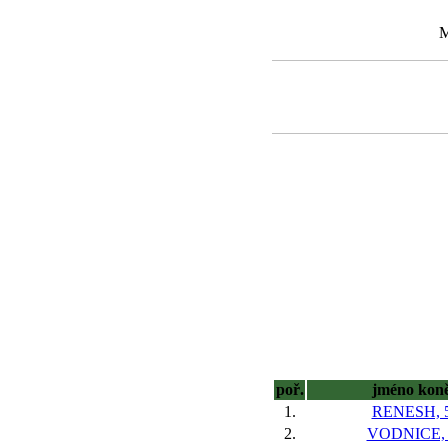
M
poř.
jméno kon
1.
RENESH, 
2.
VODNICE, 