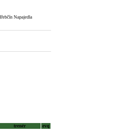
Hřebčín Napajedla
trenér
evq