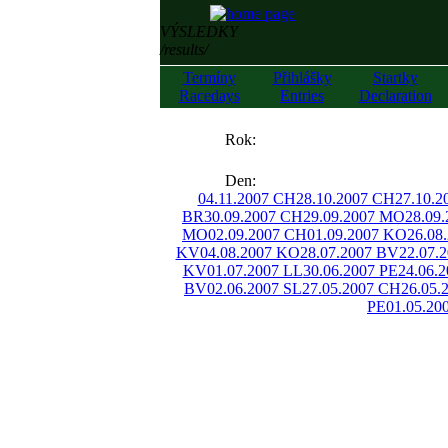
VÝSLEDKY
/results/
Termíny
Přihlášky
Startky
Racedays
Entries
Declaration
««
Rok:
»»
Den:
04.11.2007 CH
28.10.2007 CH
27.10.2
BR
30.09.2007 CH
29.09.2007 MO
28.09
MO
02.09.2007 CH
01.09.2007 KO
26.08
KV
04.08.2007 KO
28.07.2007 BV
22.07.
KV
01.07.2007 LL
30.06.2007 PE
24.06.
BV
02.06.2007 SL
27.05.2007 CH
26.05.
PE
01.05.20