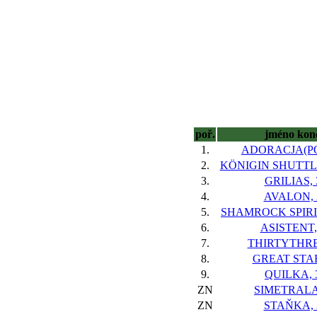
poř.
jméno kon
1.
ADORACJA(PO
2.
KÖNIGIN SHUTTLE
3.
GRILIAS, 
4.
AVALON, 
5.
SHAMROCK SPIRIT
6.
ASISTENT,
7.
THIRTYTHRE
8.
GREAT STAR
9.
QUILKA, 
ZN
SIMETRALA
ZN
STAŇKA, 