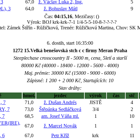
 3
67,0
ž. Václav Luka 2, Ing.
5
), 3
64,0
ž. Bohuslav Mátl
9
Čas:
04:15,16
, Mezičasy: ()
Výrok: BOJ krk-krk-7-1 1/4-5-5-10-8-?-?-?-?
tel: Zámek Štířín - Růžičková, Trenér: Růžičková Martina, Chov: SK
6. dostih, start 16:35:00
1272 15.Velká benešovská stch c c firmy Meran Praha
Steeplechase crosscountry II - 5000 m, cena, 5letí a starší
80000 Kč (40000 - 18400 - 12000 - 5600 - 4000)
Maj. prémie: 30000 Kč (15000 - 9000 - 6000)
Zápisné: 1 200 + 2 000 Kč, Startujících: 10
Stav dráhy:
ě
hmot.
jezdec
výrok
čas
stč
, 7
71,0
ž. Dušan Andrés
JISTĚ
4
Y, 7
73,0
Štěpánka Sedláčková
3/4
2
 7
68,5
am. Josef Váňa ml.
1
10
ER(IRE),
67,0
ž. Marcel Novák
1
1
 6
67,0
Petr Kříž
krk
11