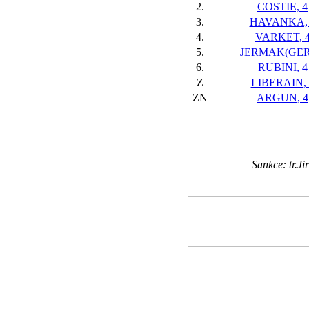
2.
COSTIE, 4
3.
HAVANKA, 
4.
VARKET, 
5.
JERMAK(GER)
6.
RUBINI, 4
Z
LIBERAIN, 
ZN
ARGUN, 4
Sankce: tr.J