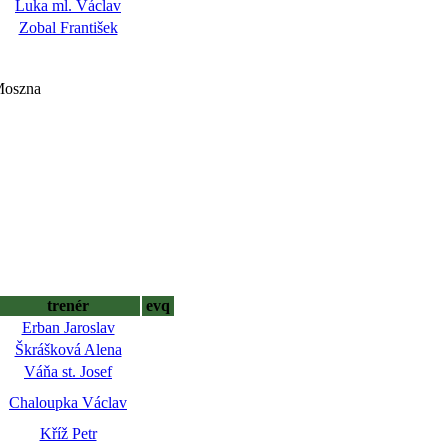
Luka ml. Václav
Zobal František
 Moszna
trenér
evq
Erban Jaroslav
Škrášková Alena
Váňa st. Josef
Chaloupka Václav
Kříž Petr