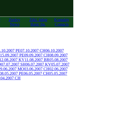
y
Zprávy
Zákl. údaje
Kontakty
News
Basic fig.
Contacts
.10.2007 PE
07.10.2007 CH
06.10.2007
15.09.2007 PE
09.09.2007 CH
08.09.2007
12.08.2007 KV
11.08.2007 BR
05.08.2007
O
07.07.2007 SH
06.07.2007 KV
05.07.2007
09.06.2007 MO
03.06.2007 CH
02.06.2007
08.05.2007 PE
06.05.2007 CH
05.05.2007
.04.2007 CH