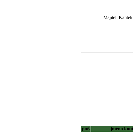
Majitel: Kante
poř.
jméno kon