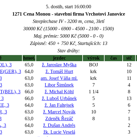
5. dostih, start 16:00:00
1271 Cena Monou - stavební firma Vrchotovi Janovice
Steeplechase IV - 3200 m, cena, 3letí
30000 Kč (15000 - 6900 - 4500 - 2100 - 1500)
Maj. prémie: 5000 Kč (5000 - 0 - 0)
Zápisné: 450 + 750 Kč, Startujících: 13
Stav dráhy:
ě
hmot.
jezdec
výrok
čas
stč
L), 3
65,0
ž. Jaroslav Myška
BOJ
12
(GER), 3
64,0
ž. Tomáš Hurt
krk
10
3
63,0
am. Josef Váňa ml.
krk
11
3
63,0
Libor Šimůnek
7
4
(BEL), 3
66,0
ž. Michal Köhl
1 1/4
8
 3
66,0
ž. Luboš Urbánek
5
13
E, 3
64,0
ž. Jan Faltejsek
5
6
, 3
63,0
ž. Marcel Novák
10
7
3
63,0
Zdeněk Řezáč
8
1
, 3
64,0
ž. Dušan Andrés
2
3
63,0
žk. Lucie Veselá
3