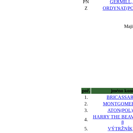
PN
GERMILL,
Z
ORDYNAT(POL
Maji
poř.
jméno kon
1.
BRICASSAR
2.
MONTGOMER
3.
ATON(POL),
HARRY THE BEAV
4.
8
5.
VÝTRŽNÍK,