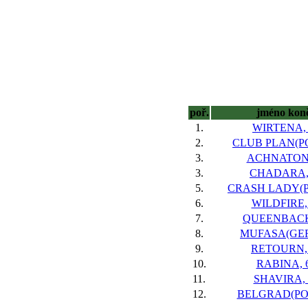
poř.
jméno kon
1.
WIRTENA, 
2.
CLUB PLAN(PO
3.
ACHNATON,
3.
CHADARA,
5.
CRASH LADY(PO
6.
WILDFIRE,
7.
QUEENBACK
8.
MUFASA(GER)
9.
RETOURN,
10.
RABINA, 
11.
SHAVIRA, 
12.
BELGRAD(POL