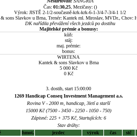
Nestartovali:
SANGRIA
Čas:
01:30,25
, Mezičasy: ()
Výrok: JISTĚ 2-1/2-současně-krk-krk-6-1-3/4-7-3/4-1 1/2
k & sons Slavkov u Brna, Trenér: Kantek ml. Miroslav, MVDr., Chov: 
DK nařídila převážení všech jezdců po dostihu
Majitelské prémie a bonusy:
kůň:
stáj:
maj. prémie:
bonus:
WIRTENA
Kantek & sons Slavkov u Brna
5 000 Kč
0 Kč
3. dostih, start 15:00:00
1269 Handicap Conseq Investment Management a.s.
Rovina V - 2000 m, handicap, 3letí a starší
15000 Kč (7500 - 3450 - 2250 - 1050 - 750)
Zápisné: 225 + 375 Kč, Startujících: 6
Stav dráhy:
ě
hmot.
jezdec
výrok
čas
stč