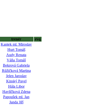
trenér
evq
Kantek ml. Miroslav
Hurt Tomáš
Audy Renata
Váňa Tomáš
Bekrová Gabriela
Růžičková Martina
Jelen Jaroslav
Kinský Pavel
Hála Libor
Havlíčková Zdena
Papoušek ml. Jan
Janda Jiří