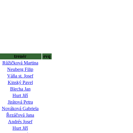
trenér
evq
Růžičková Martina
Neuberg Filip
Váňa st. Josef
Kinský Pavel
Blecha Jan
Hurt Jiří
Jirátová Petra
Nováková Gabriela
Řezáčová Jana
Andrés Josef
Hurt Jiří