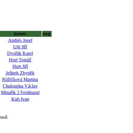
trenér
evq
Andrés Josef
Uhl Jiří
Dvořák Karel
Hurt Tomáš
Hurt Jiří
Jelínek Zbyněk
Růžičková Martina
Chaloupka Václav
Minařík 2 Ferdinand
Kub Ivan
imoň