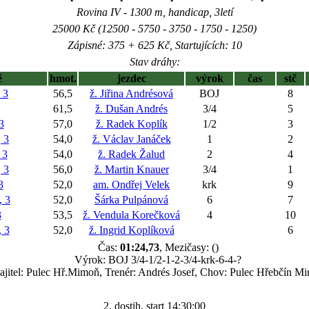
Rovina IV - 1300 m, handicap, 3letí
25000 Kč (12500 - 5750 - 3750 - 1750 - 1250)
Zápisné: 375 + 625 Kč, Startujících: 10
Stav dráhy:
ě
hmot.
jezdec
výrok
čas
stč
 3
56,5
ž. Jiřina Andrésová
BOJ
8
61,5
ž. Dušan Andrés
3/4
5
3
57,0
ž. Radek Koplík
1/2
3
 3
54,0
ž. Václav Janáček
1
2
 3
54,0
ž. Radek Žalud
2
4
 3
56,0
ž. Martin Knauer
3/4
1
3
52,0
am. Ondřej Velek
krk
9
 3
52,0
Šárka Pulpánová
6
7
3
53,5
ž. Vendula Korečková
4
10
 3
52,0
ž. Ingrid Koplíková
6
Čas:
01:24,73
, Mezičasy: ()
Výrok: BOJ 3/4-1/2-1-2-3/4-krk-6-4-?
jitel: Pulec Hř.Mimoň, Trenér: Andrés Josef, Chov: Pulec Hřebčín M
2. dostih, start 14:30:00