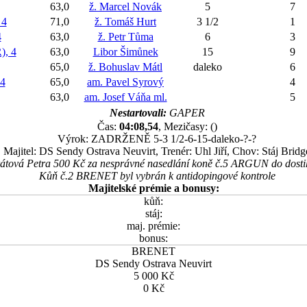
63,0
ž. Marcel Novák
5
7
4
71,0
ž. Tomáš Hurt
3 1/2
1
4
63,0
ž. Petr Tůma
6
3
, 4
63,0
Libor Šimůnek
15
9
65,0
ž. Bohuslav Mátl
daleko
6
4
65,0
am. Pavel Syrový
4
63,0
am. Josef Váňa ml.
5
Nestartovali:
GAPER
Čas:
04:08,54
, Mezičasy: ()
Výrok: ZADRŽENĚ 5-3 1/2-6-15-daleko-?-?
Majitel: DS Sendy Ostrava Neuvirt, Trenér: Uhl Jiří, Chov: Stáj Bridg
irátová Petra 500 Kč za nesprávné nasedlání koně č.5 ARGUN do dost
Kůň č.2 BRENET byl vybrán k antidopingové kontrole
Majitelské prémie a bonusy:
kůň:
stáj:
maj. prémie:
bonus:
BRENET
DS Sendy Ostrava Neuvirt
5 000 Kč
0 Kč