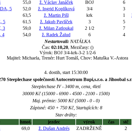
4
55,0
ž. Václav Janáček
BOJ
6
DA, 5
52,0
ž. Ingrid Koplíková
3/4
3
63,5
ž. Martin Pišl
krk
1
 5
61,5
ž. Jakub Pavlíček
3
5
 3
59,0
ž. Milan Zatloukal
2 1/2
7
 4
54,0
ž. Radek Žalud
6
4
Nestartovali:
NATÁLKA
Čas:
02:10,20
, Mezičasy: ()
Výrok: BOJ 3/4-krk-3-2 1/2-6
Majitel: Michaela, Trenér: Hurt Tomáš, Chov: Matuška V.-Astora
4. dostih, start 15:30:00
70 Steeplechase společností Autocentrum Bupi,s.r.o. a Jihoobal s.r
Steeplechase IV - 3400 m, cena, 4letí
30000 Kč (15000 - 6900 - 4500 - 2100 - 1500)
Maj. prémie: 5000 Kč (5000 - 0 - 0)
Zápisné: 450 + 750 Kč, Startujících: 8
Stav dráhy:
ě
hmot.
jezdec
výrok
čas
stč
4
69,0
ž. Dušan Andrés
ZADRŽENĚ
2