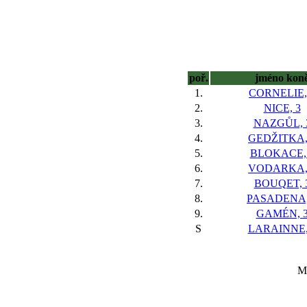
poř.
jméno kon
1.
CORNELIE,
2.
NICE, 3
3.
NAZGŮL, 
4.
GEDŽITKA,
5.
BLOKACE,
6.
VODARKA,
7.
BOUQET, 
8.
PASADENA,
9.
GAMÉN, 
S
LARAINNE,
Ma