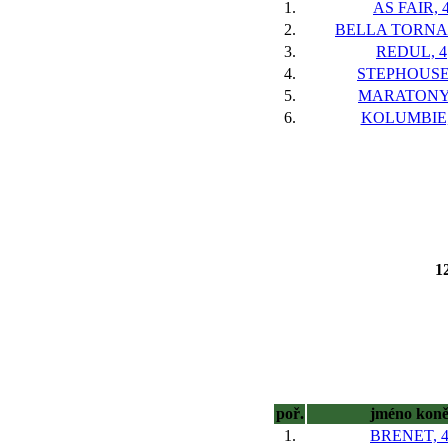
1.
AS FAIR, 
2.
BELLA TORNA
3.
REDUL, 4
4.
STEPHOUSE,
5.
MARATONY,
6.
KOLUMBIE,
12
poř.
jméno kon
1.
BRENET, 