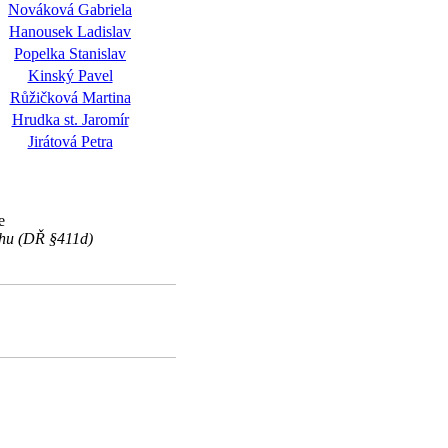
Nováková Gabriela
Hanousek Ladislav
Popelka Stanislav
Kinský Pavel
Růžičková Martina
Hrudka st. Jaromír
Jirátová Petra
e
ihu (DŘ §411d)