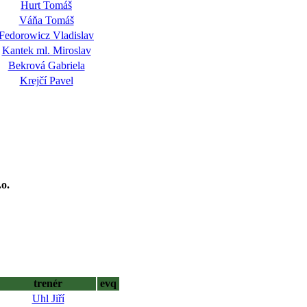
Hurt Tomáš
Váňa Tomáš
Fedorowicz Vladislav
Kantek ml. Miroslav
Bekrová Gabriela
Krejčí Pavel
.o.
trenér
evq
Uhl Jiří