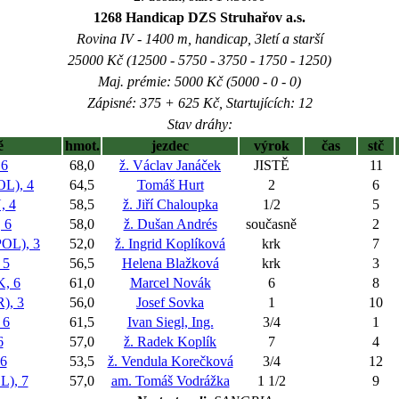
1268 Handicap DZS Struhařov a.s.
Rovina IV - 1400 m, handicap, 3letí a starší
25000 Kč (12500 - 5750 - 3750 - 1750 - 1250)
Maj. prémie: 5000 Kč (5000 - 0 - 0)
Zápisné: 375 + 625 Kč, Startujících: 12
Stav dráhy:
ě
hmot.
jezdec
výrok
čas
stč
6
68,0
ž. Václav Janáček
JISTĚ
11
L), 4
64,5
Tomáš Hurt
2
6
 4
58,5
ž. Jiří Chaloupka
1/2
5
 6
58,0
ž. Dušan Andrés
současně
2
L), 3
52,0
ž. Ingrid Koplíková
krk
7
 5
56,5
Helena Blažková
krk
3
, 6
61,0
Marcel Novák
6
8
, 3
56,0
Josef Sovka
1
10
 6
61,5
Ivan Siegl, Ing.
3/4
1
6
57,0
ž. Radek Koplík
7
4
6
53,5
ž. Vendula Korečková
3/4
12
), 7
57,0
am. Tomáš Vodrážka
1 1/2
9