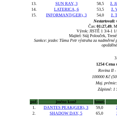
13.
SUN RAY, 3
58,5
ž. J
14.
LATERICA, 6
53,5
ž. 
15.
INFORMANT(GER), 3
54,0
ž. 
Nestartovali:
Čas:
01:27,49
, M
Výrok: JISTĚ 1 3/4-1 1/
Majitel: Stáj Polouček, Trené
Sankce: jezdec Tůma Petr výstraha za nadměrné p
opožděné
3
1254 Cena s
Rovina II -
100000 Kč (500
Maj. prémie:
Zápisné: 1 
poř.
jméno koně
hmot.
1.
DANTES PEAK(GER), 3
59,0
2.
SHADOW DAY, 5
65,0