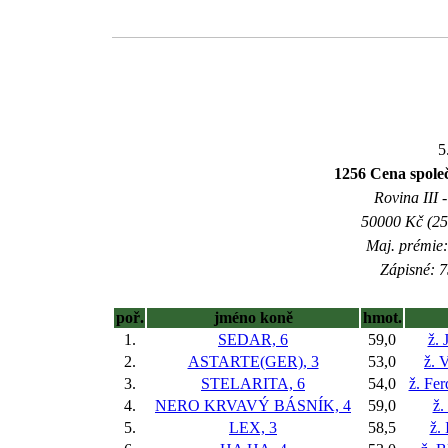
5
1256 Cena společ
Rovina III -
50000 Kč (25
Maj. prémie:
Zápisné: 7
poř.
jméno koně
hmot.
1.
SEDAR, 6
59,0
ž. 
2.
ASTARTE(GER), 3
53,0
ž. 
3.
STELARITA, 6
54,0
ž. Fe
4.
NERO KRVAVÝ BÁSNÍK, 4
59,0
ž.
5.
LEX, 3
58,5
ž.