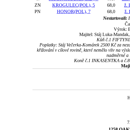
ZN
KROGULEC(POL), 5
68,0
ž. 
PN
HONOR(POL), 7
68,0
ž.
Nestartovali:
I
Ča
Výrok: B
Majitel: Stáj Luka-Mandak,
Kůň č.1 FIFTYNIN
Poplatky: Stáj Večerka-Komárek 2500 Kč za nezd
křižování v cílové rovině, které nemělo vliv na vý
nadměrné a 
Koně č.1 INKASENTKA a č.8 S
Maji
H
7
1258 OAKS