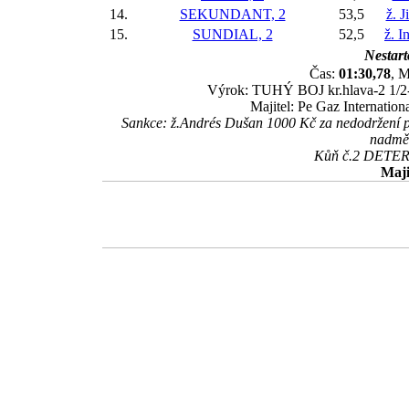
14.
SEKUNDANT, 2
53,5
ž. J
15.
SUNDIAL, 2
52,5
ž. I
Nestart
Čas:
01:30,78
, M
Výrok: TUHÝ BOJ kr.hlava-2 1/2-3/
Majitel: Pe Gaz Internation
Sankce: ž.Andrés Dušan 1000 Kč za nedodržení 
nadměr
Kůň č.2 DETERMI
Maji