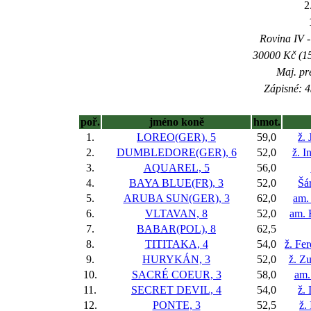
2
Rovina IV -
30000 Kč (15
Maj. pr
Zápisné: 4
poř.
jméno koně
hmot.
1.
LOREO(GER), 5
59,0
ž. 
2.
DUMBLEDORE(GER), 6
52,0
ž. I
3.
AQUAREL, 5
56,0
4.
BAYA BLUE(FR), 3
52,0
Šá
5.
ARUBA SUN(GER), 3
62,0
am.
6.
VLTAVAN, 8
52,0
am. 
7.
BABAR(POL), 8
62,5
8.
TITITAKA, 4
54,0
ž. Fe
9.
HURYKÁN, 3
52,0
ž. Z
10.
SACRÉ COEUR, 3
58,0
am.
11.
SECRET DEVIL, 4
54,0
ž.
12.
PONTE, 3
52,5
ž.