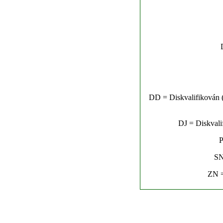
DD = Diskvalifikován (n
DJ = Diskvalif
P
SN
ZN =