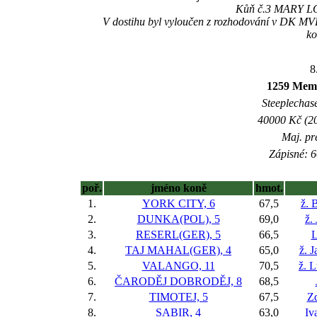
Kůň č.3 MARY LOU
V dostihu byl vyloučen z rozhodování v DK MVD
ko
8
1259 Memo
Steeplechase
40000 Kč (20
Maj. pr
Zápisné: 6
poř.
jméno koně
hmot.
1.
YORK CITY, 6
67,5
ž. 
2.
DUNKA(POL), 5
69,0
ž.
3.
RESERL(GER), 5
66,5
L
4.
TAJ MAHAL(GER), 4
65,0
ž. 
5.
VALANGO, 11
70,5
ž. 
6.
ČARODĚJ DOBRODĚJ, 8
68,5
7.
TIMOTEJ, 5
67,5
Z
8.
SABIR, 4
63,0
Iv