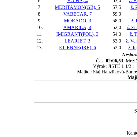
6.
HA HA, 4
53,0
ž. B
7.
MERITAMON(GB), 5
57,5
ž. 
8.
VABECAR, 7
59,0
9.
MORADO, 3
58,0
ž.
10.
AMARILA, 4
52,0
ž. Z
11.
IMIGRANT(POL), 3
54,0
ž. 
12.
LEARJET, 3
53,0
ž. Ve
13.
ETIENNE(IRE), 6
52,0
ž. I
Nestart
Čas:
02:06,53
, Mezič
Výrok: JISTĚ 1 1/2-1 1
Majitel: Stáj Hanzlíková-Bart
Maji
S
Kant