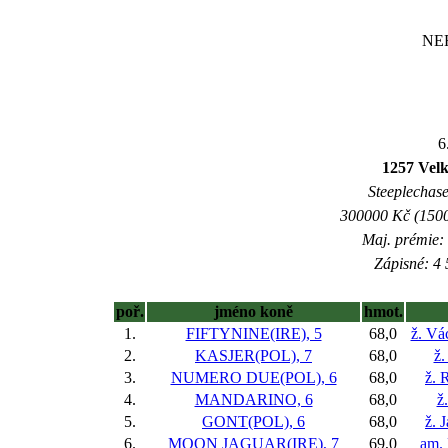
NE
6
1257 Vel
Steeplechase
300000 Kč (1500
Maj. prémie:
Zápisné: 4 
poř.
jméno koně
hmot.
1.
FIFTYNINE(IRE), 5
68,0
ž. Vá
2.
KASJER(POL), 7
68,0
ž.
3.
NUMERO DUE(POL), 6
68,0
ž. 
4.
MANDARINO, 6
68,0
ž
5.
GONT(POL), 6
68,0
ž. 
6.
MOON JAGUAR(IRE), 7
69,0
am. 