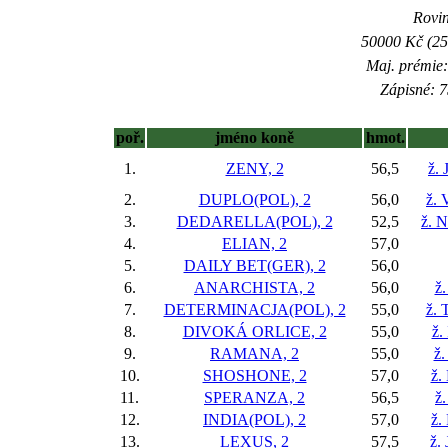
Rovin
50000 Kč (25
Maj. prémie:
Zápisné: 7
poř.
jméno koně
hmot.
1.
ZENY, 2
56,5
ž. 
2.
DUPLO(POL), 2
56,0
ž. 
3.
DEDARELLA(POL), 2
52,5
ž. N
4.
ELIAN, 2
57,0
5.
DAILY BET(GER), 2
56,0
6.
ANARCHISTA, 2
56,0
ž.
7.
DETERMINACJA(POL), 2
55,0
ž. 
8.
DIVOKÁ ORLICE, 2
55,0
ž.
9.
RAMANA, 2
55,0
ž.
10.
SHOSHONE, 2
57,0
ž.
11.
SPERANZA, 2
56,5
ž
12.
INDIA(POL), 2
57,0
ž.
13.
LEXUS, 2
57,5
ž.