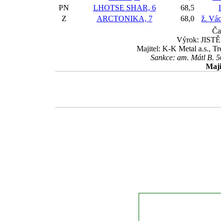
PN
LHOTSE SHAR, 6
68,5
Z
ARCTONIKA, 7
68,0
ž. Vác
Ča
Výrok: JISTĚ 
Majitel: K-K Metal a.s., T
Sankce: am. Mátl B. 5
Maji