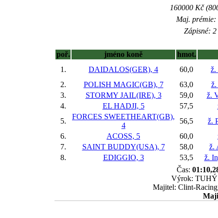
160000 Kč (800
Maj. prémie:
Zápisné: 2 
poř.
jméno koně
hmot.
1.
DAIDALOS(GER), 4
60,0
ž.
2.
POLISH MAGIC(GB), 7
63,0
ž.
3.
STORMY JAIL(IRE), 3
59,0
ž. 
4.
EL HADJI, 5
57,5
FORCES SWEETHEART(GB),
5.
56,5
ž. 
4
6.
ACOSS, 5
60,0
7.
SAINT BUDDY(USA), 7
58,0
ž.
8.
EDIGGIO, 3
53,5
ž. I
Čas:
01:10,2
Výrok: TUHÝ B
Majitel: Clint-Racin
Maji