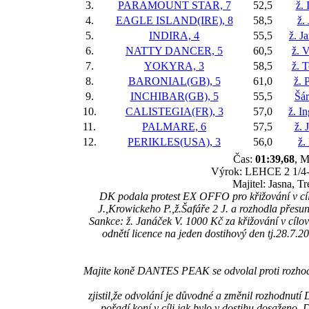
3.
PARAMOUNT STAR, 7
52,5
ž. 
4.
EAGLE ISLAND(IRE), 8
58,5
ž.
5.
INDIRA, 4
55,5
ž. J
6.
NATTY DANCER, 5
60,5
ž. 
7.
YOKYRA, 3
58,5
ž. 
8.
BARONIAL(GB), 5
61,0
ž. 
9.
INCHIBAR(GB), 5
55,5
Šár
10.
CALISTEGIA(FR), 3
57,0
ž. I
11.
PALMARE, 6
57,5
ž. 
12.
PERIKLES(USA), 3
56,0
ž.
Čas:
01:39,68
, M
Výrok: LEHCE 2 1/4-1 
Majitel: Jasna, T
DK podala protest EX OFFO pro křižování v cílo
J.,Krowickeho P.,ž.Šafáře 2 J. a rozhodla př
Sankce: ž. Janáček V. 1000 Kč za křižování v cílov
odnětí licence na jeden dostihový den tj.28.7.20
Majite koně DANTES PEAK se odvolal proti rozhod
zjistil,že odvolání je důvodné a změnil rozhodnu
pořadí koní v cíli jak bylo v dostihu dosaženo.