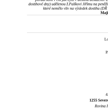
dostihové dny) udělenou ž.Palíkovi Jiřímu na peněž
které nemělo vliv na výsledek dostihu (DŘ
Maji
Lo
4
1255 Sever
Rovina I 