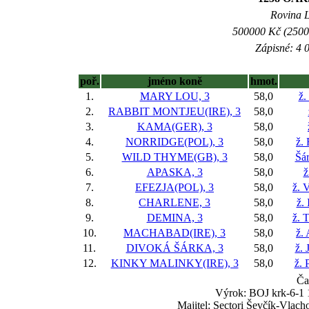
Rovina L 
500000 Kč (25000
Zápisné: 4 0
poř.
jméno koně
hmot.
1.
MARY LOU, 3
58,0
ž.
2.
RABBIT MONTJEU(IRE), 3
58,0
3.
KAMA(GER), 3
58,0
4.
NORRIDGE(POL), 3
58,0
ž.
5.
WILD THYME(GB), 3
58,0
Šá
6.
APASKA, 3
58,0
ž
7.
EFEZJA(POL), 3
58,0
ž. 
8.
CHARLENE, 3
58,0
ž.
9.
DEMINA, 3
58,0
ž. 
10.
MACHABAD(IRE), 3
58,0
ž.
11.
DIVOKÁ ŠÁRKA, 3
58,0
ž. 
12.
KINKY MALINKY(IRE), 3
58,0
ž. 
Ča
Výrok: BOJ krk-6-1 1
Majitel: Sectori Ševčík-Vlac