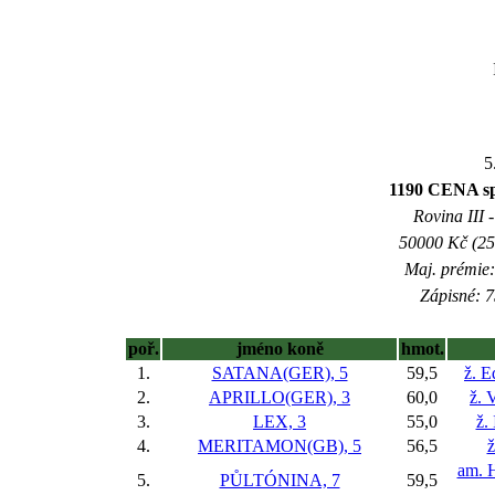
5
1190 CENA sp
Rovina III -
50000 Kč (25
Maj. prémie:
Zápisné: 7
poř.
jméno koně
hmot.
1.
SATANA(GER), 5
59,5
ž. E
2.
APRILLO(GER), 3
60,0
ž. 
3.
LEX, 3
55,0
ž.
4.
MERITAMON(GB), 5
56,5
ž
am. H
5.
PŮLTÓNINA, 7
59,5