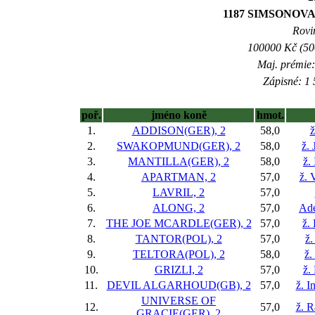
1187 SIMSONOVA C
Rovin
100000 Kč (500
Maj. prémie:
Zápisné: 1 
poř.
jméno koně
hmot.
1.
ADDISON(GER), 2
58,0
ž
2.
SWAKOPMUND(GER), 2
58,0
ž. 
3.
MANTILLA(GER), 2
58,0
ž.
4.
APARTMAN, 2
57,0
ž. 
5.
LAVRIL, 2
57,0
6.
ALONG, 2
57,0
Adé
7.
THE JOE MCARDLE(GER), 2
57,0
ž.
8.
TANTOR(POL), 2
57,0
ž.
9.
TELTORA(POL), 2
58,0
ž.
10.
GRIZLI, 2
57,0
ž.
11.
DEVIL ALGARHOUD(GB), 2
57,0
ž. I
UNIVERSE OF
12.
57,0
ž. R
GRACIE(GER), 2