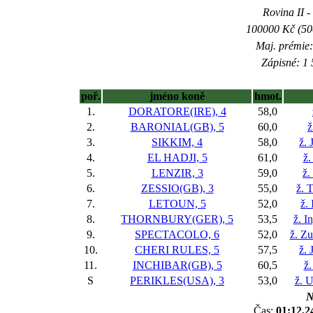
Rovina II -
100000 Kč (500
Maj. prémie:
Zápisné: 1 
poř.
jméno koně
hmot.
1.
DORATORE(IRE), 4
58,0
2.
BARONIAL(GB), 5
60,0
ž
3.
SIKKIM, 4
58,0
ž. 
4.
EL HADJI, 5
61,0
ž.
5.
LENZIR, 3
59,0
ž.
6.
ZESSIO(GB), 3
55,0
ž. 
7.
LETOUN, 5
52,0
ž.
8.
THORNBURY(GER), 5
53,5
ž. I
9.
SPECTACOLO, 6
52,0
ž. Z
10.
CHERI RULES, 5
57,5
ž. 
11.
INCHIBAR(GB), 5
60,5
ž.
S
PERIKLES(USA), 3
53,0
ž. 
N
Čas:
01:12,2