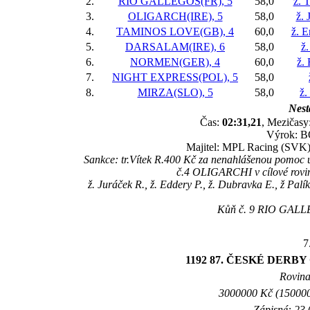
2.
RIO GALLEGOS(FR), 5
58,0
ž. 
3.
OLIGARCH(IRE), 5
58,0
ž. 
4.
TAMINOS LOVE(GB), 4
60,0
ž. 
5.
DARSALAM(IRE), 6
58,0
ž.
6.
NORMEN(GER), 4
60,0
ž.
7.
NIGHT EXPRESS(POL), 5
58,0
8.
MIRZA(SLO), 5
58,0
ž.
Nest
Čas:
02:31,21
, Mezičasy:
Výrok: BO
Majitel: MPL Racing (SVK),
Sankce: tr.Vítek R.400 Kč za nenahlášenou pomoc u
č.4 OLIGARCHI v cílové rovině
ž. Juráček R., ž. Eddery P., ž. Dubravka E., ž Palí
Kůň č. 9 RIO GALLEG
7
1192 87. ČESKÉ DER
Rovina
3000000 Kč (150000
Zápisné: 23 