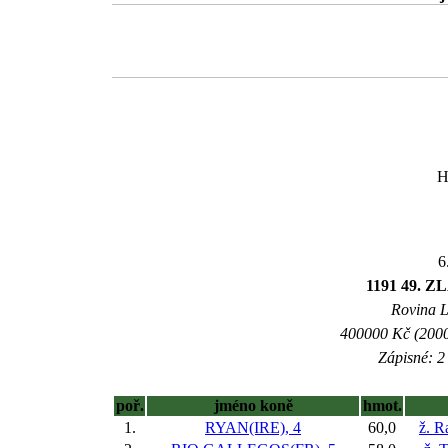
H
6
1191 49. 
Rovina L 
400000 Kč (2000
Zápisné: 2 
poř.
jméno koně
hmot.
1.
RYAN(IRE), 4
60,0
ž. R