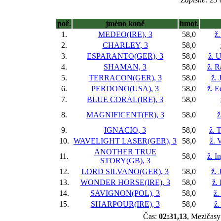
poř.
jméno koně
hmot.
1.
MEDEO(IRE), 3
58,0
ž
2.
CHARLEY, 3
58,0
3.
ESPARANTO(GER), 3
58,0
ž. 
4.
SHAMAN, 3
58,0
ž. R
5.
TERRACON(GER), 3
58,0
ž. 
6.
PERDONO(USA), 3
58,0
ž. E
7.
BLUE CORAL(IRE), 3
58,0
8.
MAGNIFICENT(FR), 3
58,0
ž
9.
IGNACIO, 3
58,0
ž. 
10.
WAVELIGHT LASER(GER), 3
58,0
ž. 
ANOTHER TRUE
11.
58,0
ž. I
STORY(GB), 3
12.
LORD SILVANO(GER), 3
58,0
ž. 
13.
WONDER HORSE(IRE), 3
58,0
ž.
14.
SAVIGNON(POL), 3
58,0
ž.
15.
SHARPOUR(IRE), 3
58,0
ž.
Čas:
02:31,13
, Mezičasy: