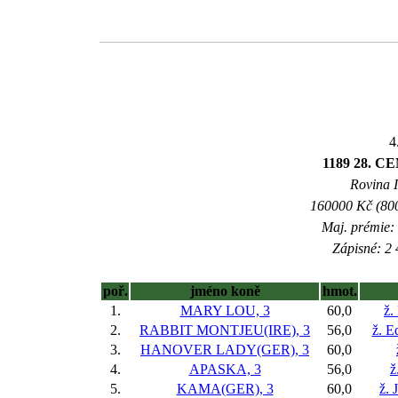
4
1189 28. 
Rovina I
160000 Kč (800
Maj. prémie:
Zápisné: 2 
poř.
jméno koně
hmot.
1.
MARY LOU, 3
60,0
ž.
2.
RABBIT MONTJEU(IRE), 3
56,0
ž. E
3.
HANOVER LADY(GER), 3
60,0
4.
APASKA, 3
56,0
ž
5.
KAMA(GER), 3
60,0
ž. 