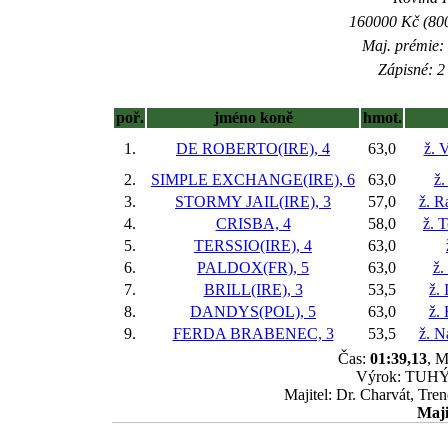
160000 Kč (800
Maj. prémie:
Zápisné: 2 
poř.
jméno koně
hmot.
1.
DE ROBERTO(IRE), 4
63,0
ž. 
2.
SIMPLE EXCHANGE(IRE), 6
63,0
ž.
3.
STORMY JAIL(IRE), 3
57,0
ž. R
4.
CRISBA, 4
58,0
ž. 
5.
TERSSIO(IRE), 4
63,0
6.
PALDOX(FR), 5
63,0
ž.
7.
BRILL(IRE), 3
53,5
ž.
8.
DANDYS(POL), 5
63,0
ž.
9.
FERDA BRABENEC, 3
53,5
ž. N
Čas:
01:39,13
, M
Výrok: TUHÝ B
Majitel: Dr. Charvát, Tre
Maji