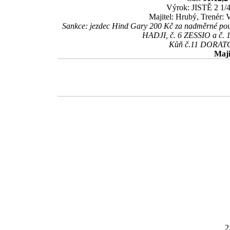
Výrok: JISTĚ 2 1/4
Majitel: Hrubý, Trenér:
Sankce: jezdec Hind Gary 200 Kč za nadměrné použi
HADJI, č. 6 ZESSIO a č. 
Kůň č.11 DORATOR
Maji
2