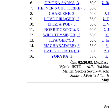
6.
DIVOKÁ ŠÁRKA, 3
60,0
ž. R
7.
HEFNER`S CHOICE(IRE), 3
56,0
8.
CHARLENE, 3
56,0
ž.
9.
LOVE GIRL(GER), 3
56,0
ž. 
10.
EFEZJA(POL), 3
56,0
ž. 
11.
NORRIDGE(POL), 3
60,0
ž. 
12.
WILD THYME(GB), 3
58,0
ž.
13.
ILYA(GER*), 3
56,0
ž. I
14.
MACHABAD(IRE), 3
58,0
ž.
15.
CALISTEGIA(FR), 3
60,0
ž.
16.
YOKYRA, 3
58,0
ž.
Čas:
02:20,03
, Mezičasy:
Výrok: JISTĚ 1 1/4-7-1 3/4-hlav
Majitel: Sectori Ševčík-Vlac
Sankce: ž.Petrlík Allan 
Maji
Se