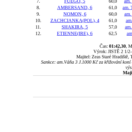
7.
FUEGO, 5
60,0
am. 
8.
AMBERSAND, 6
61,0
am. 
9.
NOMON, 6
60,0
am. 
10.
ZACHCIANKA(POL), 4
61,0
am.
11.
SHAKIRA, 5
57,0
am.
12.
ETIENNE(IRE), 6
62,5
am
Čas:
01:42,30
, M
Výrok: JISTĚ 2 1/2-1
Majitel: Zeas Staré Hradiště
Sankce: am.Váňa 3 J.1000 Kč za křižování koní 
výs
Maji