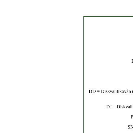
DD = Diskvalifikován (n
DJ = Diskvalif
P
SN