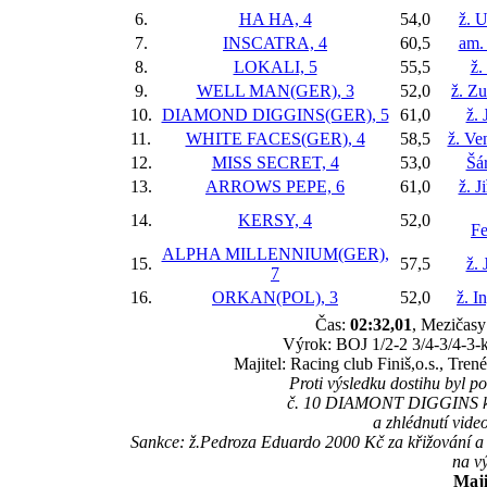
6.
HA HA, 4
54,0
ž. 
7.
INSCATRA, 4
60,5
am.
8.
LOKALI, 5
55,5
ž.
9.
WELL MAN(GER), 3
52,0
ž. Z
10.
DIAMOND DIGGINS(GER), 5
61,0
ž. 
11.
WHITE FACES(GER), 4
58,5
ž. Ve
12.
MISS SECRET, 4
53,0
Šá
13.
ARROWS PEPE, 6
61,0
ž. J
14.
KERSY, 4
52,0
F
ALPHA MILLENNIUM(GER),
15.
57,5
ž. 
7
16.
ORKAN(POL), 3
52,0
ž. I
Čas:
02:32,01
, Mezičasy:
Výrok: BOJ 1/2-2 3/4-3/4-3-kr
Majitel: Racing club Finiš,o.s., Tre
Proti výsledku dostihu byl 
č. 10 DIAMONT DIGGINS kon
a zhlédnutí vide
Sankce: ž.Pedroza Eduardo 2000 Kč za křižování a
na v
Maji