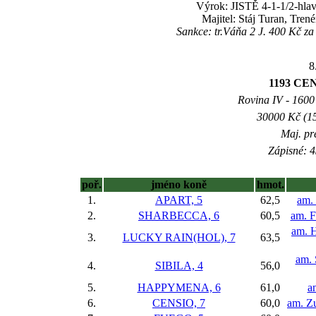
Výrok: JISTĚ 4-1-1/2-hlav
Majitel: Stáj Turan, Tren
Sankce: tr.Váňa 2 J. 400 Kč z
8
1193 C
Rovina IV - 1600 
30000 Kč (15
Maj. pr
Zápisné: 4
poř.
jméno koně
hmot.
1.
APART, 5
62,5
am. 
2.
SHARBECCA, 6
60,5
am. F
am. H
3.
LUCKY RAIN(HOL), 7
63,5
am. 
4.
SIBILA, 4
56,0
5.
HAPPYMENA, 6
61,0
a
6.
CENSIO, 7
60,0
am. Z