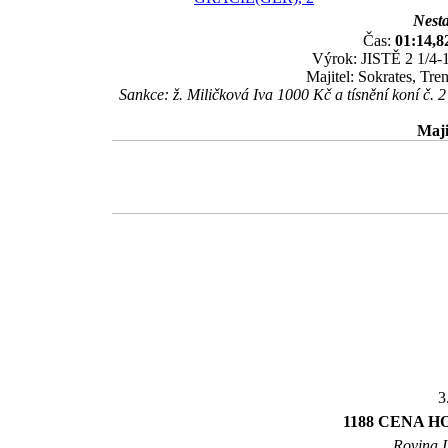
Nesta
Čas:
01:14,8
Výrok: JISTĚ 2 1/4-1
Majitel: Sokrates, Tr
Sankce: ž. Miličková Iva 1000 Kč a tísnění kon
Maji
3
1188 CENA 
Rovina I 