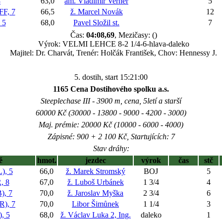
8
63,0
am. Vladimír Verner
5
F, 7
66,5
ž. Marcel Novák
12
 5
68,0
Pavel Složil st.
7
Čas:
04:08,69
, Mezičasy: ()
Výrok: VELMI LEHCE 8-2 1/4-6-hlava-daleko
Majitel: Dr. Charvát, Trenér: Holčák František, Chov: Hennessy J.
5. dostih, start 15:21:00
1165 Cena Dostihového spolku a.s.
Steeplechase III - 3900 m, cena, 5letí a starší
60000 Kč (30000 - 13800 - 9000 - 4200 - 3000)
Maj. prémie: 20000 Kč (10000 - 6000 - 4000)
Zápisné: 900 + 2 100 Kč, Startujících: 7
Stav dráhy:
ě
hmot.
jezdec
výrok
čas
stč
, 5
66,0
ž. Marek Stromský
BOJ
5
 8
67,0
ž. Luboš Urbánek
1 3/4
4
, 7
70,0
ž. Jaroslav Myška
2 3/4
6
), 7
70,0
Libor Šimůnek
1 1/4
3
, 5
68,0
ž. Václav Luka 2, Ing.
daleko
1