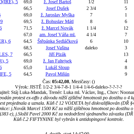
IRE), 5
69,0
ž. Josef Bartoš
1/2
11
66,5
Josef Dušek
2 3/4
5
6
69,0
ž. Jaroslav Myška
7
1
 9
69,5
ž. Bohuslav Mátl
8
6
6
71,5
ž. Marcel Novák
1 1/4
12
67,0
am. Josef Váňa ml.
4 1/4
7
), 6
64,5
Štěpánka Sedláčková
6
10
68,5
Josef Vašina
daleko
3
ES, 7
66,5
Jiří Plzák
13
), 5
69,0
ž. Jan Faltejsek
4
6
65,0
Lukáš Sloup
8
FE, 5
64,5
Pavol Mišún
9
Čas:
05:42,08
, Mezičasy: ()
Výrok: JISTĚ 1/2-2 3/4-7-8-1 1/4-4 1/4-6-daleko-?-?-?-?
jitel: Stáj Luka-Mandak, Trenér: Luka ml. Václav, Ing., Chov: Noona
 podán protest ex-offo z důvodu nižší zjištěné hmotnosti po dostihu o
test projednala a uznala. Kůň č 12 VODETA byl diskvalifikován (DŘ §
nkce: j.Novák Marcel 1500 Kč za nižší zjištěnou hmotnost po dostihu o
383 e), j.Složil Pavel 2000 Kč za nedodržení sjednaného závazku (DŘ
Kůň č.2 FIFTYNINE byl vybrán k antidopingové kontrole.
4. dostih, start 14:47:00