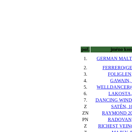
poř.
jméno kon
1.
GERMAN MALT(I
2.
FERRERO(GER
3.
FOLIGLEN,
4.
GAWAIN, 
5.
WELLDANCER(G
6.
LAKOSTA,
7.
DANCING WIND(
Z
SATÉN, 1
ZN
RAYMOND 200
PN
RADOVAN,
Z
RICHEST VEIN(I