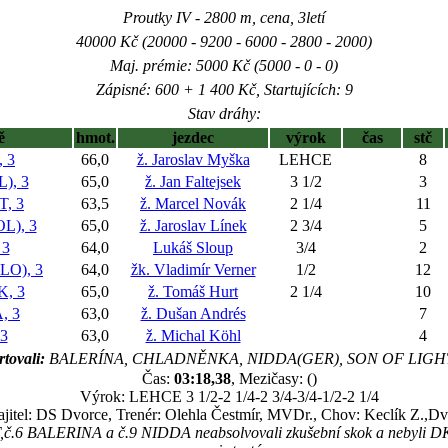
Proutky IV - 2800 m, cena, 3letí
40000 Kč (20000 - 9200 - 6000 - 2800 - 2000)
Maj. prémie: 5000 Kč (5000 - 0 - 0)
Zápisné: 600 + 1 400 Kč, Startujících: 9
Stav dráhy:
ě
hmot.
jezdec
výrok
čas
stč
 3
66,0
ž. Jaroslav Myška
LEHCE
8
), 3
65,0
ž. Jan Faltejsek
3 1/2
3
, 3
63,5
ž. Marcel Novák
2 1/4
11
L), 3
65,0
ž. Jaroslav Línek
2 3/4
5
 3
64,0
Lukáš Sloup
3/4
2
O), 3
64,0
žk. Vladimír Verner
1/2
12
, 3
65,0
ž. Tomáš Hurt
2 1/4
10
, 3
63,0
ž. Dušan Andrés
7
3
63,0
ž. Michal Köhl
4
rtovali:
BALERÍNA, CHLADNĚNKA, NIDDA(GER), SON OF LIGH
Čas:
03:18,38
, Mezičasy: ()
Výrok: LEHCE 3 1/2-2 1/4-2 3/4-3/4-1/2-2 1/4
jitel: DS Dvorce, Trenér: Olehla Čestmír, MVDr., Chov: Keclík Z.,Dv
6 BALERINA a č.9 NIDDA neabsolvovali zkušební skok a nebyli DK př