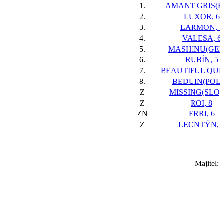
1.
AMANT GRIS(F
2.
LUXOR, 6
3.
LARMON, 
4.
VALESA, 
5.
MASHINU(GER
6.
RUBÍN, 5
7.
BEAUTIFUL QUE
8.
BEDUIN(POL)
Z
MISSING(SLO)
Z
ROI, 8
ZN
ERRI, 6
Z
LEONTÝN, 
Majitel