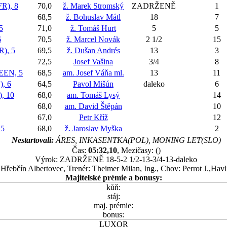
R), 8
70,0
ž. Marek Stromský
ZADRŽENĚ
1
68,5
ž. Bohuslav Mátl
18
7
5
71,0
ž. Tomáš Hurt
5
5
6
70,5
ž. Marcel Novák
2 1/2
15
), 5
69,5
ž. Dušan Andrés
13
3
72,5
Josef Vašina
3/4
8
EN, 5
68,5
am. Josef Váňa ml.
13
11
, 6
64,5
Pavol Mišún
daleko
6
, 10
68,0
am. Tomáš Lysý
14
68,0
am. David Štěpán
10
67,0
Petr Kříž
12
5
68,0
ž. Jaroslav Myška
2
Nestartovali:
ÁRES, INKASENTKA(POL), MONING LET(SLO)
Čas:
05:32,10
, Mezičasy: ()
Výrok: ZADRŽENĚ 18-5-2 1/2-13-3/4-13-daleko
: Hřebčín Albertovec, Trenér: Theimer Milan, Ing., Chov: Perrot J.,Hav
Majitelské prémie a bonusy:
kůň:
stáj:
maj. prémie:
bonus:
LUXOR