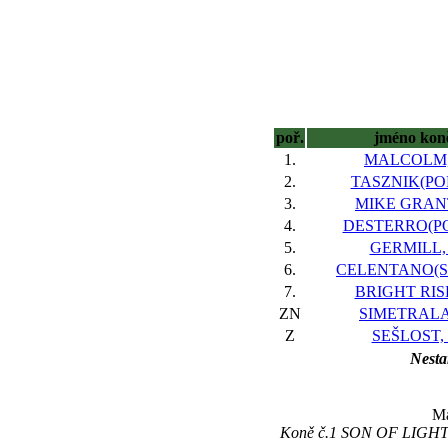
poř.
jméno kon
1.
MALCOLM,
2.
TASZNIK(POL
3.
MIKE GRANT
4.
DESTERRO(PO
5.
GERMILL,
6.
CELENTANO(SL
7.
BRIGHT RISK
ZN
SIMETRALA
Z
SEŠLOST, 
Nesta
Ma
Koně č.1 SON OF LIGHT,č.