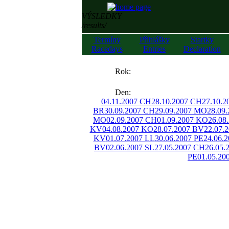
VÝSLEDKY
/results/
Termíny
Přihlášky
Startky
Racedays
Entries
Declaration
««
Rok:
»»
Den:
04.11.2007 CH
28.10.2007 CH
27.10.2
BR
30.09.2007 CH
29.09.2007 MO
28.09
MO
02.09.2007 CH
01.09.2007 KO
26.08
KV
04.08.2007 KO
28.07.2007 BV
22.07.
KV
01.07.2007 LL
30.06.2007 PE
24.06.
BV
02.06.2007 SL
27.05.2007 CH
26.05.
PE
01.05.20