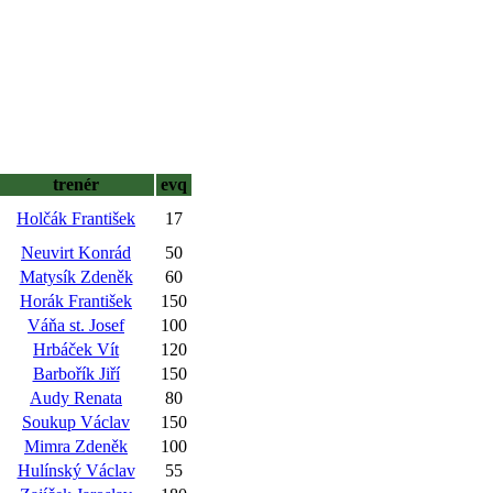
trenér
evq
Holčák František
17
Neuvirt Konrád
50
Matysík Zdeněk
60
Horák František
150
Váňa st. Josef
100
Hrbáček Vít
120
Barbořík Jiří
150
Audy Renata
80
Soukup Václav
150
Mimra Zdeněk
100
Hulínský Václav
55