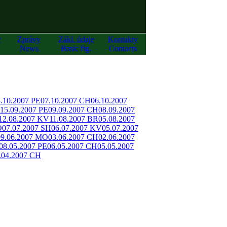
y
Zprávy
Zákl. údaje
Kontakty
News
Basic fig.
Contacts
.10.2007 PE
07.10.2007 CH
06.10.2007
15.09.2007 PE
09.09.2007 CH
08.09.2007
12.08.2007 KV
11.08.2007 BR
05.08.2007
O
07.07.2007 SH
06.07.2007 KV
05.07.2007
09.06.2007 MO
03.06.2007 CH
02.06.2007
08.05.2007 PE
06.05.2007 CH
05.05.2007
.04.2007 CH