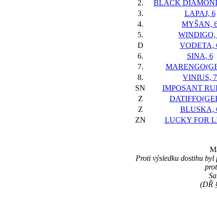
2.
BLACK DIAMOND(
3.
LAPAJ, 6
4.
MYŠAN, 
5.
WINDIGO,
D
VODETA, 
6.
SINA, 6
7.
MARENGO(GER
8.
VINIUS, 7
SN
IMPOSANT RUL
Z
DATIFFO(GER
Z
BLUSKA, 
ZN
LUCKY FOR LI
Ma
Proti výsledku dostihu byl
pro
Sa
(DŘ §