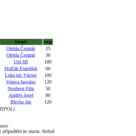
trenér
evq
Olehla Čestmír
25
Olehla Čestmír
30
Uhl Jiří
180
Holčák František
60
Luka ml. Václav
100
Votava Jaroslav
120
Neuberg Filip
50
Andrés Josef
80
Blecha Jan
120
T(POL)
orce
ipuštěni ke startu. Nebyli