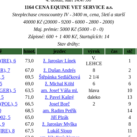
1164 CENA EQUINE VET SERVICE a.s.
Steeplechase crosscountry IV - 3400 m, cena, 5letí a starší
40000 Kč (20000 - 9200 - 6000 - 2800 - 2000)
Maj. prémie: 5000 Kč (5000 - 0 - 0)
Zápisné: 600 + 1 400 Kč, Startujících: 14
Stav dráhy:
ě
hmot.
jezdec
výrok
čas
stč
V.
RE), 6
73,0
ž. Jaroslav Línek
1
LEHCE
), 7
67,0
ž. Dušan Andrés
8
2
 5
69,5
Štěpánka Sedláčková
2 1/4
3
5
69,0
ž. Michal Köhl
6
6
ER), 5
63,5
am. Josef Váňa ml.
hlava
10
 5
71,0
ž. Pavel Kašný
daleko
13
POL), 5
66,5
Josef Borč
2
9
0
68,5
am. Radim Petřík
14
2, 5
65,0
Jiří Plzák
4
 9
67,0
ž. Jaroslav Myška
8
RE), 8
67,5
Lukáš Sloup
11