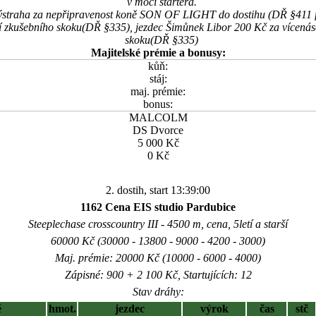
v moci startéra.
výstraha za nepřipravenost koně SON OF LIGHT do dostihu (DŘ §411 f)
í zkušebního skoku(DŘ §335), jezdec Šimůnek Libor 200 Kč za vícenás
skoku(DŘ §335)
Majitelské prémie a bonusy:
kůň:
stáj:
maj. prémie:
bonus:
MALCOLM
DS Dvorce
5 000 Kč
0 Kč
2. dostih, start 13:39:00
1162 Cena EIS studio Pardubice
Steeplechase crosscountry III - 4500 m, cena, 5letí a starší
60000 Kč (30000 - 13800 - 9000 - 4200 - 3000)
Maj. prémie: 20000 Kč (10000 - 6000 - 4000)
Zápisné: 900 + 2 100 Kč, Startujících: 12
Stav dráhy:
ě
hmot.
jezdec
výrok
čas
stč