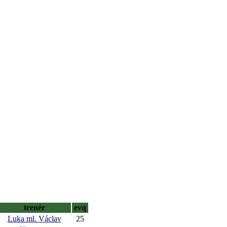
trenér
evq
Luka ml. Václav
25