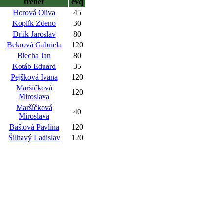
trenér
evq
Horová Oliva
45
Koplík Zdeno
30
Drlík Jaroslav
80
Bekrová Gabriela
120
Blecha Jan
80
Kotáb Eduard
35
Pejšková Ivana
120
Maršíčková
120
Miroslava
Maršíčková
40
Miroslava
Baštová Pavlína
120
Šilhavý Ladislav
120