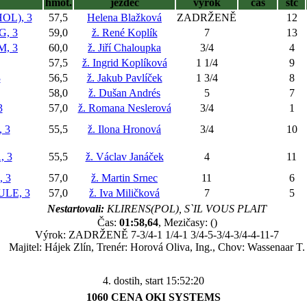
hmot.
jezdec
výrok
čas
stč
OL), 3
57,5
Helena Blažková
ZADRŽENĚ
12
, 3
59,0
ž. René Koplík
7
13
, 3
60,0
ž. Jiří Chaloupka
3/4
4
57,5
ž. Ingrid Koplíková
1 1/4
9
3
56,5
ž. Jakub Pavlíček
1 3/4
8
58,0
ž. Dušan Andrés
5
7
3
57,0
ž. Romana Neslerová
3/4
1
 3
55,5
ž. Ilona Hronová
3/4
10
 3
55,5
ž. Václav Janáček
4
11
 3
57,0
ž. Martin Srnec
11
6
LE, 3
57,0
ž. Iva Miličková
7
5
Nestartovali:
KLIRENS(POL), S`IL VOUS PLAIT
Čas:
01:58,64
, Mezičasy: ()
Výrok: ZADRŽENĚ 7-3/4-1 1/4-1 3/4-5-3/4-3/4-4-11-7
Majitel: Hájek Zlín, Trenér: Horová Oliva, Ing., Chov: Wassenaar T.
4. dostih, start 15:52:20
1060 CENA OKI SYSTEMS