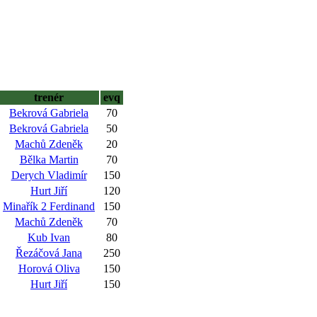
trenér
evq
Bekrová Gabriela
70
Bekrová Gabriela
50
Machů Zdeněk
20
Bělka Martin
70
Derych Vladimír
150
Hurt Jiří
120
Minařík 2 Ferdinand
150
Machů Zdeněk
70
Kub Ivan
80
Řezáčová Jana
250
Horová Oliva
150
Hurt Jiří
150