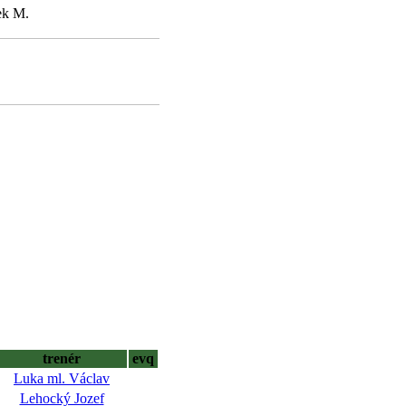
ek M.
trenér
evq
Luka ml. Václav
Lehocký Jozef