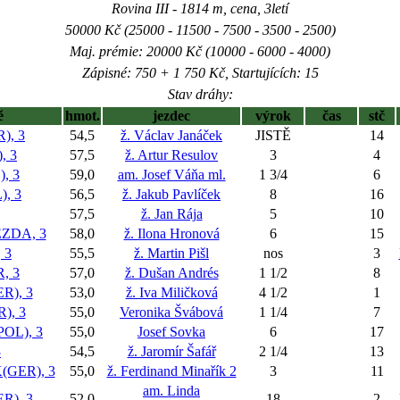
Rovina III - 1814 m, cena, 3letí
50000 Kč (25000 - 11500 - 7500 - 3500 - 2500)
Maj. prémie: 20000 Kč (10000 - 6000 - 4000)
Zápisné: 750 + 1 750 Kč, Startujících: 15
Stav dráhy:
ě
hmot.
jezdec
výrok
čas
stč
), 3
54,5
ž. Václav Janáček
JISTĚ
14
, 3
57,5
ž. Artur Resulov
3
4
, 3
59,0
am. Josef Váňa ml.
1 3/4
6
, 3
56,5
ž. Jakub Pavlíček
8
16
57,5
ž. Jan Rája
5
10
ZDA, 3
58,0
ž. Ilona Hronová
6
15
 3
55,5
ž. Martin Pišl
nos
3
, 3
57,0
ž. Dušan Andrés
1 1/2
8
R), 3
53,0
ž. Iva Miličková
4 1/2
1
), 3
55,0
Veronika Švábová
1 1/4
7
OL), 3
55,0
Josef Sovka
6
17
3
54,5
ž. Jaromír Šafář
2 1/4
13
(GER), 3
55,0
ž. Ferdinand Minařík 2
3
11
am. Linda
), 3
52,0
18
2