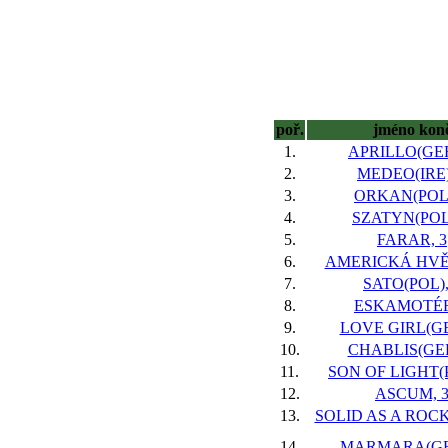
poř.
jméno kon
1.
APRILLO(GER
2.
MEDEO(IRE)
3.
ORKAN(POL)
4.
SZATYN(POL)
5.
FARAR, 3
6.
AMERICKÁ HVĚ
7.
SATO(POL),
8.
ESKAMOTÉR
9.
LOVE GIRL(GE
10.
CHABLIS(GER
11.
SON OF LIGHT(P
12.
ASCUM, 
13.
SOLID AS A ROCK
14.
MARMARA(GER