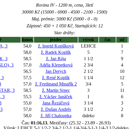
Rovina IV - 1200 m, cena, 3letí
30000 Kč (15000 - 6900 - 4500 - 2100 - 1500)
Maj. prémie: 5000 Kč (5000 - 0 - 0)
Zápisné: 450 + 1 050 Kč, Startujících: 12
Stav dráhy:
ě
hmot.
jezdec
výrok
čas
stč
, 3
54,0
ž. Ingrid Koplíková
LEHCE
1
58,0
ž. Radek Koplík
5
7
, 3
58,5
ž. Jan Rája
1 1/2
9
LO), 3
57,0
Adéla Klepetková
2 3/4
4
56,5
Jan Derych
2 1/2
10
 3
57,5
ž. René Koplík
1 1/4
12
3
57,0
ž. Ferdinand Minařík 2
3/4
5
TAR, 3
58,5
ž. Martin Srnec
3
11
 3
55,5
ž. Václav Janáček
1
6
3
55,0
Jana Řezáčová
3 1/4
3
 3
57,0
ž. Dušan Andrés
3 1/2
2
58,0
ž. Jiří Chaloupka
daleko
8
Čas:
01:16,13
, Mezičasy: (25.32 - 23.89 - 26.93)
Výrok: LEHCE 5-1 1/2-2 3/4-2 1/2-1 1/4-3/4-3-1-3 1/4-3 1/2-daleko