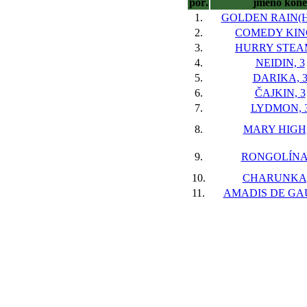
poř.
jméno koně
1.
GOLDEN RAIN(H
2.
COMEDY KING
3.
HURRY STEAM
4.
NEIDIN, 3
5.
DARIKA, 
6.
ČAJKIN, 3
7.
LYDMON, 
8.
MARY HIGH,
9.
RONGOLÍNA,
10.
CHARUNKA,
11.
AMADIS DE GAU