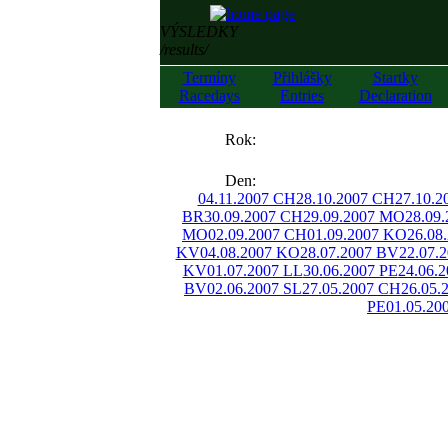
VÝSLEDKY
/results/
Termíny
Přihlášky
Startky
Racedays
Entries
Declaration
««
Rok:
»»
Den:
04.11.2007 CH
28.10.2007 CH
27.10.2
BR
30.09.2007 CH
29.09.2007 MO
28.09
MO
02.09.2007 CH
01.09.2007 KO
26.08
KV
04.08.2007 KO
28.07.2007 BV
22.07.
KV
01.07.2007 LL
30.06.2007 PE
24.06.
BV
02.06.2007 SL
27.05.2007 CH
26.05.
PE
01.05.20