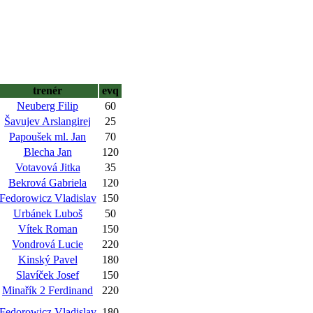
trenér
evq
Neuberg Filip
60
Šavujev Arslangirej
25
Papoušek ml. Jan
70
Blecha Jan
120
Votavová Jitka
35
Bekrová Gabriela
120
Fedorowicz Vladislav
150
Urbánek Luboš
50
Vítek Roman
150
Vondrová Lucie
220
Kinský Pavel
180
Slavíček Josef
150
Minařík 2 Ferdinand
220
Fedorowicz Vladislav
180