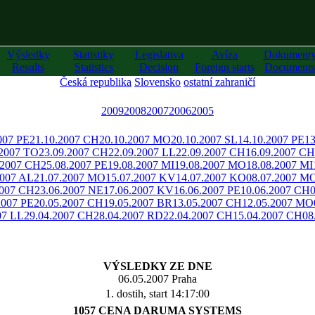
Výsledky
Statistiky
Legislativa
Avíza
Dokument
Results
Statistics
Decision
Foreign starts
Documents
Česká republika
Slovensko
ostatní zahraničí
2009
2008
2007
2006
2005
007 PE
21.10.2007 CH
20.10.2007 MO
20.10.2007 SL
14.10.2007 PE
13
.2007 TO
23.09.2007 CH
22.09.2007 LL
22.09.2007 CH
16.09.2007 CH
.2007 CH
25.08.2007 PE
19.08.2007 MI
19.08.2007 MO
18.08.2007 MI
2007 AL
21.07.2007 MO
15.07.2007 KV
14.07.2007 KO
08.07.2007 M
2007 CH
23.06.2007 NE
17.06.2007 KV
16.06.2007 PE
10.06.2007 CH
2007 PE
20.05.2007 CH
19.05.2007 BR
13.05.2007 CH
12.05.2007 MO
07 LL
29.04.2007 CH
28.04.2007 RD
22.04.2007 CH
15.04.2007 CH
08
VÝSLEDKY ZE DNE
06.05.2007 Praha
1. dostih, start 14:17:00
1057 CENA DARUMA SYSTEMS