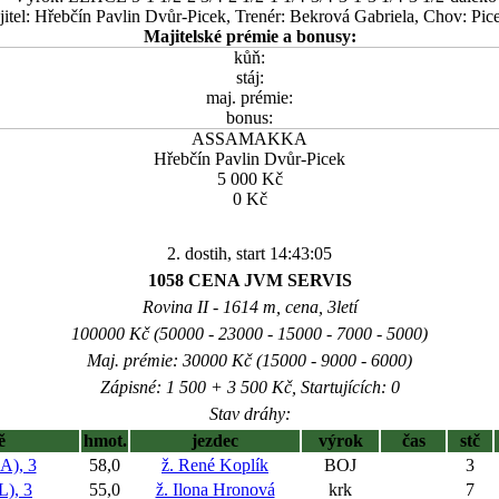
itel: Hřebčín Pavlin Dvůr-Picek, Trenér: Bekrová Gabriela, Chov: Pic
Majitelské prémie a bonusy:
kůň:
stáj:
maj. prémie:
bonus:
ASSAMAKKA
Hřebčín Pavlin Dvůr-Picek
5 000 Kč
0 Kč
2. dostih, start 14:43:05
1058 CENA JVM SERVIS
Rovina II - 1614 m, cena, 3letí
100000 Kč (50000 - 23000 - 15000 - 7000 - 5000)
Maj. prémie: 30000 Kč (15000 - 9000 - 6000)
Zápisné: 1 500 + 3 500 Kč, Startujících: 0
Stav dráhy:
ě
hmot.
jezdec
výrok
čas
stč
), 3
58,0
ž. René Koplík
BOJ
3
), 3
55,0
ž. Ilona Hronová
krk
7