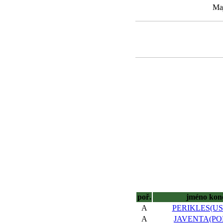
Maj
poř.
jméno kon
A
PERIKLES(USA
A
JAVENTA(POL