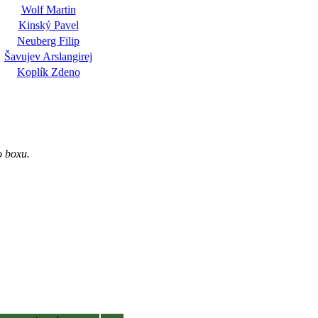
Wolf Martin
Kinský Pavel
Neuberg Filip
Šavujev Arslangirej
Koplík Zdeno
o boxu.