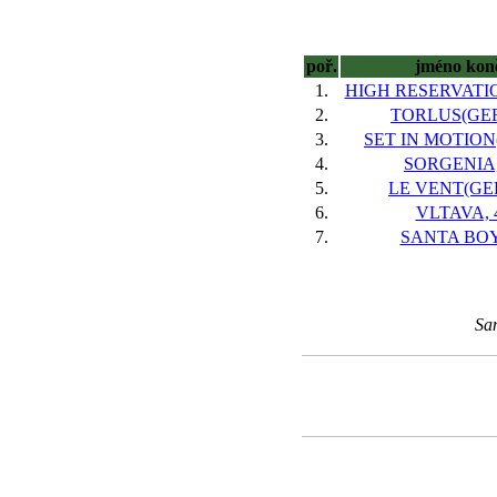
poř.
jméno kon
1.
HIGH RESERVATION
2.
TORLUS(GER
3.
SET IN MOTION(
4.
SORGENIA,
5.
LE VENT(GER
6.
VLTAVA, 
7.
SANTA BOY
San