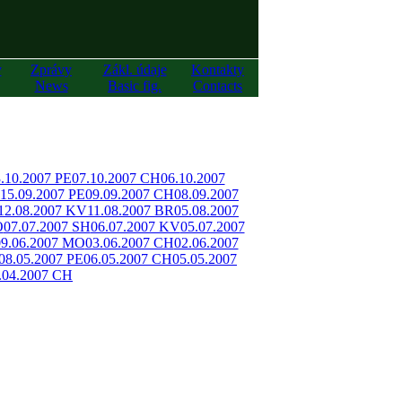
y
Zprávy
Zákl. údaje
Kontakty
News
Basic fig.
Contacts
.10.2007 PE
07.10.2007 CH
06.10.2007
15.09.2007 PE
09.09.2007 CH
08.09.2007
12.08.2007 KV
11.08.2007 BR
05.08.2007
O
07.07.2007 SH
06.07.2007 KV
05.07.2007
09.06.2007 MO
03.06.2007 CH
02.06.2007
08.05.2007 PE
06.05.2007 CH
05.05.2007
.04.2007 CH