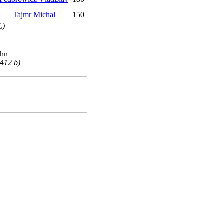
Tajmr Michal
150
L)
ahn
412 b)