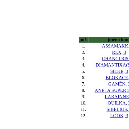
poř.
jméno kon
1.
ASSAMAKKA
2.
REX, 3
3.
CHANCI RISK
4.
DIAMANTIXA(S
5.
SILKE, 3
6.
BLOKACE,
7.
GAMÉN, 
8.
ANETA SUPER S
9.
LARAINNE,
10.
QUILKA, 
11.
SIBELIUS,
12.
LOOK, 3