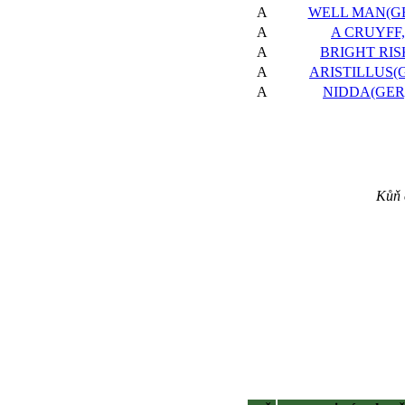
A
WELL MAN(GE
A
A CRUYFF,
A
BRIGHT RISK
A
ARISTILLUS(G
A
NIDDA(GER)
Kůň 