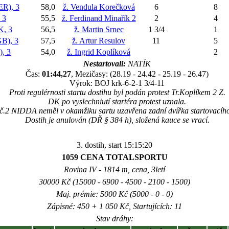
R), 3
58,0
ž. Vendula Korečková
6
8
 3
55,5
ž. Ferdinand Minařík 2
2
4
, 3
56,5
ž. Martin Srnec
1 3/4
1
B), 3
57,5
ž. Artur Resulov
11
5
, 3
54,0
ž. Ingrid Koplíková
2
Nestartovali:
NATÍK
Čas:
01:44,27
, Mezičasy: (28.19 - 24.42 - 25.19 - 26.47)
Výrok: BOJ krk-6-2-1 3/4-11
Proti regulérnosti startu dostihu byl podán protest Tr.Koplíkem 2 Z.
DK po vyslechniutí startéra protest uznala.
č.2 NIDDA neměl v okamžiku sartu uzavřena zadní dvířka startovacíh
Dostih je anulován (DŘ § 384 h), složená kauce se vrací.
3. dostih, start 15:15:20
1059 CENA TOTALSPORTU
Rovina IV - 1814 m, cena, 3letí
30000 Kč (15000 - 6900 - 4500 - 2100 - 1500)
Maj. prémie: 5000 Kč (5000 - 0 - 0)
Zápisné: 450 + 1 050 Kč, Startujících: 11
Stav dráhy: