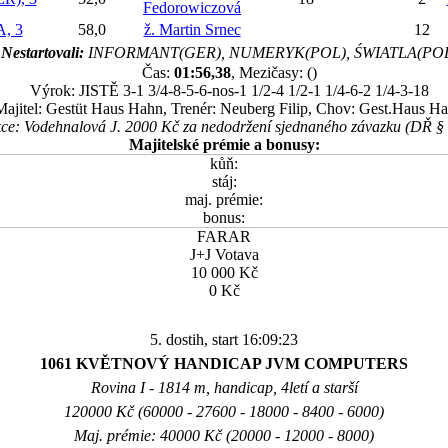
Fedorowiczová
, 3
58,0
ž. Martin Srnec
12
Nestartovali:
INFORMANT(GER), NUMERYK(POL), ŚWIATLA(PO
Čas:
01:56,38
, Mezičasy: ()
Výrok: JISTĚ 3-1 3/4-8-5-6-nos-1 1/2-4 1/2-1 1/4-6-2 1/4-3-18
Majitel: Gestüt Haus Hahn, Trenér: Neuberg Filip, Chov: Gest.Haus H
ce: Vodehnalová J. 2000 Kč za nedodržení sjednaného závazku (DŘ § 
Majitelské prémie a bonusy:
kůň:
stáj:
maj. prémie:
bonus:
FARAR
J+J Votava
10 000 Kč
0 Kč
5. dostih, start 16:09:23
1061 KVĚTNOVÝ HANDICAP JVM COMPUTERS
Rovina I - 1814 m, handicap, 4letí a starší
120000 Kč (60000 - 27600 - 18000 - 8400 - 6000)
Maj. prémie: 40000 Kč (20000 - 12000 - 8000)