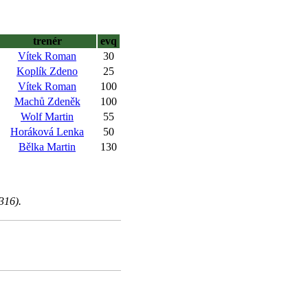
trenér
evq
Vítek Roman
30
Koplík Zdeno
25
Vítek Roman
100
Machů Zdeněk
100
Wolf Martin
55
Horáková Lenka
50
Bělka Martin
130
316).