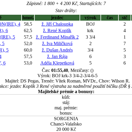
Zápisné: 1 800 + 4 200 Kč, Startujících: 7
Stav dráhy:
ě
hmot.
jezdec
výrok
čas
stč
(IRE), 4
58,5
ž. Jiří Chaloupka
BOJ
2
), 6
62,5
ž. René Koplík
krk
4
IRE), 5
57,5
ž. Ferdinand Minařík 2
3 3/4
1
 5
52,0
ž. Iva Miličková
2
7
), 5
60,0
ž. Dušan Andrés
3/4
5
4
57,5
ž. Jan Rája
6
3
, 6
53,0
Adéla Klepetková
5
6
Čas:
01:55,40
, Mezičasy: ()
Výrok: BOJ krk-3 3/4-2-3/4-6-5
Majitel: DS Pegas, Trenér: Vítek Roman, MVDr., Chov: Wilson R.
kce: jezdec Koplík 3 René výstraha za nadměrné použití bičíku (DŘ § 
Majitelské prémie a bonusy:
kůň:
stáj:
maj. prémie:
bonus:
SORGENIA
Chanci-Valašsko
20 000 Kč