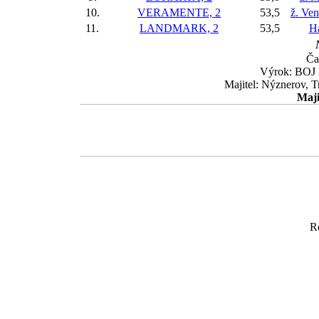
10.
VERAMENTE, 2
53,5
ž. Ve
11.
LANDMARK, 2
53,5
Ha
Ča
Výrok: BOJ k
Majitel: Nýznerov, 
Maji
R