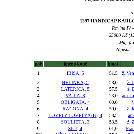
3
1397 HANDICAP KARL
Rovina IV -
25000 Kč (12
Maj. pr
Zápisné: 
poř.
jméno koně
hmot.
1.
IBISA, 5
51,5
ž. Ve
2.
HELINKA, 5
58,0
ž. 
3.
LATERICA, 5
57,5
ž. 
4.
VAILA, 8
53,0
am. L
5.
OBLIGATA, 4
60,0
M
6.
RACONA, 4
59,0
ž. 
7.
LOVELY LOVELY(GB), 4
53,5
am.
8.
SOULIETA, 3
53,5
ž. 
9.
SIGI, 4
61,0
Fran