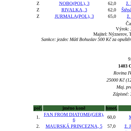
Z
NOBO(POL), 3
62,0
ž.
Z
RIVALKA, 3
62,0
Štěp
Z
JURMALA(POL), 3
65,0
ž.
Ča
Výrok: 
Majitel: Nýznerov, 
Sankce: jezdec Mátl Bohuslav 500 Kč za opušt
9
1403
Rovina IV
25000 Kč (12
Maj. pr
Zápisné: 
poř.
jméno koně
hmot.
FAN FROM DIATOME(GER),
1.
60,0
M
6
2.
MAURSKÁ PRINCEZNA, 5
57,0
ž. 