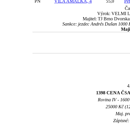
PN
VÍLA AMÁLKA, 4
55,0
Pe
Ča
Výrok: VELMI LE
Majitel: TJ Brno Dvorska
Sankce: jezdec Andrés Dušan 1000 K
Maji
4
1398 CENA ČS
Rovina IV - 1600 
25000 Kč (12
Maj. pr
Zápisné: 