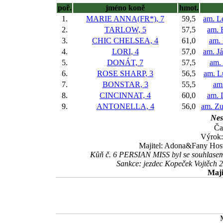
poř.
jméno koně
hmot.
1.
MARIE ANNA(FR*), 7
59,5
am. L
2.
TARLOW, 5
57,5
am. 
3.
CHIC CHELSEA, 4
61,0
am. 
4.
LORI, 4
57,0
am. J
5.
DONÁT, 7
57,5
am.
6.
ROSE SHARP, 3
56,5
am. L
7.
BONSTAR, 3
55,5
am.
8.
CINCINNAT, 4
60,0
am. 
9.
ANTONELLA, 4
56,0
am. Z
Nes
Ča
Výrok:
Majitel: Adona&Fany Hostě
Kůň č. 6 PERSIAN MISS byl se souhlasem D
Sankce: jezdec Kopeček Vojtěch 
Maji