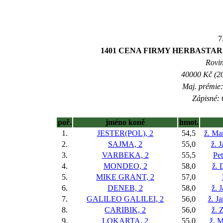
7
1401 CENA FIRMY HERBASTAR, 
Rovin
40000 Kč (20
Maj. prémie:
Zápisné: 
poř.
jméno koně
hmot.
1.
JESTER(POL), 2
54,5
ž. Ma
2.
SAJMA, 2
55,0
ž. 
3.
VARBEKA, 2
55,5
Pe
4.
MONDEO, 2
58,0
ž. 
5.
MIKE GRANT, 2
57,0
6.
DENEB, 2
58,0
ž. 
7.
GALILEO GALILEI, 2
56,0
ž. J
8.
CARIBIK, 2
56,0
ž. 
9.
LOKARTA, 2
55,0
ž. M