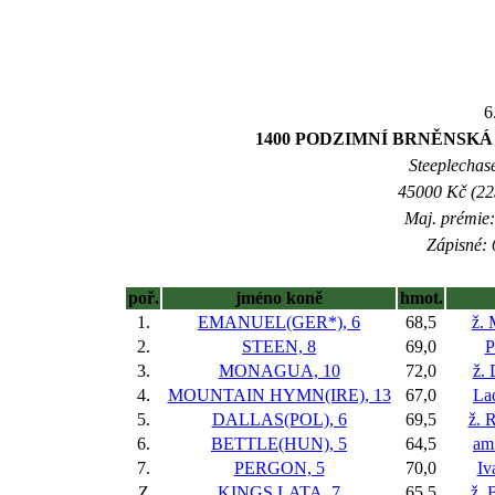
6
1400 PODZIMNÍ BRNĚNSKÁ 
Steeplechase
45000 Kč (225
Maj. prémie:
Zápisné: 
poř.
jméno koně
hmot.
1.
EMANUEL(GER*), 6
68,5
ž.
2.
STEEN, 8
69,0
P
3.
MONAGUA, 10
72,0
ž.
4.
MOUNTAIN HYMN(IRE), 13
67,0
La
5.
DALLAS(POL), 6
69,5
ž. 
6.
BETTLE(HUN), 5
64,5
am
7.
PERGON, 5
70,0
Iv
Z
KINGS LATA, 7
65,5
ž. 