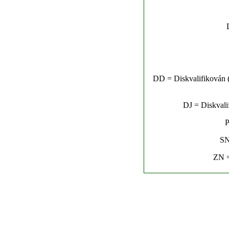
DD = Diskvalifikován (n
DJ = Diskvalif
P
SN
ZN =