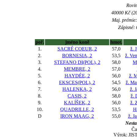
Rovin
40000 Kč (20
Maj. prémie:
Zápisné: 
poř.
jméno koně
hmot.
1.
SACRÉ COEUR, 2
57,0
ž. 
2.
BORNESIA, 2
53,5
ž. Ve
3.
STEFANO DI(POL), 2
58,0
M
4.
MEMBRE, 2
57,0
5.
HAYDÉE, 2
56,0
ž. M
6.
EKSCES(POL), 2
54,5
ž. Ma
7.
HALENKA, 2
56,0
ž. 
8.
CASIS, 2
58,0
ž. 
9.
KALÍŠEK, 2
56,0
ž. 
10.
QUADRILLE, 2
53,5
H
D
IRON MAAG, 2
55,0
ž. J
Nesta
Ča
Výrok: JIST