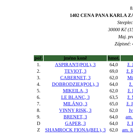
8
1402 CENA PANA KARLA 
Steeplec
30000 Kč (15
Maj. pr
Zápisné: 
poř.
jméno koně
hmot.
1.
ASPIRANT(POL), 3
64,0
ž. 
2.
TEVIOT, 3
69,0
ž. 
3.
CABERNET, 3
62,0
Mi
4.
DOBRODZIEJ(POL), 3
64,0
ž
5.
MIKEILA, 3
62,0
ž.
6.
LE BLANC, 3
63,5
ž.
7.
MILÁNO, 3
65,0
ž. 
8.
VINNY RISK, 3
62,0
Iv
9.
BRENET, 3
64,0
am.
D
GAPER, 3
64,0
ž.
Z
SHAMROCK FIONA(BEL), 3
62,0
am. 