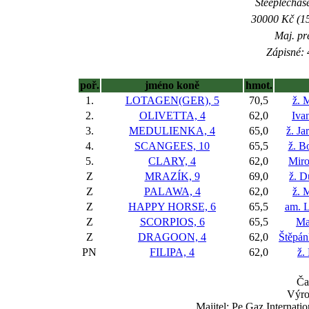
Steeplechase
30000 Kč (15
Maj. pr
Zápisné: 
poř.
jméno koně
hmot.
1.
LOTAGEN(GER), 5
70,5
ž. 
2.
OLIVETTA, 4
62,0
Ivan
3.
MEDULIENKA, 4
65,0
ž. J
4.
SCANGEES, 10
65,5
ž. B
5.
CLARY, 4
62,0
Miro
Z
MRAZÍK, 9
69,0
ž. D
Z
PALAWA, 4
62,0
ž. 
Z
HAPPY HORSE, 6
65,5
am. L
Z
SCORPIOS, 6
65,5
Ma
Z
DRAGOON, 4
62,0
Štěpán
PN
FILIPA, 4
62,0
ž.
Ča
Výr
Majitel: Pe Gaz Internat