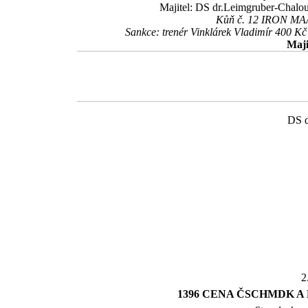
Majitel: DS dr.Leimgruber-Chalou
Kůň č. 12 IRON MAAG
Sankce: trenér Vinklárek Vladimír 400 
Maji
DS d
2
1396 CENA ČSCHMDK A