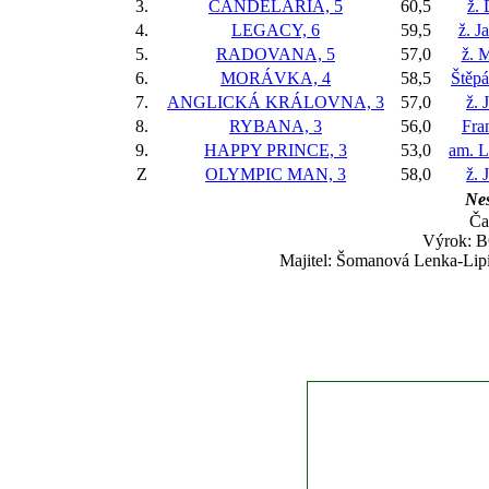
3.
CANDELARIA, 5
60,5
ž.
4.
LEGACY, 6
59,5
ž. J
5.
RADOVANA, 5
57,0
ž. 
6.
MORÁVKA, 4
58,5
Štěp
7.
ANGLICKÁ KRÁLOVNA, 3
57,0
ž. 
8.
RYBANA, 3
56,0
Fra
9.
HAPPY PRINCE, 3
53,0
am. L
Z
OLYMPIC MAN, 3
58,0
ž. 
Nes
Ča
Výrok: BO
Majitel: Šomanová Lenka-Lipin