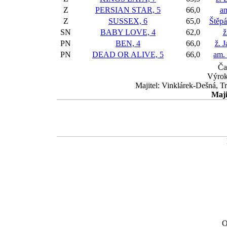
Z
PERSIAN STAR, 5
66,0
am
Z
SUSSEX, 6
65,0
Štěp
SN
BABY LOVE, 4
62,0
ž
PN
BEN, 4
66,0
ž. 
PN
DEAD OR ALIVE, 5
66,0
am.
Ča
Výrok
Majitel: Vinklárek-Dešná, T
Maji
O