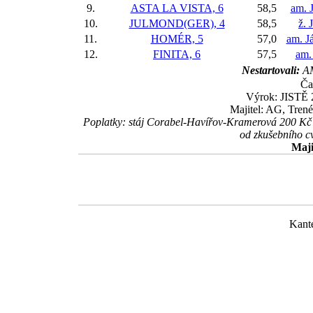
9.
ASTA LA VISTA, 6
58,5
am. 
10.
JULMOND(GER), 4
58,5
ž. 
11.
HOMÉR, 5
57,0
am. J
12.
FINITA, 6
57,5
am.
Nestartovali:
AM
Ča
Výrok: JISTĚ 2
Majitel: AG, Tren
Poplatky: stáj Corabel-Havířov-Kramerová 200 Kč
od zkušebního c
Maji
Kant