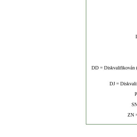
DD = Diskvalifikován (n
DJ = Diskvalif
P
SN
ZN =