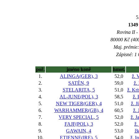
5
134
Rovina II -
80000 Kč (400
Maj. prémie:
Zápisné: 1 
poř.
jméno koně
hmot.
1.
ALINGA(GER), 3
52,0
ž. 
2.
SATÉN, 9
59,0
ž.
3.
STELARITA, 5
51,0
ž. Kr
4.
AL-JUNE(POL), 3
58,5
ž. 
5.
NEW TIGER(GER), 4
51,0
ž. J
6.
WARHAMMER(GB), 4
60,5
ž. 
7.
VERY SPECIAL, 5
52,0
ž. J
8.
FAJF(POL), 3
52,0
ž.
9.
GAWAIN, 4
53,0
ž
10.
ETIENNE(IRE), 5
54,0
ž. I