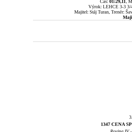
Čas:
01:29,11
, M
Výrok: LEHCE 3-3 3/4-h
Majitel: Stáj Turan, Trenér: Š
Maji
3
1347 CENA 
Rovina IV -