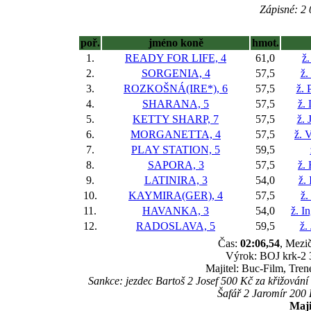
Zápisné: 2 
poř.
jméno koně
hmot.
1.
READY FOR LIFE, 4
61,0
ž.
2.
SORGENIA, 4
57,5
ž.
3.
ROZKOŠNÁ(IRE*), 6
57,5
ž. 
4.
SHARANA, 5
57,5
ž.
5.
KETTY SHARP, 7
57,5
ž. 
6.
MORGANETTA, 4
57,5
ž. 
7.
PLAY STATION, 5
59,5
8.
SAPORA, 3
57,5
ž.
9.
LATINIRA, 3
54,0
ž.
10.
KAYMIRA(GER), 4
57,5
ž.
11.
HAVANKA, 3
54,0
ž. I
12.
RADOSLAVA, 5
59,5
ž.
Čas:
02:06,54
, Mezič
Výrok: BOJ krk-2 3
Majitel: Buc-Film, Tren
Sankce: jezdec Bartoš 2 Josef 500 Kč za křižování 
Šafář 2 Jaromír 200 
Maji