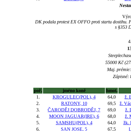
Nestar
Výro
DK podala protest EX OFFO proti startu dostihu. Po
s §353 D
4
1
Steeplechase
55000 Kč (275
Maj. prémie:
Zápisné: 
poř.
jméno koně
hmot.
1.
KROGULEC(POL), 4
64,0
ž. 
2.
RATONY, 10
69,5
ž. Vác
3.
ČARODĚJ DOBRODĚJ, 7
69,0
ž.
4.
MOON JAGUAR(IRE), 6
68,0
ž.
5.
SAMSHU(POL), 4
64,0
žk. 
6.
SAN JOSE, 5
67,5
L