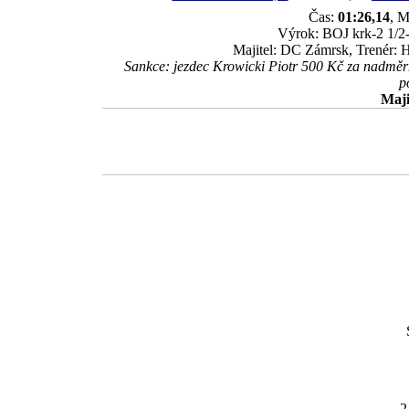
Čas:
01:26,14
, M
Výrok: BOJ krk-2 1/2-
Majitel: DC Zámrsk, Trenér
Sankce: jezdec Krowicki Piotr 500 Kč za nadměrn
p
Maji
2