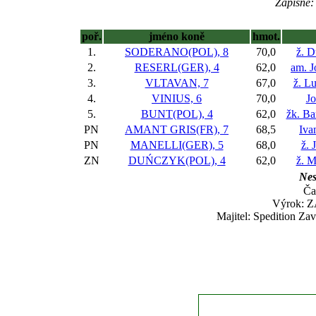
Zápisné: 
poř.
jméno koně
hmot.
1.
SODERANO(POL), 8
70,0
ž. D
2.
RESERL(GER), 4
62,0
am. J
3.
VLTAVAN, 7
67,0
ž. L
4.
VINIUS, 6
70,0
Jo
5.
BUNT(POL), 4
62,0
žk. Ba
PN
AMANT GRIS(FR), 7
68,5
Iva
PN
MANELLI(GER), 5
68,0
ž. 
ZN
DUŃCZYK(POL), 4
62,0
ž. M
Nes
Ča
Výrok: Z
Majitel: Spedition Za