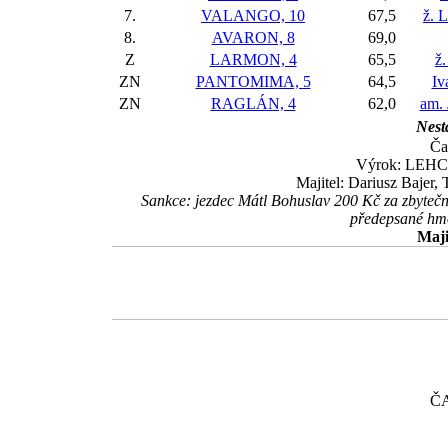
7.
VALANGO, 10
67,5
ž. 
8.
AVARON, 8
69,0
Z
LARMON, 4
65,5
ž
ZN
PANTOMIMA, 5
64,5
Iv
ZN
RAGLÁN, 4
62,0
am. 
Nesta
Ča
Výrok: LEHCE 
Majitel: Dariusz Bajer
Sankce: jezdec Mátl Bohuslav 200 Kč za zbytečn
předepsané hmo
Maji
Č