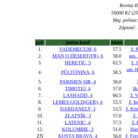
Rovina II
50000 Kč (25
Maj. prémie:
Zápisné: 
poř.
jméno koně
hmot.
1.
VADEMECUM, 6
57,5
ž. 
2.
MAN O DESERT(FR), 6
58,0
am. 
3.
HERETIC, 5
62,5
ž. 
am. H
4.
PŮLTÓNINA, 6
58,5
5.
PARISIEN SIR, 4
58,0
6.
TIMOTEJ, 4
57,0
žk
7.
LASHADD, 4
60,5
ž. 
8.
LEMES GOLD(GER), 4
53,5
ž. I
9.
DARDANELY, 3
53,5
ž. Kr
10.
ZLATNÍK, 3
57,0
ž.
11.
LATENIC, 4
57,5
ž.
12.
KOLUMBIE, 3
51,0
Han
ZN
KOSTA BRAVA, 4
56,0
ž. Fer