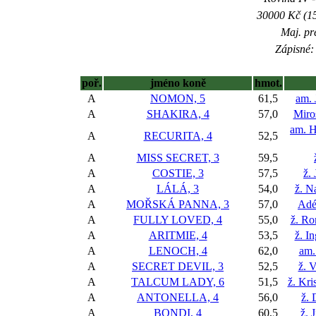
30000 Kč (15
Maj. pr
Zápisné: 
poř.
jméno koně
hmot.
A
NOMON, 5
61,5
am. 
A
SHAKIRA, 4
57,0
Miro
am. H
A
RECURITA, 4
52,5
A
MISS SECRET, 3
59,5
A
COSTIE, 3
57,5
ž.
A
LÁLÁ, 3
54,0
ž. N
A
MOŘSKÁ PANNA, 3
57,0
Adé
A
FULLY LOVED, 4
55,0
ž. Ro
A
ARITMIE, 4
53,5
ž. I
A
LENOCH, 4
62,0
am.
A
SECRET DEVIL, 3
52,5
ž. 
A
TALCUM LADY, 6
51,5
ž. Kr
A
ANTONELLA, 4
56,0
ž. 
A
BONDI, 4
60,5
ž. 