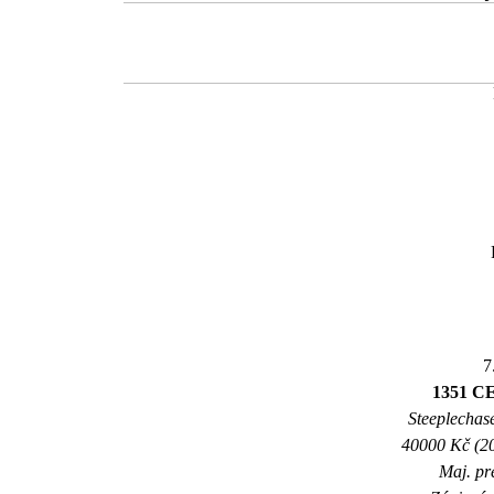
7
1351 
Steeplechase
40000 Kč (20
Maj. pr