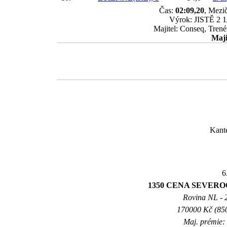
Čas:
02:09,20
, Mezič
Výrok: JISTĚ 2 1/
Majitel: Conseq, Tren
Maji
Kant
6
1350 CENA SEVER
Rovina NL - 20
170000 Kč (850
Maj. prémie: