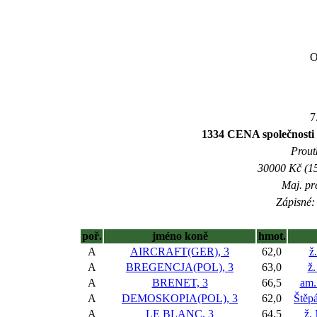
O
7
1334 CENA společn
Prout
30000 Kč (15
Maj. pr
Zápisné: 
poř.
jméno koně
hmot.
A
AIRCRAFT(GER), 3
62,0
ž
A
BREGENCJA(POL), 3
63,0
ž.
A
BRENET, 3
66,5
am.
A
DEMOSKOPIA(POL), 3
62,0
Štěp
A
LE BLANC, 3
64,5
ž.