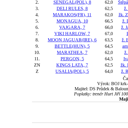
2.
SENEGAL(POL), 8
62,0
Štěp
3.
DELI RULES, 8
62,5
ž.
4.
MARAKOS(FR), 11
62,0
žk. 
5.
MONAGUA, 10
66,5
ž.
6.
VAJGARA, 7
66,0
ž. 
7.
VIKI HARLOW, 7
67,0
8.
MOON JAGUAR(IRE), 6
63,5
ž. 
9.
BETTLE(HUN), 5
64,5
am
10.
MARATHEA, 7
62,0
ž.
11.
PERGON, 5
64,5
Iv
ZN
KINGS LATA, 7
62,5
žk. 
Z
USALIA(POL), 5
64,0
ž. 
Ča
Výrok: BOJ krk-1
Majitel: DS Průdek & Baloun
Poplatky: trenér Hurt Jiří 1
Maji