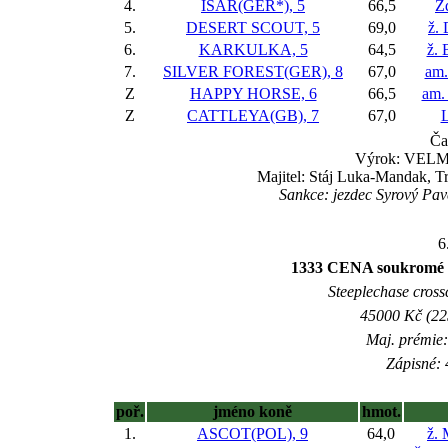
4.
ISAR(GER*), 5
66,5
Z
5.
DESERT SCOUT, 5
69,0
ž.
6.
KARKULKA, 5
64,5
ž. 
7.
SILVER FOREST(GER), 8
67,0
am.
Z
HAPPY HORSE, 6
66,5
am.
Z
CATTLEYA(GB), 7
67,0
L
Ča
Výrok: VELMI
Majitel: Stáj Luka-Mandak, T
Sankce: jezdec Syrový Pave
6
1333 CENA soukromé
Steeplechase crossc
45000 Kč (225
Maj. prémie:
Zápisné: 
poř.
jméno koně
hmot.
1.
ASCOT(POL), 9
64,0
ž.