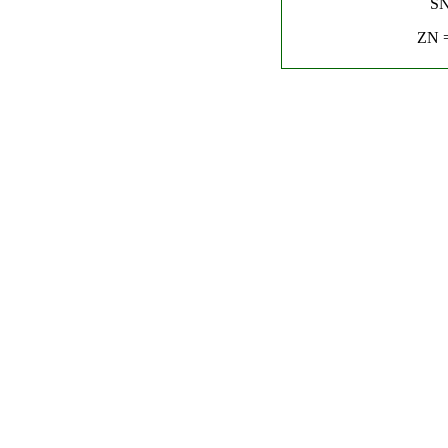
SN
ZN =