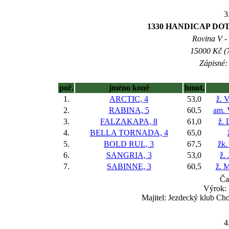
3
1330 HANDICAP DO
Rovina V - 
15000 Kč (7
Zápisné: 
poř.
jméno koně
hmot.
1.
ARCTIC, 4
53,0
ž. 
2.
RABINA, 5
60,5
am. 
3.
FALZAKAPA, 8
61,0
ž. 
4.
BELLA TORNADA, 4
65,0
5.
BOLD RUL, 3
67,5
žk.
6.
SANGRIA, 3
53,0
ž.
7.
SABINNE, 3
60,5
ž. M
Ča
Výrok: 
Majitel: Jezdecký klub Ch
4