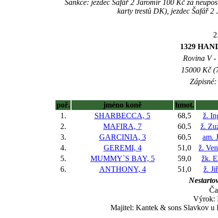
Sankce: jezdec Šafář 2 Jaromír 100 Kč za neupos
karty trestů DK), jezdec Šafář 
2
1329 HA
Rovina V - 
15000 Kč (7
Zápisné: 
poř.
jméno koně
hmot.
1.
SHARBECCA, 5
68,5
ž. I
2.
MAFIRA, 7
60,5
ž. Zu
3.
GARCINIA, 3
60,5
am. 
4.
GEREMI, 4
51,0
ž. Ve
5.
MUMMY`S BAY, 5
59,0
žk. E
6.
ANTHONY, 4
51,0
ž. J
Nestartov
Ča
Výrok: 
Majitel: Kantek & sons Slavkov u 