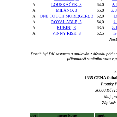
A
LOUSKÁČEK, 3
64,0
ž.
A
MILÁNO, 3
65,0
ž. 
A
ONE TOUCH MORE(GER), 3
62,0
L
A
ROYAL ABLE, 3
64,0
ž.
A
RUBINI, 3
63,5
ž.
A
VINNY RISK, 3
62,5
Iv
Nest
Dostih byl DK zastaven a anulován z důvodu pádu am
přítomnosti sanitního vozu v 
8
1335 CENA fotb
Proutky IV
30000 Kč (15
Maj. pr
Zápisné: 
poř.
jméno koně
hmot.