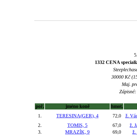
5
1332 CENA specia
Steeplechase
30000 Kč (15
Maj. pr
Zápisné: 
poř.
jméno koně
hmot.
1.
TERESINA(GER), 4
72,0
ž. Vá
2.
TOMIS, 5
67,0
ž. 
3.
MRAZÍK, 9
69,0
ž.