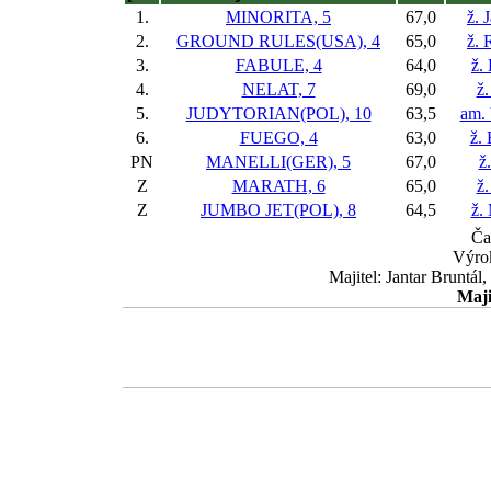
1.
MINORITA, 5
67,0
ž. 
2.
GROUND RULES(USA), 4
65,0
ž. 
3.
FABULE, 4
64,0
ž.
4.
NELAT, 7
69,0
ž.
5.
JUDYTORIAN(POL), 10
63,5
am. 
6.
FUEGO, 4
63,0
ž.
PN
MANELLI(GER), 5
67,0
ž
Z
MARATH, 6
65,0
ž.
Z
JUMBO JET(POL), 8
64,5
ž.
Ča
Výrok
Majitel: Jantar Bruntál
Maji