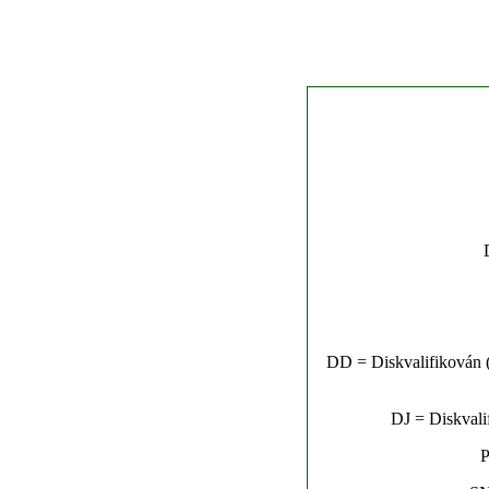
DD = Diskvalifikován (n
DJ = Diskvalif
P