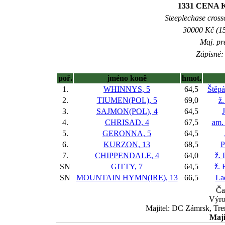
1331 CENA K
Steeplechase crossc
30000 Kč (15
Maj. pr
Zápisné: 
poř.
jméno koně
hmot.
1.
WHINNYS, 5
64,5
Štěp
2.
TIUMEN(POL), 5
69,0
ž.
3.
SAJMON(POL), 4
64,5
4.
CHRISAD, 4
67,5
am.
5.
GERONNA, 5
64,5
6.
KURZON, 13
68,5
P
7.
CHIPPENDALE, 4
64,0
ž.
SN
GITTY, 7
64,5
ž. 
SN
MOUNTAIN HYMN(IRE), 13
66,5
La
Ča
Výro
Majitel: DC Zámrsk, Tr
Maji