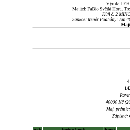
Výrok: LEHC
Majitel: FaBio Světlá Hora, Tr
Kůň č. 2 MINOR
Sankce: trenér Podhányi Jan 
Maji
4
14
Rovin
40000 Kč (20
Maj. prémie:
Zápisné: 
poř.
jméno koně
hmot.