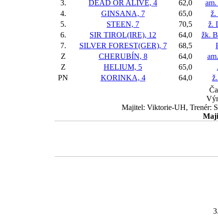
3.
DEAD OR ALIVE, 4
62,0
am.
4.
GINSANA, 7
65,0
ž.
5.
STEEN, 7
70,5
ž.
6.
SIR TIROL(IRE), 12
64,0
žk. 
7.
SILVER FOREST(GER), 7
68,5
Z
CHERUBÍN, 8
64,0
am.
Z
HELIUM, 5
65,0
PN
KORINKA, 4
64,0
ž
Ča
Výr
Majitel: Viktorie-UH, Trenér: 
Maji
3