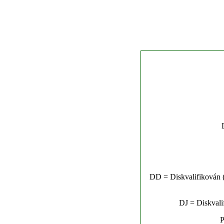
DD = Diskvalifikován (n
DJ = Diskvalif
P