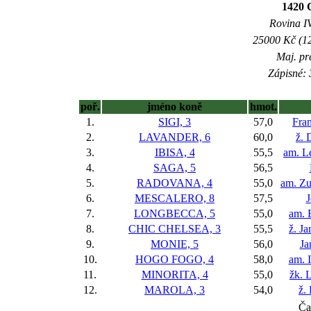
1420 
Rovina IV
25000 Kč (12
Maj. pr
Zápisné: 
poř.
jméno koně
hmot.
1.
SIGI, 3
57,0
Fran
2.
LAVANDER, 6
60,0
ž. 
3.
IBISA, 4
55,5
am. L
4.
SAGA, 5
56,5
5.
RADOVANA, 4
55,0
am. Z
6.
MESCALERO, 8
57,5
J
7.
LONGBECCA, 5
55,0
am. 
8.
CHIC CHELSEA, 3
55,5
ž. J
9.
MONIE, 5
56,0
Ja
10.
HOGO FOGO, 4
58,0
am. 
11.
MINORITA, 4
55,0
žk. 
12.
MAROLA, 3
54,0
ž.
Ča