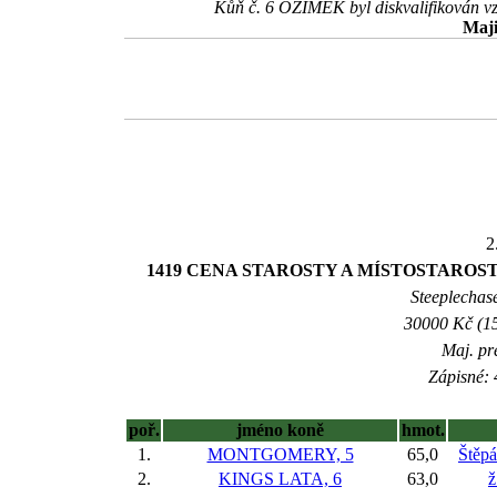
Kůň č. 6 OZIMEK byl diskvalifikován vzh
Maji
2
1419 CENA STAROSTY A MÍSTOSTARO
Steeplechase
30000 Kč (15
Maj. pr
Zápisné: 
poř.
jméno koně
hmot.
1.
MONTGOMERY, 5
65,0
Štěp
2.
KINGS LATA, 6
63,0
ž