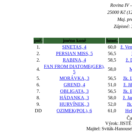
Rovina IV -
25000 Kč (12
Maj. pr
Zápisné: 
poř.
jméno koně
hmot.
1.
SINETAS, 4
60,0
ž. Ve
2.
PERSIAN MISS, 5
56,5
2.
RABINA, 4
58,5
ž. 
FAN FROM DIATOME(GER),
4.
58,0
M
5
5.
MORÁVKA, 3
56,5
žk. 
6.
GREND, 4
51,0
ž. J
7.
OBLIGATA, 3
56,5
žk. 
8.
HÁDANKA, 3
58,0
ž. J
9.
HURVÍNEK, 3
52,0
žk
DD
OZIMEK(POL), 6
61,0
Hel
Ča
Výrok: JISTĚ 
Majitel: Sviták-Hanouse