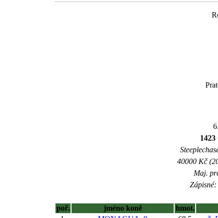
R
Pra
6
1423
Steeplechase
40000 Kč (20
Maj. pr
Zápisné: 
poř.
jméno koně
hmot.