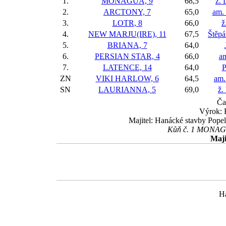
1.
MONAGUA, 9
68,5
ž. 
2.
ARCTONY, 7
65,0
am.
3.
LOTR, 8
66,0
ž
4.
NEW MARJU(IRE), 11
67,5
Štěpá
5.
BRIANA, 7
64,0
6.
PERSIAN STAR, 4
66,0
am
7.
LATENCE, 14
64,0
P
ZN
VIKI HARLOW, 6
64,5
am.
SN
LAURIANNA, 5
69,0
ž.
Ča
Výrok: 
Majitel: Hanácké stavby Popel
Kůň č. 1 MONAGUA
Maji
H