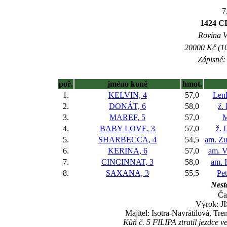
7
1424 C
Rovina V 
20000 Kč (10
Zápisné: 
poř.
jméno koně
hmot.
1.
KELVIN, 4
57,0
Lenk
2.
DONÁT, 6
58,0
ž.
3.
MAREF, 5
57,0
M
4.
BABY LOVE, 3
57,0
ž. 
5.
SHARBECCA, 4
54,5
am. Z
6.
KERINA, 6
57,0
am. V
7.
CINCINNAT, 3
58,0
am. 
8.
SAXANA, 3
55,5
Pe
Nesta
Ča
Výrok: JI
Majitel: Isotra-Navrátilová, Tr
Kůň č. 5 FILIPA ztratil jezdce v