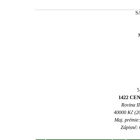
S
5
1422 CE
Rovina II
40000 Kč (20
Maj. prémie:
Zápisné: 