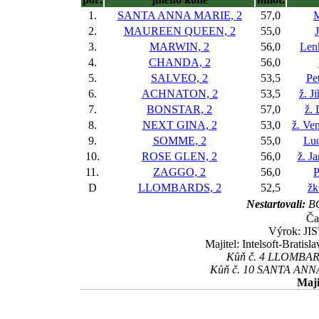
1.
SANTA ANNA MARIE, 2
57,0
M
2.
MAUREEN QUEEN, 2
55,0
3.
MARWIN, 2
56,0
Len
4.
CHANDA, 2
56,0
5.
SALVEO, 2
53,5
Pe
6.
ACHNATON, 2
53,5
ž. J
7.
BONSTAR, 2
57,0
ž.
8.
NEXT GINA, 2
53,0
ž. Ve
9.
SOMME, 2
55,0
Luc
10.
ROSE GLEN, 2
56,0
ž. J
11.
ZAGGO, 2
56,0
P
D
LLOMBARDS, 2
52,5
žk
Nestartovali:
BO
Ča
Výrok: JIS
Majitel: Intelsoft-Bratis
Kůň č. 4 LLOMBARDS
Kůň č. 10 SANTA ANNA 
Maji