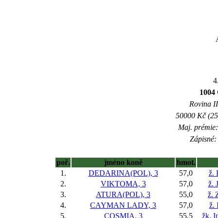
4
1004
Rovina II
50000 Kč (25
Maj. prémie:
Zápisné: 
poř.
jméno koně
hmot.
1.
DEDARINA(POL), 3
57,0
ž.
2.
VIKTOMA, 3
57,0
ž. 
3.
ATURA(POL), 3
55,0
ž.
4.
CAYMAN LADY, 3
57,0
ž.
5.
COSMIA, 3
55,5
žk. I