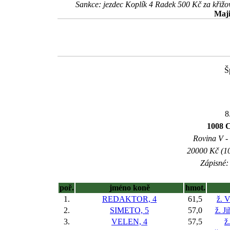
Sankce: jezdec Koplík 4 Radek 500 Kč za křižová
Maji
Š
8
1008 
Rovina V - 
20000 Kč (10
Zápisné: 
poř.
jméno koně
hmot.
1.
REDAKTOR, 4
61,5
ž. 
2.
SIMETO, 5
57,0
ž. J
3.
VELEN, 4
57,5
ž