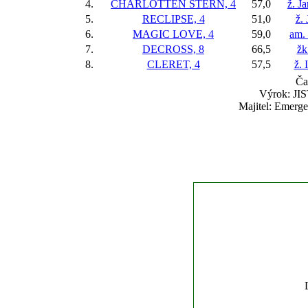
4.
CHARLOTTEN STERN, 4
57,0
ž. J
5.
RECLIPSE, 4
51,0
ž.
6.
MAGIC LOVE, 4
59,0
am.
7.
DECROSS, 8
66,5
žk
8.
CLERET, 4
57,5
ž. 
Ča
Výrok: JIS
Majitel: Emerge,