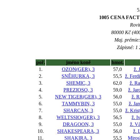
5
1005 CENA FACT
Rovin
80000 Kč (400
Maj. prémie:
Zápisné: 1 
poř.
jméno koně
hmot.
1.
OZON(GER), 3
57,0
ž.
2.
SNĚHURKA, 3
55,5
ž. Ferd
3.
SHEMIC, 3
62,0
ž. R
4.
PREZIOSO, 3
59,0
ž. Ja
5.
NEW TIGER(GER), 3
56,0
ž. 
6.
TAMMYBIN, 3
55,0
ž. Ja
7.
SHARCAN, 3
55,0
ž. Kri
8.
WELTSSIO(GER), 3
56,5
ž. I
9.
DRAGOON, 3
55,0
ž. V
10.
SHAKESPEARA, 3
56,0
ž. 
11.
SHAKIRA, 3
55,5
Miros