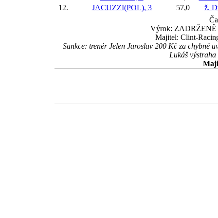
12.
JACUZZI(POL), 3
57,0
ž. D
Ča
Výrok: ZADRŽENĚ 7-1/
Majitel: Clint-Raci
Sankce: trenér Jelen Jaroslav 200 Kč za chybně
Lukáš výstraha 
Maji