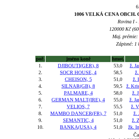
6
1006 VELKÁ CENA OBCH. C
Rovina I - 
120000 Kč (600
Maj. prémie:
Zápisné: 1 
poř.
jméno koně
hmot.
1.
DJIBOUTI(GER), 8
53,0
ž. J
2.
SOCR HOUSE, 4
58,5
ž
3.
CHEISON, 5
51,0
ž. 
4.
SILNAR(GB), 8
59,5
ž. Kr
5.
PALMARE, 4
58,0
ž. 
6.
GERMAN MALT(IRE), 4
55,0
ž. J
7.
VELIOS, 7
55,5
ž. 
8.
MAMBO DANCER(FR), 7
51,0
ž.
9.
SEMANTIC, 4
51,0
ž. 
10.
BANKA(USA), 4
51,0
žk. I
Ča