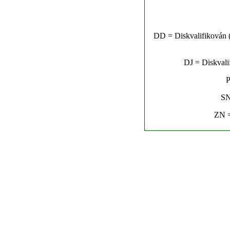
DD = Diskvalifikován (n
DJ = Diskvalif
P
SN
ZN =