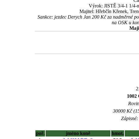
Ča
Výrok: JISTĚ 3/4-1 1/4-no
Majitel: Hřebčín Křenek, Tre
Sankce: jezdec Derych Jan 200 Kč za nadměrné pou
na OSK u ko
Maji
2
1002
Rovin
30000 Kč (15
Zápisné: 
poř.
jméno koně
hmot.