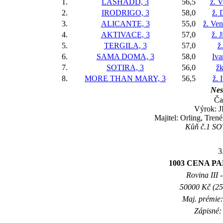
1.
LASHADD, 3
56,5
ž. 
2.
IRODRIGO, 3
58,0
ž. 
3.
ALICANTE, 3
55,0
ž. Ve
4.
AKTIVACE, 3
57,0
ž. 
5.
TERGILA, 3
57,0
ž
6.
SAMA DOMA, 3
58,0
Iv
7.
SOTIRA, 3
56,0
žk
8.
MORE THAN MARY, 3
56,5
ž. 
Nes
Ča
Výrok: J
Majitel: Orling, Tren
Kůň č.1 SOTI
3
1003 CENA P
Rovina III -
50000 Kč (25
Maj. prémie:
Zápisné: 