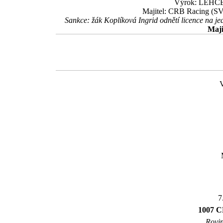
Výrok: LEHCE 2
Majitel: CRB Racing (SV
Sankce: žák Koplíková Ingrid odnětí licence na jed
Maji
7
1007 
Rovin