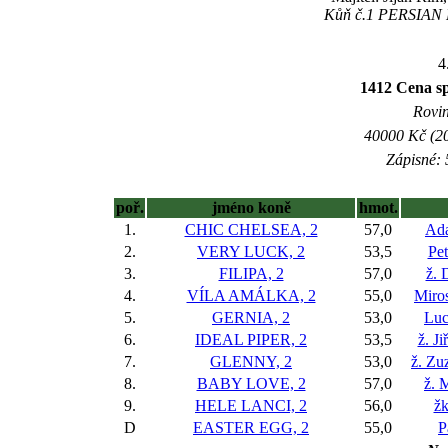
Kůň č.1 PERSIAN MI
4
1412 Cena s
Rovin
40000 Kč (20
Zápisné: 
poř.
jméno koně
hmot.
1.
CHIC CHELSEA, 2
57,0
Ada
2.
VERY LUCK, 2
53,5
Pet
3.
FILIPA, 2
57,0
ž. 
4.
VÍLA AMÁLKA, 2
55,0
Miros
5.
GERNIA, 2
53,0
Luc
6.
IDEAL PIPER, 2
53,5
ž. J
7.
GLENNY, 2
53,0
ž. Zu
8.
BABY LOVE, 2
57,0
ž. 
9.
HELE LANCI, 2
56,0
žk
D
EASTER EGG, 2
55,0
P