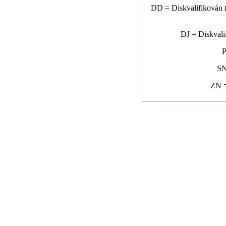
DD = Diskvalifikován (n
DJ = Diskvalif
P
SN
ZN =