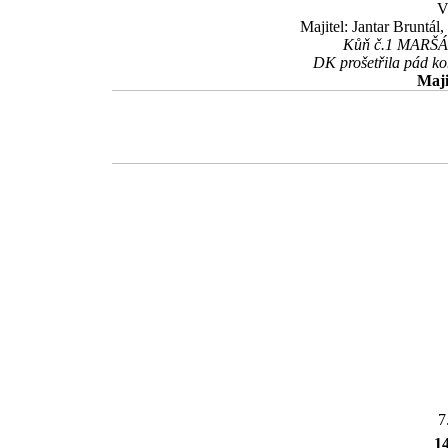
V
Majitel: Jantar Bruntál
Kůň č.1 MARŠÁL 
DK prošetřila pád ko
Maji
7
1