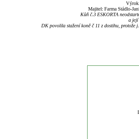
Výrok:
Majitel: Farma Stádlo-Janí
Kůň č.3 ESKORTA neodstartova
a jej
DK povolila stažení koně č 11 z dostihu, protože 