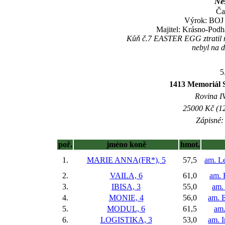
Nes
Ča
Výrok: BOJ 1
Majitel: Krásno-Podh
Kůň č.7 EASTER EGG ztratil na 
nebyl na d
5
1413 Memoriál S
Rovina IV
25000 Kč (12
Zápisné: 
poř.
jméno koně
hmot.
1.
MARIE ANNA(FR*), 5
57,5
am. L
2.
VAILA, 6
61,0
am. 
3.
IBISA, 3
55,0
am.
4.
MONIE, 4
56,0
am. 
5.
MODUL, 6
61,5
am.
6.
LOGISTIKA, 3
53,0
am. I