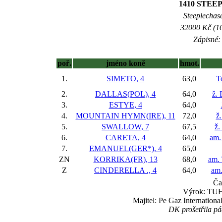
1410 STEE
Steeplechase
32000 Kč (16
Zápisné: 
poř.
jméno koně
hmot.
1.
SIMETO, 4
63,0
T
2.
DALLAS(POL), 4
64,0
ž.
3.
ESTYE, 4
64,0
4.
MOUNTAIN HYMN(IRE), 11
72,0
ž
5.
SWALLOW, 7
67,5
ž.
6.
CARETA, 4
64,0
am.
7.
EMANUEL(GER*), 4
65,0
ZN
KORRIKA(FR), 13
68,0
am.
Z
CINDERELLA ., 4
64,0
am.
Ča
Výrok: TUH
Majitel: Pe Gaz Internationa
DK prošetřila pád