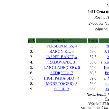
3
1411 Cena ú
Rovina IV
27000 Kč (13
Zápisné: 
poř.
jméno koně
hmot.
1.
PERSIAN MISS, 4
55,5
ž
2.
BARON KL, 4
59,0
ž.
3.
JASPER BANFF, 4
57,5
4.
RADOVANA, 3
53,0
ž. Z
5.
LANGLADE(GER), 6
55,0
Lu
6.
SEDI(POL), 7
60,5
Pe
7.
HIGH PAKA(SLO), 4
59,0
ž. 
8.
MONETO(GER), 3
56,0
am.
9.
SOFIE, 3
56,0
žk
Nestartovali:
D
Ča
Výrok: LEHCE
Majitel: Jijan Ří