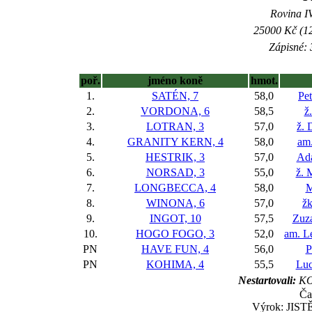
Rovina IV
25000 Kč (12
Zápisné: 
poř.
jméno koně
hmot.
1.
SATÉN, 7
58,0
Pe
2.
VORDONA, 6
58,5
ž
3.
LOTRAN, 3
57,0
ž. 
4.
GRANITY KERN, 4
58,0
am.
5.
HESTRIK, 3
57,0
Ad
6.
NORSAD, 3
55,0
ž. 
7.
LONGBECCA, 4
58,0
M
8.
WINONA, 6
57,0
žk
9.
INGOT, 10
57,5
Zuz
10.
HOGO FOGO, 3
52,0
am. L
PN
HAVE FUN, 4
56,0
P
PN
KOHIMA, 4
55,5
Luc
Nestartovali:
KO
Ča
Výrok: JISTĚ 