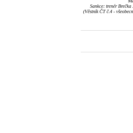
Ma
Sankce: trenér Brečka
(Věstník ČT č.4 - všeobec