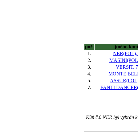
poř.
jméno kon
1.
NER(POL),
2.
MASINI(POL)
3.
VERSIT, 7
4.
MONTE BELL
5.
ASSUR(POL)
Z
FANTI DANCER(I
Kůň č.6 NER byl vybrán k 