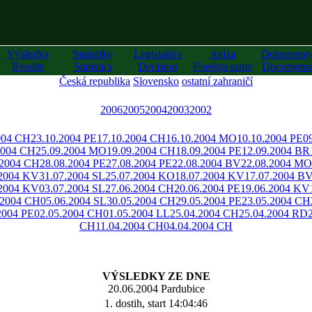
Výsledky
Statistiky
Legislativa
Avíza
Dokument
Results
Statistics
Decision
Foreign starts
Documents
Česká republika
Slovensko
ostatní zahraničí
2006
2005
2004
2003
2002
004 CH
23.10.2004 PE
17.10.2004 CH
16.10.2004 MO
10.10.2004 PE
0
2004 CH
25.09.2004 MO
19.09.2004 CH
18.09.2004 PE
12.09.2004 BR
.2004 CH
28.08.2004 PE
27.08.2004 PE
22.08.2004 BV
22.08.2004 MO
.2004 KV
31.07.2004 SL
25.07.2004 KO
18.07.2004 KV
17.07.2004 B
.2004 KV
03.07.2004 SL
27.06.2004 CH
20.06.2004 PE
19.06.2004 KV
.2004 CH
05.06.2004 SL
30.05.2004 CH
29.05.2004 PE
23.05.2004 CH
2004 PE
02.05.2004 CH
01.05.2004 LL
25.04.2004 CH
25.04.2004 RD
CH
11.04.2004 CH
04.04.2004 CH
VÝSLEDKY ZE DNE
20.06.2004 Pardubice
1. dostih, start 14:04:46