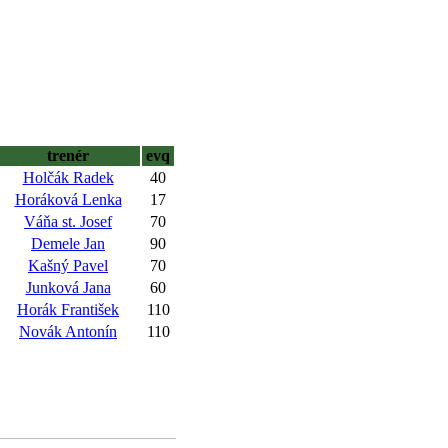
trenér
evq
Holčák Radek
40
Horáková Lenka
17
Váňa st. Josef
70
Demele Jan
90
Kašný Pavel
70
Junková Jana
60
Horák František
110
Novák Antonín
110