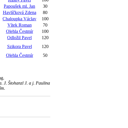
Papoušek ml. Jan
30
Havlíčková Zdena
80
Chaloupka Václav
100
Vítek Roman
70
Olehla Čestmír
100
Odložil Pavel
120
Szikora Pavel
120
Olehla Čestmír
50
ng.
J. Štohanzl J. a j. Paulina
ím.