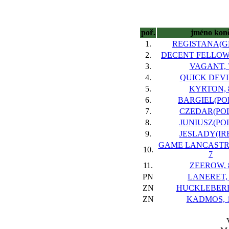
poř.
jméno kon
1.
REGISTANA(GE
2.
DECENT FELLOW(
3.
VAGANT, 
4.
QUICK DEVIL
5.
KYRTON, 
6.
BARGIEL(POL
7.
CZEDAR(POL)
8.
JUNIUSZ(POL
9.
JESLADY(IRE
GAME LANCASTRI
10.
7
11.
ZEEROW, 
PN
LANERET, 
ZN
HUCKLEBERR
ZN
KADMOS, 