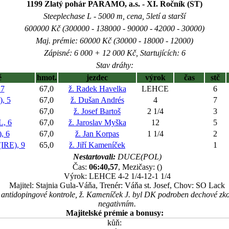
1199 Zlatý pohár PARAMO, a.s. - XI. Ročník (ST)
Steeplechase L - 5000 m, cena, 5letí a starší
600000 Kč (300000 - 138000 - 90000 - 42000 - 30000)
Maj. prémie: 60000 Kč (30000 - 18000 - 12000)
Zápisné: 6 000 + 12 000 Kč, Startujících: 6
Stav dráhy:
ě
hmot.
jezdec
výrok
čas
stč
 7
67,0
ž. Radek Havelka
LEHCE
6
, 5
67,0
ž. Dušan Andrés
4
7
67,0
ž. Josef Bartoš
2 1/4
3
, 6
67,0
ž. Jaroslav Myška
12
5
, 6
67,0
ž. Jan Korpas
1 1/4
2
RE), 9
65,0
ž. Jiří Kameníček
1
Nestartovali:
DUCE(POL)
Čas:
06:40,57
, Mezičasy: ()
Výrok: LEHCE 4-2 1/4-12-1 1/4
Majitel: Stajnia Gula-Váňa, Trenér: Váňa st. Josef, Chov: SO Lack
antidopingové kontrole, ž. Kameníček J. byl DK podroben dechové zko
negativním.
Majitelské prémie a bonusy:
kůň: