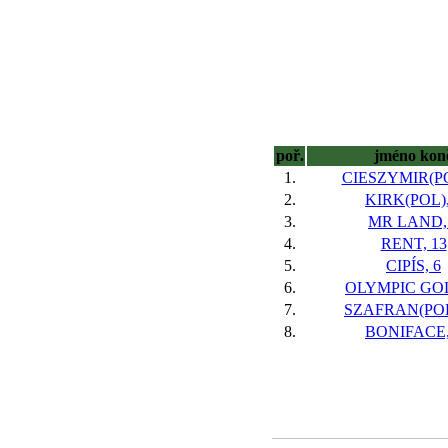
poř.
jméno kon
1.
CIESZYMIR(PO
2.
KIRK(POL),
3.
MR LAND,
4.
RENT, 13
5.
CIPÍS, 6
6.
OLYMPIC GOL
7.
SZAFRAN(POL
8.
BONIFACE,