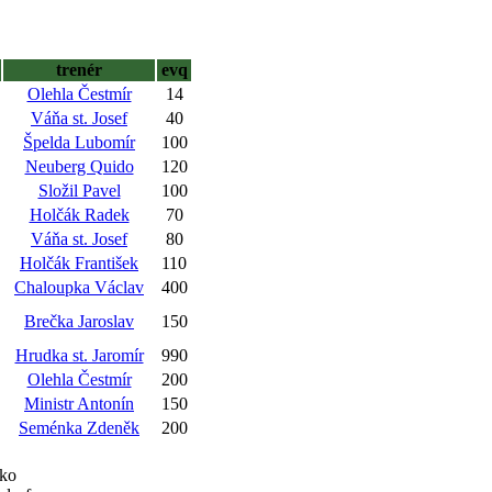
trenér
evq
Olehla Čestmír
14
Váňa st. Josef
40
Špelda Lubomír
100
Neuberg Quido
120
Složil Pavel
100
Holčák Radek
70
Váňa st. Josef
80
Holčák František
110
Chaloupka Václav
400
Brečka Jaroslav
150
Hrudka st. Jaromír
990
Olehla Čestmír
200
Ministr Antonín
150
Seménka Zdeněk
200
eko