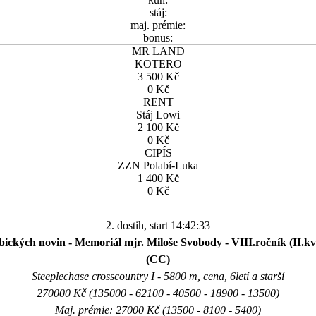
stáj:
maj. prémie:
bonus:
MR LAND
KOTERO
3 500 Kč
0 Kč
RENT
Stáj Lowi
2 100 Kč
0 Kč
CIPÍS
ZZN Polabí-Luka
1 400 Kč
0 Kč
2. dostih, start 14:42:33
ických novin - Memoriál mjr. Miloše Svobody - VIII.ročník (II.kva
(CC)
Steeplechase crosscountry I - 5800 m, cena, 6letí a starší
270000 Kč (135000 - 62100 - 40500 - 18900 - 13500)
Maj. prémie: 27000 Kč (13500 - 8100 - 5400)