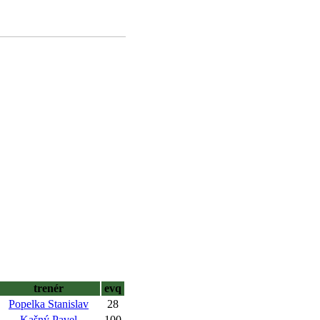
trenér
evq
Popelka Stanislav
28
Kašný Pavel
100