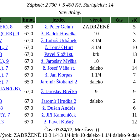
Zápisné: 2 700 + 5 400 Kč, Startujících: 14
Stav dráhy:
ě
hmot.
jezdec
výrok
čas
stč
R), 8
65,0
ž. Peter Gehm
ZADRŽENĚ
5
GER), 9
67,0
ž. Radek Havelka
10
3
7
67,0
ž. Luboš Urbánek
3 1/4
8
, 7
67,0
ž. Tomáš Hurt
3 1/4
10
8
67,0
Pavel Složil st.
krk
13
), 9
67,0
ž. Jaroslav Myška
10
1
, 7
67,0
ž. Josef Váňa st.
daleko
14
), 7
67,0
ž. Jan Korpas
1 1/4
7
), 7
65,0
Jaromír Štohanzl 2
daleko
4
AN(GB),
67,0
ž. Jaroslav Brečka
9
9
8
67,0
Jaromír Hrudka 2
daleko
2
8
67,0
ž. Dušan Andrés
6
Y, 7
67,0
ž. Jiří Kameníček
11
13
67,0
ž. Pavel Kašný
12
Čas:
07:24,77
, Mezičasy: ()
Výrok: ZADRŽENĚ 10-3 1/4-3 1/4-krk-10-daleko-1 1/4-daleko-9-dal