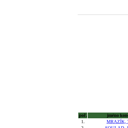
poř.
jméno kon
1.
MRAZÍK, 
2.
SOULAD, 