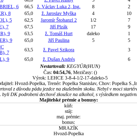
RIEL, 6
66,5
ž. Václav Luka 2, Ing.
8
2
), 8
65,0
ž. Jaroslav Myška
4
10
L), 5
62,5
Jaromír Štohanzl 2
1/2
7
), 7
67,5
Jiří Plzák
17
9
), 9
63,5
ž. Tomáš Hurt
daleko
1
R), 9
65,0
Jiří Paulina
5
5
IC
63,5
ž. Pavel Szikora
3
), 7
), 9
65,0
ž. Dušan Andrés
6
Nestartovali:
KEGYÚR(HUN)
Čas:
04:54,76
, Mezičasy: ()
Výrok: LEHCE 3-8-4-1/2-17-daleko-5
Majitel: Hvozd-Popelka, Trenér: Popelka Stanislav, Chov: Popelka S.,I
val z důvodu pádu jezdce na zkušebním skoku. Nebyl v moci startéra. 
. byli DK podrobeni dechové zkoušce na alkohol, s výsledkem negativn
Majitelské prémie a bonusy:
kůň:
stáj:
maj. prémie:
bonus:
MRAZÍK
Hvozd-Popelka