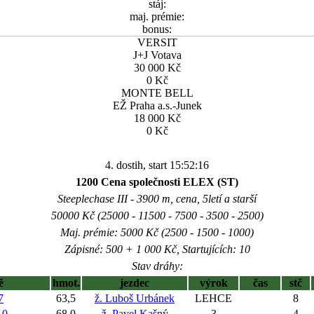
stáj:
maj. prémie:
bonus:
VERSIT
J+J Votava
30 000 Kč
0 Kč
MONTE BELL
EŽ Praha a.s.-Junek
18 000 Kč
0 Kč
4. dostih, start 15:52:16
1200 Cena společnosti ELEX (ST)
Steeplechase III - 3900 m, cena, 5letí a starší
50000 Kč (25000 - 11500 - 7500 - 3500 - 2500)
Maj. prémie: 5000 Kč (2500 - 1500 - 1000)
Zápisné: 500 + 1 000 Kč, Startujících: 10
Stav dráhy:
ě
hmot.
jezdec
výrok
čas
stč
7
63,5
ž. Luboš Urbánek
LEHCE
8
10
68,0
ž. Pavel Kašný
3
4