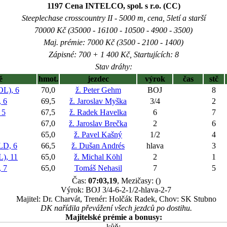
1197 Cena INTELCO, spol. s r.o. (CC)
Steeplechase crosscountry II - 5000 m, cena, 5letí a starší
70000 Kč (35000 - 16100 - 10500 - 4900 - 3500)
Maj. prémie: 7000 Kč (3500 - 2100 - 1400)
Zápisné: 700 + 1 400 Kč, Startujících: 8
Stav dráhy:
ě
hmot.
jezdec
výrok
čas
stč
L), 6
70,0
ž. Peter Gehm
BOJ
8
 6
69,5
ž. Jaroslav Myška
3/4
2
 5
67,5
ž. Radek Havelka
6
7
67,0
ž. Jaroslav Brečka
2
6
65,0
ž. Pavel Kašný
1/2
4
D, 6
66,5
ž. Dušan Andrés
hlava
3
), 11
65,0
ž. Michal Köhl
2
1
 7
65,0
Tomáš Nehasil
7
5
Čas:
07:03,19
, Mezičasy: ()
Výrok: BOJ 3/4-6-2-1/2-hlava-2-7
Majitel: Dr. Charvát, Trenér: Holčák Radek, Chov: SK Stubno
DK nařídila převážení všech jezdců po dostihu.
Majitelské prémie a bonusy:
kůň: