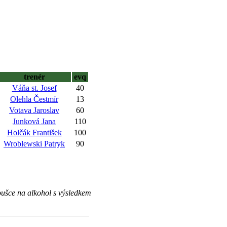
trenér
evq
Váňa st. Josef
40
Olehla Čestmír
13
Votava Jaroslav
60
Junková Jana
110
Holčák František
100
Wroblewski Patryk
90
ušce na alkohol s výsledkem