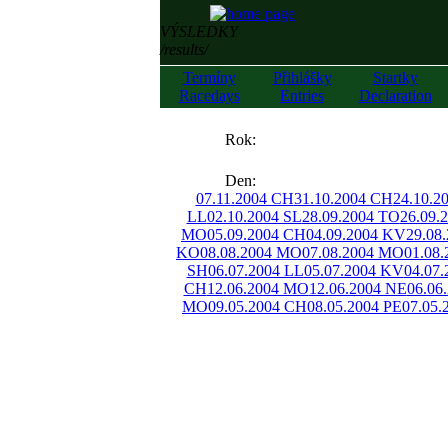
VÝSLEDKY
/results/
Termíny
Přihlášky
Startky
Racedays
Entries
Declaration
««
Rok:
»»
Den:
07.11.2004 CH
31.10.2004 CH
24.10.2
LL
02.10.2004 SL
28.09.2004 TO
26.09.
MO
05.09.2004 CH
04.09.2004 KV
29.08
KO
08.08.2004 MO
07.08.2004 MO
01.08
SH
06.07.2004 LL
05.07.2004 KV
04.07
CH
12.06.2004 MO
12.06.2004 NE
06.06
MO
09.05.2004 CH
08.05.2004 PE
07.05.