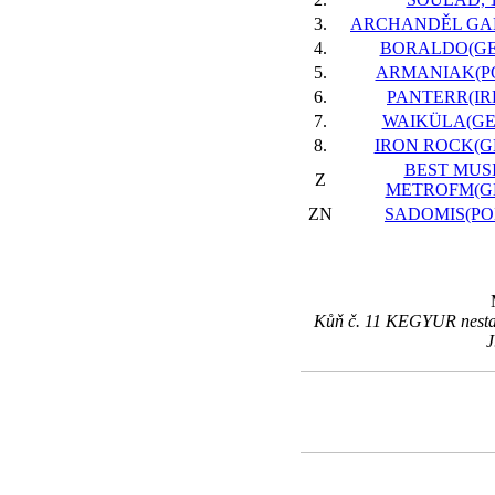
3.
ARCHANDĚL GAB
4.
BORALDO(GER
5.
ARMANIAK(PO
6.
PANTERR(IRE
7.
WAIKÜLA(GER
8.
IRON ROCK(GE
BEST MUS
Z
METROFM(GB
ZN
SADOMIS(POL
Kůň č. 11 KEGYUR nestarto
J