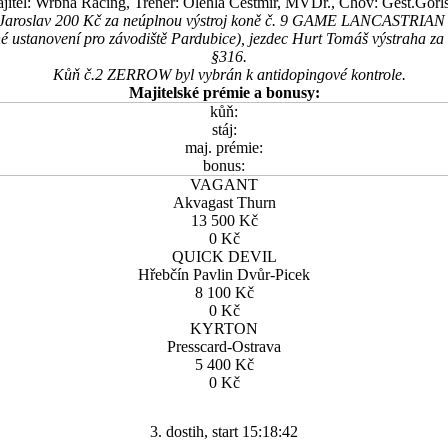
jitel: Wrbna Racing, Trenér: Olehla Čestmír, MVDr., Chov: Gest.Görl
 Jaroslav 200 Kč za neúplnou výstroj koně č. 9 GAME LANCASTRIAN př
né ustanovení pro závodiště Pardubice), jezdec Hurt Tomáš výstraha z
§316.
Kůň č.2 ZERROW byl vybrán k antidopingové kontrole.
Majitelské prémie a bonusy:
kůň:
stáj:
maj. prémie:
bonus:
VAGANT
Akvagast Thurn
13 500 Kč
0 Kč
QUICK DEVIL
Hřebčín Pavlin Dvůr-Picek
8 100 Kč
0 Kč
KYRTON
Presscard-Ostrava
5 400 Kč
0 Kč
3. dostih, start 15:18:42