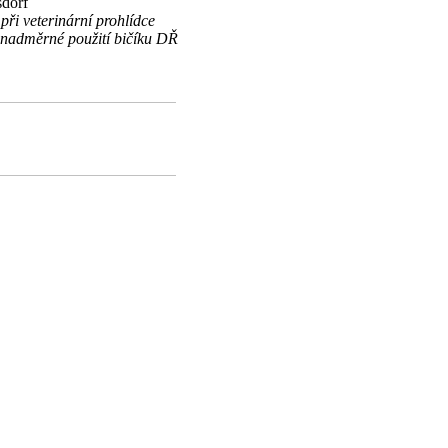
sdorf
i veterinární prohlídce
a nadměrné použití bičíku DŘ