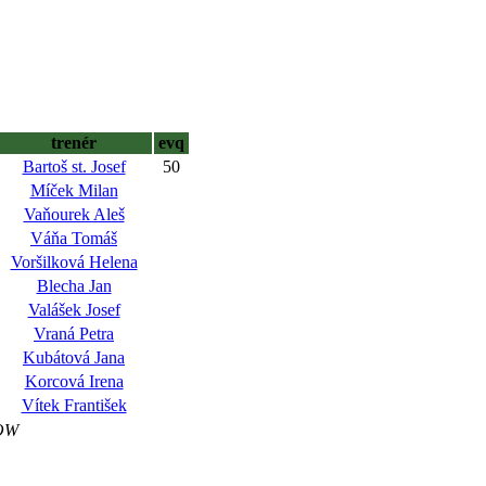
trenér
evq
Bartoš st. Josef
50
Míček Milan
Vaňourek Aleš
Váňa Tomáš
Voršilková Helena
Blecha Jan
Valášek Josef
Vraná Petra
Kubátová Jana
Korcová Irena
Vítek František
OW