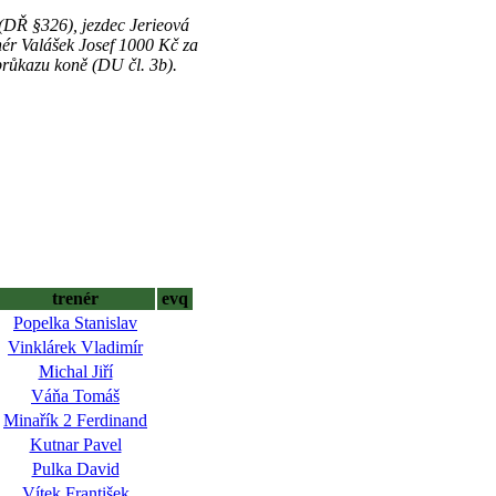
(DŘ §326), jezdec Jerieová
ér Valášek Josef 1000 Kč za
průkazu koně (DU čl. 3b).
trenér
evq
Popelka Stanislav
Vinklárek Vladimír
Michal Jiří
Váňa Tomáš
Minařík 2 Ferdinand
Kutnar Pavel
Pulka David
Vítek František