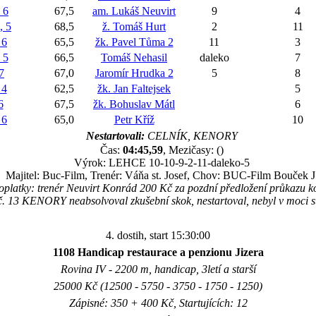
 6
67,5
am. Lukáš Neuvirt
9
4
 5
68,5
ž. Tomáš Hurt
2
11
 6
65,5
žk. Pavel Tůma 2
11
3
 5
66,5
Tomáš Nehasil
daleko
7
7
67,0
Jaromír Hrudka 2
5
8
 4
62,5
žk. Jan Faltejsek
5
6
67,5
žk. Bohuslav Mátl
6
 6
65,0
Petr Kříž
10
Nestartovali:
CELNÍK, KENORY
Čas:
04:45,59
, Mezičasy: ()
Výrok: LEHCE 10-10-9-2-11-daleko-5
Majitel: Buc-Film, Trenér: Váňa st. Josef, Chov: BUC-Film Bouček J
oplatky: trenér Neuvirt Konrád 200 Kč za pozdní předložení průkazu k
. 13 KENORY neabsolvoval zkušební skok, nestartoval, nebyl v moci st
4. dostih, start 15:30:00
1108 Handicap restaurace a penzionu Jizera
Rovina IV - 2200 m, handicap, 3letí a starší
25000 Kč (12500 - 5750 - 3750 - 1750 - 1250)
Zápisné: 350 + 400 Kč, Startujících: 12