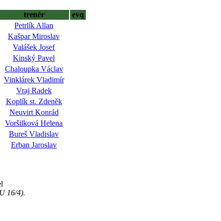
trenér
evq
Petrlík Allan
Kašpar Miroslav
Valášek Josef
Kinský Pavel
Chaloupka Václav
Vinklárek Vladimír
Vraj Radek
Koplík st. Zdeněk
Neuvirt Konrád
Voršilková Helena
Bureš Vladislav
Erban Jaroslav
l
U 16/4).