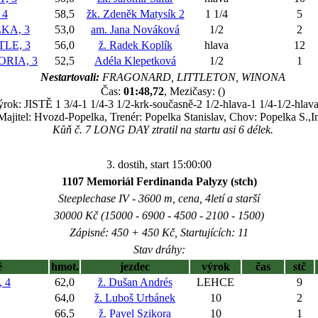
 4
58,5
žk. Zdeněk Matysík 2
1 1/4
5
KA, 3
53,0
am. Jana Nováková
1/2
2
LE, 3
56,0
ž. Radek Koplík
hlava
12
RIA, 3
52,5
Adéla Klepetková
1/2
1
Nestartovali:
FRAGONARD, LITTLETON, WINONA
Čas:
01:48,72
, Mezičasy: ()
rok: JISTĚ 1 3/4-1 1/4-3 1/2-krk-současně-2 1/2-hlava-1 1/4-1/2-hlava
Majitel: Hvozd-Popelka, Trenér: Popelka Stanislav, Chov: Popelka S.,I
Kůň č. 7 LONG DAY ztratil na startu asi 6 délek.
3. dostih, start 15:00:00
1107 Memoriál Ferdinanda Palyzy (stch)
Steeplechase IV - 3600 m, cena, 4letí a starší
30000 Kč (15000 - 6900 - 4500 - 2100 - 1500)
Zápisné: 450 + 450 Kč, Startujících: 11
Stav dráhy:
ě
hmot.
jezdec
výrok
čas
stč
 4
62,0
ž. Dušan Andrés
LEHCE
9
64,0
ž. Luboš Urbánek
10
2
66,5
ž. Pavel Szikora
10
1