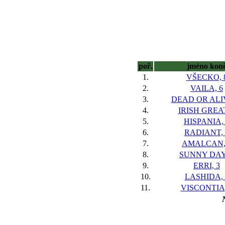
poř.
jméno kon
1.
VŠECKO, 
2.
VAILA, 6
3.
DEAD OR ALIV
4.
IRISH GREAT
5.
HISPANIA,
6.
RADIANT, 
7.
AMALCAN,
8.
SUNNY DAY,
9.
ERRI, 3
10.
LASHIDA, 
11.
VISCONTIA,
N