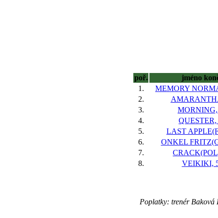
poř.
jméno kon
1.
MEMORY NORMA
2.
AMARANTHA
3.
MORNING,
4.
QUESTER, 
5.
LAST APPLE(F
6.
ONKEL FRITZ(G
7.
CRACK(POL)
8.
VEIKIKI, 
Poplatky: trenér Baková 