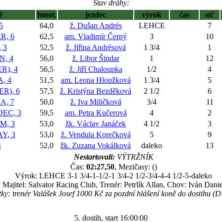
Stav dráhy:
ě
hmot.
jezdec
výrok
čas
stč
5
64,0
ž. Dušan Andrés
LEHCE
7
R, 6
62,5
am. Vladimír Černý
3
10
 3
52,5
ž. Jiřina Andrésová
1 3/4
1
N, 4
56,0
ž. Libor Šindar
1
12
R), 4
56,5
ž. Jiří Chaloupka
1/2
4
, 4
51,5
am. Leona Hloužková
1 3/4
5
R), 6
57,5
ž. Kristýna Bezděková
2 1/2
6
, 7
50,0
ž. Iva Miličková
3/4
11
EC, 3
59,5
am. Petra Kučerová
4
2
, 3
53,0
žk. Václav Janáček
4 1/2
3
Y, 3
53,0
ž. Vendula Korečková
5
9
4
52,0
žk. Zuzana Vokálková
daleko
13
Nestartovali:
VÝTRŽNÍK
Čas:
02:27,50
, Mezičasy: ()
Výrok: LEHCE 3-1 3/4-1-1/2-1 3/4-2 1/2-3/4-4-4 1/2-5-daleko
Majitel: Salvator Racing Club, Trenér: Petrlík Allan, Chov: Iván Danie
ky: trenér Valášek Josef 1000 Kč za pozdní hlášení koně do dostihu (D
5. dostih, start 16:00:00