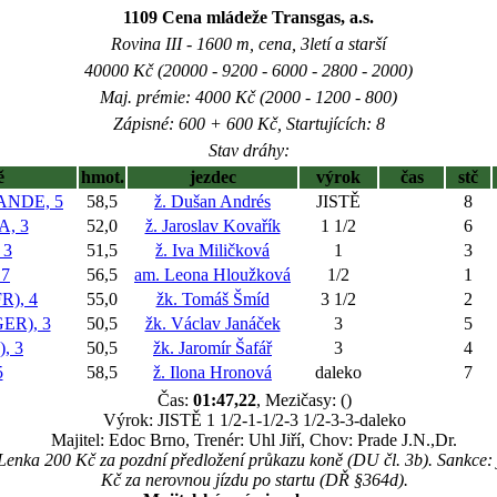
1109 Cena mládeže Transgas, a.s.
Rovina III - 1600 m, cena, 3letí a starší
40000 Kč (20000 - 9200 - 6000 - 2800 - 2000)
Maj. prémie: 4000 Kč (2000 - 1200 - 800)
Zápisné: 600 + 600 Kč, Startujících: 8
Stav dráhy:
ě
hmot.
jezdec
výrok
čas
stč
NDE, 5
58,5
ž. Dušan Andrés
JISTĚ
8
, 3
52,0
ž. Jaroslav Kovařík
1 1/2
6
 3
51,5
ž. Iva Miličková
1
3
7
56,5
am. Leona Hloužková
1/2
1
R), 4
55,0
žk. Tomáš Šmíd
3 1/2
2
ER), 3
50,5
žk. Václav Janáček
3
5
, 3
50,5
žk. Jaromír Šafář
3
4
5
58,5
ž. Ilona Hronová
daleko
7
Čas:
01:47,22
, Mezičasy: ()
Výrok: JISTĚ 1 1/2-1-1/2-3 1/2-3-3-daleko
Majitel: Edoc Brno, Trenér: Uhl Jiří, Chov: Prade J.N.,Dr.
Lenka 200 Kč za pozdní předložení průkazu koně (DU čl. 3b). Sankce:
Kč za nerovnou jízdu po startu (DŘ §364d).