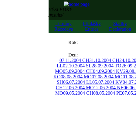
VÝSLEDKY
/results/
Termíny
Přihlášky
Startky
Racedays
Entries
Declaration
««
Rok:
»»
Den:
07.11.2004 CH
31.10.2004 CH
24.10.2
LL
02.10.2004 SL
28.09.2004 TO
26.09.
MO
05.09.2004 CH
04.09.2004 KV
29.08
KO
08.08.2004 MO
07.08.2004 MO
01.08
SH
06.07.2004 LL
05.07.2004 KV
04.07
CH
12.06.2004 MO
12.06.2004 NE
06.06
MO
09.05.2004 CH
08.05.2004 PE
07.05.