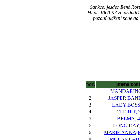
Sankce: jezdec Benš Rost
Hana 1000 Kč za nedodržen
pozdní hlášení koně do
poř.
jméno kon
1.
MANDARINO
2.
JASPER BANF
3.
LADY BOSS,
4.
CLERET, 
5.
BELMA, 4
6.
LONG DAY,
6.
MARIE ANNA(FR
8.
MOUSE LADY