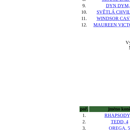
9.
DYN DYM,
10.
SVĚTLÁ CHVIL
11.
WINDSOR CAST
12.
MAUREEN VICTO
Vý
poř.
jméno kon
1.
RHAPSODY,
2.
TEDD, 4
3.
OREGA, 5