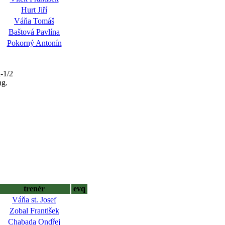
Hurt Jiří
Váňa Tomáš
Baštová Pavlína
Pokorný Antonín
-1/2
ng.
trenér
evq
Váňa st. Josef
Zobal František
Chabada Ondřej