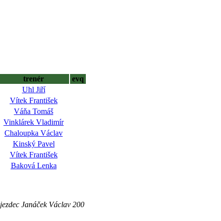
trenér
evq
Uhl Jiří
Vítek František
Váňa Tomáš
Vinklárek Vladimír
Chaloupka Václav
Kinský Pavel
Vítek František
Baková Lenka
 jezdec Janáček Václav 200