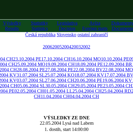
Výsledky
Statistiky
Legislativa
Avíza
Dokument
Results
Statistics
Decision
Foreign starts
Documents
Česká republika
Slovensko
ostatní zahraničí
2006
2005
2004
2003
2002
004 CH
23.10.2004 PE
17.10.2004 CH
16.10.2004 MO
10.10.2004 PE
0
2004 CH
25.09.2004 MO
19.09.2004 CH
18.09.2004 PE
12.09.2004 BR
.2004 CH
28.08.2004 PE
27.08.2004 PE
22.08.2004 BV
22.08.2004 MO
.2004 KV
31.07.2004 SL
25.07.2004 KO
18.07.2004 KV
17.07.2004 B
.2004 KV
03.07.2004 SL
27.06.2004 CH
20.06.2004 PE
19.06.2004 KV
.2004 CH
05.06.2004 SL
30.05.2004 CH
29.05.2004 PE
23.05.2004 CH
2004 PE
02.05.2004 CH
01.05.2004 LL
25.04.2004 CH
25.04.2004 RD
CH
11.04.2004 CH
04.04.2004 CH
VÝSLEDKY ZE DNE
22.05.2004 Lysá nad Labem
1. dostih, start 14:00:00