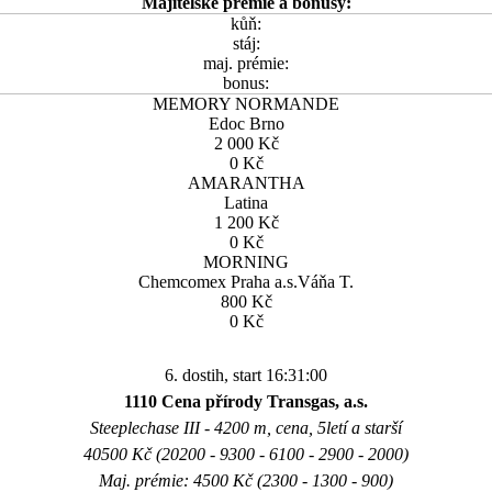
Majitelské prémie a bonusy:
kůň:
stáj:
maj. prémie:
bonus:
MEMORY NORMANDE
Edoc Brno
2 000 Kč
0 Kč
AMARANTHA
Latina
1 200 Kč
0 Kč
MORNING
Chemcomex Praha a.s.Váňa T.
800 Kč
0 Kč
6. dostih, start 16:31:00
1110 Cena přírody Transgas, a.s.
Steeplechase III - 4200 m, cena, 5letí a starší
40500 Kč (20200 - 9300 - 6100 - 2900 - 2000)
Maj. prémie: 4500 Kč (2300 - 1300 - 900)