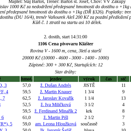
Majitel: Stáj Bartoš, Trenér: Bartoš st. Josef, Chov: VV Zákupy
islav 1000 Kč za nedodržení předepsané hmotnosti do dostihu o +1kg 
í předepsané hmotnosti do dostihu o +1kg (DŘ §326). Poplatky: tren
 dostihu (DU 16/4), trenér Vaňourek Aleš 200 Kč za pozdní předložení 
Kůň č. 1 ztratil na startu asi 10 délek.
2. dostih, start 14:31:00
1106 Cena pivovaru Klášter
Rovina V - 1600 m, cena, 3letí a starší
20000 Kč (10000 - 4600 - 3000 - 1400 - 1000)
Zápisné: 300 + 300 Kč, Startujících: 12
Stav dráhy:
ě
hmot.
jezdec
výrok
čas
stč
, 3
57,0
ž. Dušan Andrés
JISTĚ
11
F, 4
59,5
ž. Martin Knauer
1 3/4
9
 7
62,5
ž. Jaroslav Kovařík
1 1/4
13
3
52,5
ž. Iva Miličková
3 1/2
4
59,5
ž. Ferdinand Minařík 2
krk
8
 6
61,0
ž. Martin Pišl
2 1/2
7
*), 5
59,0
am. Leona Hloužková
současně
3
, 3
50,0
žk. Jaromír Šafář
hlava
10