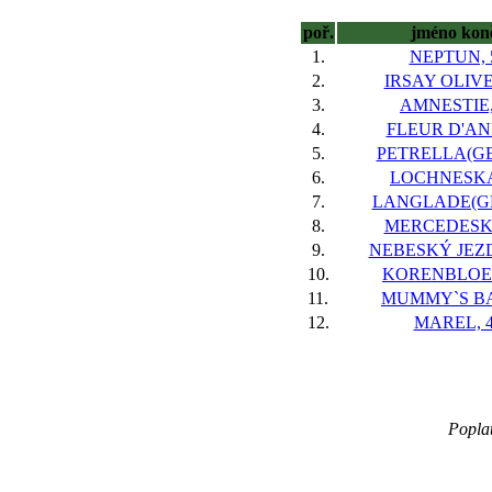
poř.
jméno kon
1.
NEPTUN, 
2.
IRSAY OLIVE
3.
AMNESTIE,
4.
FLEUR D'AN
5.
PETRELLA(GE
6.
LOCHNESKA
7.
LANGLADE(GE
8.
MERCEDESKA
9.
NEBESKÝ JEZD
10.
KORENBLOEM
11.
MUMMY`S BA
12.
MAREL, 
Poplat