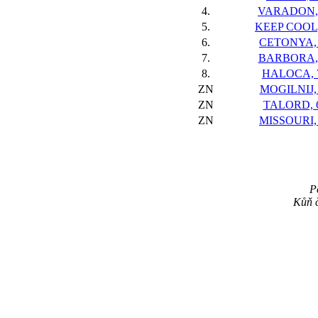
4.
VARADON,
5.
KEEP COOL,
6.
CETONYA,
7.
BARBORA,
8.
HALOCA, 
ZN
MOGILNIJ,
ZN
TALORD, 
ZN
MISSOURI,
P
Kůň č