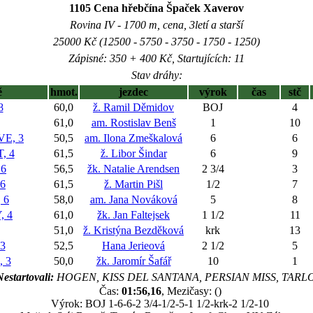
1105 Cena hřebčína Špaček Xaverov
Rovina IV - 1700 m, cena, 3letí a starší
25000 Kč (12500 - 5750 - 3750 - 1750 - 1250)
Zápisné: 350 + 400 Kč, Startujících: 11
Stav dráhy:
ě
hmot.
jezdec
výrok
čas
stč
8
60,0
ž. Ramil Děmidov
BOJ
4
61,0
am. Rostislav Benš
1
10
E, 3
50,5
am. Ilona Zmeškalová
6
6
, 4
61,5
ž. Libor Šindar
6
9
 6
56,5
žk. Natalie Arendsen
2 3/4
3
6
61,5
ž. Martin Pišl
1/2
7
 6
58,0
am. Jana Nováková
5
8
 4
61,0
žk. Jan Faltejsek
1 1/2
11
51,0
ž. Kristýna Bezděková
krk
13
3
52,5
Hana Jerieová
2 1/2
5
 3
50,0
žk. Jaromír Šafář
10
1
estartovali:
HOGEN, KISS DEL SANTANA, PERSIAN MISS, TARL
Čas:
01:56,16
, Mezičasy: ()
Výrok: BOJ 1-6-6-2 3/4-1/2-5-1 1/2-krk-2 1/2-10