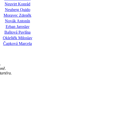
Neuvirt Konrád
Neuberg Quido
Moravec Zdeněk
Novák Antonín
Erban Jaroslav
Baštová Pavlína
Okleštěk Miloslav
Čapková Marcela
.
oně.
artéra.