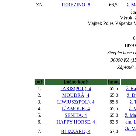
ZN
TEREZINO, 8
66,5
ž. M
Ča
Výrok:
Majitel: Poles-Vápenka Vi
6
1079
Steeplechase c
30000 Kč (15
Zápisné: 
poř.
jméno koně
hmot.
1.
JARIS(POL), 4
65,5
ž. R
2.
MOUDRÁ, 4
65,0
ž. D
3.
LIWIUSZ(POL), 4
65,5
ž. 
4.
L`AMOUR, 4
65,5
ž. 
5.
SENITA, 4
65,0
ž. Ma
6.
HAPPY HORSE, 4
63,5
am. L
žk. V
7.
BLIZZARD, 4
67,0