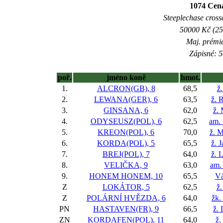
1074 Cen
Steeplechase crossc
50000 Kč (25
Maj. prémi
Zápisné: 5
poř.
jméno koně
hmot.
1.
ALCRON(GB), 8
68,5
ž
2.
LEWANA(GER), 6
63,5
ž. 
3.
GINSANA, 6
62,0
ž.
4.
ODYSEUSZ(POL), 6
62,5
am. 
5.
KREON(POL), 6
70,0
ž. 
6.
KORDA(POL), 5
65,5
ž. 
7.
BREJ(POL), 7
64,0
ž. 
8.
VELIČKA, 9
63,0
am.
9.
HONEM HONEM, 10
65,5
Vá
Z
LOKÁTOR, 5
62,5
ž.
Z
POLÁRNÍ HVĚZDA, 6
64,0
žk.
PN
HASTAVEN(FR), 9
66,5
ž.
ZN
KORDAFEN(POL), 11
64,0
ž.