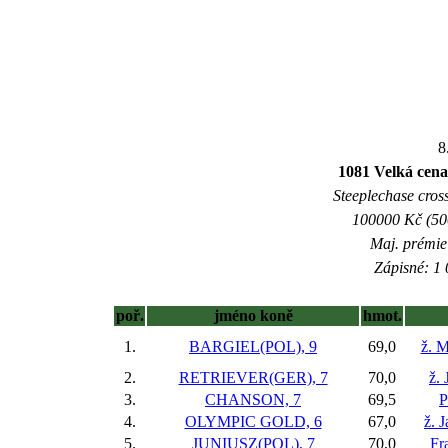
8
1081 Velká cena
Steeplechase cross
100000 Kč (500
Maj. prémie
Zápisné: 1 
poř.
jméno koně
hmot.
1.
BARGIEL(POL), 9
69,0
ž. 
2.
RETRIEVER(GER), 7
70,0
ž. 
3.
CHANSON, 7
69,5
P
4.
OLYMPIC GOLD, 6
67,0
ž. 
5.
JUNIUSZ(POL), 7
70,0
Fr