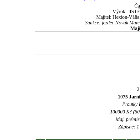
Ča
Výrok: JISTĚ 
Majitel: Hexion-Váňa,
Sankce: jezdec Novák Marce
Maji
2
1075 Jarní
Proutky I
100000 Kč (500
Maj. prémie
Zápisné: 1 