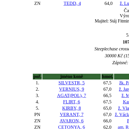
ZN
TEDD, 4
64,0
ž. L
Ča
Výr
Majitel: Stáj Fitmi
5
10
Steeplechase crossc
30000 Kč (15
Zápisné: 
poř.
jméno koně
hmot.
1.
SILVESTR, 5
67,5
žk. 
2.
VERNIUS, 9
67,0
ž. Ja
3.
AGAT(POL), 7
66,5
ž. 
4.
FLIRT, 6
67,5
Kar
5.
KIRBY, 8
65,0
ž. Vla
PN
VERANT, 7
67,0
ž. Václ
ZN
AVARON, 6
66,0
P
ZN
CETONYA, 6
62,0
am. R