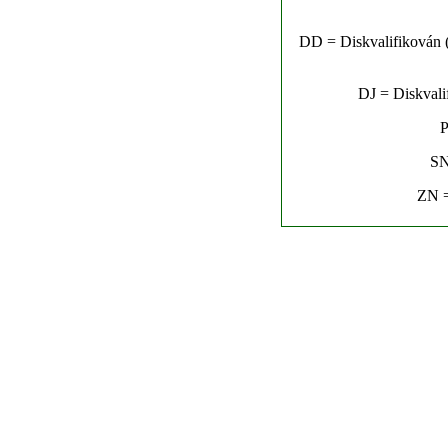
DD = Diskvalifikován (n
DJ = Diskvalif
P
SN
ZN =