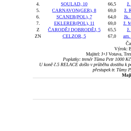
4.
SOULAD, 10
66,5
ž.
5.
CARNAVON(GER), 8
69,0
ž. 
6.
SCANER(POL), 7
64,0
žk.
7.
EKLERER(POL), 11
69,0
ž. 
Z
ČARODĚJ DOBRODĚJ, 5
65,5
ž.
ZN
CELZOR, 5
67,0
am. 
Ča
Výrok: B
Majitel: J+J Votava, Tr
Poplatky: trenér Tůma Petr 1000 Kč
U koně č.5 RELACE došlo v průběhu dostihu k poru
přestupek tr. Tůmy P
Maji