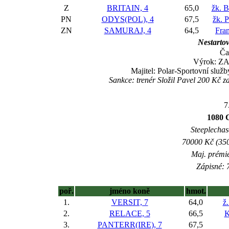
Z
BRITAIN, 4
65,0
žk. B
PN
ODYS(POL), 4
67,5
žk. 
ZN
SAMURAJ, 4
64,5
Fran
Nestartov
Ča
Výrok: ZA
Majitel: Polar-Sportovní služ
Sankce: trenér Složil Pavel 200 Kč 
7
1080 
Steeplechase
70000 Kč (350
Maj. prémi
Zápisné: 7
poř.
jméno koně
hmot.
1.
VERSIT, 7
64,0
ž.
2.
RELACE, 5
66,5
K
3.
PANTERR(IRE), 7
67,5