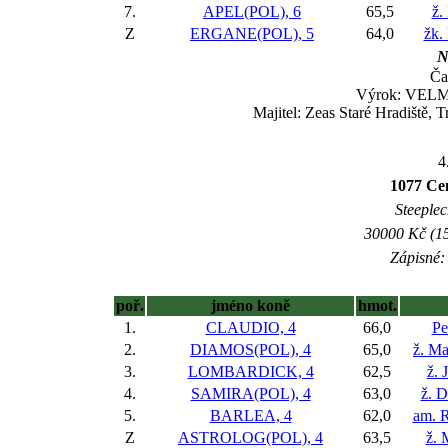
7.
APEL(POL), 6
65,5
ž.
Z
ERGANE(POL), 5
64,0
žk.
N
Ča
Výrok: VELMI
Majitel: Zeas Staré Hradiště, 
4
1077 Ce
Steeplec
30000 Kč (15
Zápisné: 
poř.
jméno koně
hmot.
1.
CLAUDIO, 4
66,0
Pe
2.
DIAMOS(POL), 4
65,0
ž. M
3.
LOMBARDICK, 4
62,5
ž. 
4.
SAMIRA(POL), 4
63,0
ž. 
5.
BARLEA, 4
62,0
am. R
Z
ASTROLOG(POL), 4
63,5
ž. 