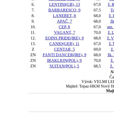
6.
LENTINI(GB), 13
67,0
ž. 
7.
BARBARESCO, 9
67,5
To
8.
LANERET, 8
68,0
ž.
9.
APAČ, 7
68,0
žk
10.
CEP, 8
67,0
am.
11.
VAGANT, 7
70,0
ž. 
12.
EOINS PRIDE(IRE), 9
68,0
ž. V
13.
CANIO(GER), 11
67,0
ž.
Z
CENTAR, 5
69,0
ž
ZN
FANTI DANCER(IRE), 9
68,0
žk.
ZN
IRAKLION(POL), 9
70,0
ž.
ZN
SUITAN(POL), 5
68,5
ž.
Ne
Ča
Výrok: VELMI LEHC
Majitel: Tepaz-HKM Nový Hr
Maji