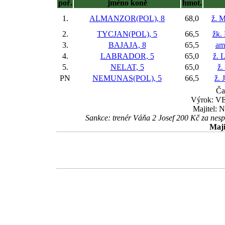
poř.
jméno koně
hmot.
1.
ALMANZOR(POL), 8
68,0
ž. 
2.
TYCJAN(POL), 5
66,5
žk.
3.
BAJAJA, 8
65,5
am
4.
LABRADOR, 5
65,0
ž. 
5.
NELAT, 5
65,0
ž.
PN
NEMUNAS(POL), 5
66,5
ž. 
Ča
Výrok: V
Majitel: 
Sankce: trenér Váňa 2 Josef 200 Kč za nes
Maji