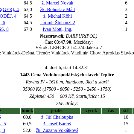
64,5
ž. Marcel Novák
6
GER), 4
63,0
žk. Bohuslav Mátl
3
DĚJ, 4
64,5
ž. Michal Köhl
2
 6
64,5
Jaromír Štohanzl 2
4
S, 8
67,0
Ivan Mottl, Ing.
1
Nestartovali:
DARFUR(POL)
Čas:
03:47,90
, Mezičasy:
Výrok: LEHCE 3 1/4-3/4-daleko-7
l: Vinklárek-Dešná, Trenér: Vinklárek Vladimír, Chov: Agroklas Slavk
4. dostih, start 14:32:31
1443 Cena Vodohospodářských staveb Teplice
Rovina IV - 1610 m, handicap, 3letí a starší
35000 Kč (17500 - 8050 - 5250 - 2450 - 1750)
Zápisné: 450 + 600 Kč, Startujících: 15
Stav dráhy:
ě
hmot.
jezdec
výrok
čas
stč
5
60,0
ž. Jiří Chaloupka
10
, 5
60,5
ž. Josef Bartoš
15
 3
52,0
žk. Zuzana Vokálková
1