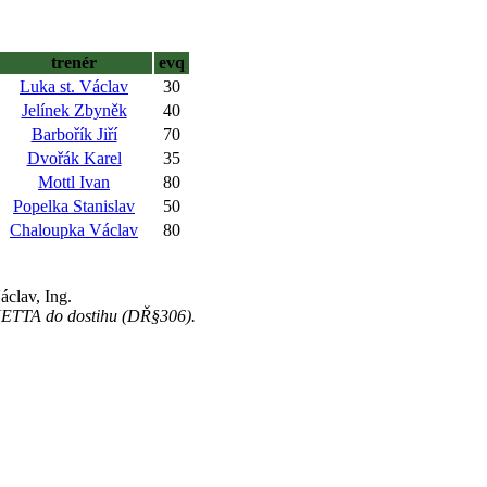
trenér
evq
Luka st. Václav
30
Jelínek Zbyněk
40
Barbořík Jiří
70
Dvořák Karel
35
Mottl Ivan
80
Popelka Stanislav
50
Chaloupka Václav
80
áclav, Ing.
ANETTA do dostihu (DŘ§306).