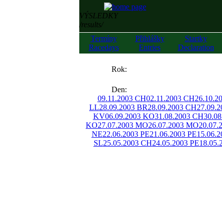
VÝSLEDKY
/results/
Termíny
Přihlášky
Startky
Racedays
Entries
Declaration
««
Rok:
»»
Den:
09.11.2003 CH
02.11.2003 CH
26.10.2
LL
28.09.2003 BR
28.09.2003 CH
27.09.
KV
06.09.2003 KO
31.08.2003 CH
30.08
KO
27.07.2003 MO
26.07.2003 MO
20.07.
NE
22.06.2003 PE
21.06.2003 PE
15.06.
SL
25.05.2003 CH
24.05.2003 PE
18.05.