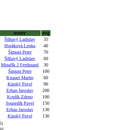
trenér
evq
Šilhavý Ladislav
35
Horáková Lenka
40
Šimuni Peter
70
Šilhavý Ladislav
60
Minařík 2 Ferdinand
30
Šimuni Peter
100
Knauer Martin
60
Kinský Pavel
90
Erban Jaroslav
200
Koplík Zdeno
100
Sousedík Pavel
150
Erban Jaroslav
130
Kinský Pavel
130
5)
ko