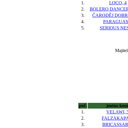
1.
LOCO, 4
2.
BOLERO DANCER(
3.
ČARODĚJ DOBRO
4.
PARAGUAY,
5.
SERIOUS NES
Majite
poř.
jméno kon
1.
VELAWI, 
2.
FALZAKAPA
3.
BRICASSAR,