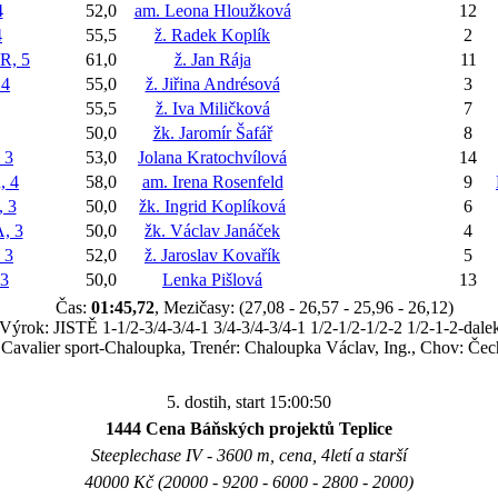
4
52,0
am. Leona Hloužková
12
4
55,5
ž. Radek Koplík
2
R, 5
61,0
ž. Jan Rája
11
4
55,0
ž. Jiřina Andrésová
3
55,5
ž. Iva Miličková
7
50,0
žk. Jaromír Šafář
8
 3
53,0
Jolana Kratochvílová
14
 4
58,0
am. Irena Rosenfeld
9
 3
50,0
žk. Ingrid Koplíková
6
, 3
50,0
žk. Václav Janáček
4
 3
52,0
ž. Jaroslav Kovařík
5
3
50,0
Lenka Pišlová
13
Čas:
01:45,72
, Mezičasy: (27,08 - 26,57 - 25,96 - 26,12)
Výrok: JISTĚ 1-1/2-3/4-3/4-1 3/4-3/4-3/4-1 1/2-1/2-1/2-2 1/2-1-2-dale
: Cavalier sport-Chaloupka, Trenér: Chaloupka Václav, Ing., Chov: Če
5. dostih, start 15:00:50
1444 Cena Báňských projektů Teplice
Steeplechase IV - 3600 m, cena, 4letí a starší
40000 Kč (20000 - 9200 - 6000 - 2800 - 2000)