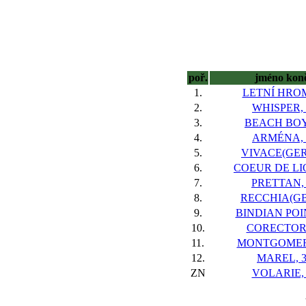
poř.
jméno kon
1.
LETNÍ HROM
2.
WHISPER, 
3.
BEACH BOY
4.
ARMÉNA, 
5.
VIVACE(GER)
6.
COEUR DE LIO
7.
PRETTAN,
8.
RECCHIA(GB)
9.
BINDIAN POIN
10.
CORECTOR,
11.
MONTGOMER
12.
MAREL, 
ZN
VOLARIE, 