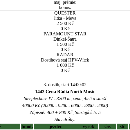
maj. prémie:
bonus:
QUESTER
Jitka - Meva
2 500 Kč
0 Kč
PARAMOUNT STAR
Dinkel-Šatra
1 500 Kč
0 Kč
RADAR
Dostihová stáj HPV-Vítek
1 000 Kč
0 Kč
3. dostih, start 14:00:02
1442 Cena Rádia North Music
Steeplechase IV - 3200 m, cena, 4letí a starší
40000 Kč (20000 - 9200 - 6000 - 2800 - 2000)
Zápisné: 400 + 800 Kč, Startujících: 5
Stav dráhy:
ě
hmot.
jezdec
výrok
čas
stč