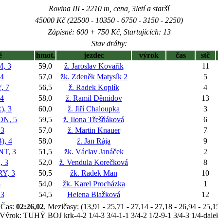
Rovina III - 2210 m, cena, 3letí a starší
45000 Kč (22500 - 10350 - 6750 - 3150 - 2250)
Zápisné: 600 + 750 Kč, Startujících: 13
Stav dráhy:
ě
hmot.
jezdec
výrok
čas
stč
, 3
59,0
ž. Jaroslav Kovařík
11
4
57,0
žk. Zdeněk Matysík 2
5
, 7
56,5
ž. Radek Koplík
4
4
58,0
ž. Ramil Děmidov
13
, 3
60,0
ž. Jiří Chaloupka
3
N, 5
59,5
ž. Ilona Třešňáková
6
 3
57,0
ž. Martin Knauer
7
, 4
58,0
ž. Jan Rája
9
T, 3
51,5
žk. Václav Janáček
2
 3
52,0
ž. Vendula Korečková
8
Y, 3
50,5
žk. Radek Man
10
3
54,0
žk. Karel Procházka
1
3
54,5
Helena Blažková
12
Čas:
02:26,02
, Mezičasy: (13,91 - 25,71 - 27,14 - 27,18 - 26,94 - 25,1
Výrok: TUHÝ BOJ krk-4-2 1/4-3 3/4-1-1 3/4-2 1/2-9-1 3/4-3 1/4-dale