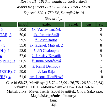
Rovina III - 1810 m, handicap, 3letí a starší
45000 Kč (22500 - 10350 - 6750 - 3150 - 2250)
Zápisné: 600 + 750 Kč, Startujících: 10
Stav dráhy:
ě
hmot.
jezdec
výrok
čas
stč
 6
50,0
žk. Václav Janáček
2
AR, 3
50,0
žk. Jaromír Šafář
9
6
59,5
ž. Josef Bartoš
5
, 5
55,0
žk. Zdeněk Matysík 2
8
L), 4
58,0
ž. Jiří Chaloupka
6
4
52,0
ž. Jaroslav Kovařík
3
(POL), 3
56,5
ž. Jiřina Andrésová
7
56,0
ž. Ramil Děmidov
1
E(GB), 7
59,0
ž. Jan Rája
4
R*), 4
51,0
am. Leona Hloužková
10
Čas:
01:58,75
, Mezičasy: (15,78 - 25,99 - 26,75 - 26,59 - 23,64)
Výrok: JISTĚ 1 1/4-8-krk-hlava-2 1/4-2 1/4-1 3/4-1-6
Majitel: Jitka - Meva, Trenér: Zobal František, Chov: Sako s.r.o.
Majitelské prémie a bonusy:
kůň:
stáj: