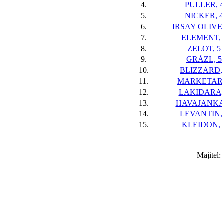
4.
PULLER, 
5.
NICKER, 
6.
IRSAY OLIVE
7.
ELEMENT, 
8.
ZELOT, 5
9.
GRÁZL, 5
10.
BLIZZARD,
11.
MARKETAR,
12.
LAKIDARA,
13.
HAVAJANKA
14.
LEVANTIN,
15.
KLEIDON, 
Majitel