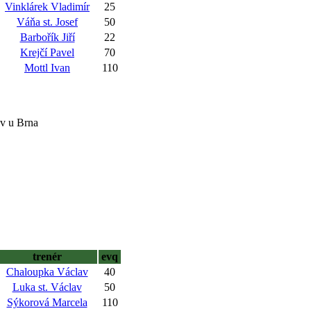
Vinklárek Vladimír
25
Váňa st. Josef
50
Barbořík Jiří
22
Krejčí Pavel
70
Mottl Ivan
110
ov u Brna
trenér
evq
Chaloupka Václav
40
Luka st. Václav
50
Sýkorová Marcela
110