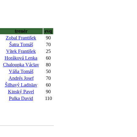
trenér
evq
Zobal František
90
Šatra Tomáš
70
Vítek František
25
Horáková Lenka
60
Chaloupka Václav
80
Váňa Tomáš
50
Andrés Josef
70
Šilhavý Ladislav
60
Kinský Pavel
90
Pulka David
110