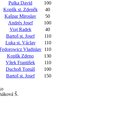
Pulka David
100
Koplík st. Zdeněk
40
Kašpar Miroslav
50
Andrés Josef
100
Vraj Radek
40
Bartoš st. Josef
110
Luka st. Václav
110
Fedorowicz Vladislav
110
Koplík Zdeno
130
Vítek František
110
Duchoň Tomáš
100
Bartoš st. Josef
150
ko
cháková Š.