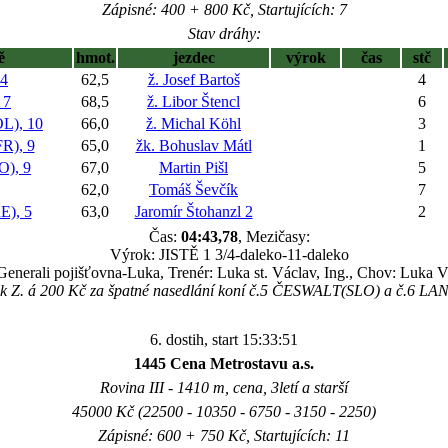
Zápisné: 400 + 800 Kč, Startujících: 7
Stav dráhy:
ě
hmot.
jezdec
výrok
čas
stč
4
62,5
ž. Josef Bartoš
4
 7
68,5
ž. Libor Štencl
6
), 10
66,0
ž. Michal Köhl
3
), 9
65,0
žk. Bohuslav Mátl
1
), 9
67,0
Martin Pišl
5
62,0
Tomáš Ševčík
7
), 5
63,0
Jaromír Štohanzl 2
2
Čas:
04:43,78
, Mezičasy:
Výrok: JISTĚ 1 3/4-daleko-11-daleko
 Generali pojišťovna-Luka, Trenér: Luka st. Václav, Ing., Chov: Luka V
ínek Z. á 200 Kč za špatné nasedlání koní č.5 ČESWALT(SLO) a č.6 L
6. dostih, start 15:33:51
1445 Cena Metrostavu a.s.
Rovina III - 1410 m, cena, 3letí a starší
45000 Kč (22500 - 10350 - 6750 - 3150 - 2250)
Zápisné: 600 + 750 Kč, Startujících: 11