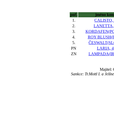
poř.
jméno kon
1.
CALISTO, 
2.
LANETTA,
3.
KORDAFEN(POL
4.
ROY BLUSH(FR
5.
ČESWALT(SLO
PN
LARIA, 4
ZN
LAMPADA(IRE
Majitel:
Sankce: Tr.Mottl I. a Jel