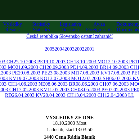
Výsledky
Statistiky
Legislativa
Avíza
Dokument
Results
Statistics
Decision
Foreign starts
Documents
Česká republika
Slovensko
ostatní zahraničí
2005
2004
2003
2002
2001
003 CH
25.10.2003 PE
19.10.2003 CH
18.10.2003 MO
12.10.2003 PE
1
2003 MO
21.09.2003 CH
20.09.2003 PE
14.09.2003 BR
14.09.2003 CH
.2003 PE
29.08.2003 PE
23.08.2003 MI
17.08.2003 KV
17.08.2003 PE
2003 KV
19.07.2003 KO
13.07.2003 MO
12.07.2003 SH
06.07.2003 K
2003 CH
14.06.2003 NE
08.06.2003 BR
08.06.2003 CH
07.06.2003 MO
2003 CH
17.05.2003 KV
11.05.2003 CH
08.05.2003 PE
07.05.2003 PE
0
RD
26.04.2003 KV
20.04.2003 CH
13.04.2003 CH
12.04.2003 LL
VÝSLEDKY ZE DNE
18.10.2003 Most
1. dostih, start 13:03:50
1440 Cena Rádia Blaník