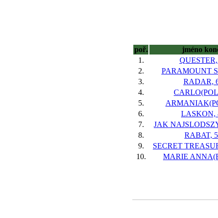
poř.
jméno kon
1.
QUESTER,
2.
PARAMOUNT ST
3.
RADAR, 
4.
CARLO(POL)
5.
ARMANIAK(PO
6.
LASKON, 
7.
JAK NAJSLODSZY
8.
RABAT, 5
9.
SECRET TREASUR
10.
MARIE ANNA(F