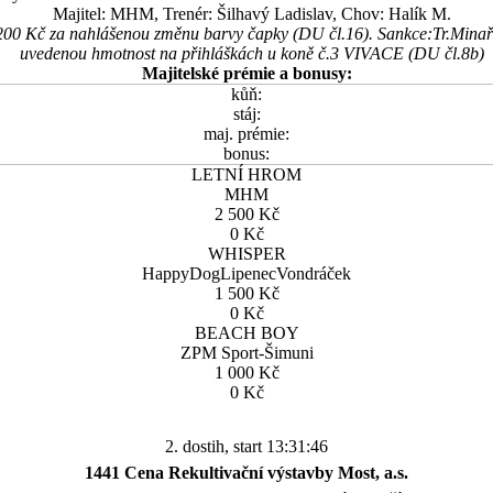
Majitel: MHM, Trenér: Šilhavý Ladislav, Chov: Halík M.
200 Kč za nahlášenou změnu barvy čapky (DU čl.16). Sankce:Tr.Minař
uvedenou hmotnost na přihláškách u koně č.3 VIVACE (DU čl.8b)
Majitelské prémie a bonusy:
kůň:
stáj:
maj. prémie:
bonus:
LETNÍ HROM
MHM
2 500 Kč
0 Kč
WHISPER
HappyDogLipenecVondráček
1 500 Kč
0 Kč
BEACH BOY
ZPM Sport-Šimuni
1 000 Kč
0 Kč
2. dostih, start 13:31:46
1441 Cena Rekultivační výstavby Most, a.s.