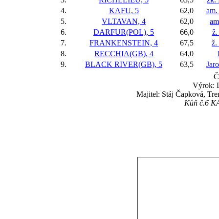
4.
KAFU, 5
62,0
am.
5.
VLTAVAN, 4
62,0
am
6.
DARFUR(POL), 5
66,0
ž.
7.
FRANKENSTEIN, 4
67,5
ž.
8.
RECCHIA(GB), 4
64,0
9.
BLACK RIVER(GB), 5
63,5
Jar
Č
Výrok: 
Majitel: Stáj Čapková, Tr
Kůň č.6 KAF