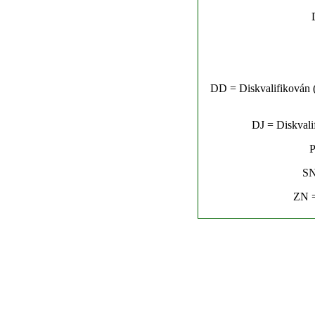
DD = Diskvalifikován (n
DJ = Diskvalif
P
SN
ZN =