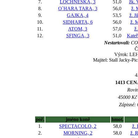
7.
LOCHNESKA, 3
51,0
žk. 
8.
O`HARA TARA, 3
56,0
ž. 
9.
GAJKA, 4
53,5
ž. J
10.
SIDHARTA, 6
56,0
ž. 
11.
ATOM, 3
57,0
ž
12.
SFINGA, 3
51,0
Kateř
Nestartovali:
CO
Č
Výrok: LEHC
Majitel: Stall Jacky-Pi
4
1413 CEN
Rovin
45000 Kč 
Zápisné: 
poř.
jméno koně
hmot.
1.
SPECTACOLO, 2
58,0
ž.
2.
MORNING, 2
58,0
ž. 