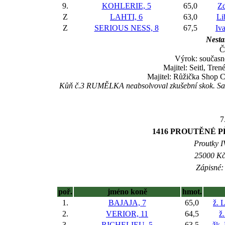
9.
KOHLERIE, 5
65,0
Z
Z
LAHTI, 6
63,0
Li
Z
SERIOUS NESS, 8
67,5
Iva
Nesta
Č
Výrok: součas
Majitel: Seitl, Tre
Majitel: Růžička Shop C
Kůň č.3 RUMĚLKA neabsolvoval zkušební skok. San
7
1416 PROUTĚNÉ 
Proutky IV
25000 Kč 
Zápisné: 
poř.
jméno koně
hmot.
1.
BAJAJA, 7
65,0
ž. 
2.
VERIOR, 11
64,5
ž
3.
RICHELIEU, 5
63,5
žk.