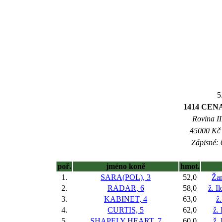
5
1414 CEN
Rovina II
45000 Kč 
Zápisné: 
poř.
jméno koně
hmot.
1.
SARA(POL), 3
52,0
Žan
2.
RADAR, 6
58,0
ž. I
3.
KABINET, 4
63,0
ž
4.
CURTIS, 5
62,0
ž.
5.
SHAPELY HEART, 7
60,0
ž.