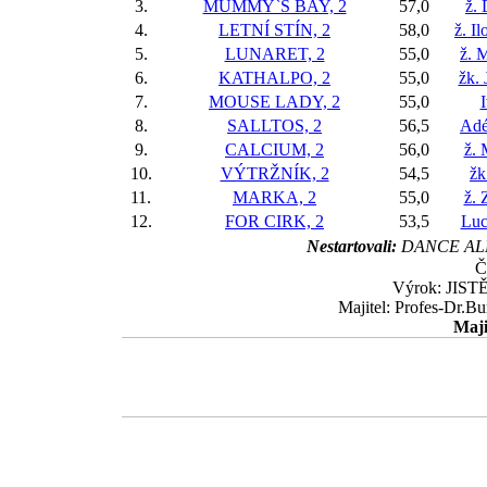
3.
MUMMY`S BAY, 2
57,0
ž.
4.
LETNÍ STÍN, 2
58,0
ž. I
5.
LUNARET, 2
55,0
ž. 
6.
KATHALPO, 2
55,0
žk. 
7.
MOUSE LADY, 2
55,0
8.
SALLTOS, 2
56,5
Adé
9.
CALCIUM, 2
56,0
ž. 
10.
VÝTRŽNÍK, 2
54,5
žk
11.
MARKA, 2
55,0
ž.
12.
FOR CIRK, 2
53,5
Luc
Nestartovali:
DANCE ALL
Č
Výrok: JISTĚ 
Majitel: Profes-Dr.Bu
Maji