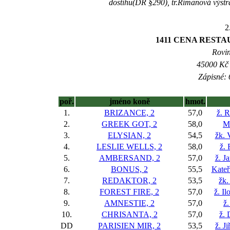
dostihu(DŘ §290), tr.Římanová výstr
2
1411 CENA REST
Rovin
45000 Kč 
Zápisné: 
poř.
jméno koně
hmot.
1.
BRIZANCE, 2
57,0
ž. 
2.
GREEK GOT, 2
58,0
M
3.
ELYSIAN, 2
54,5
žk. 
4.
LESLIE WELLS, 2
58,0
ž.
5.
AMBERSAND, 2
57,0
ž. J
6.
BONUS, 2
55,5
Kateř
7.
REDAKTOR, 2
53,5
žk.
8.
FOREST FIRE, 2
57,0
ž. I
9.
AMNESTIE, 2
57,0
ž
10.
CHRISANTA, 2
57,0
ž. 
DD
PARISIEN MIR, 2
53,5
ž. J