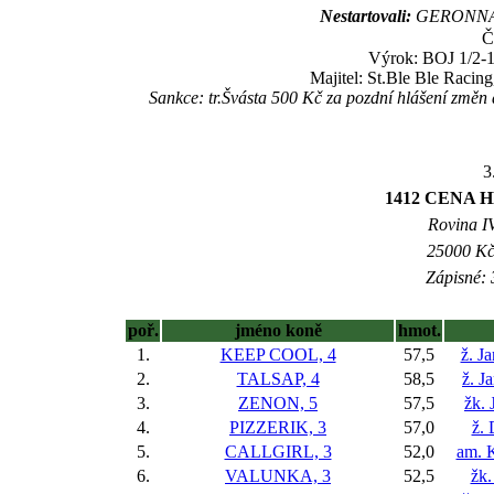
Nestartovali:
GERONNA,
Č
Výrok: BOJ 1/2-1 
Majitel: St.Ble Ble Racin
Sankce: tr.Švásta 500 Kč za pozdní hlášení změn
3
1412 CENA 
Rovina IV
25000 Kč 
Zápisné: 
poř.
jméno koně
hmot.
1.
KEEP COOL, 4
57,5
ž. J
2.
TALSAP, 4
58,5
ž. J
3.
ZENON, 5
57,5
žk. 
4.
PIZZERIK, 3
57,0
ž.
5.
CALLGIRL, 3
52,0
am. 
6.
VALUNKA, 3
52,5
žk.