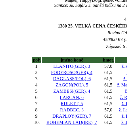
Majitel: HappyDogLipenecVondráč
Sankce: žk. Šafář2 J. odnětí bičíku na 2
4
1380 25. VELKÁ CENA ČESKÉH
Rovina Gd-
450000 Kč (2
Zápisné: 6 
poř.
jméno koně
hmot.
1.
LLANITO(GER), 3
57,0
ž.
2.
PODEROSO(GER), 4
61,5
3.
DAGLASS(POL), 6
61,5
ž.
4.
ZAGON(POL), 5
61,5
ž. Ma
5.
ZAMBESI(GER), 4
61,5
ž
6.
LARCAN, 6
61,5
ž. 
7.
RULETT, 5
61,5
ž.
8.
RADBEC, 3
57,0
ž. I
9.
DRAPLOY(GER), 7
61,5
ž.
10.
BOHEMIAN LAD(IRE), 7
61,5
ž. 