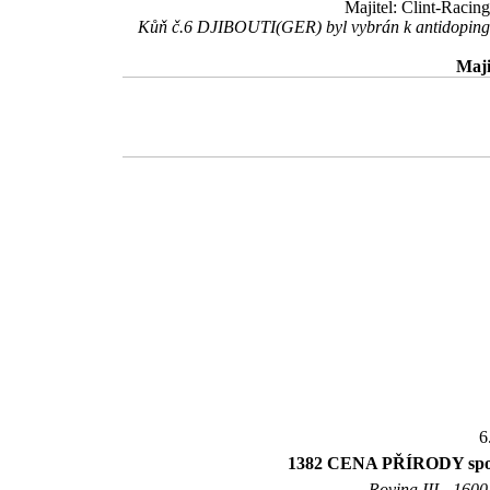
Majitel: Clint-Racin
Kůň č.6 DJIBOUTI(GER) byl vybrán k antidopingov
Maji
6
1382 CENA PŘÍRODY spole
Rovina III - 1600 