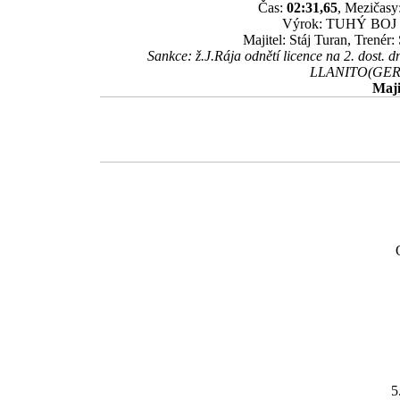
Čas:
02:31,65
, Mezičasy:
Výrok: TUHÝ BOJ krk
Majitel: Stáj Turan, Trenér:
Sankce: ž.J.Rája odnětí licence na 2. dost. d
LLANITO(GER) b
Maji
5