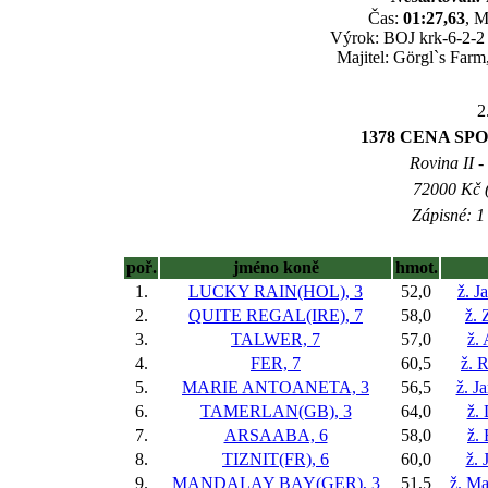
Čas:
01:27,63
, M
Výrok: BOJ krk-6-2-2 1
Majitel: Görgl`s Farm
2
1378 CENA SP
Rovina II -
72000 Kč (
Zápisné: 1 
poř.
jméno koně
hmot.
1.
LUCKY RAIN(HOL), 3
52,0
ž. J
2.
QUITE REGAL(IRE), 7
58,0
ž.
3.
TALWER, 7
57,0
ž.
4.
FER, 7
60,5
ž. 
5.
MARIE ANTOANETA, 3
56,5
ž. J
6.
TAMERLAN(GB), 3
64,0
ž.
7.
ARSAABA, 6
58,0
ž.
8.
TIZNIT(FR), 6
60,0
ž. 
9.
MANDALAY BAY(GER), 3
51,5
ž. Ma