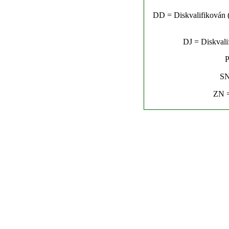
DD = Diskvalifikován (n
DJ = Diskvalif
P
SN
ZN =