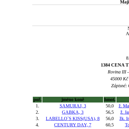
Maji
A
8
1384 CENA 
Rovina III -
45000 Kč 
Zápisné: 
poř.
jméno koně
hmot.
1.
SAMURAJ, 3
50,0
ž. Ma
2.
GABKA, 3
56,5
ž. J
3.
LABELLO`S KISS(USA), 8
56,0
žk. I
4.
CENTURY DAY, 7
60,5
To