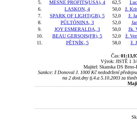
5.
MESNE PROFITS(USA), 4
62,5
Luc
6.
LASKON, 4
50,0
ž. Kr
7.
SPARK OF LIGHT(GB), 5
52,0
ž. J
8.
PŮLTÓNINA, 3
52,0
Ja
9.
JOY ESMERALDA, 3
50,0
žk. 
10.
BEAU GERSOIS(FR), 5
52,0
ž. Ve
11.
PĚTNÍK, 5
58,0
ž. 
Čas:
01:13,9
Výrok: JISTĚ 1 3/4
Majitel: Skanska DS Brno-
Sankce: ž Donoval J. 1000 Kč nedodržení předepsa
na 2 dost.dny tj.4.a 5.10.2003 za tísn
Maji
Sk