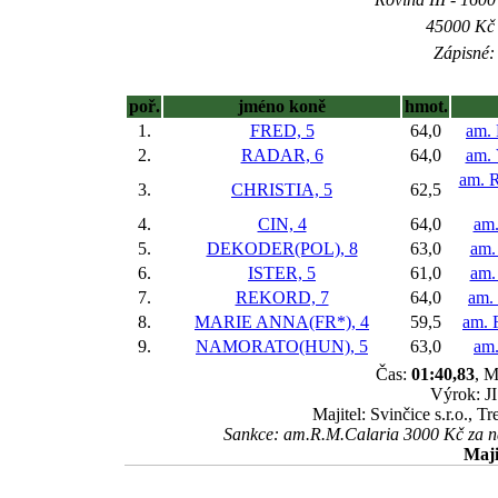
45000 Kč 
Zápisné: 
poř.
jméno koně
hmot.
1.
FRED, 5
64,0
am. 
2.
RADAR, 6
64,0
am. 
am. R
3.
CHRISTIA, 5
62,5
4.
CIN, 4
64,0
am.
5.
DEKODER(POL), 8
63,0
am.
6.
ISTER, 5
61,0
am.
7.
REKORD, 7
64,0
am. 
8.
MARIE ANNA(FR*), 4
59,5
am. 
9.
NAMORATO(HUN), 5
63,0
am
Čas:
01:40,83
, M
Výrok: JI
Majitel: Svinčice s.r.o., 
Sankce: am.R.M.Calaria 3000 Kč za na
Maji