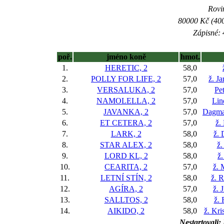
Rovin
80000 Kč (400
Zápisné: 
poř.
jméno koně
hmot.
1.
HERETIC, 2
58,0
2.
POLLY FOR LIFE, 2
57,0
ž. J
3.
VERSALUKA, 2
57,0
Pe
4.
NAMOLELLA, 2
57,0
Lin
5.
JAVANKA, 2
57,0
Dagmar
6.
ET CETERA, 2
57,0
ž.
7.
LARK, 2
58,0
ž. 
8.
STAR ALEX, 2
58,0
ž.
9.
LORD KL, 2
58,0
ž
10.
CEARITA, 2
57,0
ž. 
11.
LETNÍ STÍN, 2
58,0
ž. 
12.
AGÍRA, 2
57,0
ž. 
13.
SALLTOS, 2
58,0
ž.
14.
AIKIDO, 2
58,0
ž. Kr
Nestartovali: