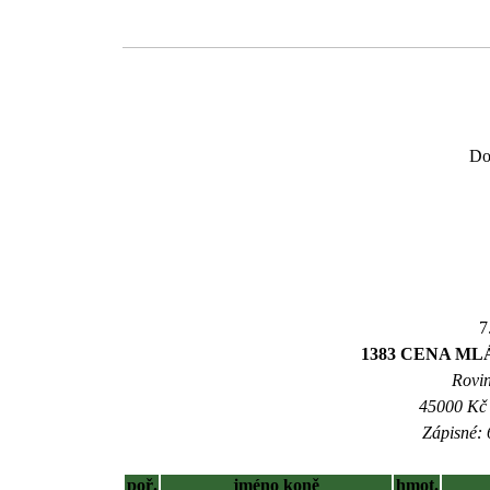
Do
7
1383 CENA MLÁ
Rovin
45000 Kč 
Zápisné: 
poř.
jméno koně
hmot.