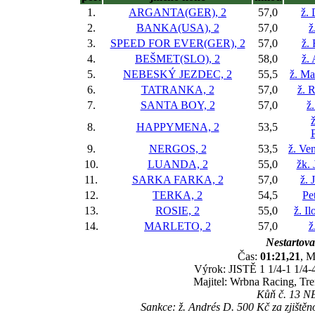
1.
ARGANTA(GER), 2
57,0
ž.
2.
BANKA(USA), 2
57,0
ž
3.
SPEED FOR EVER(GER), 2
57,0
ž.
4.
BEŠMET(SLO), 2
58,0
ž. 
5.
NEBESKÝ JEZDEC, 2
55,5
ž. Ma
6.
TATRANKA, 2
57,0
ž. 
7.
SANTA BOY, 2
57,0
ž
8.
HAPPYMENA, 2
53,5
9.
NERGOS, 2
53,5
ž. Ve
10.
LUANDA, 2
55,0
žk. 
11.
SARKA FARKA, 2
57,0
ž. 
12.
TERKA, 2
54,5
Pe
13.
ROSIE, 2
55,0
ž. I
14.
MARLETO, 2
57,0
ž
Nestartoval
Čas:
01:21,21
, M
Výrok: JISTĚ 1 1/4-1 1/4-4
Majitel: Wrbna Racing, Tr
Kůň č. 13 NE
Sankce: ž. Andrés D. 500 Kč za zjištěn