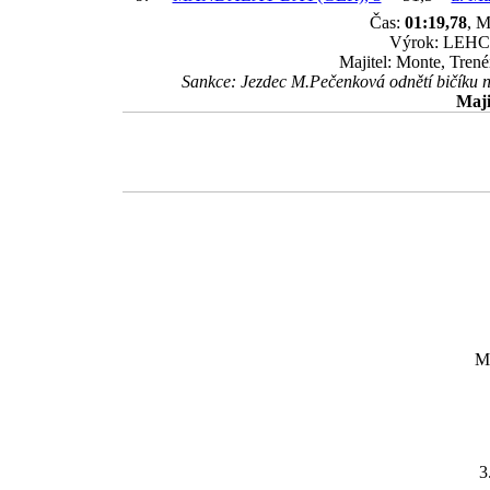
Čas:
01:19,78
, M
Výrok: LEHCE 
Majitel: Monte, Trené
Sankce: Jezdec M.Pečenková odnětí bičíku n
Maji
M
3