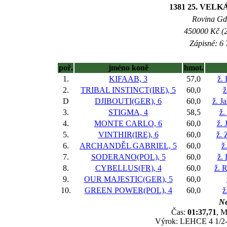
1381 25. VELK
Rovina Gd-
450000 Kč (2
Zápisné: 6 
poř.
jméno koně
hmot.
1.
KIFAAB, 3
57,0
ž.
2.
TRIBAL INSTINCT(IRE), 5
60,0
ž
D
DJIBOUTI(GER), 6
60,0
ž. J
3.
STIGMA, 4
58,5
ž.
4.
MONTE CARLO, 6
60,0
ž. 
5.
VINTHIR(IRE), 6
60,0
ž.
6.
ARCHANDĚL GABRIEL, 5
60,0
ž
7.
SODERANO(POL), 5
60,0
ž.
8.
CYBELLUS(FR), 4
60,0
ž. 
9.
OUR MAJESTIC(GER), 5
60,0
10.
GREEN POWER(POL), 4
60,0
ž
Ne
Čas:
01:37,71
, M
Výrok: LEHCE 4 1/2-6-