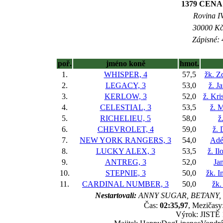
1379 CEN
Rovina IV
30000 Kč 
Zápisné: 
poř.
jméno koně
hmot.
1.
WHISPER, 4
57,5
žk. Z
2.
LEGACY, 3
53,0
ž. J
3.
KERLOW, 3
52,0
ž. Kr
4.
CELESTIAL, 3
53,5
ž. 
5.
RICHELIEU, 5
58,0
ž
6.
CHEVROLET, 4
59,0
ž. 
7.
NEW YORK RANGERS, 3
54,0
Adé
8.
LUCKY ALEX, 3
53,5
ž. I
9.
ANTREG, 3
52,0
Ja
10.
STEPNIE, 3
50,0
žk. I
11.
CARDINAL NUMBER, 3
50,0
žk.
Nestartovali:
ANNY SUGAR, BETANY,
Čas:
02:35,97
, Mezičasy:
Výrok: JISTĚ 1