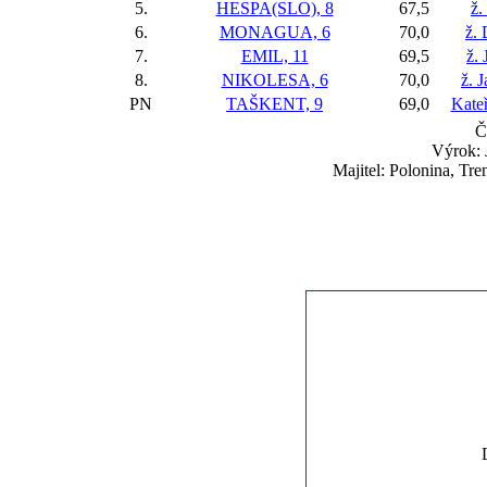
5.
HESPA(SLO), 8
67,5
ž.
6.
MONAGUA, 6
70,0
ž.
7.
EMIL, 11
69,5
ž. 
8.
NIKOLESA, 6
70,0
ž. 
PN
TAŠKENT, 9
69,0
Kate
Č
Výrok: 
Majitel: Polonina, Tr