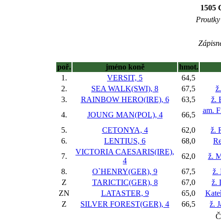
1505 C
Proutky 
Zápisné
poř.
jméno koně
hmot.
1.
VERSIT, 5
64,5
2.
SEA WALK(SWI), 8
67,5
ž
3.
RAINBOW HERO(IRE), 6
63,5
ž. 
am. F
4.
JOUNG MAN(POL), 4
66,5
5.
CETONYA, 4
62,0
ž. 
6.
LENTIUS, 6
68,0
Re
VICTORIA CAESARIS(IRE),
7.
62,0
ž. 
4
8.
O`HENRY(GER), 9
67,5
ž.
Z
TARICTIC(GER), 8
67,0
ž.
ZN
LATASTER, 9
65,0
Kate
Z
SILVER FOREST(GER), 4
66,5
ž. 
Č