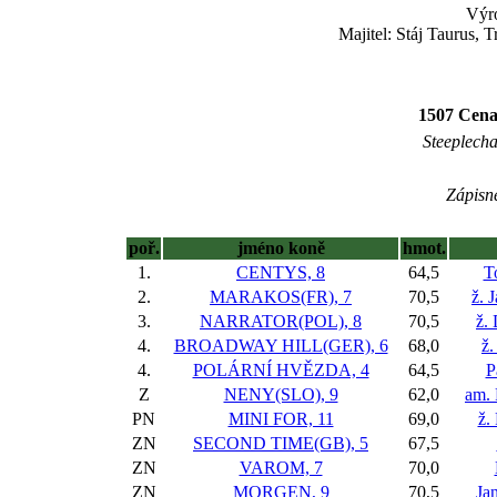
Výr
Majitel: Stáj Taurus, T
1507 Cena
Steeplechas
Zápisné
poř.
jméno koně
hmot.
1.
CENTYS, 8
64,5
T
2.
MARAKOS(FR), 7
70,5
ž. 
3.
NARRATOR(POL), 8
70,5
ž.
4.
BROADWAY HILL(GER), 6
68,0
ž.
4.
POLÁRNÍ HVĚZDA, 4
64,5
P
Z
NENY(SLO), 9
62,0
am. 
PN
MINI FOR, 11
69,0
ž.
ZN
SECOND TIME(GB), 5
67,5
ZN
VAROM, 7
70,0
ZN
MORGEN, 9
70,5
Ja