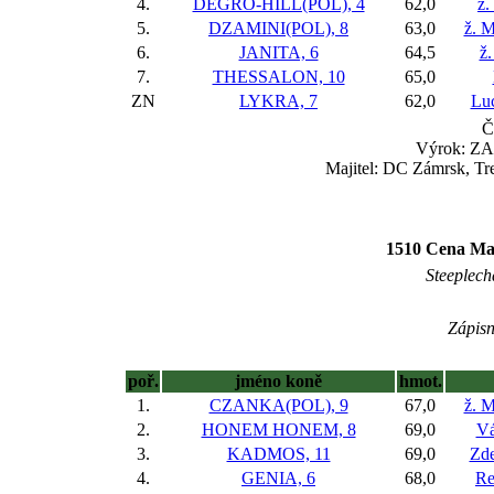
4.
DEGRO-HILL(POL), 4
62,0
ž.
5.
DZAMINI(POL), 8
63,0
ž. 
6.
JANITA, 6
64,5
ž.
7.
THESSALON, 10
65,0
ZN
LYKRA, 7
62,0
Lu
Č
Výrok: ZA
Majitel: DC Zámrsk, Tr
1510 Cena Mas
Steeplecha
Zápisn
poř.
jméno koně
hmot.
1.
CZANKA(POL), 9
67,0
ž. 
2.
HONEM HONEM, 8
69,0
Vá
3.
KADMOS, 11
69,0
Zd
4.
GENIA, 6
68,0
Re