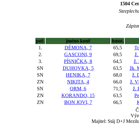
1504 Cen
Steeplecha
Zápisn
poř.
jméno koně
hmot.
1.
DÉMONA, 7
65,5
To
2.
GASCONI, 9
69,5
ž.
3.
PÍSNIČKA, 8
64,5
ž.
SN
DUHOVKA, 5
63,5
žk. 
SN
HENIKA, 7
68,0
ž. 
ZN
NIKITA, 4
66,0
ž. V
SN
ORM, 6
71,5
ž. 
ZN
KORANDO, 15
63,5
P
ZN
BON JOVI, 7
66,5
K
Č
Výr
Majitel: Stáj D+J Mezil