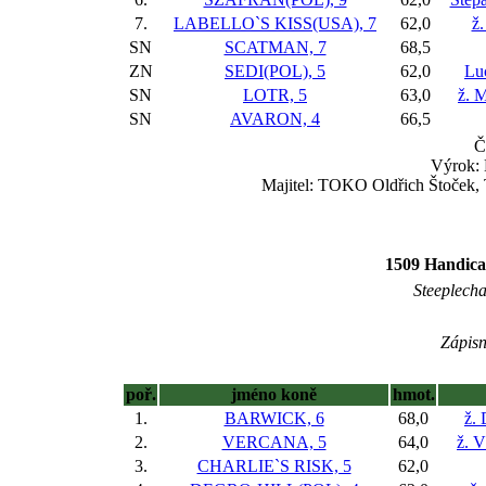
7.
LABELLO`S KISS(USA), 7
62,0
ž
SN
SCATMAN, 7
68,5
ZN
SEDI(POL), 5
62,0
Lu
SN
LOTR, 5
63,0
ž. 
SN
AVARON, 4
66,5
Č
Výrok: 
Majitel: TOKO Oldřich Štoček, 
1509 Handica
Steeplechas
Zápisn
poř.
jméno koně
hmot.
1.
BARWICK, 6
68,0
ž.
2.
VERCANA, 5
64,0
ž. V
3.
CHARLIE`S RISK, 5
62,0