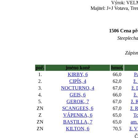
Výrok: VELM
Majitel: J+J Votava, Tr
1506 Cena pře
Steeplechas
Zápisn
poř.
jméno koně
hmot.
1.
KIRBY, 6
66,0
P
2.
CIPÍS, 4
62,0
ž.
3.
NOCTURNO, 4
67,0
ž. 
4.
GEIS, 6
66,0
ž.
5.
GEROK, 7
67,0
ž. 
ZN
SCANGEES, 6
67,0
ž. 
Z
VÁPENKA, 6
65,0
T
ZN
BASTILLA, 7
65,0
am.
ZN
KILTON, 6
70,5
ž. V
Č