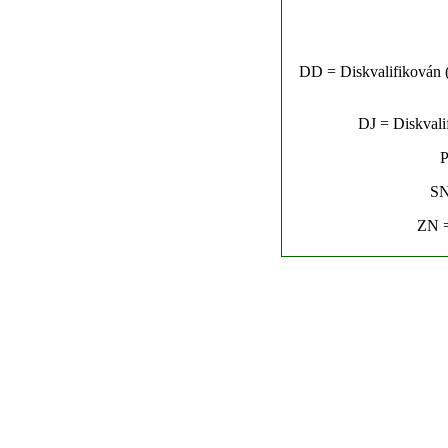
DD = Diskvalifikován (n
DJ = Diskvalif
P
SN
ZN =