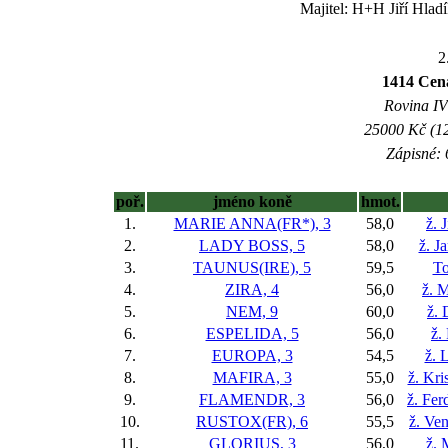
Majitel: H+H Jiří Hladí
2
1414 Cen
Rovina IV 
25000 Kč (12
Zápisné: 
poř.
jméno koně
hmot.
1.
MARIE ANNA(FR*), 3
58,0
ž. 
2.
LADY BOSS, 5
58,0
ž. J
3.
TAUNUS(IRE), 5
59,5
To
4.
ZIRA, 4
56,0
ž. 
5.
NEM, 9
60,0
ž. 
6.
ESPELIDA, 5
56,0
ž.
7.
EUROPA, 3
54,5
ž. 
8.
MAFIRA, 3
55,0
ž. Kr
9.
FLAMENDR, 3
56,0
ž. Fer
10.
RUSTOX(FR), 6
55,5
ž. Ve
11.
GLORIUS, 3
56,0
ž. 