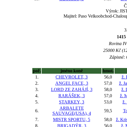
Č
Výrok: JIST
Majitel: Paso Velkoobchod-Chaloup
3
1415
Rovina IV 
25000 Kč (12
Zápisné: 
poř.
jméno koně
hmot.
1.
CHEVROLET, 3
56,0
ž.
2.
ANGEL FACE, 3
57,0
ž. J
3.
LORD ZE ZAHÁJÍ, 3
58,0
ž.
4.
RARÁŠEK, 3
57,0
ž. 
5.
STARKEY, 3
53,0
ž.
ARBALETE
6.
59,5
To
SAUVAGE(USA), 4
7.
MISTR SPORTU, 5
58,0
ž. Kr
8.
BRIGADÝR, 3
56,0
ž. 