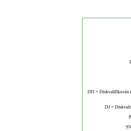
DD = Diskvalifikován (n
DJ = Diskvalif
P
SN