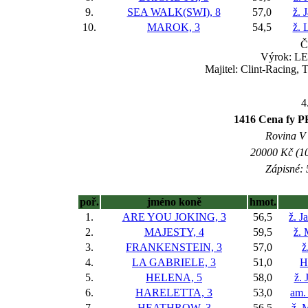
9.
SEA WALK(SWI), 8
57,0
ž. 
10.
MAROK, 3
54,5
ž. 
Č
Výrok: LEH
Majitel: Clint-Racing, 
4
1416 Cena fy P
Rovina V -
20000 Kč (10
Zápisné: 
poř.
jméno koně
hmot.
1.
ARE YOU JOKING, 3
56,5
ž. J
2.
MAJESTY, 4
59,5
ž. 
3.
FRANKENSTEIN, 3
57,0
ž
4.
LA GABRIELE, 3
51,0
H
5.
HELENA, 5
58,0
ž. 
6.
HARELETTA, 3
53,0
am.
7.
HEATHROW, 3
56,5
ž. 