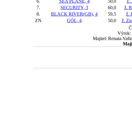
6.
SEA PLANE, 4
50,0
ž.
7.
SECURITY, 3
60,0
ž. 
8.
BLACK RIVER(GB), 4
59,5
ž.
ZN
GÓL, 4
50,0
ž. Zu
Č
Výrok:
Majitel: Renata-Vaši
Maji