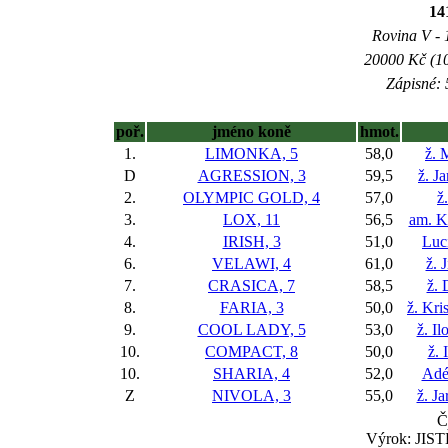
14
Rovina V - 1
20000 Kč (10
Zápisné: 
poř.
jméno koně
hmot.
1.
LIMONKA, 5
58,0
ž. 
D
AGRESSION, 3
59,5
ž. J
2.
OLYMPIC GOLD, 4
57,0
ž
3.
LOX, 11
56,5
am. K
4.
IRISH, 3
51,0
Luc
6.
VELAWI, 4
61,0
ž. 
7.
CRASICA, 7
58,5
ž. 
8.
FARIA, 3
50,0
ž. Kr
9.
COOL LADY, 5
53,0
ž. I
10.
COMPACT, 8
50,0
ž. 
10.
SHARIA, 4
52,0
Adé
Z
NIVOLA, 3
55,0
ž. J
Č
Výrok: JISTĚ