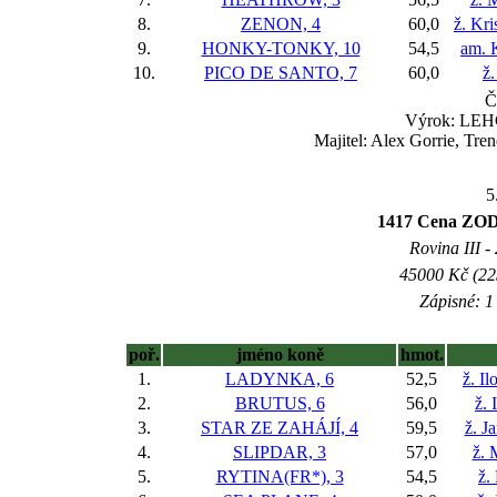
8.
ZENON, 4
60,0
ž. Kr
9.
HONKY-TONKY, 10
54,5
am. K
10.
PICO DE SANTO, 7
60,0
ž.
Č
Výrok: LEHCE
Majitel: Alex Gorrie, Tren
5
1417 Cena ZOD 
Rovina III -
45000 Kč (225
Zápisné: 1 
poř.
jméno koně
hmot.
1.
LADYNKA, 6
52,5
ž. I
2.
BRUTUS, 6
56,0
ž. 
3.
STAR ZE ZAHÁJÍ, 4
59,5
ž. J
4.
SLIPDAR, 3
57,0
ž. 
5.
RYTINA(FR*), 3
54,5
ž.