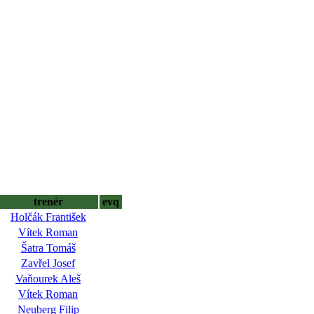
trenér
evq
Holčák František
Vítek Roman
Šatra Tomáš
Zavřel Josef
Vaňourek Aleš
Vítek Roman
Neuberg Filip