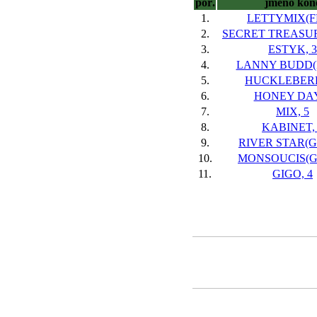
poř.
jméno kon
1.
LETTYMIX(FR
2.
SECRET TREASUR
3.
ESTYK, 3
4.
LANNY BUDD(I
5.
HUCKLEBERR
6.
HONEY DAY
7.
MIX, 5
8.
KABINET,
9.
RIVER STAR(GE
10.
MONSOUCIS(GE
11.
GIGO, 4