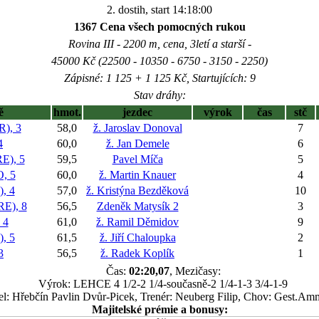
2. dostih, start 14:18:00
1367 Cena všech pomocných rukou
Rovina III - 2200 m, cena, 3letí a starší -
45000 Kč (22500 - 10350 - 6750 - 3150 - 2250)
Zápisné: 1 125 + 1 125 Kč, Startujících: 9
Stav dráhy:
ě
hmot.
jezdec
výrok
čas
stč
), 3
58,0
ž. Jaroslav Donoval
7
4
60,0
ž. Jan Demele
6
), 5
59,5
Pavel Míča
5
, 5
60,0
ž. Martin Knauer
4
, 4
57,0
ž. Kristýna Bezděková
10
E), 8
56,5
Zdeněk Matysík 2
3
 4
61,0
ž. Ramil Děmidov
9
, 5
61,5
ž. Jiří Chaloupka
2
3
56,5
ž. Radek Koplík
1
Čas:
02:20,07
, Mezičasy:
Výrok: LEHCE 4 1/2-2 1/4-současně-2 1/4-1-3 3/4-1-9
el: Hřebčín Pavlin Dvůr-Picek, Trenér: Neuberg Filip, Chov: Gest.Am
Majitelské prémie a bonusy: