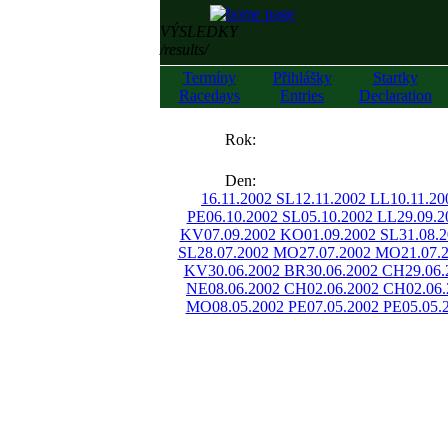
VÝSLEDKY
/results/
Termíny
Přihlášky
Startky
Racedays
Entries
Declaration
««
Rok:
»»
Den:
16.11.2002 SL
12.11.2002 LL
10.11.2
PE
06.10.2002 SL
05.10.2002 LL
29.09.
KV
07.09.2002 KO
01.09.2002 SL
31.08.
SL
28.07.2002 MO
27.07.2002 MO
21.07.
KV
30.06.2002 BR
30.06.2002 CH
29.06
NE
08.06.2002 CH
02.06.2002 CH
02.06
MO
08.05.2002 PE
07.05.2002 PE
05.05.