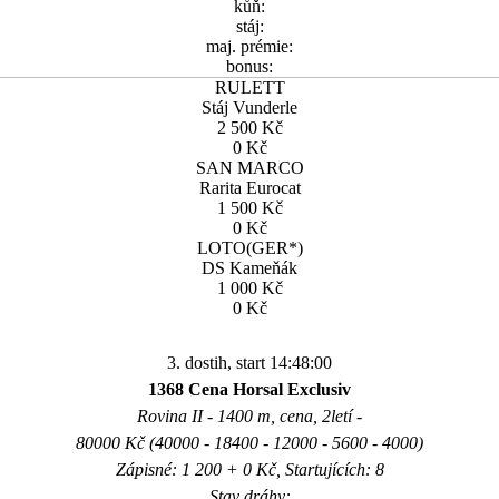
kůň:
stáj:
maj. prémie:
bonus:
RULETT
Stáj Vunderle
2 500 Kč
0 Kč
SAN MARCO
Rarita Eurocat
1 500 Kč
0 Kč
LOTO(GER*)
DS Kameňák
1 000 Kč
0 Kč
3. dostih, start 14:48:00
1368 Cena Horsal Exclusiv
Rovina II - 1400 m, cena, 2letí -
80000 Kč (40000 - 18400 - 12000 - 5600 - 4000)
Zápisné: 1 200 + 0 Kč, Startujících: 8
Stav dráhy: