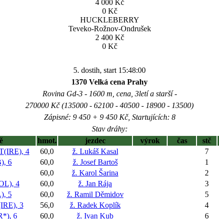
4 000 Kč
0 Kč
HUCKLEBERRY
Teveko-Rožnov-Ondrušek
2 400 Kč
0 Kč
5. dostih, start 15:48:00
1370 Velká cena Prahy
Rovina Gd-3 - 1600 m, cena, 3letí a starší -
270000 Kč (135000 - 62100 - 40500 - 18900 - 13500)
Zápisné: 9 450 + 9 450 Kč, Startujících: 8
Stav dráhy:
ě
hmot.
jezdec
výrok
čas
stč
(IRE), 4
60,0
ž. Lukáš Kasal
7
, 6
60,0
ž. Josef Bartoš
1
60,0
ž. Karol Šarina
2
L), 4
60,0
ž. Jan Rája
3
, 5
60,0
ž. Ramil Děmidov
5
RE), 3
56,0
ž. Radek Koplík
4
), 6
60,0
ž. Ivan Kub
6