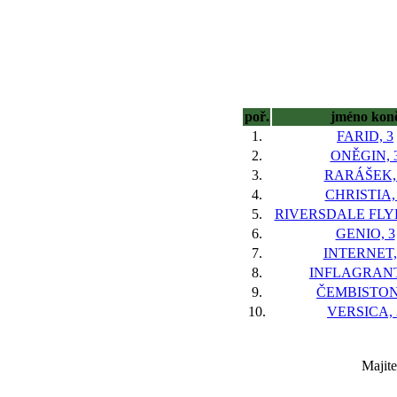
poř.
jméno kon
1.
FARID, 3
2.
ONĚGIN, 
3.
RARÁŠEK,
4.
CHRISTIA,
5.
RIVERSDALE FLYE
6.
GENIO, 3
7.
INTERNET,
8.
INFLAGRANTI
9.
ČEMBISTON
10.
VERSICA, 
Majite