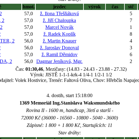
ě
hmot.
jezdec
výrok
čas
stč
2
57,0
ž. Ilona Třešňáková
5
 2
57,0
ž. Jiří Chaloupka
7
2
57,0
Marcel Novák
1
2
57,0
ž. Radek Koplík
8
TER, 2
56,0
ž. Martin Knauer
4
2
56,0
ž. Jaroslav Donoval
3
2
57,0
ž. Ramil Děmidov
6
DA, 2
56,0
Dagmar Jeníková, Mgr.
2
Čas:
01:30,46
, Mezičasy: (14.83 - 24.43 - 23.88 - 27.32)
Výrok: JISTĚ 1-1-1-krk-4 1/4-1 1/2-1 1/2
Majitel: Volek Hostivice, Trenér: Faltová Oliva, Chov: Hřebčín Napaje
4. dostih, start 15:18:00
1369 Memoriál Ing.Stanislava Waksmundského
Rovina II - 1600 m, handicap, 3letí a starší -
72000 Kč (36000 - 16560 - 10800 - 5040 - 3600)
Zápisné: 1 800 + 1 800 Kč, Startujících: 11
Stav dráhy: