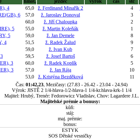
ě
hmot.
jezdec
výrok
čas
stč
), 4
65,0
ž. Ferdinand Minařík 2
4
E(GB), 6
57,0
ž. Jaroslav Donoval
3
60,0
ž. Jiří Chaloupka
2
RE), 5
55,0
ž. Martin Koleňák
1
Y, 5
59,0
ž. Jan Demele
8
, 4
51,5
ž. Radek Žalud
9
59,0
ž. Ivan Kub
7
 3
59,5
ž. Josef Bartoš
6
R), 3
60,0
ž. Radek Koplík
5
R), 3
57,0
ž. Jan Rája
10
53,0
ž. Kristýna Bezděková
11
Čas:
01:42,23
, Mezičasy: (27.83 - 26.42 - 23.04 - 24.94)
Výrok: JISTĚ 2 1/4-hlava-1/2-hlava-1 1/4-kr.hlava-krk-1 1/4
Majitel: Hrubý, Trenér: Fedorowicz Vladislav, Chov: Lagardere J.L.
Majitelské prémie a bonusy:
kůň:
stáj:
maj. prémie:
bonus:
ESTYK
SOS Dětské vesničky