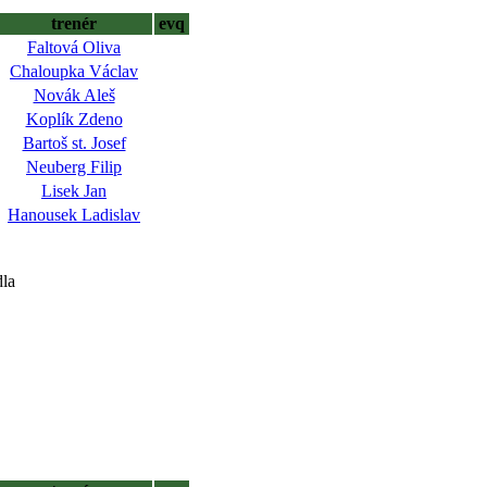
trenér
evq
Faltová Oliva
Chaloupka Václav
Novák Aleš
Koplík Zdeno
Bartoš st. Josef
Neuberg Filip
Lisek Jan
Hanousek Ladislav
dla