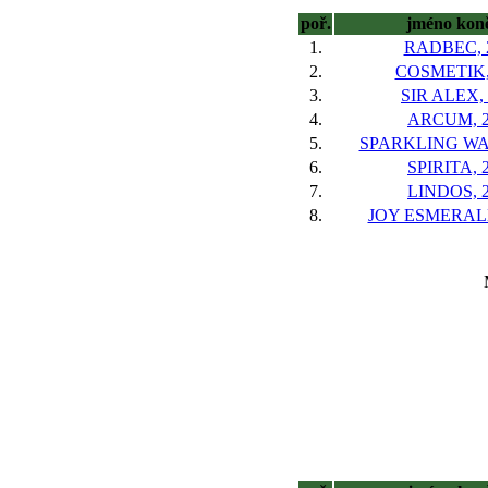
poř.
jméno kon
1.
RADBEC, 
2.
COSMETIK,
3.
SIR ALEX, 
4.
ARCUM, 
5.
SPARKLING WA
6.
SPIRITA, 
7.
LINDOS, 
8.
JOY ESMERAL