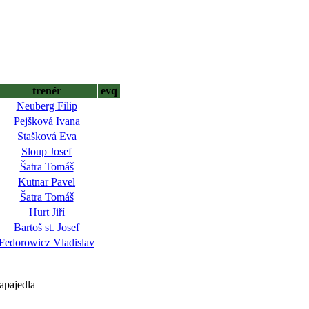
trenér
evq
Neuberg Filip
Pejšková Ivana
Stašková Eva
Sloup Josef
Šatra Tomáš
Kutnar Pavel
Šatra Tomáš
Hurt Jiří
Bartoš st. Josef
Fedorowicz Vladislav
apajedla