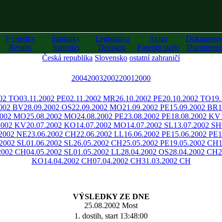
Výsledky
Statistiky
Legislativa
Avíza
Dokument
Results
Statistics
Decision
Foreign starts
Documents
Česká republika
Slovensko
ostatní zahraničí
2004
2003
2002
2001
2000
002 TO
03.11.2002 PE
02.11.2002 MR
26.10.2002 PE
20.10.2002 TO
19
2002 BV
28.09.2002 OS
22.09.2002 MO
21.09.2002 PE
15.09.2002 BR
1
2002 MO
25.08.2002 MO
24.08.2002 PE
23.08.2002 PE
18.08.2002 KV
2002 KV
20.07.2002 KO
14.07.2002 MO
14.07.2002 SL
13.07.2002 SH
.2002 NE
23.06.2002 CH
22.06.2002 LL
16.06.2002 PE
15.06.2002 PE
1
.2002 SL
01.06.2002 SL
26.05.2002 CH
25.05.2002 PE
19.05.2002 CH
2002 CH
04.05.2002 SL
01.05.2002 LL
28.04.2002 OS
28.04.2002 CH
2
KO
14.04.2002 CH
07.04.2002 CH
31.03.2002 CH
VÝSLEDKY ZE DNE
25.08.2002 Most
1. dostih, start 13:48:00