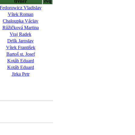
trenér
evq
Fedorowicz Vladislav
Vítek Roman
Chaloupka Václav
Růžičková Martina
Vraj Radek
Drlík Jaroslav
Vítek František
Bartoš st. Josef
Kotáb Eduard
Kotáb Eduard
Jirka Petr