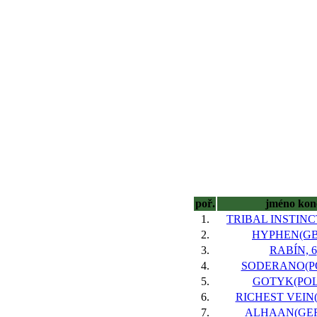
poř.
jméno kon
1.
TRIBAL INSTINCT
2.
HYPHEN(GB)
3.
RABÍN, 6
4.
SODERANO(PO
5.
GOTYK(POL)
6.
RICHEST VEIN(I
7.
ALHAAN(GER*