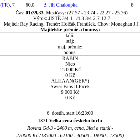
R), 7
60,0
ž. Jiří Chaloupka
8
Čas:
01:39,33
, Mezičasy: (27.57 - 23.74 - 22.27 - 25.76)
Výrok: JISTĚ 3/4-1 1/4-3 3/4-2-7-12-7
Majitel: Ray Racing, Trenér: Holčák František, Chov: Monaghan J.J.
Majitelské prémie a bonusy:
kůň:
stáj:
maj. prémie:
bonus:
RABÍN
Nico
15 000 Kč
0 Kč
ALHAAN(GER*)
Swiss Fans II-Picek
9 000 Kč
0 Kč
6. dostih, start 16:23:00
1371 Velká cena českého turfu
Rovina Gd-3 - 2400 m, cena, 3letí a starší -
270000 Kč (135000 - 62100 - 40500 - 18900 - 13500)