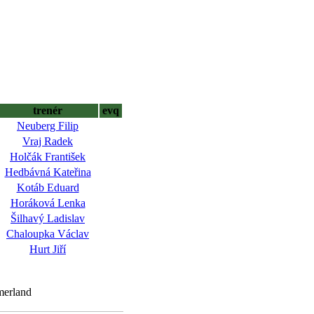
trenér
evq
Neuberg Filip
Vraj Radek
Holčák František
Hedbávná Kateřina
Kotáb Eduard
Horáková Lenka
Šilhavý Ladislav
Chaloupka Václav
Hurt Jiří
merland