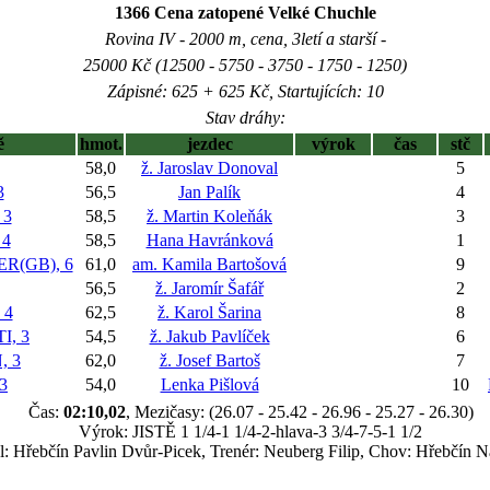
1366 Cena zatopené Velké Chuchle
Rovina IV - 2000 m, cena, 3letí a starší -
25000 Kč (12500 - 5750 - 3750 - 1750 - 1250)
Zápisné: 625 + 625 Kč, Startujících: 10
Stav dráhy:
ě
hmot.
jezdec
výrok
čas
stč
58,0
ž. Jaroslav Donoval
5
3
56,5
Jan Palík
4
 3
58,5
ž. Martin Koleňák
3
 4
58,5
Hana Havránková
1
R(GB), 6
61,0
am. Kamila Bartošová
9
56,5
ž. Jaromír Šafář
2
 4
62,5
ž. Karol Šarina
8
, 3
54,5
ž. Jakub Pavlíček
6
, 3
62,0
ž. Josef Bartoš
7
3
54,0
Lenka Pišlová
10
Čas:
02:10,02
, Mezičasy: (26.07 - 25.42 - 26.96 - 25.27 - 26.30)
Výrok: JISTĚ 1 1/4-1 1/4-2-hlava-3 3/4-7-5-1 1/2
l: Hřebčín Pavlin Dvůr-Picek, Trenér: Neuberg Filip, Chov: Hřebčín N