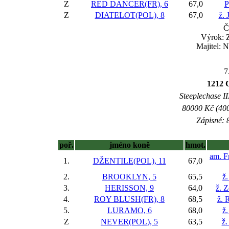
Z
RED DANCER(FR), 6
67,0
P
Z
DIATELOT(POL), 8
67,0
ž. 
Č
Výrok: 
Majitel: 
7
1212 
Steeplechase II
80000 Kč (400
Zápisné: 8
poř.
jméno koně
hmot.
am. F
1.
DŽENTILE(POL), 11
67,0
2.
BROOKLYN, 5
65,5
ž.
3.
HERISSON, 9
64,0
ž. 
4.
ROY BLUSH(FR), 8
68,5
ž. 
5.
LURAMO, 6
68,0
ž.
Z
NEVER(POL), 5
63,5
ž.