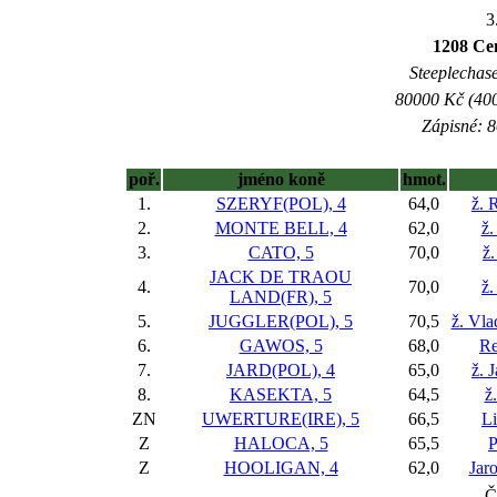
3
1208 Ce
Steeplechase 
80000 Kč (400
Zápisné: 8
poř.
jméno koně
hmot.
1.
SZERYF(POL), 4
64,0
ž. 
2.
MONTE BELL, 4
62,0
ž.
3.
CATO, 5
70,0
ž.
JACK DE TRAOU
4.
70,0
ž.
LAND(FR), 5
5.
JUGGLER(POL), 5
70,5
ž. Vla
6.
GAWOS, 5
68,0
Re
7.
JARD(POL), 4
65,0
ž. 
8.
KASEKTA, 5
64,5
ž
ZN
UWERTURE(IRE), 5
66,5
L
Z
HALOCA, 5
65,5
P
Z
HOOLIGAN, 4
62,0
Jar
Č