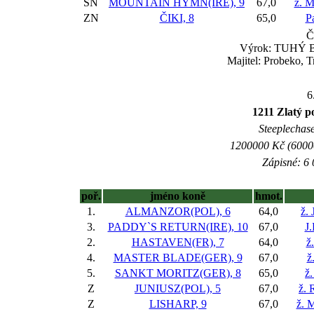
SN
MOUNTAIN HYMN(IRE), 9
67,0
ž. M
ZN
ČIKI, 8
65,0
P
Č
Výrok: TUHÝ BOJ
Majitel: Probeko, 
6
1211 Zlatý p
Steeplechase 
1200000 Kč (60000
Zápisné: 6 
poř.
jméno koně
hmot.
1.
ALMANZOR(POL), 6
64,0
ž. 
3.
PADDY`S RETURN(IRE), 10
67,0
J
2.
HASTAVEN(FR), 7
64,0
ž
4.
MASTER BLADE(GER), 9
67,0
ž
5.
SANKT MORITZ(GER), 8
65,0
ž
Z
JUNIUSZ(POL), 5
67,0
ž. 
Z
LISHARP, 9
67,0
ž. 