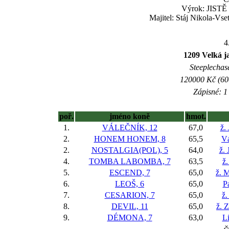
Výrok: JISTĚ 
Majitel: Stáj Nikola-Vs
4
1209 Velká ja
Steeplechase
120000 Kč (600
Zápisné: 1 
poř.
jméno koně
hmot.
1.
VÁLEČNÍK, 12
67,0
ž.
2.
HONEM HONEM, 8
65,5
V
2.
NOSTALGIA(POL), 5
64,0
ž. 
4.
TOMBA LABOMBA, 7
63,5
ž
5.
ESCEND, 7
65,0
ž. 
6.
LEOŠ, 6
65,0
Pa
7.
CESARION, 7
65,0
ž.
8.
DEVIL, 11
65,0
ž. 
9.
DÉMONA, 7
63,0
L