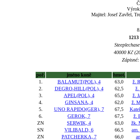
Č
Výrok
Majitel: Josef Zavřel, 
8
1213 
Steeplechase 
40000 Kč (20
Zápisné: 
poř.
jméno koně
hmot.
1.
BALAMUT(POL), 4
63,0
ž. 
2.
DEGRO-HILL(POL), 4
62,5
ž.
3.
APEL(POL), 4
65,0
ž. 
4.
GINSANA, 4
62,0
ž. 
5.
UNO RAPIDO(GER), 7
67,5
Kate
6.
GEROK, 7
67,5
ž. 
ZN
SERWIK, 4
63,0
žk. 
SN
VILIBALD, 6
66,5
am.
ZN
PATCHERKA, 7
66,0
am