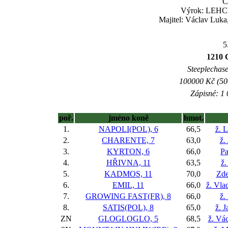
Č
Výrok: LEHCE 
Majitel: Václav Luka,
5
1210 
Steeplechase 
100000 Kč (500
Zápisné: 1 
poř.
jméno koně
hmot.
1.
NAPOLI(POL), 6
66,5
ž. 
2.
CHARENTE, 7
63,0
ž.
3.
KYRTON, 6
66,0
Pa
4.
HŘIVNA, 11
63,5
ž.
5.
KADMOS, 11
70,0
Zd
6.
EMIL, 11
66,0
ž. Vla
7.
GROWING FAST(FR), 8
66,0
ž.
8.
SATIS(POL), 8
65,0
ž. 
ZN
GLOGLOGLO, 5
68,5
ž. Vác