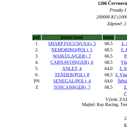
1206 Červnová
Proutky I 
200000 Kč (1000
Zápisné: 2 
poř.
jméno koně
hmot.
1.
SHARP FOCUS(USA), 5
68,5
ž. 
2.
NEMORINO(POL), 5
68,5
ž. 
3.
WAIKÜLA(GER), 7
66,5
P
4.
CARNAVON(GER), 6
68,5
Vla
5.
ANLET, 4
64,0
ž. 
6.
TENDER(POL), 8
68,5
ž. Vla
PN
SENEGAL(POL), 4
64,0
Štěp
Z
TOSCANI(GER), 7
68,5
ž
Č
Výrok: ZAD
Majitel: Ray Racing, Tr
2
1