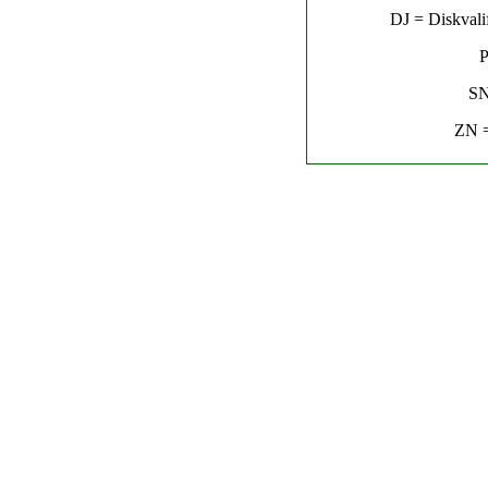
DJ = Diskvalif
P
SN
ZN =