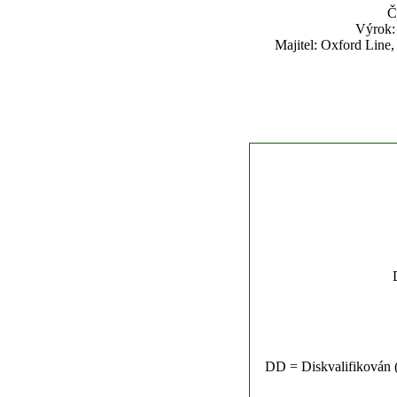
Č
Výrok:
Majitel: Oxford Line
DD = Diskvalifikován (n