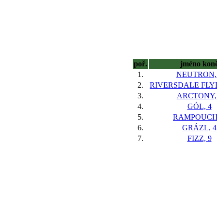
poř.
jméno kon
1.
NEUTRON,
2.
RIVERSDALE FLYE
3.
ARCTONY,
4.
GÓL, 4
5.
RAMPOUCH,
6.
GRÁZL, 4
7.
FIZZ, 9