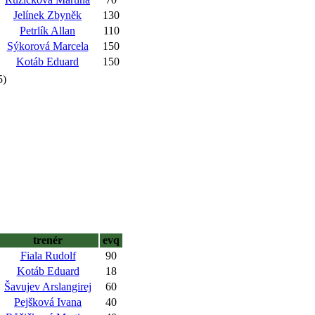
Jelínek Zbyněk
130
Petrlík Allan
110
Sýkorová Marcela
150
Kotáb Eduard
150
5)
trenér
evq
Fiala Rudolf
90
Kotáb Eduard
18
Šavujev Arslangirej
60
Pejšková Ivana
40