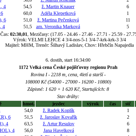
 4
54,5
ž. Martin Knauer
6
 6
60,0
Adéla Klepetková
1
, 6
51,0
ž. Martina Pečenková
11
 4
51,5
am. Veronika Marková
5
Čas:
02:30,01
, Mezičasy: (17.05 - 24.46 - 27.46 - 27.71 - 25.59 - 27.7
Výrok: VELMI LEHCE 4 3/4-nos-5-1 3/4-7-krk-krk-3 3/4
Majitel: MHM, Trenér: Šilhavý Ladislav, Chov: Hřebčín Napajedla
6. dostih, start 16:34:00
1172 Velká cena České pojišťovny regionu Prah
Rovina I - 2218 m, cena, 4letí a starší -
108000 Kč (54000 - 27000 - 16200 - 10800)
Zápisné: 1 620 + 1 620 Kč, Startujících: 8
Stav dráhy:
ě
hmot.
jezdec
výrok
čas
stč
4
54,0
ž. Radek Koplík
1
), 6
51,5
ž. Jaroslav Kovařík
2
), 4
63,5
ž. Artur Resulov
6
OL), 4
56,0
Jana Havelková
8