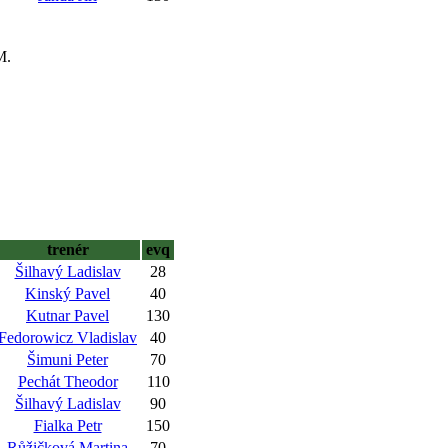
M.
trenér
evq
Šilhavý Ladislav
28
Kinský Pavel
40
Kutnar Pavel
130
Fedorowicz Vladislav
40
Šimuni Peter
70
Pechát Theodor
110
Šilhavý Ladislav
90
Fialka Petr
150
Růžičková Martina
70