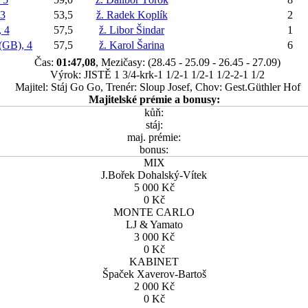
3
53,5
ž. Radek Koplík
2
 4
57,5
ž. Libor Šindar
1
GB), 4
57,5
ž. Karol Šarina
6
Čas:
01:47,08
, Mezičasy: (28.45 - 25.09 - 26.45 - 27.09)
Výrok: JISTĚ 1 3/4-krk-1 1/2-1 1/2-1 1/2-2-1 1/2
Majitel: Stáj Go Go, Trenér: Sloup Josef, Chov: Gest.Güthler Hof
Majitelské prémie a bonusy:
kůň:
stáj:
maj. prémie:
bonus:
MIX
J.Bořek Dohalský-Vítek
5 000 Kč
0 Kč
MONTE CARLO
LJ & Yamato
3 000 Kč
0 Kč
KABINET
Špaček Xaverov-Bartoš
2 000 Kč
0 Kč