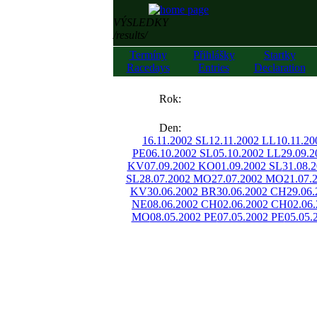
VÝSLEDKY
/results/
Termíny
Přihlášky
Startky
Racedays
Entries
Declaration
««
Rok:
»»
Den:
16.11.2002 SL
12.11.2002 LL
10.11.2
PE
06.10.2002 SL
05.10.2002 LL
29.09.
KV
07.09.2002 KO
01.09.2002 SL
31.08.
SL
28.07.2002 MO
27.07.2002 MO
21.07.
KV
30.06.2002 BR
30.06.2002 CH
29.06
NE
08.06.2002 CH
02.06.2002 CH
02.06
MO
08.05.2002 PE
07.05.2002 PE
05.05.