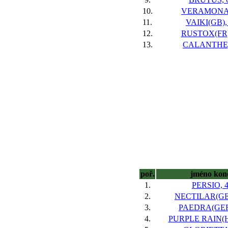
10.
VERAMONA,
11.
VAIKI(GB),
12.
RUSTOX(FR)
13.
CALANTHE,
poř.
jméno kon
1.
PERSIO, 
2.
NECTILAR(GER
3.
PAEDRA(GER
4.
PURPLE RAIN(H