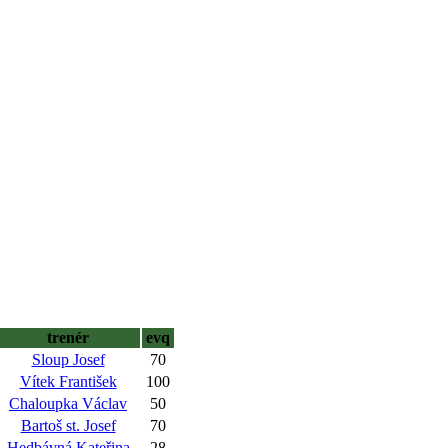
trenér
evq
Sloup Josef
70
Vítek František
100
Chaloupka Václav
50
Bartoš st. Josef
70
Hedbávná Kateřina
28