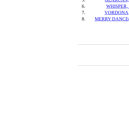
6.
WHISPER, 
7.
VORDONA,
8.
MERRY DANCE(