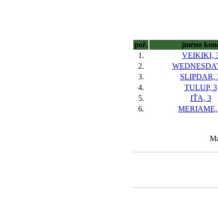
poř.
jméno kon
1.
VEIKIKI, 
2.
WEDNESDAY
3.
SLIPDAR, 
4.
TULUP, 3
5.
IŤA, 3
6.
MERIAME,
Ma