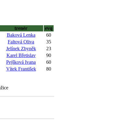
trenér
evq
Baková Lenka
60
Faltová Oliva
35
Jelínek Zbyněk
23
Karel Břetislav
90
Pejšková Ivana
60
Vítek František
80
užice