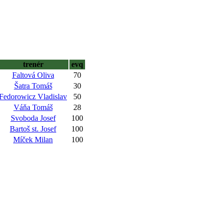
trenér
evq
Faltová Oliva
70
Šatra Tomáš
30
Fedorowicz Vladislav
50
Váňa Tomáš
28
Svoboda Josef
100
Bartoš st. Josef
100
Míček Milan
100