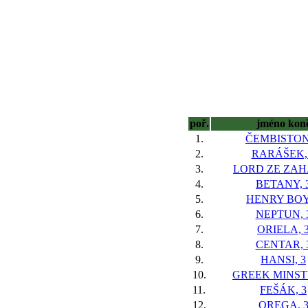
poř.
jméno kon
1.
ČEMBISTON
2.
RARÁŠEK,
3.
LORD ZE ZAHÁ
4.
BETANY, 
5.
HENRY BOY,
6.
NEPTUN, 
7.
ORIELA, 
8.
CENTAR, 
9.
HANSI, 3
10.
GREEK MINST
11.
FEŠÁK, 3
12.
OREGA, 