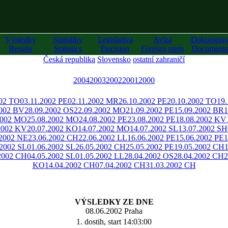
Výsledky
Statistiky
Legislativa
Avíza
Dokument
Results
Statistics
Decision
Foreign starts
Documents
Česká republika
Slovensko
ostatní zahraničí
2004
2003
2002
2001
2000
002 TO
03.11.2002 PE
02.11.2002 MR
26.10.2002 PE
20.10.2002 TO
19
2002 BV
28.09.2002 OS
22.09.2002 MO
21.09.2002 PE
15.09.2002 BR
1
2002 MO
25.08.2002 MO
24.08.2002 PE
23.08.2002 PE
18.08.2002 KV
2002 KV
20.07.2002 KO
14.07.2002 MO
14.07.2002 SL
13.07.2002 SH
.2002 NE
23.06.2002 CH
22.06.2002 LL
16.06.2002 PE
15.06.2002 PE
1
.2002 SL
01.06.2002 SL
26.05.2002 CH
25.05.2002 PE
19.05.2002 CH
2002 CH
04.05.2002 SL
01.05.2002 LL
28.04.2002 OS
28.04.2002 CH
2
KO
14.04.2002 CH
07.04.2002 CH
31.03.2002 CH
VÝSLEDKY ZE DNE
08.06.2002 Praha
1. dostih, start 14:03:00