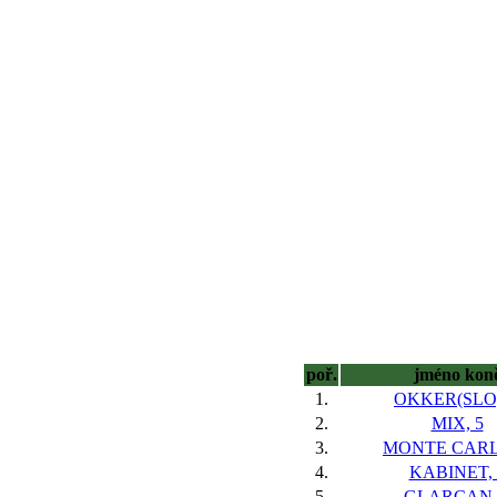
poř.
jméno kon
1.
OKKER(SLO)
2.
MIX, 5
3.
MONTE CARL
4.
KABINET, 
5.
GLARCAN,