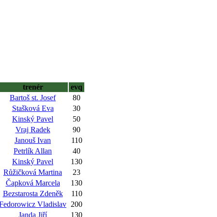
trenér
evq
Bartoš st. Josef
80
Stašková Eva
30
Kinský Pavel
50
Vraj Radek
90
Janouš Ivan
110
Petrlík Allan
40
Kinský Pavel
130
Růžičková Martina
23
Čapková Marcela
130
Bezstarosta Zdeněk
110
Fedorowicz Vladislav
200
Janda Jiří
130