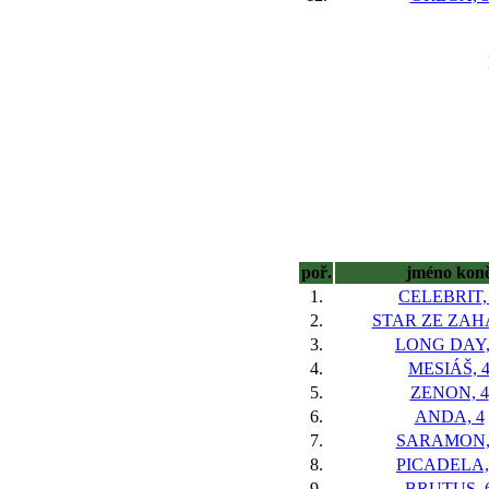
poř.
jméno kon
1.
CELEBRIT,
2.
STAR ZE ZAHÁ
3.
LONG DAY,
4.
MESIÁŠ, 
5.
ZENON, 4
6.
ANDA, 4
7.
SARAMON,
8.
PICADELA,
9.
BRUTUS, 