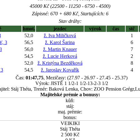
45000 Kč (22500 - 11250 - 6750 - 4500)
Zápisné: 670 + 680 Kč, Startujících: 6
Stav dráhy:
ě
hmot.
jezdec
výrok
čas
stč
3
52,0
ž. Iva Miličková
1
, 3
56,5
ž. Karol Šarina
6
3
56,0
ž. Martin Knauer
7
54,5
ž. Lucie Herková
2
52,0
ž. Kristýna Bezděková
8
 3
54,5
ž. Jaroslav Kovařík
4
Čas:
01:47,75
, Mezičasy: (27.97 - 26.97 - 27.45 - 25.37)
Výrok: JISTĚ 1 1/2-1 1/2-13-2-3 1/2
jitel: Stáj Théta, Trenér: Baková Lenka, Chov: ZOO Pension Grégr,L
Majitelské prémie a bonusy:
kůň:
stáj:
maj. prémie:
bonus:
VEIKIKI
Stáj Théta
2 500 Kč