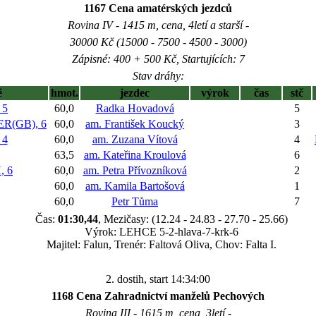
1167 Cena amatérských jezdců
Rovina IV - 1415 m, cena, 4letí a starší -
30000 Kč (15000 - 7500 - 4500 - 3000)
Zápisné: 400 + 500 Kč, Startujících: 7
Stav dráhy:
ě
hmot.
jezdec
výrok
čas
stč
 5
60,0
Radka Hovadová
5
R(GB), 6
60,0
am. František Koucký
3
 4
60,0
am. Zuzana Vítová
4
63,5
am. Kateřina Kroulová
6
 6
60,0
am. Petra Přívozníková
2
60,0
am. Kamila Bartošová
1
60,0
Petr Tůma
7
Čas:
01:30,44
, Mezičasy: (12.24 - 24.83 - 27.70 - 25.66)
Výrok: LEHCE 5-2-hlava-7-krk-6
Majitel: Falun, Trenér: Faltová Oliva, Chov: Falta I.
2. dostih, start 14:34:00
1168 Cena Zahradnictví manželů Pechových
Rovina III - 1615 m, cena, 3letí -