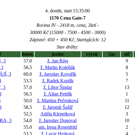
4. dostih, start 15:35:00
1170 Cena Gate-7
Rovina IV - 2418 m, cena, 3letí -
30000 Kč (15000 - 7500 - 4500 - 3000)
Zápisné: 450 + 450 Kč, Startujících: 12
Stav dráhy:
ě
hmot.
jezdec
výrok
čas
stč
, 3
57,0
ž. Jan Rája
9
 3
56,5
ž. Martin Koleňák
8
JÍ, 3
60,0
ž. Jaroslav Kovařík
5
3
53,5
ž. Radek Koplík
7
 3
57,0
ž. Libor Šindar
13
3
56,5
ž. Allan Petrlík
1
3
50,0
ž. Martina Pečenková
11
3
58,5
ž. Jaromír Šafář
12
52,5
Adéla Klepetková
3
RA, 3
54,0
ž. Jaroslav Donoval
10
55,0
am. Irena Rosenfeld
2
3
53,5
ž. Lucie Herková
4