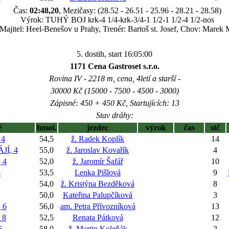
Čas:
02:48,20
, Mezičasy: (28.52 - 26.51 - 25.96 - 28.21 - 28.58)
Výrok: TUHÝ BOJ krk-4 1/4-krk-3/4-1 1/2-1 1/2-4 1/2-nos
Majitel: Heel-Benešov u Prahy, Trenér: Bartoš st. Josef, Chov: Marek 
5. dostih, start 16:05:00
1171 Cena Gastroset s.r.o.
Rovina IV - 2218 m, cena, 4letí a starší -
30000 Kč (15000 - 7500 - 4500 - 3000)
Zápisné: 450 + 450 Kč, Startujících: 13
Stav dráhy:
ě
hmot.
jezdec
výrok
čas
stč
 4
54,5
ž. Radek Koplík
14
JÍ, 4
55,0
ž. Jaroslav Kovařík
4
 4
52,0
ž. Jaromír Šafář
10
4
53,5
Lenka Pišlová
9
54,0
ž. Kristýna Bezděková
8
50,0
Kateřina Palupčíková
3
 6
56,0
am. Petra Přívozníková
13
 8
52,5
Renata Pátková
12
6
58,0
ž. Martin Koleňák
2