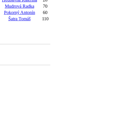
Mudrová Radka
70
Pokorný Antonín
60
Šatra Tomáš
110