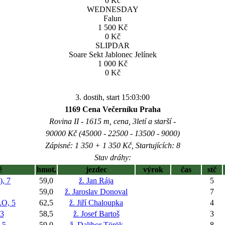
0 Kč
WEDNESDAY
Falun
1 500 Kč
0 Kč
SLIPDAR
Soare Sekt Jablonec Jelínek
1 000 Kč
0 Kč
3. dostih, start 15:03:00
1169 Cena Večerníku Praha
Rovina II - 1615 m, cena, 3letí a starší -
90000 Kč (45000 - 22500 - 13500 - 9000)
Zápisné: 1 350 + 1 350 Kč, Startujících: 8
Stav dráhy:
ě
hmot.
jezdec
výrok
čas
stč
, 7
59,0
ž. Jan Rája
5
59,0
ž. Jaroslav Donoval
7
O, 5
62,5
ž. Jiří Chaloupka
4
3
58,5
ž. Josef Bartoš
3
 5
59,0
ž. Dalibor Török
8