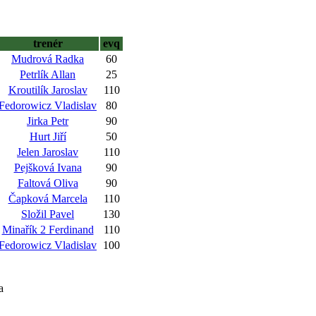
trenér
evq
Mudrová Radka
60
Petrlík Allan
25
Kroutilík Jaroslav
110
Fedorowicz Vladislav
80
Jirka Petr
90
Hurt Jiří
50
Jelen Jaroslav
110
Pejšková Ivana
90
Faltová Oliva
90
Čapková Marcela
110
Složil Pavel
130
Minařík 2 Ferdinand
110
Fedorowicz Vladislav
100
a