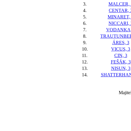
3.
MALCER, 
4.
CENTAR, 
5.
MINARET,
6.
NICCARI, 
7.
VODANKA,
8.
TRAUTUNBER
9.
ÁRES, 3
10.
VICUS, 3
11.
CIN, 3
12.
FEŠÁK, 3
13.
NISUN, 3
14.
SHATTERHAN
Majite