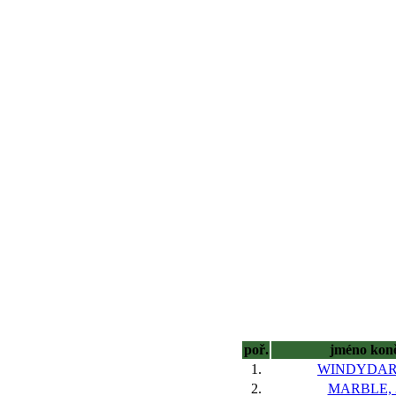
poř.
jméno kon
1.
WINDYDAR,
2.
MARBLE, 