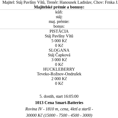
Majitel: Stáj Pavlíny Vítů, Trenér: Hanousek Ladislav, Chov: Frnka J
Majitelské prémie a bonusy:
kůň:
stáj:
maj. prémie:
bonus:
PISTÁCIA
Stáj Pavlíny Vítů
5 000 Kč
0 Kč
SLOGANA
Stáj Čapková
3 000 Kč
0 Kč
HUCKLEBERRY
Teveko-Rožnov-Ondrušek
2 000 Kč
0 Kč
5. dostih, start 16:05:00
1013 Cena Smart-Batteries
Rovina IV - 1810 m, cena, 4letí a starší -
30000 Kč (15000 - 7500 - 4500 - 3000)