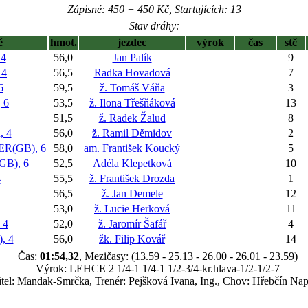
Zápisné: 450 + 450 Kč, Startujících: 13
Stav dráhy:
ě
hmot.
jezdec
výrok
čas
stč
4
56,0
Jan Palík
9
 4
56,5
Radka Hovadová
7
6
59,5
ž. Tomáš Váňa
3
 6
53,5
ž. Ilona Třešňáková
13
51,5
ž. Radek Žalud
8
, 4
56,0
ž. Ramil Děmidov
2
R(GB), 6
58,0
am. František Koucký
5
B), 6
52,5
Adéla Klepetková
10
4
55,5
ž. František Drozda
1
56,5
ž. Jan Demele
12
53,0
ž. Lucie Herková
11
 4
52,0
ž. Jaromír Šafář
4
, 4
56,0
žk. Filip Kovář
14
Čas:
01:54,32
, Mezičasy: (13.59 - 25.13 - 26.00 - 26.01 - 23.59)
Výrok: LEHCE 2 1/4-1 1/4-1 1/2-3/4-kr.hlava-1/2-1/2-7
tel: Mandak-Smrčka, Trenér: Pejšková Ivana, Ing., Chov: Hřebčín Nap