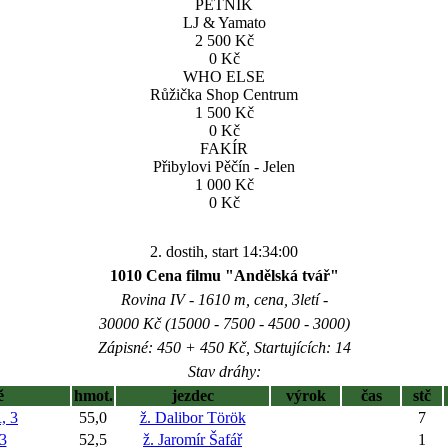
PĚTNÍK
LJ & Yamato
2 500 Kč
0 Kč
WHO ELSE
Růžička Shop Centrum
1 500 Kč
0 Kč
FAKÍR
Přibylovi Pěčín - Jelen
1 000 Kč
0 Kč
2. dostih, start 14:34:00
1010 Cena filmu "Andělská tvář"
Rovina IV - 1610 m, cena, 3letí -
30000 Kč (15000 - 7500 - 4500 - 3000)
Zápisné: 450 + 450 Kč, Startujících: 14
Stav dráhy:
ě
hmot.
jezdec
výrok
čas
stč
 3
55,0
ž. Dalibor Török
7
3
52,5
ž. Jaromír Šafář
1