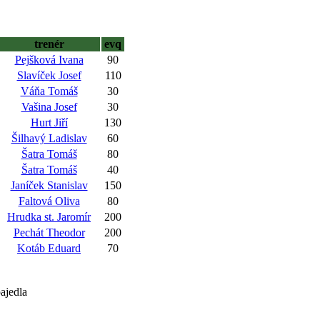
trenér
evq
Pejšková Ivana
90
Slavíček Josef
110
Váňa Tomáš
30
Vašina Josef
30
Hurt Jiří
130
Šilhavý Ladislav
60
Šatra Tomáš
80
Šatra Tomáš
40
Janíček Stanislav
150
Faltová Oliva
80
Hrudka st. Jaromír
200
Pechát Theodor
200
Kotáb Eduard
70
ajedla