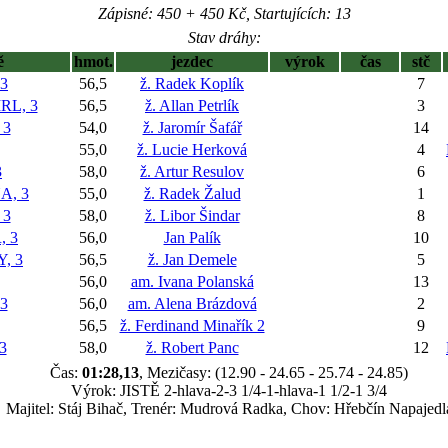
Zápisné: 450 + 450 Kč, Startujících: 13
Stav dráhy:
ě
hmot.
jezdec
výrok
čas
stč
3
56,5
ž. Radek Koplík
7
RL, 3
56,5
ž. Allan Petrlík
3
 3
54,0
ž. Jaromír Šafář
14
55,0
ž. Lucie Herková
4
3
58,0
ž. Artur Resulov
6
, 3
55,0
ž. Radek Žalud
1
 3
58,0
ž. Libor Šindar
8
 3
56,0
Jan Palík
10
, 3
56,5
ž. Jan Demele
5
56,0
am. Ivana Polanská
13
3
56,0
am. Alena Brázdová
2
56,5
ž. Ferdinand Minařík 2
9
3
58,0
ž. Robert Panc
12
Čas:
01:28,13
, Mezičasy: (12.90 - 24.65 - 25.74 - 24.85)
Výrok: JISTĚ 2-hlava-2-3 1/4-1-hlava-1 1/2-1 3/4
Majitel: Stáj Bihač, Trenér: Mudrová Radka, Chov: Hřebčín Napajedl