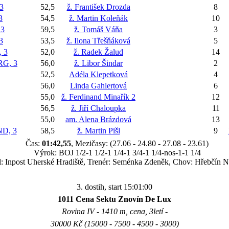
3
52,5
ž. František Drozda
8
3
54,5
ž. Martin Koleňák
10
 3
59,5
ž. Tomáš Váňa
3
3
53,5
ž. Ilona Třešňáková
5
 3
52,0
ž. Radek Žalud
14
G, 3
56,0
ž. Libor Šindar
2
52,5
Adéla Klepetková
4
56,0
Linda Gahlertová
6
55,0
ž. Ferdinand Minařík 2
12
56,5
ž. Jiří Chaloupka
11
55,0
am. Alena Brázdová
13
D, 3
58,5
ž. Martin Pišl
9
Čas:
01:42,55
, Mezičasy: (27.06 - 24.80 - 27.08 - 23.61)
Výrok: BOJ 1/2-1 1/2-1 1/4-1 3/4-1 1/4-nos-1-1 1/4
l: Inpost Uherské Hradiště, Trenér: Seménka Zdeněk, Chov: Hřebčín N
3. dostih, start 15:01:00
1011 Cena Sektu Znovín De Lux
Rovina IV - 1410 m, cena, 3letí -
30000 Kč (15000 - 7500 - 4500 - 3000)