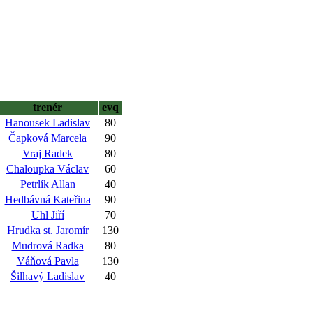
trenér
evq
Hanousek Ladislav
80
Čapková Marcela
90
Vraj Radek
80
Chaloupka Václav
60
Petrlík Allan
40
Hedbávná Kateřina
90
Uhl Jiří
70
Hrudka st. Jaromír
130
Mudrová Radka
80
Váňová Pavla
130
Šilhavý Ladislav
40