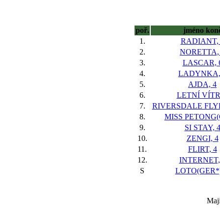
poř.
jméno kon
1.
RADIANT, 
2.
NORETTA,
3.
LASCAR, 
4.
LADYNKA,
5.
AJDA, 4
6.
LETNÍ VÍTR
7.
RIVERSDALE FLYE
8.
MISS PETONG(G
9.
SI STAY, 
10.
ZENGI, 4
11.
FLIRT, 4
12.
INTERNET,
S
LOTO(GER*)
Maji