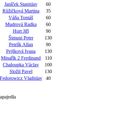
Janíček Stanislav
60
Růžičková Martina
35
Váňa Tomáš
60
Mudrová Radka
60
Hurt Jiří
90
Šimuni Peter
130
Petrlík Allan
90
Pejšková Ivana
130
Minařík 2 Ferdinand
110
Chaloupka Václav
100
Složil Pavel
130
Fedorowicz Vladislav
40
apajedla