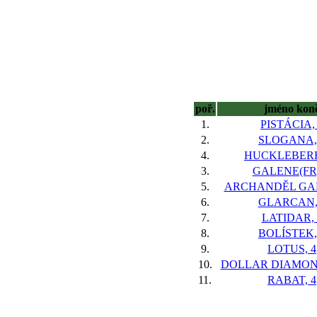
poř.
jméno kon
1.
PISTÁCIA,
2.
SLOGANA,
4.
HUCKLEBERR
3.
GALENE(FR)
5.
ARCHANDĚL GAB
6.
GLARCAN,
7.
LATIDAR, 
8.
BOLÍSTEK,
9.
LOTUS, 4
10.
DOLLAR DIAMOND
11.
RABAT, 4