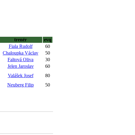
trenér
evq
Fiala Rudolf
60
Chaloupka Václav
50
Faltová Oliva
30
Jelen Jaroslav
60
Valášek Josef
80
Neuberg Filip
50