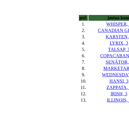
poř.
jméno kon
1.
WHISPER, 
2.
CANADIAN GI
3.
KARSTEN,
4.
LYRIX, 3
5.
TALSAP, 
6.
COPACABANA
7.
SENÁTOR,
8.
MARKETAR,
9.
WEDNESDAY
10.
HANSI, 3
11.
ZAPPATA, 
12.
IRISH, 3
13.
ILLINOIS, 