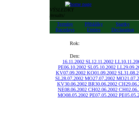
VÝSLEDKY
/results/
Termíny
Přihlášky
Startky
Racedays
Entries
Declaration
««
Rok:
»»
Den:
16.11.2002 SL
12.11.2002 LL
10.11.2
PE
06.10.2002 SL
05.10.2002 LL
29.09.
KV
07.09.2002 KO
01.09.2002 SL
31.08.
SL
28.07.2002 MO
27.07.2002 MO
21.07.
KV
30.06.2002 BR
30.06.2002 CH
29.06
NE
08.06.2002 CH
02.06.2002 CH
02.06
MO
08.05.2002 PE
07.05.2002 PE
05.05.