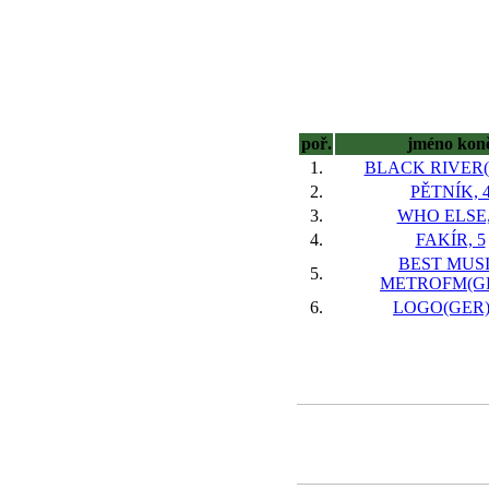
poř.
jméno kon
1.
BLACK RIVER(G
2.
PĚTNÍK, 
3.
WHO ELSE,
4.
FAKÍR, 5
BEST MUS
5.
METROFM(GB
6.
LOGO(GER),