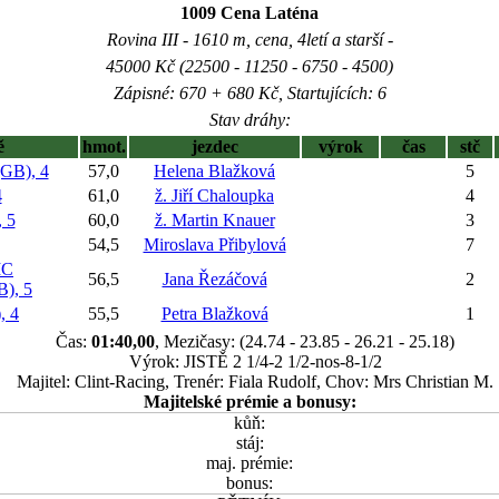
1009 Cena Laténa
Rovina III - 1610 m, cena, 4letí a starší -
45000 Kč (22500 - 11250 - 6750 - 4500)
Zápisné: 670 + 680 Kč, Startujících: 6
Stav dráhy:
ě
hmot.
jezdec
výrok
čas
stč
B), 4
57,0
Helena Blažková
5
4
61,0
ž. Jiří Chaloupka
4
 5
60,0
ž. Martin Knauer
3
54,5
Miroslava Přibylová
7
IC
56,5
Jana Řezáčová
2
), 5
 4
55,5
Petra Blažková
1
Čas:
01:40,00
, Mezičasy: (24.74 - 23.85 - 26.21 - 25.18)
Výrok: JISTĚ 2 1/4-2 1/2-nos-8-1/2
Majitel: Clint-Racing, Trenér: Fiala Rudolf, Chov: Mrs Christian M.
Majitelské prémie a bonusy:
kůň:
stáj:
maj. prémie:
bonus: