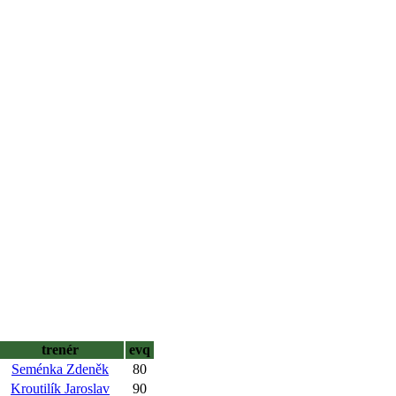
trenér
evq
Seménka Zdeněk
80
Kroutilík Jaroslav
90