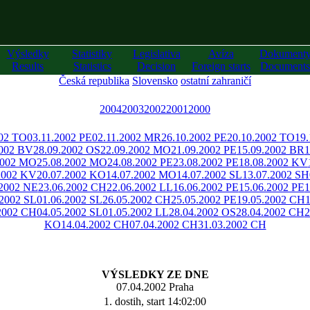
Výsledky
Statistiky
Legislativa
Avíza
Dokument
Results
Statistics
Decision
Foreign starts
Documents
Česká republika
Slovensko
ostatní zahraničí
2004
2003
2002
2001
2000
002 TO
03.11.2002 PE
02.11.2002 MR
26.10.2002 PE
20.10.2002 TO
19
2002 BV
28.09.2002 OS
22.09.2002 MO
21.09.2002 PE
15.09.2002 BR
1
2002 MO
25.08.2002 MO
24.08.2002 PE
23.08.2002 PE
18.08.2002 KV
2002 KV
20.07.2002 KO
14.07.2002 MO
14.07.2002 SL
13.07.2002 SH
.2002 NE
23.06.2002 CH
22.06.2002 LL
16.06.2002 PE
15.06.2002 PE
1
.2002 SL
01.06.2002 SL
26.05.2002 CH
25.05.2002 PE
19.05.2002 CH
2002 CH
04.05.2002 SL
01.05.2002 LL
28.04.2002 OS
28.04.2002 CH
2
KO
14.04.2002 CH
07.04.2002 CH
31.03.2002 CH
VÝSLEDKY ZE DNE
07.04.2002 Praha
1. dostih, start 14:02:00