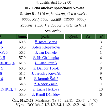
4. dostih, start 15:32:00
1012 Cena akciové společnosti Novota
Rovina II - 1410 m, handicap, 4letí a starší -
90000 Kč (45000 - 22500 - 13500 - 9000)
Zápisné: 1 350 + 1 350 Kč, Startujících: 11
Stav dráhy:
ě
hmot.
jezdec
výrok
čas
stč
 4
60,5
ž. Josef Bartoš
3
 5
50,0
Adéla Klepetková
2
Y, 5
56,5
ž. Jan Demele
1
, 5
57,0
ž. Jiří Chaloupka
4
RIEL, 4
61,5
ž. Allan Petrlík
7
 5
60,0
ž. Dalibor Török
8
6
51,5
ž. Jaroslav Kovařík
9
 4
61,5
ž. Jaromír Šafář
5
54,5
ž. Radek Žalud
11
(IRE), 4
55,0
ž. Lucie Herková
10
55,0
ž. Ramil Děmidov
6
Čas:
01:25,73
, Mezičasy: (13.75 - 22.11 - 25.47 - 24.40)
Výrok: BOJ krk-2 1/2-1/2-3/4-1 1/2-1/2-2 1/4-1 1/2