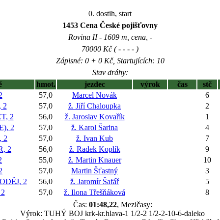
0. dostih, start
1453 Cena České pojišťovny
Rovina II - 1609 m, cena, -
70000 Kč ( - - - - )
Zápisné: 0 + 0 Kč, Startujících: 10
Stav dráhy:
ě
hmot.
jezdec
výrok
čas
stč
2
57,0
Marcel Novák
6
 2
57,0
ž. Jiří Chaloupka
2
T, 2
56,0
ž. Jaroslav Kovařík
1
), 2
57,0
ž. Karol Šarina
4
 2
57,0
ž. Ivan Kub
7
, 2
56,0
ž. Radek Koplík
9
2
55,0
ž. Martin Knauer
10
2
57,0
Martin Šťastný
3
DĚJ, 2
56,0
ž. Jaromír Šafář
5
 2
57,0
ž. Ilona Třešňáková
8
Čas:
01:48,22
, Mezičasy:
Výrok: TUHÝ BOJ krk-kr.hlava-1 1/2-2 1/2-2-10-6-daleko