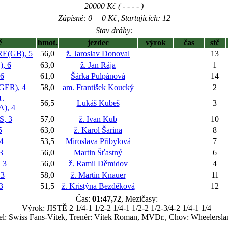
20000 Kč ( - - - - )
Zápisné: 0 + 0 Kč, Startujících: 12
Stav dráhy:
ě
hmot.
jezdec
výrok
čas
stč
E(GB), 5
56,0
ž. Jaroslav Donoval
13
, 6
63,0
ž. Jan Rája
1
6
61,0
Šárka Pulpánová
14
ER), 4
58,0
am. František Koucký
2
U
56,5
Lukáš Kubeš
3
), 4
, 3
57,0
ž. Ivan Kub
10
5
63,0
ž. Karol Šarina
8
4
53,5
Miroslava Přibylová
7
3
56,0
Martin Šťastný
6
 3
56,0
ž. Ramil Děmidov
4
 3
58,0
ž. Martin Knauer
11
3
51,5
ž. Kristýna Bezděková
12
Čas:
01:47,72
, Mezičasy:
Výrok: JISTĚ 2 1/4-1 1/2-2 1/4-1 1/2-2 1/2-3/4-2 1/4-1 1/4
el: Swiss Fans-Vítek, Trenér: Vítek Roman, MVDr., Chov: Wheelersla