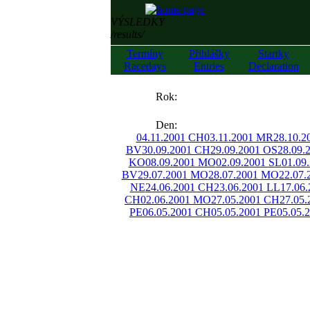
VÝSLEDKY
/results/
Termíny
Přihlášky
Startky
Racedays
Entries
Declaration
««
Rok:
»»
Den:
04.11.2001 CH
03.11.2001 MR
28.10.
BV
30.09.2001 CH
29.09.2001 OS
28.09.
KO
08.09.2001 MO
02.09.2001 SL
01.09
BV
29.07.2001 MO
28.07.2001 MO
22.07
NE
24.06.2001 CH
23.06.2001 LL
17.06
CH
02.06.2001 MO
27.05.2001 CH
27.05.
PE
06.05.2001 CH
05.05.2001 PE
05.05.