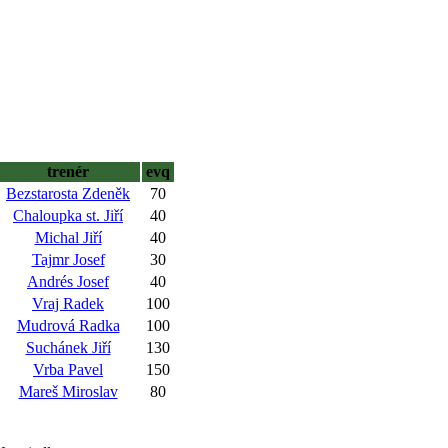
trenér
evq
Bezstarosta Zdeněk
70
Chaloupka st. Jiří
40
Michal Jiří
40
Tajmr Josef
30
Andrés Josef
40
Vraj Radek
100
Mudrová Radka
100
Suchánek Jiří
130
Vrba Pavel
150
Mareš Miroslav
80