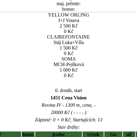
maj. prémie:
bonus:
YELLOW ORLING
J+J Votava
2 500 Kč
0 Kč
CLAIREFONTAINE
Stáj Luka+Víša
1 500 Kč
0 Kč
SOMA
MCH-Pejšková
1 000 Kč
0 Kč
0. dostih, start
1451 Cena Vision
Rovina IV - 1309 m, cena, -
20000 Kč ( - - - - )
Zápisné: 0 + 0 Kč, Startujících: 13
Stav dráhy:
ě
hmot.
jezdec
výrok
čas
stč