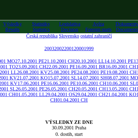
Výsledky
Statistiky
Legislativa
Avíza
Dokument
Results
Statistics
Decision
Foreign starts
Documents
Česká republika
Slovensko
ostatní zahraničí
2003
2002
2001
2000
1999
2001 MO
27.10.2001 PE
21.10.2001 CH
20.10.2001 LL
14.10.2001 PE
1
2001 TO
23.09.2001 CH
22.09.2001 PE
16.09.2001 BR
16.09.2001 CH
.2001 LL
26.08.2001 KV
25.08.2001 PE
24.08.2001 PE
19.08.2001 CH
.2001 KV
21.07.2001 KO
15.07.2001 SL
14.07.2001 SH
08.07.2001 M
.2001 KV
17.06.2001 PE
16.06.2001 PE
10.06.2001 CH
10.06.2001 SL
2001 SL
26.05.2001 PE
26.05.2001 CH
20.05.2001 CH
13.05.2001 CH
2001 CH
01.05.2001 LL
29.04.2001 OS
29.04.2001 CH
21.04.2001 KO
CH
01.04.2001 CH
VÝSLEDKY ZE DNE
30.09.2001 Praha
0. dostih, start