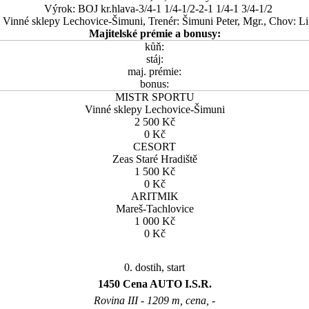
Výrok: BOJ kr.hlava-3/4-1 1/4-1/2-2-1 1/4-1 3/4-1/2
: Vinné sklepy Lechovice-Šimuni, Trenér: Šimuni Peter, Mgr., Chov: Li
Majitelské prémie a bonusy:
kůň:
stáj:
maj. prémie:
bonus:
MISTR SPORTU
Vinné sklepy Lechovice-Šimuni
2 500 Kč
0 Kč
CESORT
Zeas Staré Hradiště
1 500 Kč
0 Kč
ARITMIK
Mareš-Tachlovice
1 000 Kč
0 Kč
0. dostih, start
1450 Cena AUTO I.S.R.
Rovina III - 1209 m, cena, -