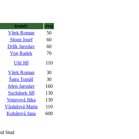
trenér
evq
Vítek Roman
50
Sloup Josef
60
Drlík Jaroslav
60
Vraj Radek
70
Uhl Jiří
110
Vítek Roman
30
Šatra Tomáš
30
Jelen Jaroslav
160
Suchánek Jiří
130
Votavová Jitka
130
Vízdalová Marta
110
Kubátová Jana
600
nd Stud