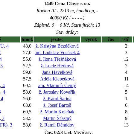
1449 Cena Clavis s.r.o.
Rovina III - 2213 m, handicap, -
40000 Kč ( - - - - )
Zápisné: 0 + 0 Kč, Startujících: 13
Stav dráhy:
ě
hmot.
jezdec
výrok
čas
stč
U, 4
48,0
ž. Kristýna Bezděková
2
5
57,0
am. Ladislav Vocásek 4
3
4
55,0
ž. Ilona Třešňáková
12
 3
52,5
ž. Lucie Herková
7
59,0
Jana Havelková
4
57,5
Adéla Klepetková
11
 4
60,5
am. Vladimír Černý
14
 4
58,0
ž. Jaroslav Kovařík
5
 4
56,0
ž. Karol Šarina
1
63,0
ž. Josef Bartoš
6
3
60,5
ž. Martin Koleňák
8
 3
53,5
Martin Šťastný
9
R), 3
58,0
ž. Ramil Děmidov
13
Čas:
02:31,54
, Mezičasy: