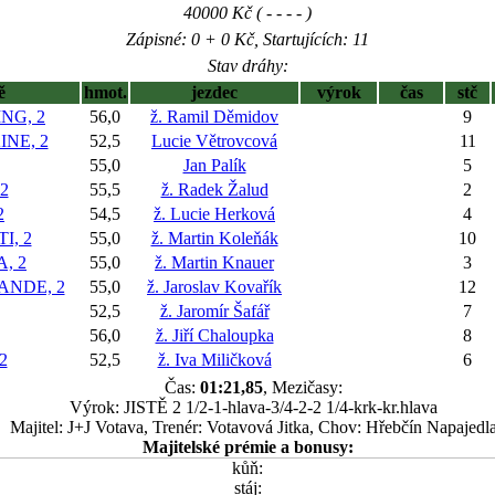
40000 Kč ( - - - - )
Zápisné: 0 + 0 Kč, Startujících: 11
Stav dráhy:
ě
hmot.
jezdec
výrok
čas
stč
NG, 2
56,0
ž. Ramil Děmidov
9
NE, 2
52,5
Lucie Větrovcová
11
55,0
Jan Palík
5
2
55,5
ž. Radek Žalud
2
2
54,5
ž. Lucie Herková
4
I, 2
55,0
ž. Martin Koleňák
10
, 2
55,0
ž. Martin Knauer
3
NDE, 2
55,0
ž. Jaroslav Kovařík
12
52,5
ž. Jaromír Šafář
7
56,0
ž. Jiří Chaloupka
8
2
52,5
ž. Iva Miličková
6
Čas:
01:21,85
, Mezičasy:
Výrok: JISTĚ 2 1/2-1-hlava-3/4-2-2 1/4-krk-kr.hlava
Majitel: J+J Votava, Trenér: Votavová Jitka, Chov: Hřebčín Napajedl
Majitelské prémie a bonusy:
kůň:
stáj: