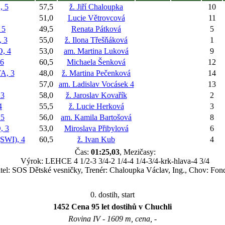
 5
57,5
ž. Jiří Chaloupka
10
51,0
Lucie Větrovcová
11
 5
49,5
Renata Pátková
5
 3
55,0
ž. Ilona Třešňáková
1
, 4
53,0
am. Martina Luková
9
6
60,5
Michaela Šenková
12
A, 3
48,0
ž. Martina Pečenková
14
57,0
am. Ladislav Vocásek 4
13
3
58,0
ž. Jaroslav Kovařík
2
4
55,5
ž. Lucie Herková
3
5
56,0
am. Kamila Bartošová
8
 3
53,0
Miroslava Přibylová
6
WI), 4
60,5
ž. Ivan Kub
4
Čas:
01:25,03
, Mezičasy:
Výrok: LEHCE 4 1/2-3 3/4-2 1/4-4 1/4-3/4-krk-hlava-4 3/4
tel: SOS Dětské vesničky, Trenér: Chaloupka Václav, Ing., Chov: Fo
0. dostih, start
1452 Cena 95 let dostihů v Chuchli
Rovina IV - 1609 m, cena, -