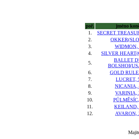
poř.
jméno kon
1.
SECRET TREASUR
2.
OKKER(SLO)
3.
WIDMON, 
4.
SILVER HEART(G
BALLET D
5.
BOLSHOI(USA
6.
GOLD RULES
7.
LUCRET, 
8.
NICANIA, 
9.
VARINIA, 
10.
PŮLMĚSÍC,
11.
KEILAND,
12.
AVARON, 
Majit