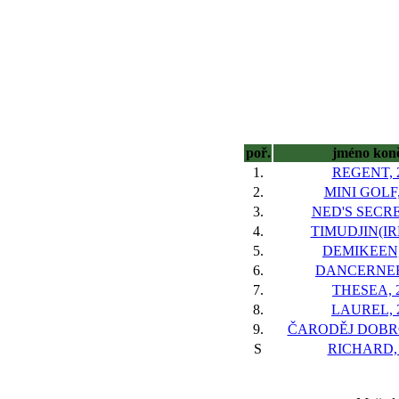
poř.
jméno kon
1.
REGENT, 
2.
MINI GOLF,
3.
NED'S SECRE
4.
TIMUDJIN(IRE
5.
DEMIKEEN,
6.
DANCERNER
7.
THESEA, 
8.
LAUREL, 
9.
ČARODĚJ DOBRO
S
RICHARD,