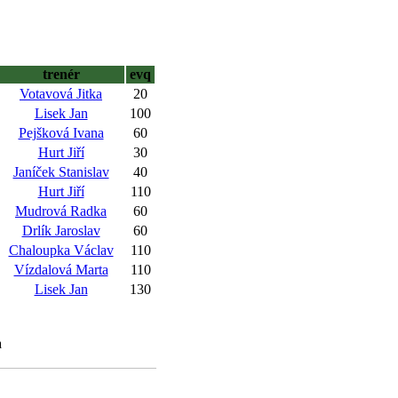
trenér
evq
Votavová Jitka
20
Lisek Jan
100
Pejšková Ivana
60
Hurt Jiří
30
Janíček Stanislav
40
Hurt Jiří
110
Mudrová Radka
60
Drlík Jaroslav
60
Chaloupka Václav
110
Vízdalová Marta
110
Lisek Jan
130
a