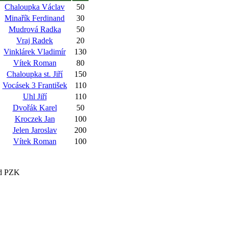
Chaloupka Václav
50
Minařík Ferdinand
30
Mudrová Radka
50
Vraj Radek
20
Vinklárek Vladimír
130
Vítek Roman
80
Chaloupka st. Jiří
150
Vocásek 3 František
110
Uhl Jiří
110
Dvořák Karel
50
Kroczek Jan
100
Jelen Jaroslav
200
Vítek Roman
100
nd PZK