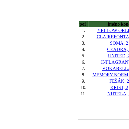
poř.
jméno kon
1.
YELLOW ORLI
2.
CLAIREFONTAI
3.
SOMA, 2
4.
CEADRA, 
5.
UNITED, 
6.
INFLAGRANT
7.
VOKABELLA
8.
MEMORY NORMA
9.
FEŠÁK, 2
10.
KRIST, 2
11.
NUTELA, 