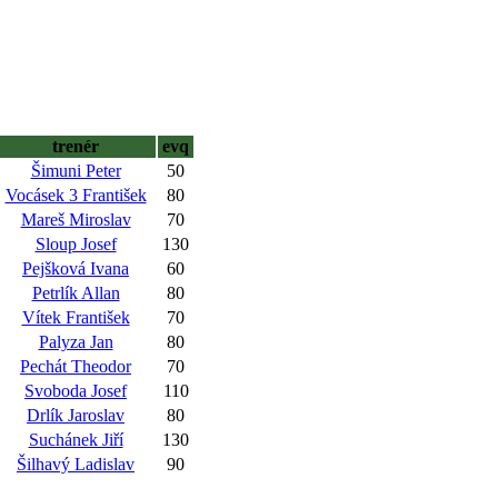
trenér
evq
Šimuni Peter
50
Vocásek 3 František
80
Mareš Miroslav
70
Sloup Josef
130
Pejšková Ivana
60
Petrlík Allan
80
Vítek František
70
Palyza Jan
80
Pechát Theodor
70
Svoboda Josef
110
Drlík Jaroslav
80
Suchánek Jiří
130
Šilhavý Ladislav
90